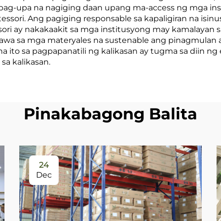
pag-upa na nagiging daan upang ma-access ng mga ins
essori. Ang pagiging responsable sa kapaligiran na i
ri ay nakakaakit sa mga institusyong may kamalayan s
gawa sa mga materyales na sustenable ang pinagmulan
na ito sa pagpapanatili ng kalikasan ay tugma sa diin 
sa kalikasan.
Pinakabagong Balita
24
Dec