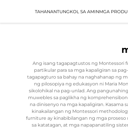
TAHANAN
TUNGKOL SA AMIN
MGA PRODU
PUBLIKONG ESPAS
m
CHILDCARE SPACE
Ang isang tagapagtustos ng Montessori 
partikular para sa mga kapaligiran sa pa
tagapagturo sa bahay na naghahanap ng m
ng pilosopiya ng edukasyon ni Maria Mont
sikolohikal na pag-unlad. Ang pangunahing
muwebles sa paglikha ng komprehensibong
na dinisenyo na mga kapaligiran. Kasama 
kinakailangan ng Montessori methodolog
furniture ay kinabibilangan ng mga proseso
sa katatagan, at mga napapanatiling sis