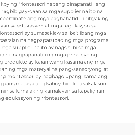
y ng Montessori habang pinapanatili ang
agbibigay-daan sa mga supplier na ito na
oordinate ang mga paghahatid. Tinitiyak ng
ayan sa edukasyon at mga regulasyon sa
ntessori ay sumasaklaw sa iba't ibang mga
g paaralan na nagpapatupad ng mga programa
mga supplier na ito ay nagsisilbi sa mga
a na nagpapanatili ng mga prinsipyo ng
 ng produkto ay karaniwang kasama ang mga
bakan ng mga materyal na pang-sensoryong, at
n ng montessori ay nagbago upang isama ang
 pangmatagalang kahoy, hindi nakakalason
in sa lumalaking kamalayan sa kapaligiran
 ng edukasyon ng Montessori.