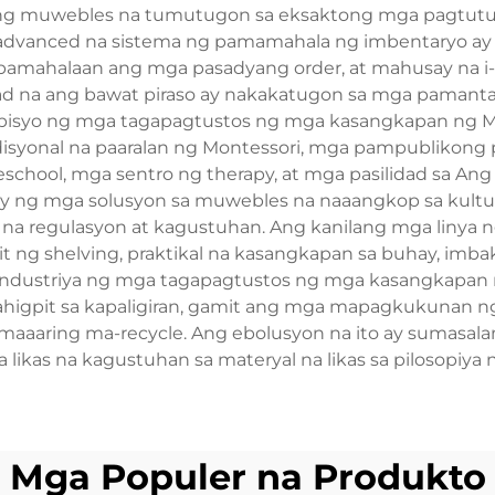
ng muwebles na tumutugon sa eksaktong mga pagtutuko
dvanced na sistema ng pamamahala ng imbentaryo ay n
amahalaan ang mga pasadyang order, at mahusay na i-c
dad na ang bawat piraso ay nakakatugon sa mga pamant
rbisyo ng mga tagapagtustos ng mga kasangkapan ng Mo
disyonal na paaralan ng Montessori, mga pampublikon
chool, mga sentro ng therapy, at mga pasilidad sa Ang 
ay ng mga solusyon sa muwebles na naaangkop sa kultur
 na regulasyon at kagustuhan. Ang kanilang mga linya
it ng shelving, praktikal na kasangkapan sa buhay, im
g industriya ng mga tagapagtustos ng mga kasangkapa
gpit sa kapaligiran, gamit ang mga mapagkukunan ng
maaaring ma-recycle. Ang ebolusyon na ito ay sumasalam
 likas na kagustuhan sa materyal na likas sa pilosopiya
Mga Populer na Produkto