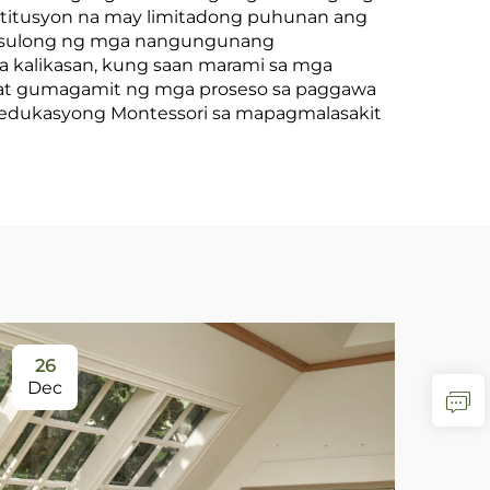
titusyon na may limitadong puhunan ang
sinusulong ng mga nangungunang
a kalikasan, kung saan marami sa mga
 at gumagamit ng mga proseso sa paggawa
ng edukasyong Montessori sa mapagmalasakit
26
0
Dec
Ja