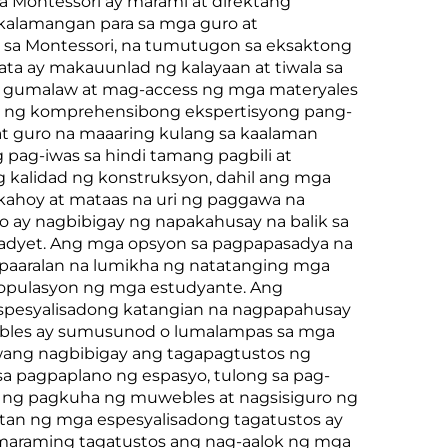
 Montessori ay marami at direktang
 kalamangan para sa mga guro at
 sa Montessori, na tumutugon sa eksaktong
ata ay makauunlad ng kalayaan at tiwala sa
ang gumalaw at mag-access ng mga materyales
i ng komprehensibong ekspertisyong pang-
at guro na maaaring kulang sa kaalaman
g pag-iwas sa hindi tamang pagbili at
 kalidad ng konstruksyon, dahil ang mga
kahoy at mataas na uri ng paggawa na
 ay nagbibigay ng napakahusay na balik sa
badyet. Ang mga opsyon sa pagpapasadya na
 paaralan na lumikha ng natatanging mga
t populasyon ng mga estudyante. Ang
espesyalisadong katangian na nagpapahusay
webles ay sumusunod o lumalampas sa mga
iwang nagbibigay ang tagapagtustos ng
a pagpaplano ng espasyo, tulong sa pag-
so ng pagkuha ng muwebles at nagsisiguro ng
itan ng mga espesyalisadong tagatustos ay
 maraming tagatustos ang nag-aalok ng mga