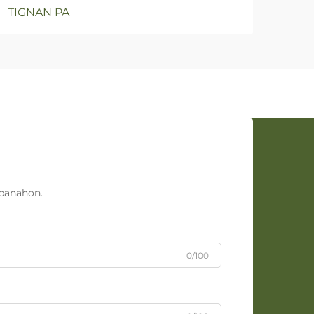
TIGNAN PA
TIG
panahon.
0/100