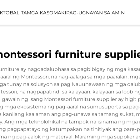
KTO
BALITA
MGA KASO
MAKIPAG-UGNAYAN SA AMIN
YO
LINEA SERIES
LUMIN FORES
ontessori furniture suppli
FUNCTION SPACE
OUTDOOR SP
furniture ay nagdadalubhasa sa pagbibigay ng mga kas
g-aaral ng Montessori, na nag-aalaga sa mga paaralan, m
ga tunay na solusyon sa pag Nauunawaan ng mga dalub
essori, na nagpapatindi sa kalayaan, kalayaan sa loob ng
 gawain ng isang Montessori furniture supplier ay higi
 mga ekosistema ng pag-aaral na sumusuporta sa pag
sa kanilang kaalaman ang pag-unawa sa tamang sukat, m
y. Ang mga teknolohikal na tampok na isinama ng mg
 ng pagpapatayo ng katumpakan na tinitiyak ang pare-
tema ng pag-aalok ng materyal. Maraming mga supplie