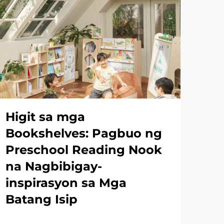
Higit sa mga
Pa
Bookshelves: Pagbuo ng
Ma
Preschool Reading Nook
Su
na Nagbibigay-
Mg
inspirasyon sa Mga
Is
Batang Isip
Hi