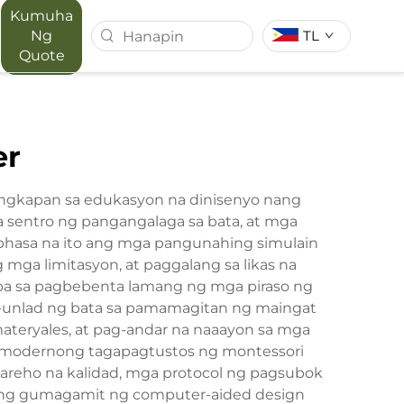
Kumuha
Ng
TL
Quote
T SERIES
MAPORA SERIES
er
ACE
angkapan sa edukasyon na dinisenyo nang
ga sentro ng pangangalaga sa bata, at mga
hasa na ito ang mga pangunahing simulain
 mga limitasyon, at paggalang sa likas na
t pa sa pagbebenta lamang ng mga piraso ng
-unlad ng bata sa pamamagitan ng maingat
ateryales, at pag-andar na naaayon sa mga
a modernong tagapagtustos ng montessori
pareho na kalidad, mga protocol ng pagsubok
r ang gumagamit ng computer-aided design