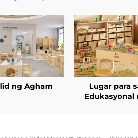
ilid ng Agham
Lugar para s
Edukasyonal 
Paglalaro