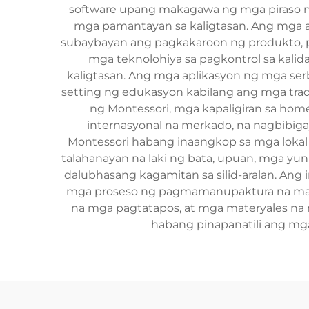
software upang makagawa ng mga piraso 
mga pamantayan sa kaligtasan. Ang mga a
subaybayan ang pagkakaroon ng produkto, p
mga teknolohiya sa pagkontrol sa kali
kaligtasan. Ang mga aplikasyon ng mga se
setting ng edukasyon kabilang ang mga tra
ng Montessori, mga kapaligiran sa homes
internasyonal na merkado, na nagbibig
Montessori habang inaangkop sa mga lokal
talahanayan na laki ng bata, upuan, mga yun
dalubhasang kagamitan sa silid-aralan. An
mga proseso ng pagmamanupaktura na mahi
na mga pagtatapos, at mga materyales na 
habang pinapanatili ang mga