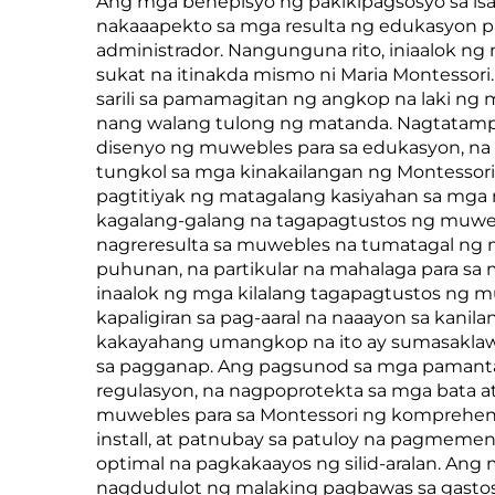
Ang mga benepisyo ng pakikipagsosyo sa isa
nakaaapekto sa mga resulta ng edukasyon pa
administrador. Nangunguna rito, iniaalok 
sukat na itinakda mismo ni Maria Montessori
sarili sa pamamagitan ng angkop na laki ng
nang walang tulong ng matanda. Nagtatamp
disenyo ng muwebles para sa edukasyon, na 
tungkol sa mga kinakailangan ng Montessori. 
pagtitiyak ng matagalang kasiyahan sa mga 
kagalang-galang na tagapagtustos ng muweb
nagreresulta sa muwebles na tumatagal ng m
puhunan, na partikular na mahalaga para s
inaalok ng mga kilalang tagapagtustos ng m
kapaligiran sa pag-aaral na naaayon sa kani
kakayahang umangkop na ito ay sumasaklaw 
sa pagganap. Ang pagsunod sa mga pamantay
regulasyon, na nagpoprotekta sa mga bata 
muwebles para sa Montessori ng komprehensi
install, at patnubay sa patuloy na pagmeme
optimal na pagkakaayos ng silid-aralan. An
nagdudulot ng malaking pagbawas sa gastos 