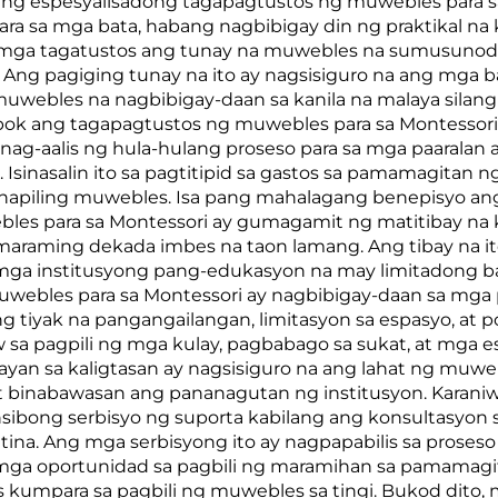
ng espesyalisadong tagapagtustos ng muwebles para sa
ra sa mga bata, habang nagbibigay din ng praktikal na
ng mga tagatustos ang tunay na muwebles na sumusunod
. Ang pagiging tunay na ito ay nagsisiguro na ang mga b
 muwebles na nagbibigay-daan sa kanila na malaya sil
ok ang tagapagtustos ng muwebles para sa Montessor
nag-aalis ng hula-hulang proseso para sa mga paaralan 
Isinasalin ito sa pagtitipid sa gastos sa pamamagitan n
napiling muwebles. Isa pang mahalagang benepisyo ang
les para sa Montessori ay gumagamit ng matitibay na 
araming dekada imbes na taon lamang. Ang tibay na ito
a mga institusyong pang-edukasyon na may limitadong 
uwebles para sa Montessori ay nagbibigay-daan sa mga
lang tiyak na pangangailangan, limitasyon sa espasyo, a
sa pagpili ng mga kulay, pagbabago sa sukat, at mga 
an sa kaligtasan ay nagsisiguro na ang lahat ng mu
at binabawasan ang pananagutan ng institusyon. Karan
bong serbisyo ng suporta kabilang ang konsultasyon s
ntina. Ang mga serbisyong ito ay nagpapabilis sa prose
g mga oportunidad sa pagbili ng maramihan sa pamamag
kumpara sa pagbili ng muwebles sa tingi. Bukod dito,