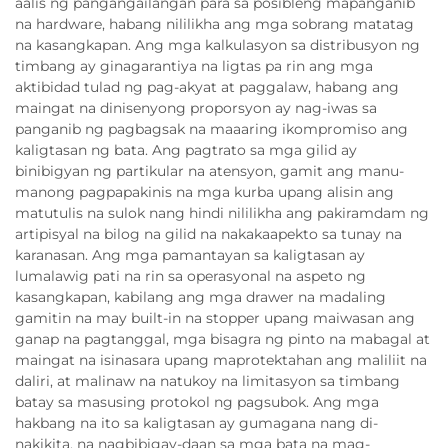
aalis ng pangangailangan para sa posibleng mapanganib
na hardware, habang nililikha ang mga sobrang matatag
na kasangkapan. Ang mga kalkulasyon sa distribusyon ng
timbang ay ginagarantiya na ligtas pa rin ang mga
aktibidad tulad ng pag-akyat at paggalaw, habang ang
maingat na dinisenyong proporsyon ay nag-iwas sa
panganib ng pagbagsak na maaaring ikompromiso ang
kaligtasan ng bata. Ang pagtrato sa mga gilid ay
binibigyan ng partikular na atensyon, gamit ang manu-
manong pagpapakinis na mga kurba upang alisin ang
matutulis na sulok nang hindi nililikha ang pakiramdam ng
artipisyal na bilog na gilid na nakakaapekto sa tunay na
karanasan. Ang mga pamantayan sa kaligtasan ay
lumalawig pati na rin sa operasyonal na aspeto ng
kasangkapan, kabilang ang mga drawer na madaling
gamitin na may built-in na stopper upang maiwasan ang
ganap na pagtanggal, mga bisagra ng pinto na mabagal at
maingat na isinasara upang maprotektahan ang maliliit na
daliri, at malinaw na natukoy na limitasyon sa timbang
batay sa masusing protokol ng pagsubok. Ang mga
hakbang na ito sa kaligtasan ay gumagana nang di-
nakikita, na nagbibigay-daan sa mga bata na mag-