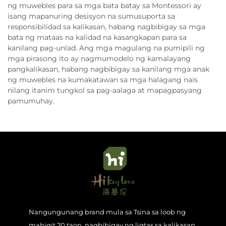
ng muwebles para sa mga bata batay sa Montessori ay
isang mapanuring desisyon na sumusuporta sa
responsibilidad sa kalikasan, habang nagbibigay sa mga
bata ng mataas na kalidad na kasangkapan para sa
kanilang pag-unlad. Ang mga magulang na pumipili ng
mga pirasong ito ay nagmumodelo ng kamalayang
pangkalikasan, habang nagbibigay sa kanilang mga anak
ng muwebles na kumakatawan sa mga halagang nais
nilang itanim tungkol sa pag-aalaga at mapagpasyang
pamumuhay.
Nangungunang brand mula sa Tsina sa loob ng
mahigit 20 taon, nagbibigay ng ligtas sa kalikasan