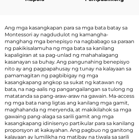
Ang mga kasangkapan para sa mga bata batay sa
Montessori ay nagdudulot ng kamangha-
manghang mga benepisyo na nagbabago sa paraan
ng pakikisalamuha ng mga bata sa kanilang
kapaligiran at sa pag-unlad ng mahahalagang
kasanayan sa buhay. Ang pangunahing benepisyo
nito ay ang pagpapahusay ng tunay na kalayaan sa
pamamagitan ng pagbibigay ng mga
kasangkapang angkop sa sukat ng katawan ng
bata, na nag-aalis ng pangangailangan sa tulong ng
matatanda sa pang-araw-araw na gawain. Ma-access
ng mga bata nang ligtas ang kanilang mga gamit,
maghahanda ng meryenda, at makikilahok sa mga
gawaing pang-alaga sa sarili gamit ang mga
kasangkapang idinisenyo partikular para sa kanilang
proporsyon at kakayahan. Ang pagbuo ng ganitong
kalayaan ay lumilikha ng matibay na tiwala sa sarili