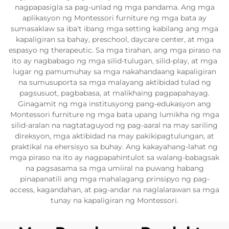
nagpapasigla sa pag-unlad ng mga pandama. Ang mga
aplikasyon ng Montessori furniture ng mga bata ay
sumasaklaw sa iba't ibang mga setting kabilang ang mga
kapaligiran sa bahay, preschool, daycare center, at mga
espasyo ng therapeutic. Sa mga tirahan, ang mga piraso na
ito ay nagbabago ng mga silid-tulugan, silid-play, at mga
lugar ng pamumuhay sa mga nakahandaang kapaligiran
na sumusuporta sa mga malayang aktibidad tulad ng
pagsusuot, pagbabasa, at malikhaing pagpapahayag.
Ginagamit ng mga institusyong pang-edukasyon ang
Montessori furniture ng mga bata upang lumikha ng mga
silid-aralan na nagtataguyod ng pag-aaral na may sariling
direksyon, mga aktibidad na may pakikipagtulungan, at
praktikal na ehersisyo sa buhay. Ang kakayahang-lahat ng
mga piraso na ito ay nagpapahintulot sa walang-babagsak
na pagsasama sa mga umiiral na puwang habang
pinapanatili ang mga mahalagang prinsipyo ng pag-
access, kagandahan, at pag-andar na naglalarawan sa mga
tunay na kapaligiran ng Montessori.