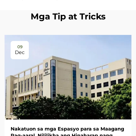
Mga Tip at Tricks
09
Dec
Nakatuon sa mga Espasyo para sa Maagang
Pag-aaral, Nililikha ang Hinaharap nang