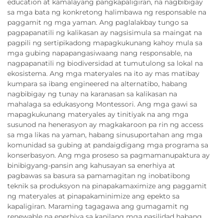
education at kamalayang pangkapaligiran, na nagbibigay
sa mga bata ng konkretong halimbawa ng responsable na
paggamit ng mga yaman. Ang paglalakbay tungo sa
pagpapanatili ng kalikasan ay nagsisimula sa maingat na
pagpili ng sertipikadong mapagkukunang kahoy mula sa
mga gubing napapangasiwaang nang responsable, na
nagpapanatili ng biodiversidad at tumutulong sa lokal na
ekosistema. Ang mga materyales na ito ay mas matibay
kumpara sa ibang engineered na alternatibo, habang
nagbibigay ng tunay na karanasan sa kalikasan na
mahalaga sa edukasyong Montessori. Ang mga gawi sa
mapagkukunang materyales ay tinitiyak na ang mga
susunod na henerasyon ay magkakaroon pa rin ng access
sa mga likas na yaman, habang sinusuportahan ang mga
komunidad sa gubing at pandaigdigang mga programa sa
konserbasyon. Ang mga proseso sa pagmamanupaktura ay
binibigyang-pansin ang kahusayan sa enerhiya at
pagbawas sa basura sa pamamagitan ng inobatibong
teknik sa produksyon na pinapakamaximize ang paggamit
ng materyales at pinapakaminimize ang epekto sa
kapaligiran. Maraming tagagawa ang gumagamit ng
renewable na enerhiya sa kanilang mga pasilidad habang