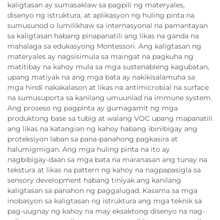
kaligtasan ay sumasaklaw sa pagpili ng materyales,
disenyo ng istruktura, at aplikasyon ng huling pinta na
sumusunod o lumilikhaw sa internasyonal na pamantayan
sa kaligtasan habang pinapanatili ang likas na ganda na
mahalaga sa edukasyong Montessori. Ang kaligtasan ng
materyales ay nagsisimula sa maingat na pagkuha ng
matitibay na kahoy mula sa mga sustenableng kagubatan,
upang matiyak na ang mga bata ay nakikisalamuha sa
mga hindi nakakalason at likas na antimicrobial na surface
na sumusuporta sa kanilang umuunlad na immune system.
Ang proseso ng pagpinta ay gumagamit ng mga
produktong base sa tubig at walang VOC upang mapanatili
ang likas na katangian ng kahoy habang ibinibigay ang
proteksiyon laban sa pana-panahong pagkasira at
halumigmigan. Ang mga huling pinta na ito ay
nagbibigay-daan sa mga bata na maranasan ang tunay na
tekstura at likas na pattern ng kahoy na nagpapasigla sa
sensory development habang tiniyak ang kanilang
kaligtasan sa panahon ng paggalugad. Kasama sa mga
inobasyon sa kaligtasan ng istruktura ang mga teknik sa
pag-uugnay ng kahoy na may eksaktong disenyo na nag-