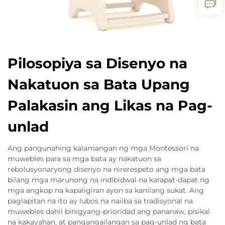
Pilosopiya sa Disenyo na
Nakatuon sa Bata Upang
Palakasin ang Likas na Pag-
unlad
Ang pangunahing kalamangan ng mga Montessori na
muwebles para sa mga bata ay nakatuon sa
rebolusyonaryong disenyo na nirerespeto ang mga bata
bilang mga marunong na indibidwal na karapat-dapat ng
mga angkop na kapaligiran ayon sa kanilang sukat. Ang
paglapitan na ito ay lubos na naiiba sa tradisyonal na
muwebles dahil binigyang-prioridad ang pananaw, pisikal
na kakayahan, at pangangailangan sa pag-unlad ng bata