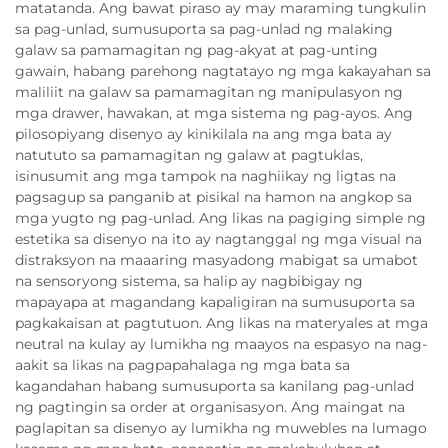
matatanda. Ang bawat piraso ay may maraming tungkulin
sa pag-unlad, sumusuporta sa pag-unlad ng malaking
galaw sa pamamagitan ng pag-akyat at pag-unting
gawain, habang parehong nagtatayo ng mga kakayahan sa
maliliit na galaw sa pamamagitan ng manipulasyon ng
mga drawer, hawakan, at mga sistema ng pag-ayos. Ang
pilosopiyang disenyo ay kinikilala na ang mga bata ay
natututo sa pamamagitan ng galaw at pagtuklas,
isinusumit ang mga tampok na naghiikay ng ligtas na
pagsagup sa panganib at pisikal na hamon na angkop sa
mga yugto ng pag-unlad. Ang likas na pagiging simple ng
estetika sa disenyo na ito ay nagtanggal ng mga visual na
distraksyon na maaaring masyadong mabigat sa umabot
na sensoryong sistema, sa halip ay nagbibigay ng
mapayapa at magandang kapaligiran na sumusuporta sa
pagkakaisan at pagtutuon. Ang likas na materyales at mga
neutral na kulay ay lumikha ng maayos na espasyo na nag-
aakit sa likas na pagpapahalaga ng mga bata sa
kagandahan habang sumusuporta sa kanilang pag-unlad
ng pagtingin sa order at organisasyon. Ang maingat na
paglapitan sa disenyo ay lumikha ng muwebles na lumago