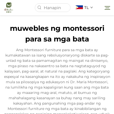
TL
muwebles ng montessori
Tahanan
para sa mga bata
Tungkol Sa Amin
Ang Montessori furniture para sa mga bata ay
kumakatawan sa isang rebolusyonaryong diskarte sa pag-
unlad ng bata sa pamamagitan ng maingat na dinisenyo,
Mga Produkto
mga piraso na nakasentro sa bata na nagtataguyod ng
kalayaan, pag-aaral, at natural na paglaki. Ang kategoryang
espesyal na kasangkapan na ito ay nakakuha ng inspirasyon
Balita
mula sa pilosopiya ng edukasyon ni Dr. Maria Montessori,
na lumilikha ng mga kapaligiran kung saan ang mga bata
ay maaaring mag-aral, matuto, at bumuo ng
Mga kaso
mahahalagang kasanayan sa buhay nang may sariling
kakayahan. Ang pangunahing mga pag-andar ng
Montessori furniture ng mga bata ay kinabibilangan ng
Makipag-ugnayan sa Amin