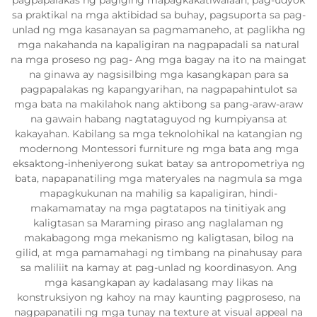
pagpapalakas ng pagiging mapagkakatiwalaan, pag-udyok
sa praktikal na mga aktibidad sa buhay, pagsuporta sa pag-
unlad ng mga kasanayan sa pagmamaneho, at paglikha ng
mga nakahanda na kapaligiran na nagpapadali sa natural
na mga proseso ng pag- Ang mga bagay na ito na maingat
na ginawa ay nagsisilbing mga kasangkapan para sa
pagpapalakas ng kapangyarihan, na nagpapahintulot sa
mga bata na makilahok nang aktibong sa pang-araw-araw
na gawain habang nagtataguyod ng kumpiyansa at
kakayahan. Kabilang sa mga teknolohikal na katangian ng
modernong Montessori furniture ng mga bata ang mga
eksaktong-inheniyerong sukat batay sa antropometriya ng
bata, napapanatiling mga materyales na nagmula sa mga
mapagkukunan na mahilig sa kapaligiran, hindi-
makamamatay na mga pagtatapos na tinitiyak ang
kaligtasan sa Maraming piraso ang naglalaman ng
makabagong mga mekanismo ng kaligtasan, bilog na
gilid, at mga pamamahagi ng timbang na pinahusay para
sa maliliit na kamay at pag-unlad ng koordinasyon. Ang
mga kasangkapan ay kadalasang may likas na
konstruksiyon ng kahoy na may kaunting pagproseso, na
nagpapanatili ng mga tunay na texture at visual appeal na