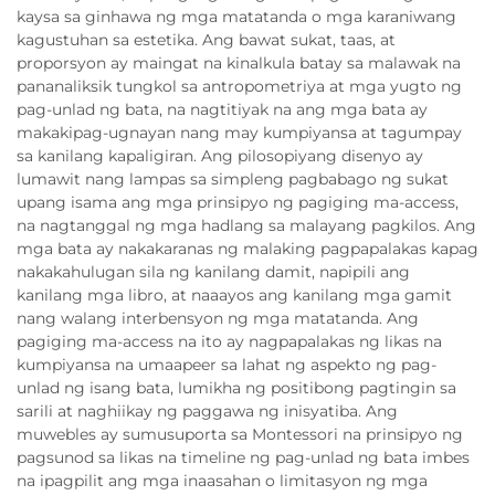
kaysa sa ginhawa ng mga matatanda o mga karaniwang
kagustuhan sa estetika. Ang bawat sukat, taas, at
proporsyon ay maingat na kinalkula batay sa malawak na
pananaliksik tungkol sa antropometriya at mga yugto ng
pag-unlad ng bata, na nagtitiyak na ang mga bata ay
makakipag-ugnayan nang may kumpiyansa at tagumpay
sa kanilang kapaligiran. Ang pilosopiyang disenyo ay
lumawit nang lampas sa simpleng pagbabago ng sukat
upang isama ang mga prinsipyo ng pagiging ma-access,
na nagtanggal ng mga hadlang sa malayang pagkilos. Ang
mga bata ay nakakaranas ng malaking pagpapalakas kapag
nakakahulugan sila ng kanilang damit, napipili ang
kanilang mga libro, at naaayos ang kanilang mga gamit
nang walang interbensyon ng mga matatanda. Ang
pagiging ma-access na ito ay nagpapalakas ng likas na
kumpiyansa na umaapeer sa lahat ng aspekto ng pag-
unlad ng isang bata, lumikha ng positibong pagtingin sa
sarili at naghiikay ng paggawa ng inisyatiba. Ang
muwebles ay sumusuporta sa Montessori na prinsipyo ng
pagsunod sa likas na timeline ng pag-unlad ng bata imbes
na ipagpilit ang mga inaasahan o limitasyon ng mga