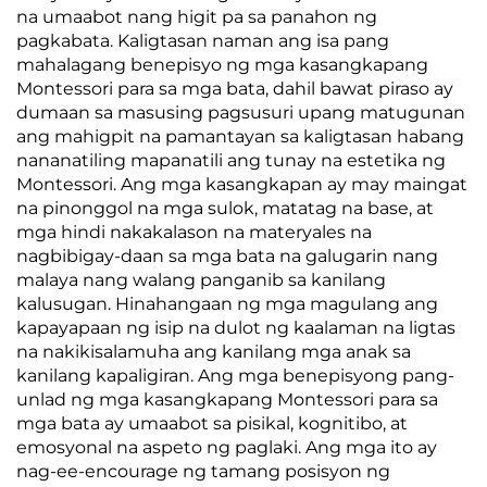
na umaabot nang higit pa sa panahon ng
pagkabata. Kaligtasan naman ang isa pang
mahalagang benepisyo ng mga kasangkapang
Montessori para sa mga bata, dahil bawat piraso ay
dumaan sa masusing pagsusuri upang matugunan
ang mahigpit na pamantayan sa kaligtasan habang
nananatiling mapanatili ang tunay na estetika ng
Montessori. Ang mga kasangkapan ay may maingat
na pinonggol na mga sulok, matatag na base, at
mga hindi nakakalason na materyales na
nagbibigay-daan sa mga bata na galugarin nang
malaya nang walang panganib sa kanilang
kalusugan. Hinahangaan ng mga magulang ang
kapayapaan ng isip na dulot ng kaalaman na ligtas
na nakikisalamuha ang kanilang mga anak sa
kanilang kapaligiran. Ang mga benepisyong pang-
unlad ng mga kasangkapang Montessori para sa
mga bata ay umaabot sa pisikal, kognitibo, at
emosyonal na aspeto ng paglaki. Ang mga ito ay
nag-ee-encourage ng tamang posisyon ng