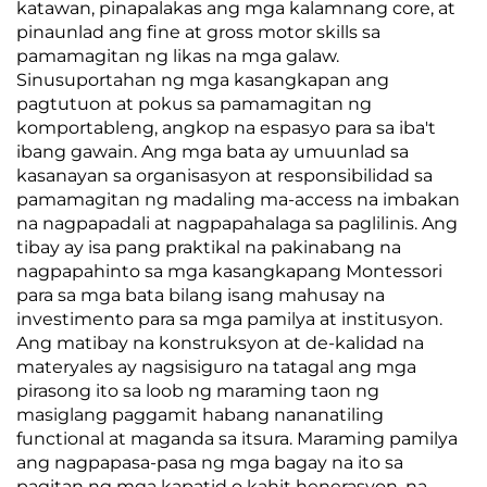
katawan, pinapalakas ang mga kalamnang core, at
pinaunlad ang fine at gross motor skills sa
pamamagitan ng likas na mga galaw.
Sinusuportahan ng mga kasangkapan ang
pagtutuon at pokus sa pamamagitan ng
komportableng, angkop na espasyo para sa iba't
ibang gawain. Ang mga bata ay umuunlad sa
kasanayan sa organisasyon at responsibilidad sa
pamamagitan ng madaling ma-access na imbakan
na nagpapadali at nagpapahalaga sa paglilinis. Ang
tibay ay isa pang praktikal na pakinabang na
nagpapahinto sa mga kasangkapang Montessori
para sa mga bata bilang isang mahusay na
investimento para sa mga pamilya at institusyon.
Ang matibay na konstruksyon at de-kalidad na
materyales ay nagsisiguro na tatagal ang mga
pirasong ito sa loob ng maraming taon ng
masiglang paggamit habang nananatiling
functional at maganda sa itsura. Maraming pamilya
ang nagpapasa-pasa ng mga bagay na ito sa
pagitan ng mga kapatid o kahit henerasyon, na