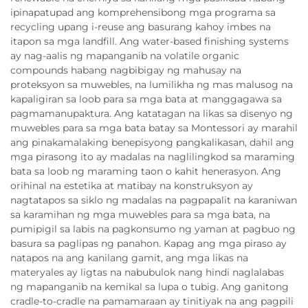
ipinapatupad ang komprehensibong mga programa sa
recycling upang i-reuse ang basurang kahoy imbes na
itapon sa mga landfill. Ang water-based finishing systems
ay nag-aalis ng mapanganib na volatile organic
compounds habang nagbibigay ng mahusay na
proteksyon sa muwebles, na lumilikha ng mas malusog na
kapaligiran sa loob para sa mga bata at manggagawa sa
pagmamanupaktura. Ang katatagan na likas sa disenyo ng
muwebles para sa mga bata batay sa Montessori ay marahil
ang pinakamalaking benepisyong pangkalikasan, dahil ang
mga pirasong ito ay madalas na naglilingkod sa maraming
bata sa loob ng maraming taon o kahit henerasyon. Ang
orihinal na estetika at matibay na konstruksyon ay
nagtatapos sa siklo ng madalas na pagpapalit na karaniwan
sa karamihan ng mga muwebles para sa mga bata, na
pumipigil sa labis na pagkonsumo ng yaman at pagbuo ng
basura sa paglipas ng panahon. Kapag ang mga piraso ay
natapos na ang kanilang gamit, ang mga likas na
materyales ay ligtas na nabubulok nang hindi naglalabas
ng mapanganib na kemikal sa lupa o tubig. Ang ganitong
cradle-to-cradle na pamamaraan ay tinitiyak na ang pagpili