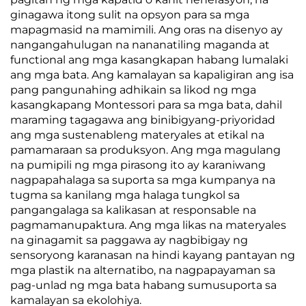
ginagawa itong sulit na opsyon para sa mga
mapagmasid na mamimili. Ang oras na disenyo ay
nangangahulugan na nananatiling maganda at
functional ang mga kasangkapan habang lumalaki
ang mga bata. Ang kamalayan sa kapaligiran ang isa
pang pangunahing adhikain sa likod ng mga
kasangkapang Montessori para sa mga bata, dahil
maraming tagagawa ang binibigyang-priyoridad
ang mga sustenableng materyales at etikal na
pamamaraan sa produksyon. Ang mga magulang
na pumipili ng mga pirasong ito ay karaniwang
nagpapahalaga sa suporta sa mga kumpanya na
tugma sa kanilang mga halaga tungkol sa
pangangalaga sa kalikasan at responsable na
pagmamanupaktura. Ang mga likas na materyales
na ginagamit sa paggawa ay nagbibigay ng
sensoryong karanasan na hindi kayang pantayan ng
mga plastik na alternatibo, na nagpapayaman sa
pag-unlad ng mga bata habang sumusuporta sa
kamalayan sa ekolohiya.