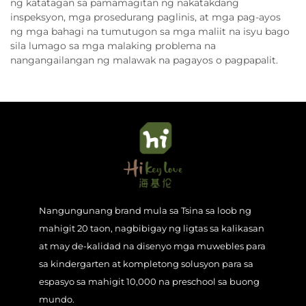
ng katatagan sa pamamagitan ng nakatakdang
inspeksyon, mga prosedurang paglinis, at mga pag-ayos
ng mga bahagi na tumutugon sa mga maliit na isyu bago
sila lumago sa mga malaking problema na
nangangailangan ng malawak na pagayos o pagpapalit.
Nangungunang brand mula sa Tsina sa loob ng
mahigit 20 taon, nagbibigay ng ligtas sa kalikasan
at may de-kalidad na disenyo mga muwebles para
sa kindergarten at kompletong solusyon para sa
espasyo sa mahigit 10,000 na preschool sa buong
mundo.