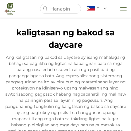
TL
kaligtasan ng bakod sa
Tahanan
daycare
Tungkol Sa Amin
Ang kaligtasan ng bakod sa daycare ay isang mahalagang
bahagi sa paglikha ng ligtas na kapaligiran para sa mga
batang nasa edad-eskuwela at mga pasilidad ng
Mga Produkto
pangangalaga sa bata. Ang espesyalisadong sistemang
pangseguridad na ito ay binubuo ng maramihang layer ng
proteksyon na idinisenyo upang maiwasan ang hindi
Balita
awtorisadong pagpasok habang nagpapanatili ng malinaw
na paningin para sa layunin ng pagsusuri. Ang
pangunahing tungkulin ng kaligtasan ng bakod sa daycare
Mga kaso
ay ang pagtukoy ng pisikal na hangganan upang
mapanatili ang mga bata sa takdang ligtas na lugar,
habang pinipigilan ang mga dayuhan na pumasok sa
Makipag-ugnayan sa Amin