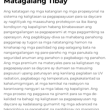
Matagalang Tibay
Ang katatagan ng mga katangian ng mga propesyonal na
sistema ng kaligtasan sa pagpapaayusan para sa daycare
ay nagtitiyak ng maaasuhang proteksyon sa iba ibang
kondisyon ng kapaligiran habang binabawasan ang
pangangailangan sa pagpaparami at mga paggambing sa
operasyon. Ang pagbibigay-diwa sa mahabang panahong
pagganap ay tugon sa mga natatanging hamon na
kinaharap ng mga pasilidad ng pag-aalagang bata na
nangangailangan ng pare-pareho ng mga panukala ng
seguridad anuman ang panahon o pagbabago ng panahon.
Ang mga premium na materyales para sa kaligtasan ng
pagpapaayusan sa daycare ay dumaan sa masusing
pagsusuri upang patunayan ang kanilang paglaban sa UV
radiation, pagbabago ng temperatura, pagkakalantad sa
kahalumigmigan, at mga kemikal na reaksyon na
karaniwang nangyari sa mga labas ng kapaligiran. Ang
mga proseso ng paggawa na ginamit para sa mga de-
kalidad na bahagi ng kaligtasan sa pagpapaayusan ng
daycare ay kadalasang gumamit ng mga advanced na
teknolohiya sa pagpabalat na nagbibigay ng maraming