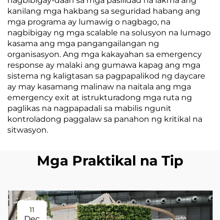
nagbibigay-daan sa mga pasilidad na iakma ang
kanilang mga hakbang sa seguridad habang ang
mga programa ay lumawig o nagbago, na
nagbibigay ng mga scalable na solusyon na lumago
kasama ang mga pangangailangan ng
organisasyon. Ang mga kakayahan sa emergency
response ay malaki ang gumawa kapag ang mga
sistema ng kaligtasan sa pagpapalikod ng daycare
ay may kasamang malinaw na naitala ang mga
emergency exit at istrukturadong mga ruta ng
paglikas na nagpapadali sa mabilis ngunit
kontroladong paggalaw sa panahon ng kritikal na
sitwasyon.
Mga Praktikal na Tip
11
Dec