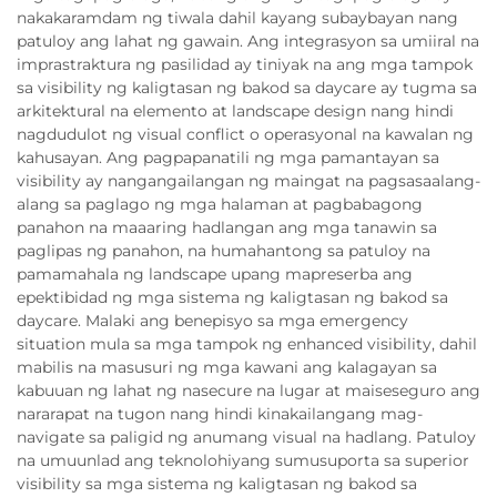
nakakaramdam ng tiwala dahil kayang subaybayan nang
patuloy ang lahat ng gawain. Ang integrasyon sa umiiral na
imprastraktura ng pasilidad ay tiniyak na ang mga tampok
sa visibility ng kaligtasan ng bakod sa daycare ay tugma sa
arkitektural na elemento at landscape design nang hindi
nagdudulot ng visual conflict o operasyonal na kawalan ng
kahusayan. Ang pagpapanatili ng mga pamantayan sa
visibility ay nangangailangan ng maingat na pagsasaalang-
alang sa paglago ng mga halaman at pagbabagong
panahon na maaaring hadlangan ang mga tanawin sa
paglipas ng panahon, na humahantong sa patuloy na
pamamahala ng landscape upang mapreserba ang
epektibidad ng mga sistema ng kaligtasan ng bakod sa
daycare. Malaki ang benepisyo sa mga emergency
situation mula sa mga tampok ng enhanced visibility, dahil
mabilis na masusuri ng mga kawani ang kalagayan sa
kabuuan ng lahat ng nasecure na lugar at maiseseguro ang
nararapat na tugon nang hindi kinakailangang mag-
navigate sa paligid ng anumang visual na hadlang. Patuloy
na umuunlad ang teknolohiyang sumusuporta sa superior
visibility sa mga sistema ng kaligtasan ng bakod sa