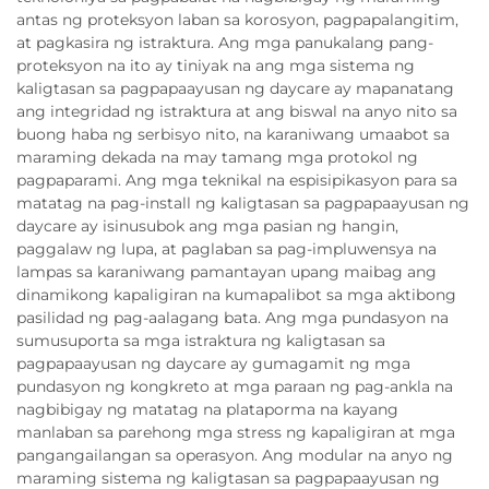
antas ng proteksyon laban sa korosyon, pagpapalangitim,
at pagkasira ng istraktura. Ang mga panukalang pang-
proteksyon na ito ay tiniyak na ang mga sistema ng
kaligtasan sa pagpapaayusan ng daycare ay mapanatang
ang integridad ng istraktura at ang biswal na anyo nito sa
buong haba ng serbisyo nito, na karaniwang umaabot sa
maraming dekada na may tamang mga protokol ng
pagpaparami. Ang mga teknikal na espisipikasyon para sa
matatag na pag-install ng kaligtasan sa pagpapaayusan ng
daycare ay isinusubok ang mga pasian ng hangin,
paggalaw ng lupa, at paglaban sa pag-impluwensya na
lampas sa karaniwang pamantayan upang maibag ang
dinamikong kapaligiran na kumapalibot sa mga aktibong
pasilidad ng pag-aalagang bata. Ang mga pundasyon na
sumusuporta sa mga istraktura ng kaligtasan sa
pagpapaayusan ng daycare ay gumagamit ng mga
pundasyon ng kongkreto at mga paraan ng pag-ankla na
nagbibigay ng matatag na plataporma na kayang
manlaban sa parehong mga stress ng kapaligiran at mga
pangangailangan sa operasyon. Ang modular na anyo ng
maraming sistema ng kaligtasan sa pagpapaayusan ng