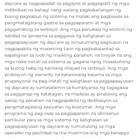
daycare ay nagpapadali sa pagayos at pagpapalit ng mga
indibidwal na bahagi nang walang pagkakailangan ng
buong pagkabuo ng sistema, na malaki ang pagbawas sa
pangmatagalang gastos sa pagpaparami at mga
paggambing sa serbisyo. Ang mga panukala ng kontrol ng
kalidad na ipinasma sa paggawa ng kaligtasan sa
pagpapaayusan ng daycare ay isinusumang pagsusuri na
nagpapakita ng maraming taon ng pagkakalantad sa
kapaligiran sa loob ng maikling panahon, na tiniyak na ang
mga naka-install na sistema ay gagana nang maaasuhang
sa buong haba ng kanilang inlayed na serbisyo. Ang mga
probisyon ng warranty na karaniwang kasama sa mga
propesyonal na pag-install ng kaligtasan sa pagpapaayusan
ng daycare ay sumasalamin sa kumpiyansa ng tagagawa
sa pagganap ng katatagan, na madalas ay pinalawig ang
sakop ng panahon na nagpapakita ng dedikasyon sa
pangmatagalang kasiyatan ng kostumer. Ang mga
programa ng pag-iwas sa pagpaparami na idinisenyo
partikular para sa mga sistema ng kaligtasan sa
pagpapaayusan ng daycare ay tumutulong sa mga
operador ng pasilidad na ma-maximize ang mga benepyo