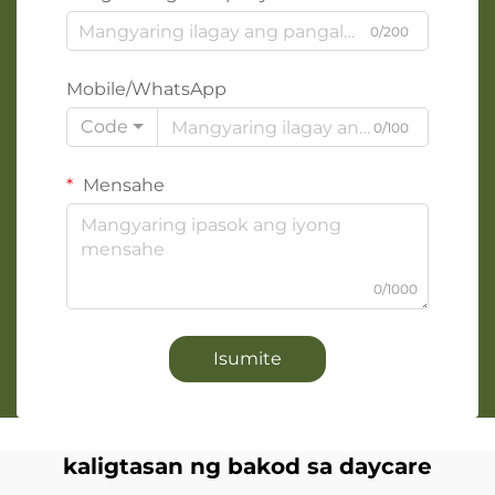
0/200
Mobile/WhatsApp
Code
0/100
Mensahe
0/1000
Isumite
kaligtasan ng bakod sa daycare