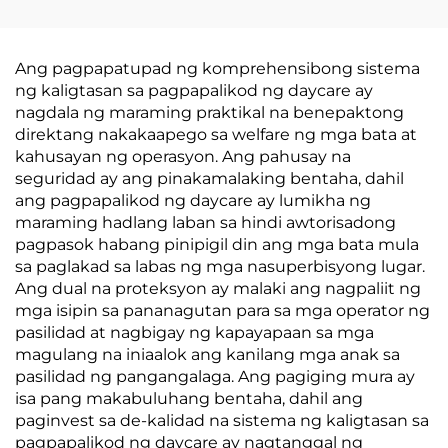
Ang pagpapatupad ng komprehensibong sistema
ng kaligtasan sa pagpapalikod ng daycare ay
nagdala ng maraming praktikal na benepaktong
direktang nakakaapego sa welfare ng mga bata at
kahusayan ng operasyon. Ang pahusay na
seguridad ay ang pinakamalaking bentaha, dahil
ang pagpapalikod ng daycare ay lumikha ng
maraming hadlang laban sa hindi awtorisadong
pagpasok habang pinipigil din ang mga bata mula
sa paglakad sa labas ng mga nasuperbisyong lugar.
Ang dual na proteksyon ay malaki ang nagpaliit ng
mga isipin sa pananagutan para sa mga operator ng
pasilidad at nagbigay ng kapayapaan sa mga
magulang na iniaalok ang kanilang mga anak sa
pasilidad ng pangangalaga. Ang pagiging mura ay
isa pang makabuluhang bentaha, dahil ang
paginvest sa de-kalidad na sistema ng kaligtasan sa
pagpapalikod ng daycare ay nagtanggal ng