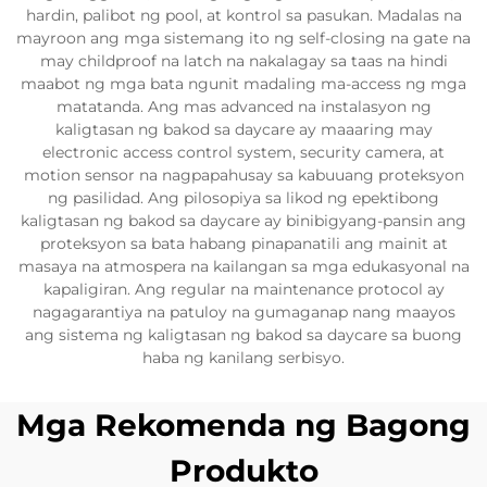
hardin, palibot ng pool, at kontrol sa pasukan. Madalas na
mayroon ang mga sistemang ito ng self-closing na gate na
may childproof na latch na nakalagay sa taas na hindi
maabot ng mga bata ngunit madaling ma-access ng mga
matatanda. Ang mas advanced na instalasyon ng
kaligtasan ng bakod sa daycare ay maaaring may
electronic access control system, security camera, at
motion sensor na nagpapahusay sa kabuuang proteksyon
ng pasilidad. Ang pilosopiya sa likod ng epektibong
kaligtasan ng bakod sa daycare ay binibigyang-pansin ang
proteksyon sa bata habang pinapanatili ang mainit at
masaya na atmospera na kailangan sa mga edukasyonal na
kapaligiran. Ang regular na maintenance protocol ay
nagagarantiya na patuloy na gumaganap nang maayos
ang sistema ng kaligtasan ng bakod sa daycare sa buong
haba ng kanilang serbisyo.
Mga Rekomenda ng Bagong
Produkto