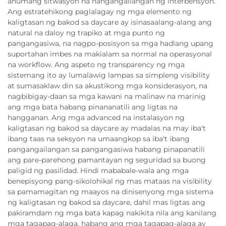
anumang sitwasyon na nangangailangan ng interbensyon.
Ang estratehikong paglalagay ng mga elemento ng
kaligtasan ng bakod sa daycare ay isinasaalang-alang ang
natural na daloy ng trapiko at mga punto ng
pangangasiwa, na nagpo-posisyon sa mga hadlang upang
suportahan imbes na makialam sa normal na operasyonal
na workflow. Ang aspeto ng transparency ng mga
sistemang ito ay lumalawig lampas sa simpleng visibility
at sumasaklaw din sa akustikong mga konsiderasyon, na
nagbibigay-daan sa mga kawani na malinaw na marinig
ang mga bata habang pinananatili ang ligtas na
hangganan. Ang mga advanced na instalasyon ng
kaligtasan ng bakod sa daycare ay madalas na may iba't
ibang taas na seksyon na umaangkop sa iba't ibang
pangangailangan sa pangangasiwa habang pinapanatili
ang pare-parehong pamantayan ng seguridad sa buong
paligid ng pasilidad. Hindi mababale-wala ang mga
benepisyong pang-sikolohikal ng mas mataas na visibility
sa pamamagitan ng maayos na dinisenyong mga sistema
ng kaligtasan ng bakod sa daycare, dahil mas ligtas ang
pakiramdam ng mga bata kapag nakikita nila ang kanilang
mga tagapag-alaga, habang ang mga tagapag-alaga ay