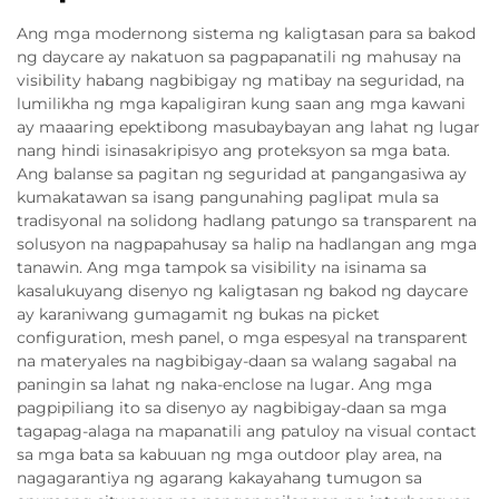
Ang mga modernong sistema ng kaligtasan para sa bakod
ng daycare ay nakatuon sa pagpapanatili ng mahusay na
visibility habang nagbibigay ng matibay na seguridad, na
lumilikha ng mga kapaligiran kung saan ang mga kawani
ay maaaring epektibong masubaybayan ang lahat ng lugar
nang hindi isinasakripisyo ang proteksyon sa mga bata.
Ang balanse sa pagitan ng seguridad at pangangasiwa ay
kumakatawan sa isang pangunahing paglipat mula sa
tradisyonal na solidong hadlang patungo sa transparent na
solusyon na nagpapahusay sa halip na hadlangan ang mga
tanawin. Ang mga tampok sa visibility na isinama sa
kasalukuyang disenyo ng kaligtasan ng bakod ng daycare
ay karaniwang gumagamit ng bukas na picket
configuration, mesh panel, o mga espesyal na transparent
na materyales na nagbibigay-daan sa walang sagabal na
paningin sa lahat ng naka-enclose na lugar. Ang mga
pagpipiliang ito sa disenyo ay nagbibigay-daan sa mga
tagapag-alaga na mapanatili ang patuloy na visual contact
sa mga bata sa kabuuan ng mga outdoor play area, na
nagagarantiya ng agarang kakayahang tumugon sa