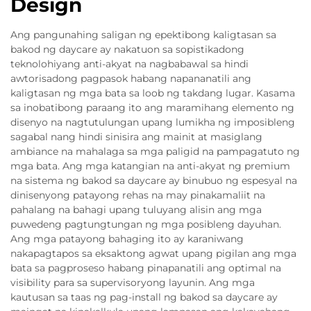
Design
Ang pangunahing saligan ng epektibong kaligtasan sa
bakod ng daycare ay nakatuon sa sopistikadong
teknolohiyang anti-akyat na nagbabawal sa hindi
awtorisadong pagpasok habang napananatili ang
kaligtasan ng mga bata sa loob ng takdang lugar. Kasama
sa inobatibong paraang ito ang maramihang elemento ng
disenyo na nagtutulungan upang lumikha ng imposibleng
sagabal nang hindi sinisira ang mainit at masiglang
ambiance na mahalaga sa mga paligid na pampagatuto ng
mga bata. Ang mga katangian na anti-akyat ng premium
na sistema ng bakod sa daycare ay binubuo ng espesyal na
dinisenyong patayong rehas na may pinakamaliit na
pahalang na bahagi upang tuluyang alisin ang mga
puwedeng pagtungtungan ng mga posibleng dayuhan.
Ang mga patayong bahaging ito ay karaniwang
nakapagtapos sa eksaktong agwat upang pigilan ang mga
bata sa pagproseso habang pinapanatili ang optimal na
visibility para sa supervisoryong layunin. Ang mga
kautusan sa taas ng pag-install ng bakod sa daycare ay