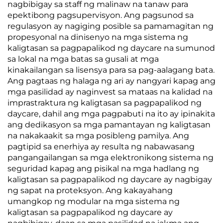
nagbibigay sa staff ng malinaw na tanaw para
epektibong pagsupervisyon. Ang pagsunod sa
regulasyon ay nagiging posible sa pamamagitan ng
propesyonal na dinisenyo na mga sistema ng
kaligtasan sa pagpapalikod ng daycare na sumunod
sa lokal na mga batas sa gusali at mga
kinakailangan sa lisensya para sa pag-aalagang bata.
Ang pagtaas ng halaga ng ari ay nangyari kapag ang
mga pasilidad ay naginvest sa mataas na kalidad na
imprastraktura ng kaligtasan sa pagpapalikod ng
daycare, dahil ang mga pagpabuti na ito ay ipinakita
ang dedikasyon sa mga pamantayan ng kaligtasan
na nakakaakit sa mga posibleng pamilya. Ang
pagtipid sa enerhiya ay resulta ng nabawasang
pangangailangan sa mga elektronikong sistema ng
seguridad kapag ang pisikal na mga hadlang ng
kaligtasan sa pagpapalikod ng daycare ay nagbigay
ng sapat na proteksyon. Ang kakayahang
umangkop ng modular na mga sistema ng
kaligtasan sa pagpapalikod ng daycare ay