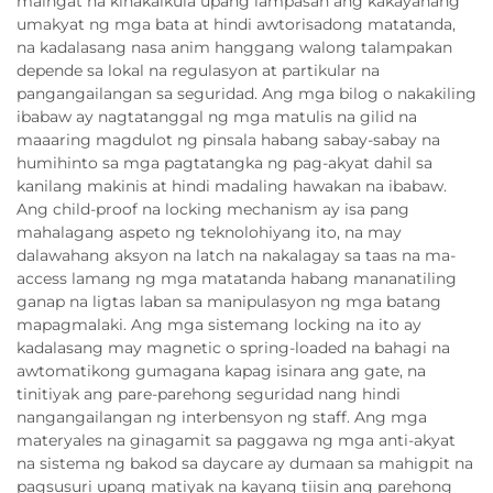
maingat na kinakalkula upang lampasan ang kakayahang
umakyat ng mga bata at hindi awtorisadong matatanda,
na kadalasang nasa anim hanggang walong talampakan
depende sa lokal na regulasyon at partikular na
pangangailangan sa seguridad. Ang mga bilog o nakakiling
ibabaw ay nagtatanggal ng mga matulis na gilid na
maaaring magdulot ng pinsala habang sabay-sabay na
humihinto sa mga pagtatangka ng pag-akyat dahil sa
kanilang makinis at hindi madaling hawakan na ibabaw.
Ang child-proof na locking mechanism ay isa pang
mahalagang aspeto ng teknolohiyang ito, na may
dalawahang aksyon na latch na nakalagay sa taas na ma-
access lamang ng mga matatanda habang mananatiling
ganap na ligtas laban sa manipulasyon ng mga batang
mapagmalaki. Ang mga sistemang locking na ito ay
kadalasang may magnetic o spring-loaded na bahagi na
awtomatikong gumagana kapag isinara ang gate, na
tinitiyak ang pare-parehong seguridad nang hindi
nangangailangan ng interbensyon ng staff. Ang mga
materyales na ginagamit sa paggawa ng mga anti-akyat
na sistema ng bakod sa daycare ay dumaan sa mahigpit na
pagsusuri upang matiyak na kayang tiisin ang parehong