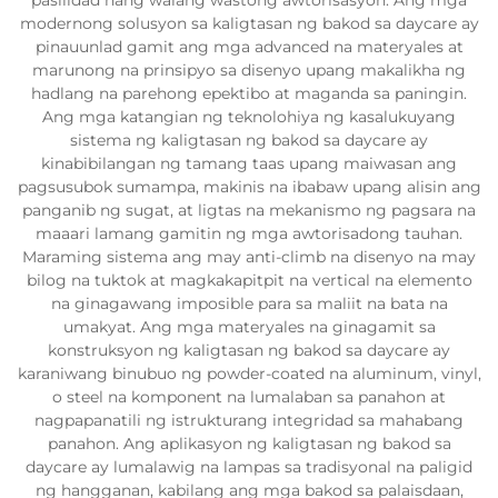
pasilidad nang walang wastong awtorisasyon. Ang mga
modernong solusyon sa kaligtasan ng bakod sa daycare ay
pinauunlad gamit ang mga advanced na materyales at
marunong na prinsipyo sa disenyo upang makalikha ng
hadlang na parehong epektibo at maganda sa paningin.
Ang mga katangian ng teknolohiya ng kasalukuyang
sistema ng kaligtasan ng bakod sa daycare ay
kinabibilangan ng tamang taas upang maiwasan ang
pagsusubok sumampa, makinis na ibabaw upang alisin ang
panganib ng sugat, at ligtas na mekanismo ng pagsara na
maaari lamang gamitin ng mga awtorisadong tauhan.
Maraming sistema ang may anti-climb na disenyo na may
bilog na tuktok at magkakapitpit na vertical na elemento
na ginagawang imposible para sa maliit na bata na
umakyat. Ang mga materyales na ginagamit sa
konstruksyon ng kaligtasan ng bakod sa daycare ay
karaniwang binubuo ng powder-coated na aluminum, vinyl,
o steel na komponent na lumalaban sa panahon at
nagpapanatili ng istrukturang integridad sa mahabang
panahon. Ang aplikasyon ng kaligtasan ng bakod sa
daycare ay lumalawig na lampas sa tradisyonal na paligid
ng hangganan, kabilang ang mga bakod sa palaisdaan,