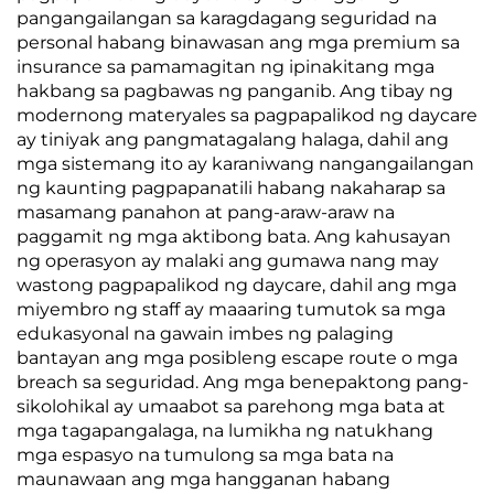
pangangailangan sa karagdagang seguridad na
personal habang binawasan ang mga premium sa
insurance sa pamamagitan ng ipinakitang mga
hakbang sa pagbawas ng panganib. Ang tibay ng
modernong materyales sa pagpapalikod ng daycare
ay tiniyak ang pangmatagalang halaga, dahil ang
mga sistemang ito ay karaniwang nangangailangan
ng kaunting pagpapanatili habang nakaharap sa
masamang panahon at pang-araw-araw na
paggamit ng mga aktibong bata. Ang kahusayan
ng operasyon ay malaki ang gumawa nang may
wastong pagpapalikod ng daycare, dahil ang mga
miyembro ng staff ay maaaring tumutok sa mga
edukasyonal na gawain imbes ng palaging
bantayan ang mga posibleng escape route o mga
breach sa seguridad. Ang mga benepaktong pang-
sikolohikal ay umaabot sa parehong mga bata at
mga tagapangalaga, na lumikha ng natukhang
mga espasyo na tumulong sa mga bata na
maunawaan ang mga hangganan habang