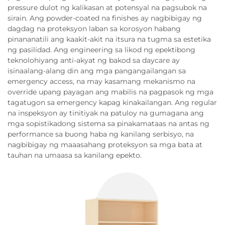
pressure dulot ng kalikasan at potensyal na pagsubok na
sirain. Ang powder-coated na finishes ay nagbibigay ng
dagdag na proteksyon laban sa korosyon habang
pinananatili ang kaakit-akit na itsura na tugma sa estetika
ng pasilidad. Ang engineering sa likod ng epektibong
teknolohiyang anti-akyat ng bakod sa daycare ay
isinaalang-alang din ang mga pangangailangan sa
emergency access, na may kasamang mekanismo na
override upang payagan ang mabilis na pagpasok ng mga
tagatugon sa emergency kapag kinakailangan. Ang regular
na inspeksyon ay tinitiyak na patuloy na gumagana ang
mga sopistikadong sistema sa pinakamataas na antas ng
performance sa buong haba ng kanilang serbisyo, na
nagbibigay ng maaasahang proteksyon sa mga bata at
tauhan na umaasa sa kanilang epekto.