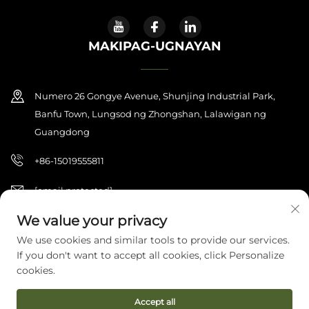
MAKIPAG-UGNAYAN
Numero 26 Gongye Avenue, Shunjing Industrial Park,
Banfu Town, Lungsod ng Zhongshan, Lalawigan ng
Guangdong
+86-15019555811
[email protected]
We value your privacy
We use cookies and similar tools to provide our services.
Copyright © 2026 Zhongshan Haijilun Cultural And Educational
If you don't want to accept all cookies, click Personalize
Product Co., Ltd. Nakareserba ang lahat ng karapatan.
Patakaran sa
Pagkapribado
cookies.
Accept all