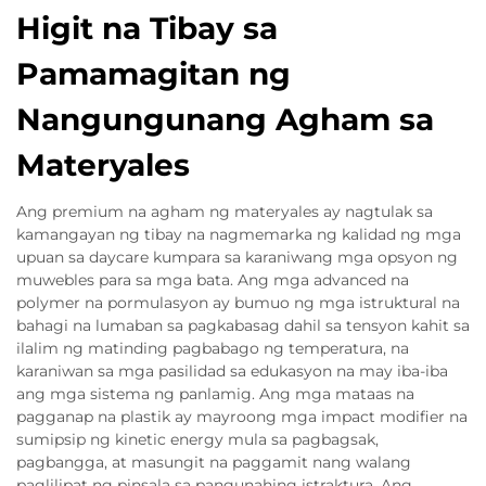
Higit na Tibay sa
Pamamagitan ng
Nangungunang Agham sa
Materyales
Ang premium na agham ng materyales ay nagtulak sa
kamangayan ng tibay na nagmemarka ng kalidad ng mga
upuan sa daycare kumpara sa karaniwang mga opsyon ng
muwebles para sa mga bata. Ang mga advanced na
polymer na pormulasyon ay bumuo ng mga istruktural na
bahagi na lumaban sa pagkabasag dahil sa tensyon kahit sa
ilalim ng matinding pagbabago ng temperatura, na
karaniwan sa mga pasilidad sa edukasyon na may iba-iba
ang mga sistema ng panlamig. Ang mga mataas na
pagganap na plastik ay mayroong mga impact modifier na
sumipsip ng kinetic energy mula sa pagbagsak,
pagbangga, at masungit na paggamit nang walang
paglilipat ng pinsala sa pangunahing istraktura. Ang