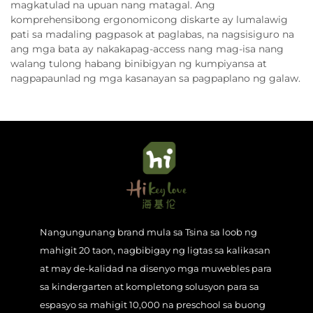
magkatulad na upuan nang matagal. Ang
komprehensibong ergonomicong diskarte ay lumalawig
pati sa madaling pagpasok at paglabas, na nagsisiguro na
ang mga bata ay nakakapag-access nang mag-isa nang
walang tulong habang binibigyan ng kumpiyansa at
nagpapaunlad ng mga kasanayan sa pagpaplano ng galaw.
Nangungunang brand mula sa Tsina sa loob ng
mahigit 20 taon, nagbibigay ng ligtas sa kalikasan
at may de-kalidad na disenyo mga muwebles para
sa kindergarten at kompletong solusyon para sa
espasyo sa mahigit 10,000 na preschool sa buong