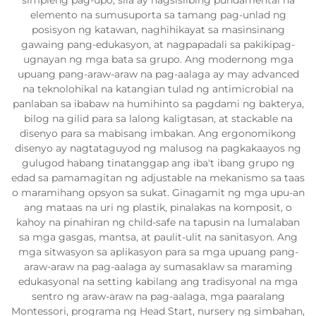
simpleng pag-upo; sila ay nagsisilbing pundamental na
elemento na sumusuporta sa tamang pag-unlad ng
posisyon ng katawan, naghihikayat sa masinsinang
gawaing pang-edukasyon, at nagpapadali sa pakikipag-
ugnayan ng mga bata sa grupo. Ang modernong mga
upuang pang-araw-araw na pag-aalaga ay may advanced
na teknolohikal na katangian tulad ng antimicrobial na
panlaban sa ibabaw na humihinto sa pagdami ng bakterya,
bilog na gilid para sa lalong kaligtasan, at stackable na
disenyo para sa mabisang imbakan. Ang ergonomikong
disenyo ay nagtataguyod ng malusog na pagkakaayos ng
gulugod habang tinatanggap ang iba't ibang grupo ng
edad sa pamamagitan ng adjustable na mekanismo sa taas
o maramihang opsyon sa sukat. Ginagamit ng mga upu-an
ang mataas na uri ng plastik, pinalakas na komposit, o
kahoy na pinahiran ng child-safe na tapusin na lumalaban
sa mga gasgas, mantsa, at paulit-ulit na sanitasyon. Ang
mga sitwasyon sa aplikasyon para sa mga upuang pang-
araw-araw na pag-aalaga ay sumasaklaw sa maraming
edukasyonal na setting kabilang ang tradisyonal na mga
sentro ng araw-araw na pag-aalaga, mga paaralang
Montessori, programa ng Head Start, nursery ng simbahan,