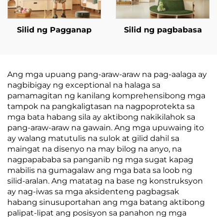
Silid ng Pagganap
Silid ng pagbabasa
Ang mga upuang pang-araw-araw na pag-aalaga ay
nagbibigay ng exceptional na halaga sa
pamamagitan ng kanilang komprehensibong mga
tampok na pangkaligtasan na nagpoprotekta sa
mga bata habang sila ay aktibong nakikilahok sa
pang-araw-araw na gawain. Ang mga upuwaing ito
ay walang matutulis na sulok at gilid dahil sa
maingat na disenyo na may bilog na anyo, na
nagpapababa sa panganib ng mga sugat kapag
mabilis na gumagalaw ang mga bata sa loob ng
silid-aralan. Ang matatag na base ng konstruksyon
ay nag-iwas sa mga aksidenteng pagbagsak
habang sinusuportahan ang mga batang aktibong
palipat-lipat ang posisyon sa panahon ng mga