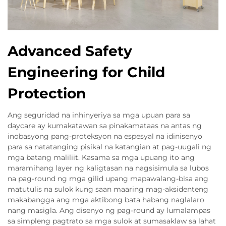
Advanced Safety
Engineering for Child
Protection
Ang seguridad na inhinyeriya sa mga upuan para sa
daycare ay kumakatawan sa pinakamataas na antas ng
inobasyong pang-proteksyon na espesyal na idinisenyo
para sa natatanging pisikal na katangian at pag-uugali ng
mga batang maliliit. Kasama sa mga upuang ito ang
maramihang layer ng kaligtasan na nagsisimula sa lubos
na pag-round ng mga gilid upang mapawalang-bisa ang
matutulis na sulok kung saan maaring mag-aksidenteng
makabangga ang mga aktibong bata habang naglalaro
nang masigla. Ang disenyo ng pag-round ay lumalampas
sa simpleng pagtrato sa mga sulok at sumasaklaw sa lahat