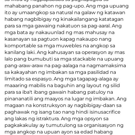
mahabang panahon ng pag-upo. Ang mga upuang
ito ay umaangkop sa natural na galaw ng katawan
habang nagbibigay ng kinakailangang katatagan
para sa mga gawaing nakatuon sa pag-aaral. Ang
mga bata ay nakauunlad ng mas mahusay na
kasanayan sa pagtuon kapag nakaupo nang
komportable sa mga muwebles na angkop sa
kanilang laki. Ang kahusayan sa operasyon ay mas
lalo pang bumubuti sa mga stackable na upuang
pang-araw-araw na pag-aalaga na nagmamaksima
sa kakayahan ng imbakan sa mga pasilidad na
limitado sa espasyo. Ang mga tagapag-alaga ay
maaaring mabilis na baguhin ang layout ng silid
para sa iba't ibang gawain habang patuloy na
pinananatili ang maayos na lugar ng imbakan. Ang
magaan na konstruksyon ay nagbibigay-daan sa
paghawak ng isang tao nang hindi isinusacrifice
ang lakas ng istraktura. Ang mga opsyon sa
pagkakakulay ay tumutulong sa organisasyon ng
mga angkop na upuan ayon sa edad habang