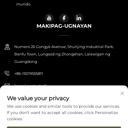
mundo.
MAKIPAG-UGNAYAN
Numero 26 Gongye Avenue, Shunjing Industrial Park,
Banfu Town, Lungsod ng Zhongshan, Lalawigan ng
Guangdong
+86-15019555811
[email protected]
We value your privacy
We use cookies and similar tools to provide our services.
Copyright © 2026 Zhongshan Haijilun Cultural And Educational
If you don't want to accept all cookies, click Personalize
Product Co., Ltd. Nakareserba ang lahat ng karapatan.
Patakaran sa
Pagkapribado
cookies.