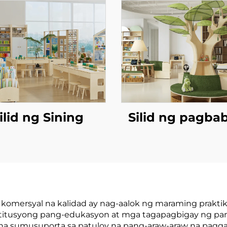
ilid ng Sining
Silid ng pagba
komersyal na kalidad ay nag-aalok ng maraming praktik
itusyong pang-edukasyon at mga tagapagbigay ng pan
na sumusuporta sa patuloy na pang-araw-araw na pagga