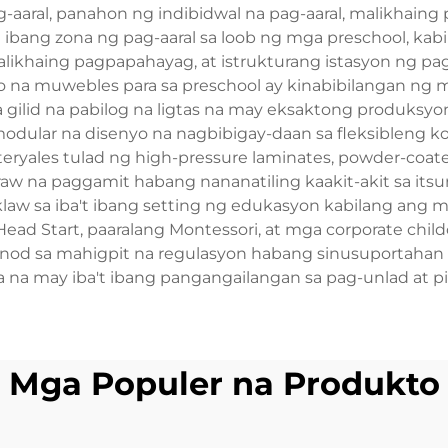
aaral, panahon ng indibidwal na pag-aaral, malikhaing p
bang zona ng pag-aaral sa loob ng mga preschool, kabil
alikhaing pagpapahayag, at istrukturang istasyon ng pa
 na muwebles para sa preschool ay kinabibilangan ng m
gilid na pabilog na ligtas na may eksaktong produksyo
ular na disenyo na nagbibigay-daan sa fleksibleng kon
ales tulad ng high-pressure laminates, powder-coated s
w na paggamit habang nananatiling kaakit-akit sa itsur
aw sa iba't ibang setting ng edukasyon kabilang ang m
ead Start, paaralang Montessori, at mga corporate child
 sa mahigpit na regulasyon habang sinusuportahan a
na may iba't ibang pangangailangan sa pag-unlad at pi
Mga Populer na Produkto