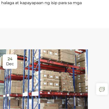
halaga at kapayapaan ng isip para sa mga
24
0
Dec
Ja
An