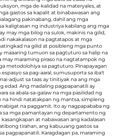
ksyon, mga de-kalidad na materyales, at
mga gastos sa kapalit at binabawasan ang
halagang pakinabang, dahil ang mga
 kaligtasan ng industriya kabilang ang mga
 may mga bilog na sulok, makinis na gilid,
di nakakalason na pagtatapos at mga
atingkad na gilid at posibleng mga punto
y maaaring tumuon sa pagtuturo sa halip na
 na may maraming piraso na nagtatampok ng
ga metodolohiya sa pagtuturo. Pinapayagan
pasyo sa pag-aaral, sumusuporta sa iba't
i-adjust sa taas ay tinitiyak na ang mga
g edad. Ang madaling pagpapanatili ay
a sa abala-sa-galaw na mga pasilidad ng
 na hindi natatakpan ng mantsa, simpleng
ng mabigat na paggamit. Ito ay nagpapababa ng
ugma sa mga pamantayan ng departamento ng
ng kasangkapan at nabawasan ang kadalasan
ibong tirahan, ang kabuuang gastos sa
sa pagpapanatili. Karagdagan pa, maraming