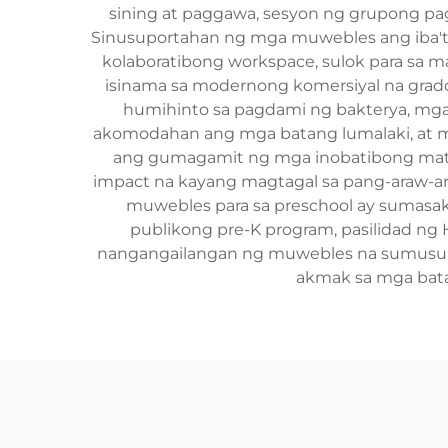
sining at paggawa, sesyon ng grupong pag-
Sinusuportahan ng mga muwebles ang iba't i
kolaboratibong workspace, sulok para sa m
isinama sa modernong komersiyal na grado
humihinto sa pagdami ng bakterya, mga 
akomodahan ang mga batang lumalaki, at mod
ang gumagamit ng mga inobatibong matery
impact na kayang magtagal sa pang-araw-ara
muwebles para sa preschool ay sumasakl
publikong pre-K program, pasilidad ng H
nangangailangan ng muwebles na sumusunod
akmak sa mga bata 