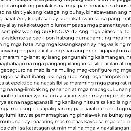
agtatampok ng pinalakas na mga pamamaraan sa konstru
ad na tinitiyak ang katagal ng buhay, binabawasan ang 
-aaral. Ang kaligtasan ay kumakatawan sa isa pang ma
rsyal ay nakakatugon o lumampas sa mga pamantayan sa
sertipikasyon ng GREENGUARD. Ang mga piraso na ito ay
a aksidente sa pag-iipon habang gumagamit ng mga hin
n ng mga bata. Ang mga kasangkapan ay nag-aalis ng m
a puwang ng pag-aaral kung saan ang mga tagapagturo a
ging maraming-lahat ay isang pangunahing kalamangan,
gbabago na mga pangangailangan sa silid-aralan at m
apagturo na mabilis na muling mag-configure ng mga es
gon sa iba't ibang laki ng grupo. Ang mga tampok na ma
 at epektibo na nagsisilbi sa maraming mga pangkat n
ang na nag-iimbak ng panahon at mga mapagkukunan par
ool na komersyal na uri ay karaniwang may mga ibabaw
ryales na nagpapanatili ng kanilang hitsura sa kabila 
ang mga malusog na kapaligiran ng pag-aaral na tumut
s ay lumilitaw sa pamamagitan ng pinalawak na buhay 
uhunan ay maaaring mas mataas kaysa sa mga alternat
 dahil sa katatagan at minimal na mga kinakailangan 