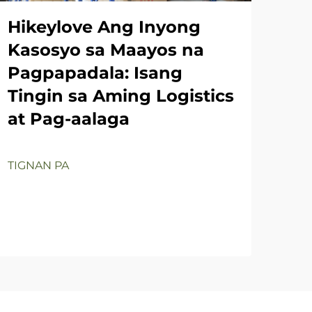
Hi
Hikeylove Ang Inyong
Pa
Kasosyo sa Maayos na
sa
Pagpapadala: Isang
Tingin sa Aming Logistics
at Pag-aalaga
TIG
TIGNAN PA