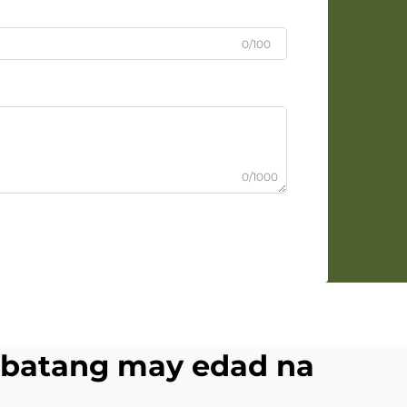
0/100
0/1000
 batang may edad na