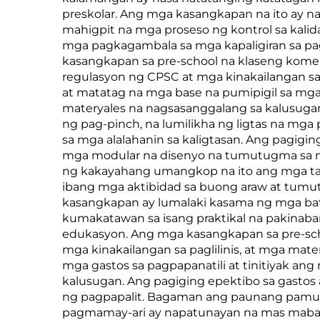
preskolar. Ang mga kasangkapan na ito ay n
mahigpit na mga proseso ng kontrol sa kalid
mga pagkagambala sa mga kapaligiran sa pag
kasangkapan sa pre-school na klaseng kome
regulasyon ng CPSC at mga kinakailangan sa 
at matatag na mga base na pumipigil sa mg
materyales na nagsasanggalang sa kalusuga
ng pag-pinch, na lumilikha ng ligtas na mg
sa mga alalahanin sa kaligtasan. Ang pagi
mga modular na disenyo na tumutugma sa na
ng kakayahang umangkop na ito ang mga tag
ibang mga aktibidad sa buong araw at tumutu
kasangkapan ay lumalaki kasama ng mga bata
kumakatawan sa isang praktikal na pakinab
edukasyon. Ang mga kasangkapan sa pre-sch
mga kinakailangan sa paglilinis, at mga mate
mga gastos sa pagpapanatili at tinitiyak 
kalusugan. Ang pagiging epektibo sa gasto
ng pagpapalit. Bagaman ang paunang pamum
pagmamay-ari ay napatunayan na mas mababa