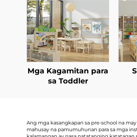
Mga Kagamitan para
S
sa Toddler
Ang mga kasangkapan sa pre-school na may 
mahusay na pamumuhunan para sa mga inst
kalamangan ay nasa natatanging katatagan 