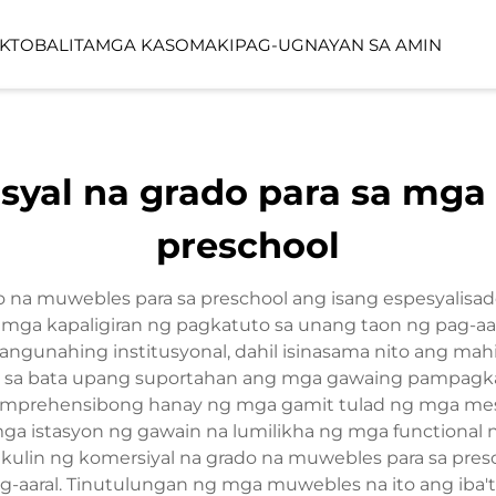
KTO
BALITA
MGA KASO
MAKIPAG-UGNAYAN SA AMIN
YO
LINEA SERIES
LUMIN FORES
yal na grado para sa mga
FUNCTION SPACE
OUTDOOR SP
preschool
 na muwebles para sa preschool ang isang espesyalis
a mga kapaligiran ng pagkatuto sa unang taon ng pag-a
ngunahing institusyonal, dahil isinasama nito ang mah
on sa bata upang suportahan ang mga gawaing pampagka
omprehensibong hanay ng mga gamit tulad ng mga mesa,
 mga istasyon ng gawain na lumilikha ng mga functional 
lin ng komersiyal na grado na muwebles para sa prescho
ag-aaral. Tinutulungan ng mga muwebles na ito ang iba