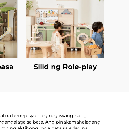
basa
Silid ng Role-play
al na benepisyo na ginagawang isang
gangalaga sa bata. Ang pinakamahalagang
mit ng aktibong mga bata sa edad na