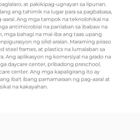
aglalaro, at pakikipag-ugnayan sa lipunan.
ang ang tahimik na lugar para sa pagbabasa,
g-aaral. Ang mga tampok na teknolohikal na
ga antimicrobial na panlaban sa ibabaw na
n, mga bahagi na mai-iba ang taas upang
pigurasyon ng silid-aralan. Maraming piraso
teel frames, at plastics na lumalaban sa
a. Ang aplikasyon ng komersiyal na grado na
ga daycare center, pribadong preschool,
care center. Ang mga kapaligirang ito ay
ng iba't ibang pamamaraan ng pag-aaral at
sikal na kakayahan.