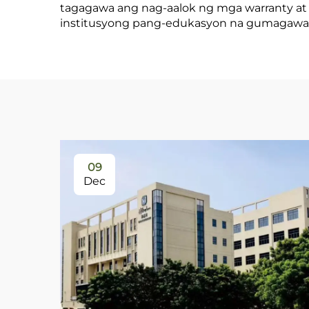
tagagawa ang nag-aalok ng mga warranty at 
institusyong pang-edukasyon na gumagaw
09
Dec