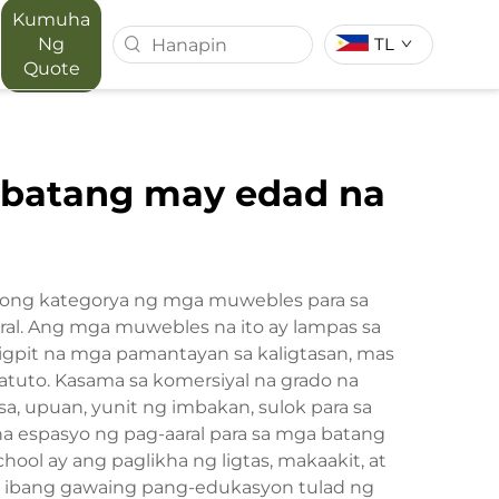
Kumuha
Ng
TL
Quote
T SERIES
MAPORA SERIES
 batang may edad na
ACE
adong kategorya ng mga muwebles para sa
aral. Ang mga muwebles na ito ay lampas sa
igpit na mga pamantayan sa kaligtasan, mas
tuto. Kasama sa komersiyal na grado na
 upuan, yunit ng imbakan, sulok para sa
na espasyo ng pag-aaral para sa mga batang
ol ay ang paglikha ng ligtas, makaakit, at
't ibang gawaing pang-edukasyon tulad ng