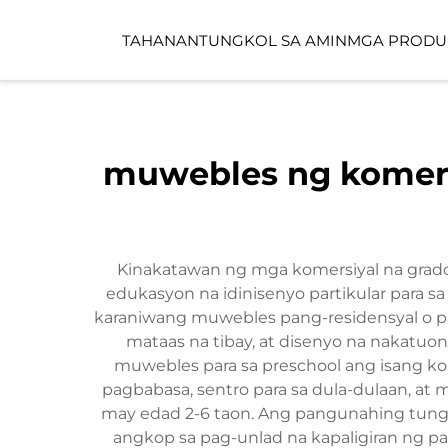
TAHANAN
TUNGKOL SA AMIN
MGA PRODU
PUBLIKONG ESPAS
muwebles ng komers
CHILDCARE SPACE
Kinakatawan ng mga komersiyal na grado
edukasyon na idinisenyo partikular para s
karaniwang muwebles pang-residensyal o pa
mataas na tibay, at disenyo na nakatu
muwebles para sa preschool ang isang k
pagbabasa, sentro para sa dula-dulaan, at
may edad 2-6 taon. Ang pangunahing tungku
angkop sa pag-unlad na kapaligiran ng p