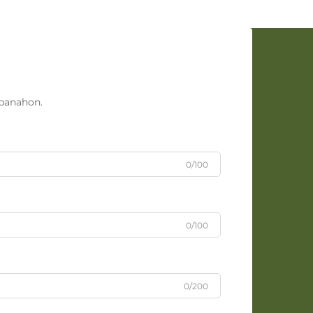
panahon.
0/100
0/100
0/200