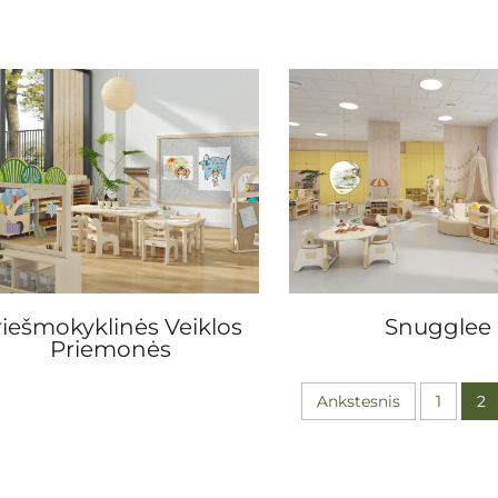
riešmokyklinės Veiklos
Snugglee
Priemonės
Ankstesnis
1
2