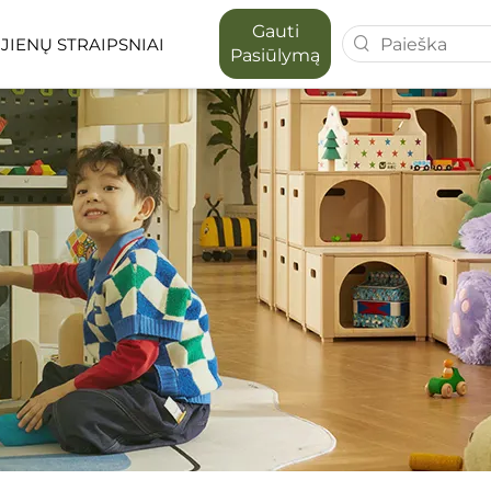
Gauti
JIENŲ STRAIPSNIAI
Pasiūlymą
 SERIJA
MAPORA SERIJA
 VIETOS