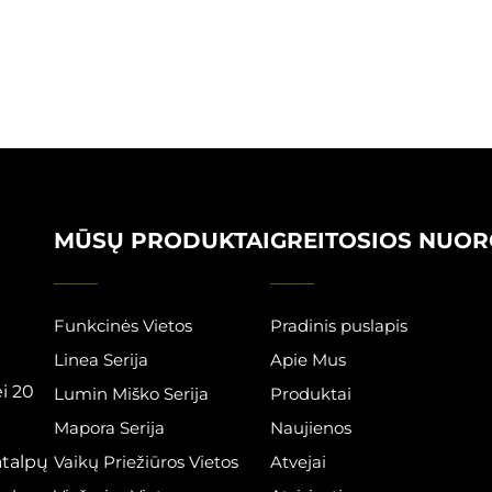
MŪSŲ PRODUKTAI
GREITOSIOS NUO
Funkcinės Vietos
Pradinis puslapis
Linea Serija
Apie Mus
i 20
Lumin Miško Serija
Produktai
Mapora Serija
Naujienos
atalpų
Vaikų Priežiūros Vietos
Atvejai