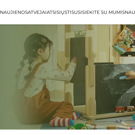
NAUJIENOS
ATVEJAI
ATSISIŲSTI
SUSISIEKITE SU MUMIS
NAU
LINEA SERIJA
LUMIN MIŠKO
VIETOS
VIEŠOSIOS VIETOS
ATVIROS ORO