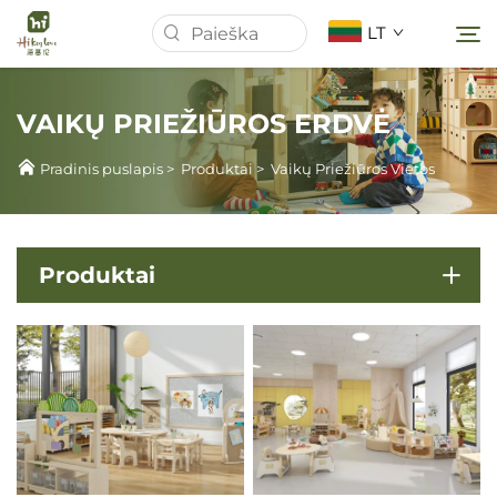
LT
VAIKŲ PRIEŽIŪROS ERDVĖ
Pradinis puslapis
Pradinis puslapis
>
Produktai
>
Vaikų Priežiūros Vietos
Apie Mus
Produktai
Produktai
Naujienos
Atvejai
Atsisiųsti