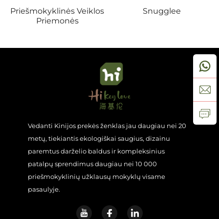
Priešmokyklinės Veiklos
Snugglee
Priemonės
Susisiekite Su Mumis
Naujienų straipsniai
Vedanti Kinijos prekės ženklas jau daugiau nei 20
metų, tiekiantis ekologiškai saugius, dizainu
paremtus darželio baldus ir kompleksinius
patalpų sprendimus daugiau nei 10 000
priešmokyklinių užklausų mokyklų visame
pasaulyje.