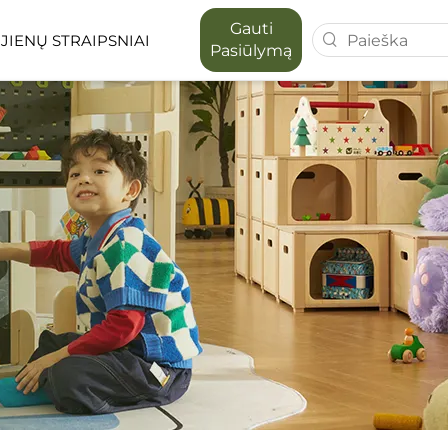
Gauti
JIENŲ STRAIPSNIAI
Pasiūlymą
 SERIJA
MAPORA SERIJA
 VIETOS