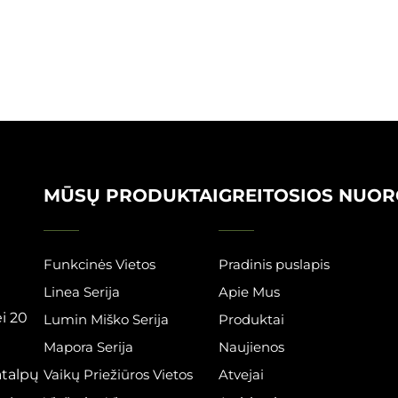
MŪSŲ PRODUKTAI
GREITOSIOS NUO
Funkcinės Vietos
Pradinis puslapis
Linea Serija
Apie Mus
i 20
Lumin Miško Serija
Produktai
Mapora Serija
Naujienos
atalpų
Vaikų Priežiūros Vietos
Atvejai