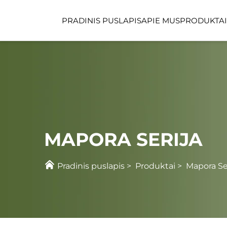
PRADINIS PUSLAPIS
APIE MUS
PRODUKTAI
FUNKCINĖS VIETOS
VAIKŲ PRIEŽIŪROS 
MAPORA SERIJA
Pradinis puslapis
>
Produktai
>
Mapora Se