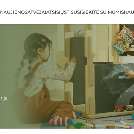
NAUJIENOS
ATVEJAI
ATSISIŲSTI
SUSISIEKITE SU MUMIS
NAU
LINEA SERIJA
LUMIN MIŠKO
VIETOS
VIEŠOSIOS VIETOS
ATVIROS ORO
rija