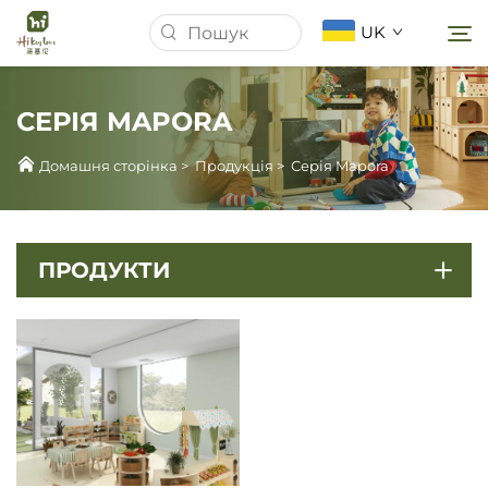
UK
СЕРІЯ MAPORA
Домашня сторінка
Домашня сторінка
>
Продукція
>
Серія Mapora
Про Нас
ПРОДУКТИ
Продукція
Новини
Справи
Завантажити