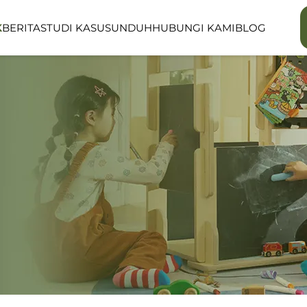
K
BERITA
STUDI KASUS
UNDUH
HUBUNGI KAMI
BLOG
LINEA SERIES
LUMIN FORES
RUANG PUBLIK
OUTDOOR SP