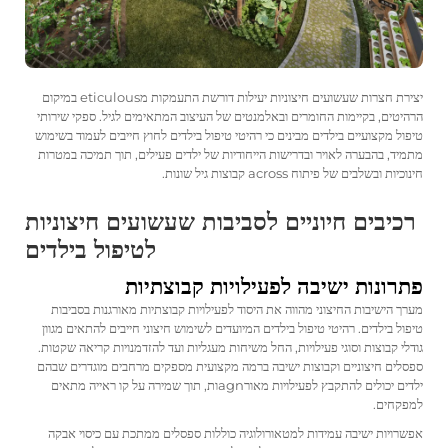
יצירת חצרות שעשועים חיצוניות יעילות דורשת התעמקות מeticulous במיקום
הרהיטים, בקיימות החומרים ובאלמנטים של העיצוב המתאימים לגיל. ספקי שירותי
טיפול מקצועיים בילדים מבינים כי רהיטי טיפול בילדים לחוץ חייבים לעמוד בשימוש
מתמיד, בהבערה לאויר ובדרישות הייחודיות של ילדים פעילים, תוך תמיכה במטרות
חינוכיות ובשלבים של פיתוח across קבוצות גיל שונות.
רכיבים חיוניים לסביבות שעשועים חיצוניות
לטיפול בילדים
פתרונות ישיבה לפעילויות קבוצתיות
מערך הישיבות החיצוני מהווה את היסוד לפעילויות קבוצתיות מאורגנות בסביבות
טיפול בילדים. רהיטי טיפול בילדים המיועדים לשימוש חיצוני חייבים להתאים מגוון
גודלי קבוצות וסוגי פעילויות, החל משיחות מעגליות ועד להזדמנויות קריאה שקטות.
ספסלים חיצוניים וקבוצות ישיבה ברמה מקצועית מספקים מרחבים מוגדרים שבהם
ילדים יכולים להתקבץ לפעילויות מאורagnות, תוך שמירה על קו ראייה מתאים
למפקחים.
אפשרויות ישיבה עמידות למטאורולוגיה כוללות ספסלים ממתכת עם כיסוי אבקה