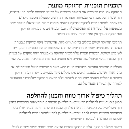
תוכניות תוכניות תחזוקה מונעת
תחזוקה שיטתית מאריכה את תקופת השירות של רהיטי מספנות ילדים חוץ-ביתיים,
תוך שמירה על סטנדרטי הבטיחות והמראה הנדרשים לפעולת מספנות ילדים
מקצועית. לוחות זמנים לתיקופי בדיקה קבועים מזהים בעיות פוטנציאליות לפני שהן
משפיעות על הבטיחות או הפונקציונליות, ובכך מפחיתים את עלויות התיקון
והתחזוקה לאורך זמן ואת זמן העצירה של הציוד.
תהליכי תחזוקה יומיים כוללים בדיקות ויזואליות, פרוטוקולי ניקוי ובדיקות אבטחה
בסיסיות המבטיחים שפריטי הרהיטים לתחום הפעוטות ישארו בטוחים ותפקודיים
לשימוש יומיומי. הכשרת הצוות על הליכי התחזוקה מאפשרת זיהוי מוקדם של בעיות,
תוך הבטחת ניקוי וטיפול שמתאימים ולא פוגעים בסיומות ובמרכיבי המבנה של הציוד.
פעילויות תחזוקה עונתיות מתמודדות עם ההשפעות המצטברות של חשיפה לתנאי
מזג האוויר ושימוש כثيف. הליכים אלו כוללים ניקוי מעמיק, בדיקת חומרה, תיקון
סיומות וטיפולים מונעים שמטרתם לשמור על המראה והתפקוד של רהיטי הפעוטות
לאורך זמן השירות הצפוי שלהם.
תהליך טיפול ארוך טווח ותכנון להחלפה
תכנון אסטרטגית להחלפת רהיטי דאגה לילדי-גן מבטיח את הרציפות בתוכניות בחוץ
תוך ניהול יעיל של תקציבי ההוצאות על הון. הבנת תוחלת החיים הצפויה של רכיבי
הרהיטים השונים עוזרת לספקני הדאגה לילדי-גן לתכנן לוחות זמנים להחלפה
שמזערות הפרעות לפעולות היומיומיות.
תיעוד פעולות התיקון, עלויות התיקון ובעיות הביצוע יוצר נתונים שמאפשרים לקבל