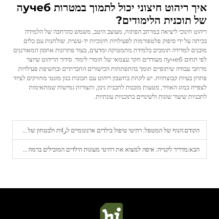
איך ריהוט חיצוני יכול לתמוך במטרות учебה
של תוכנית הלימודים?
ריהוט חינוכי ליציאה במרחב הפתוח, מעוצב היטב, משמש כהרחבה של הלמידה
בכיתה על ידי סיפוק פלטפורמות לפעילויות חינוכיות יד-עשית. שולחנות עם כלים
מובנים למדידה תומכים בלמידת מתמטיקה ומדעים, בעוד פתרונות אחסון המאורגנים
לפי תחום учебה מעודדים חקר עצמאי של חומרי לימוד. סידור הריהוט שיוצר
מרחבי עבודה שיתופיים תומך בהתפתחות הכישורים החברתיים ובחשיפת פעילויות
פתרון בעיות קבוצתיות. יש לקחת בחשבון ריהוט עם תכונות כגון מונטי מחזיקים לציוד
לצפייה במזג האוויר, מטעות מובנות לתכנית גינון, ותצורות גמישות שמתאימות
לתכניות שיעור שונות ולשינויים בתוכניות עונתיות.
הקודם:
הנוף של המטפל: רהיטי טיפול בילדים ארגונומיים לراות ולבטחון של מבוגרים
הבא:
מדריך לקנייה: איפה למצוא את רהיטי מעונות הילדים המובילים ברמה מקצועית