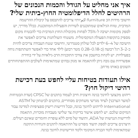
איך אני מחליט על הגודל והכמות הנכונים של
הרהיטים לחלל הדיפלומטיה החוץ-ביתית שלי?
חישובי מידות הכ furniture וكمיותיו צריכים להתבסס על קיבולת ההרשמה
המרבית, טווח הגילאים שמתוכננים לשירות והפעילות המתוכננת. ככלל מדריך, יש
לספק מקומות ישיבה ל-75% לפחות מקיבולת החוץ המרבית כדי להבטיח מקום
מספיק בתקופות הפעולה המקסימלית. משטחי השולחנות צריכים לאפשר את
הישיבה של 4–6 ילדים לכל שולחן סטנדרטי, וחישובי שטח העבודה צריכים להיות
כ-2–3 רגל רבועה (כ-0.18–0.28 מטר רבוע) לילד אחד כדי לאפשר השתתפות נוחה
בפעילויות. יש לקחת בחשבון את צורכי התוכניות הרב-גילאיות על ידי בחירת
אפשרויות עם גובה ניתן להתאמה או מגוון גבהים שמתאימות לשלבים ההתפתחותיים
השונים באותו מרחב.
אילו תעודות בטיחות עליי לחפש בעת רכישת
רהיטי דיקול חוץ?
ריהוט מקצועי לחינוך בגינה חיצונית חייב לעמוד בתקנים של CPSC (ועדת הבטיחות
למוצר הצרכני) לציוד מגרשי משחקים מסחריים, בתקנים לביטחון של ASTM
International לריהוט לחינוך בגינה, ובכל דרישות רישיון ספציפיות למדינה עבור
המיקום שלכם. יש לחפש אישור בדיקות צד שלישי מעבדות מוכרות, התאמה
לדרישות הנגישות של ADA, ותיעוד של סיום ללא עופרת וחומרים שאינם רעילים.
היצרנים צריכים לספק תיעוד מפורט על ההתאמה לתקנים והנחיות התקנה
שמתאימות לקוד הבנייה המקומי ולקוד הרישיונות לחינוך בגינה.