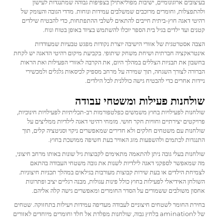
בעיצובים ארוגונומיים, ישיבות מפוליאתילן בצפיפות גבוהה שמתנגדות לעישון
ולהתפצלות, וחומרים מרוכבים שמשלבים עמידות ונוחות. מדדי הגובה והעומק של
רהיטי דאגה חוץ-ביתית חייבים להתאים לשלבי ההתפתחות, כדי להבטיח שילדים
קטנים ועד ילדים בגיל בית הספר יוכלו להשתמש בציוד באופן בטוח ונוח.
הצבה אסטרטגית של אזורי הישיבה יוצרת נקודות מפגש טבעיות שמעודדות
אינטראקציה חברתית ושיחת משחק שיתופי. בקביעת מיקום רהיטי הדאגה יש לקחת
בחשבון את תבניות הצללים במהלך היום, את הקרבה לאזורי הפעילות ואת הראות
הברורה לצורך השגחה, תוך שמירה על מרחב מספיק לכיסאות גלגלים ולמכשירי
ניידות אחרים כדי להבטיח גישה כוללנית לכל הילדים.
שולחנות פעילות ומשטחי עבודה
שולחנות לפעילויות בחוץ משמשים כפלטפורמות רב-תכליתיות לפעילויות חינוכיות,
פרויקטים יצירתיים וחוויות חקר חושי. מומחי רהיטי דאגה לילדיות ממליצים על
שולחנות עם משטחים חלקים ולא חדירים שמאפשרים ניקוי וסניטציה קלים, תוך
התנגדות לכתמים ולהשפעות מזג האוויר בעת חשיפה ממושכת בחוץ.
שולחנות בעלי גובה ניתן להתאמה מתאימים לקבוצות גיל שונות באותו מרחב חיצוני,
מה שמאפשר לספקני דאגה לילדיות לשנות את גובה משטחי העבודה בהתאם
לצמיחת הילדים או בעת שירות קבוצות מעורבות בגילאים במהלך תכניות חיצוניות.
השולחן האידיאלי לפעילות בחוץ כולל פינות עגולות, מבנה רגליים יציב ופתרונות
אחסון משולבים ששמורים על הסדר החומרים ומאפשרים גישה קלה אליהם.
בחירת החומר לשטחים חיצוניים לעבודה מעדיפה עמידות ויעילות בתחזוקה. שטחים
של לamination בלחץ גבוה, שולחנות מפלדת אל חלד וחומרים מיוחדים לאזורים