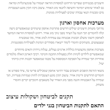
חיצוניים מבטיחים שפריטי הריהוט למוסדות הוראה ישמורו על פונקציונליות ומראה
גם לאחר שימוש יומיומי וחשיפה לתנאי מזג האוויר. עיצוב ניקוז תקין מונע הצטברות
מים ומבטיח תנאי עבודה יציבים לפעילויות מגוונות.
מערכות אחסון וארגון
מרחבי משחק חיצוניים יעילים דורשים פתרונות אחסון שיטתיים שמאפשרים גישה
קלה לחומרים תוך הגנה על הציוד מפני נזקי מזג אוויר. ריהוט למוסדות הוראה המיועד
לאחסון חיצוני משלב תכונות אבטחה עם עמידות למזג אוויר, מה שמבטיח
שצעצועים, משחקים וחומרי לימוד יישארו מסודרים וזמינות לפעילויות ספונטניות.
מערכות אחסון מקצועיות כוללות ארגזים נעולים, עגלות ניידות ותאים מיוחדים
שמאפשרים לילדים לקחת חלק בפעולות ההכנה והניקוי. רכיבי הארגון האלה מלמדים
אחריות תוך שמירה על הסביבה המבוססת על מבנה שמאפשר תכנות חוץ-כיתתי
יעיל.
נושאי הזרמה הופכים חשובים עבור רהיטי אחסון שמכילים פריטי בד, ציוד ספורט או
חומרים הדורשים זרימת אוויר. עיצוב תקין מונע הצטברות לחות וצמיחת פטריות, תוך
שמירה על האבטחה והגנה מפני מזג האוויר של משאבים חינוכיים יקרים וחומרי
משחק.
תקנים לביטחון ושקולות עיצוב
התאם לתקנות הביטחון בגני ילדים