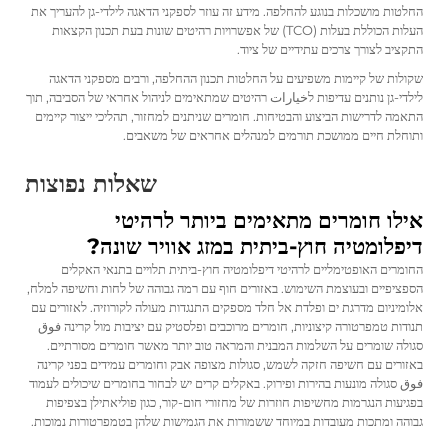
החלטות מושכלות בנוגע להחלפה. מידע זה עוזר לספקני הדאגה לילדי-גן להעריך את
העלות הכוללת בעלות (TCO) של אפשרויות רהיטים שונות בעת תכנון הקצאות
התקציב לצורך צרכים עתידיים של ציוד.
שקולות של קיימות משפיעים על החלטות תכנון ההחלפה, ורבים מספקני הדאגה
לילדי-גן נותנים עדיפות לخيارات רהיטים שמתאימים לניהול אחראי של הסביבה, תוך
התאמה לדרישות הביצוע והבטיחות. חומרים שניתנים למחזור, תהליכי ייצור קיימים
ותוחלת חיים ממושכת תורמים למנהלים אחראים של משאבים.
שאלות נפוצות
אילו חומרים מתאימים ביותר לרהיטי
דיפלומטיה חוץ-ביתית במזג אוויר שונה?
החומרים האופטימליים לרהיטי דיפלומטיה חוץ-ביתית תלויים בתנאי האקלים
הספציפיים ובעוצמת השימוש. באזורים חוף עם רמה גבוהה של לחות וחשיפה למלח,
אלומיניום מדרגת ים ופלדת אל חלד מספקים התנגדות מעולה לקורוזיה. לאזורים עם
תנודות טמפרטורה קיצוניות, חומרים מרוכבים ופלסטיק עם יציבות מול קרינה فوق
סגולה שומרים על השלמות המבנית והמראה טוב יותר מאשר חומרים מסורתיים.
באזורים עם חשיפה חזקה לשמש, סגולות מצופה אבק וחומרים עמידים בפני קרינה
فوق סגולה מונעות בהירות ופירוק. באקלים קרים יש לבחור בחומרים שיכולים לעמוד
בפגיעות הנגרמות מחשיפות חוזרות של מחזורי חום-קור, כגון פוליאתילן בצפיפות
גבוהה ומתכות מעובדות במיוחד ששמורות את הגמישות שלהן בטמפרטורות נמוכות.