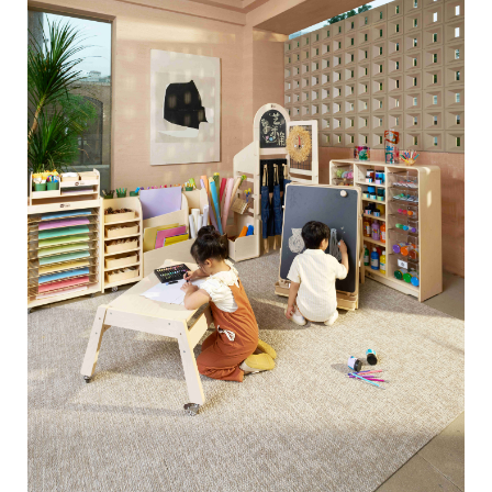
לְהִתְחַבֵּר אֵלֵינוּ
בְּלוֹגִים