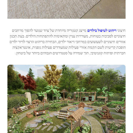
חיצוני
ריהוט לטיפול בילדים
מייצג קטגוריה מיוחדת של ציוד שנועד להפוך מרחבים
חיצוניים לסביבות בטוחות, מעוררות עניין ומתאימות להתפתחות הילדים. בעת תכנון
אזורים חיצוניים לשעשועים במרחבי דיאור ילדים, הבחירה בריהוט הרצוי לדיור ילדים
הופכת קריטית לשם הקמת אזורי פעילות שמעודדים פעילות גופנית, אינטראקציה
חברתית ופיתוח קוגניטיבי, תוך שמירה על סטנדרטים הגבוהים ביותר של ביטחון.