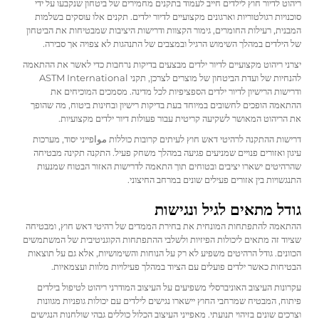
ריהוט לדיור חוץ לילדים חייב לעמוד בתקנים מחמירים של ביטחון שנקבעו על ידי
סוכנויות רגולטוריות וארגונים מקצועיים לדיור ילדים. תקנים אלו עוסקים בשלמות
המבנית, רעילות החומרים, גימור הקצוות ודרישות היציבות שמבטיחות את הביטחון
של הילדים במהלך השימוש הרגיל ובמצבים של התנהגות לא צפויה אך סבירה.
יצרני ריהוט מקצועיים לדיור ילדים מבצעים בדיקות נרחבות כדי לאשר את ההתאמה
להנחיות של ועדת הביטחון של מוצרים לצרכן, תקני ASTM International
ודרישות הרישיון לדיור ילדים הספציפיות לכל מדינה. מסמכים המוכיחים את
ההתאמה הופכים לחשובים במיוחד בעת בדיקות רישיון ובחינות ביטוח, מה שהופך
את הריהוט המאושר לשקיעה קריטית עבור פעולות דיור ילדים מקצועיות.
דרישות ההתקנה לרהיטי דאש חוץ לעיתים קרובות כוללות مواפייני יסוד, מערכות
עיגון ואזורים פנויים שמניעים פגיעה במהלך משחק פעיל. התקנה תקינה מבטיחה
שהרהיטים ישארו יציבים ובטוחים תוך התאמה לדרישות האזור הבטוח שמנעות
התנגשויות בין אזורים פעילים שונים במרחב החיצוני.
גודל מתאים לגיל ונגישות
ההתאמה להתפתחות המונחית את בחירת הממדים של רהיטי דאש חוץ, ומבטיחה
שציוד זה מתאים ליכולות הפיזיות ולשלבי ההתפתחות הקוגניטיבית של המשתמשים
הכוונים. גודל הרהיטים משפיע לא רק על הנוחות והשימושיות, אלא גם על תוצאות
הבטיחות כאשר ילדים פועלים עם הציוד במהלך פעילויות מלוות ועצמאיות.
עקרונות העיצוב האוניברסלי משפיעים על העיצוב המודרני
ריהוט לטיפול בילדים
פיתוח, המבטיח שמרחבי החוץ יישארו נגישים לילדים עם יכולות גופניות מגוונות
וצרכים שונים בזיהוי תנועתי. מאפייני העיצוב הכלול כוללים גבהי שולחנות הנגישים