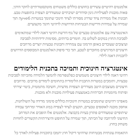
אלמנטים רהיטיים עשירים בחושים כוללים משטחים מוטקסטורתיים לחקר הידני,
פאות מובנות לפעילויות גינון וסידורים ישיבתיים שמעודדים תצפית בתופעות טבע.
תכונות אלו ממירות ציוד שדרוג מסורתי לציוד חינוכי שתומך במטרות учебה תוך
שמירה על עמידות ודרישות הבטיחות הדרושות לרהיטי חינוך מקצועיים.
האינטגרציה עם אלמנטים טבעיים של נוף דורשת רהיטי דאגה לילדי שמתאימים
לסביבת החוץ במקום לשלוט בה. חומרים ברותים, מסימות ידידותיות לסביבה
ועיצובים שעובדים באופן הרמוני עם צמחייה ותכונות טבעיות יוצרים מרחבים
חיצוניים המרגישים מחוברים לטבע, תוך כדי סיפוק האלמנטים המבוססים הדרושים
לתכניות דאגה לילדי.
אינטגרציה חינוכית ותמיכה בתכנית הלימודים
רהיטי דאגה לילדי חיצוניים משמשים כפלטפורמה להמשך הלמידה מהכיתה לסביבות
טבעיות, ותומכים במטרות התכנית הלימודית בתחומים לימודים מרובים. מרחבים
חיצוניים מעוצבים היטב מעוררים תצפיות מדעיות, חשיבה מתמטית, ביטוי יצירתי
ופיתוח מיומנויות חברתיות באמצעות פעילויות מובנות ולא מובנות.
מאפייני רהיטים שתומכים במטרות חינוכיות כוללים סימוני מדידה על השולחנות,
אחסון מובנה לאוספים טבעיים, תקעים לציוד לצפייה במזג האוויר ומרחבי עבודה
שיתופיים שמעודדים פתרון בעיות בקבוצה. אלמנטים אלו הופכים את המרחב
החיצוני להרחבה של הכיתה, תוך שמירה על החופש והיצירתיות הקשורים לחוויות
משחק בחוץ.
התאמות עונתיות מבטיחות שרהיטי דיקול חוץ יתמכו בתוכניות פעילות לאורך כל