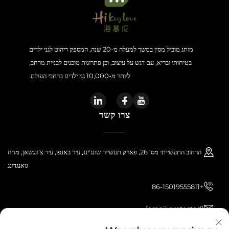
מותג מוביל מסין במשך למעלה מ-20 שנה, המספק ריהוט לגני ילדים
בטיחותי ובריא, עם דגש על עיצוב, וכן פתרונות מוכנים לבניית מרחב,
ליותר מ-10,000 גני ילדים ברחבי העולם.
צרו קשר
הרחוב התעשייתי מס' 26, פארק תעשייה שונג'ינג, עיר באנפו, עיר צ'ונגשאן, מחוז
גואנגדונג
+86-15019555811
[email protected]