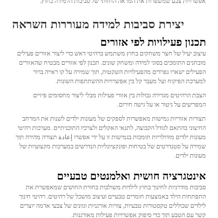
אפשרויות צבע שמשפרות את המראה החזותי של סביבות הלמידה בחוץ.
יצירת סביבות למידה מעוררות השראה
תכנון פעילויות לפי אזורים
עיצוב יעיל של חצר משחקים בחוץ משתמש ברהיטי דאש כדי ליצור אזורים פעילים
מובחנים התומכים בסוגי למידה ומשחק שונים. תכנון לפי אזורים מבטיח שהאזורים
הפעילים ישארו נפרדים מהפעילויות השקטות, תוך שמירה על קו ראייה ברור
למערכת הפיקוח ועל מעבר קל בין אפשרויות ההשתתפות השונות.
הצבת הרהיטים מגדירה גבולות בין אזורי פעילות מבלי ליצור מחסומים פיזיים
המפריעים על ניטור או על גישה חירום.
תצורות אזוריות גמישות מאפשרות לספקים של מעונות ילדים לשנות את המרחב
החיצוני בהתאם לגודל הקבוצה, לתנאי האקלים ולצרכיו התוכניתיים. מערכות רהיטי
מעונות ילדים מודולריות תומכות בגמישות זו על ידי אפשרו إعادة תצורה מהירה תוך
שמירה על סטנדרטים של בטיחות ופונקציונליות הנדרשים במערכות מקצועיות של
מעונות ילדים.
אינטגרציה חושית ואלמנטים טבעיים
סביבות מודרניות לחינוך בחוץ לילדות משולבות בחווית החושים שמאפשרת את
התפתחות הילד באמצעות חומרים טבעיים ועיצוב מושכל של רהיטים. רהיטי חינוך
לילדים שכוללים טקסטורות טבעיות, צורות אורגניות וגוונים של צבעי אדמה יוצרים
קשר עם הטבע תוך כדי סיפוק אפשרויות פעילות מאורגנות.