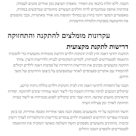
השנה, ללא תלות בתנאי מזג האוויר. מאפייני העיצוב כגון אזורים מוגנים לעבודה,
פתרונות אחסון שמתנגדים לרוח וחלקים העשויים מחומרים שמייבשים במהרה,
מאפשרים המשך חינוך בחוץ גם במהלך תקופות מזג אוויר מאתגרות, ובכך מקסמים
את ההשקעה בסביבות הלמידה החיצוניות.
עקרונות מומלצים להתקנה והתחזוקה
דרישות לתקנת מקצועית
התקנת רהיטי דאגה חוץ לבית תינוקות וילדים דורשת מומחיות מקצועית כדי להבטיח
התאמה לסטנדרטים לבטיחות, לקודים המקומיים לבנייה ולדרישות היצרן. צוותי
התקנה מקצועיים מבינים את הדרישות הייחודיות של סביבות דאגה לילדים ויכולים
להתמודד עם אתגרים ספציפיים לאתר שמשפיעים על ביצועי הרהיטים ועל משך
חייהם.
הכנה של היסודות לרהיטי דאגה חוץ לבית תינוקות וילדים כוללת ניתוח קרקע,
שיקולים הנוגעים לניקוז ומדידת השטח כדי ליצור תנאי עמידה יציבים להתקנה. יסודות
מתאימים מונעים שקיעה, הזזה וצבר מים שיכולים לפגוע בבטיחות או ליצור בעיות
תחזוקה לאורך זמן פעילות הציוד.
תיעוד ההתקנה על ידי מקצוענים מספק הגנה מפני אחריות ומכסה אחריות, ובו בזמן
מבטיח שפריטי הרהיטים למספנות ילדים עומדים בדרישות הרגולטוריות לצורך רישיון
וביטוח. מתקינים מקצועיים מספקים תיעוד השלמה מאושר המוכיח את ההתאמה
לסטנדרטים ולמפרט הטכני החלים.