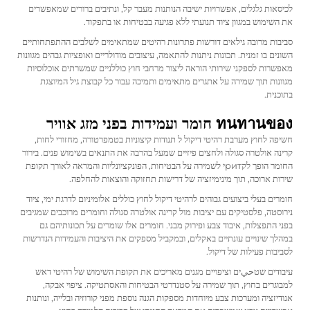
לכיסאות גלגלים, אפשרויות ישיבה הנותנות מעבר קל, ונתיבים ברורים שמאפשרים
את השימוש במגוון ציוד תנועתי ללא פגיעה בבטיחות או בתפקוד.
סביבות מרובה גילאים דורשות פתרונות רהיטים שמתאימים לשלבים ההתפתחותיים
השונים בו זמנית. תכונות ניתנות להתאמה, עיצובים מודולריים ואופציות גבהים מגוונות
מאפשרות לספקני שירותי הוראה ליצור מרחבי חוץ כוללניים שמשרתים אוכלוסיות
מגוונות תוך שמירה על אתגרים מתאימים ותמיכה עבור כל קבוצת גיל המיוצגת
בתוכנית.
ทนทานของ חומר ועמידות בפני מזג אוויר
חשיפה לחוץ מערבת רהיטי דיקול ל תנודות קיצוניות בטמפרטורה, מחזורי לחות,
קרינה אולטרה סגולה ולחצים פיזיים שמעל בהרבה את התנאים בשימוש פנים. בירור
החומר הופך לקритי לשמירה על הבטיחות, הפונקציונליות והמראה לאורך תקופת
שירות ארוכה, תוך מינימיזציה של דרישות תחזוקה והוצאות להחלפה.
חומרים בעלי ביצועים גבוהים לרהיטי דיקול לחוץ כוללים אלומיניום לדרגת ימי, ציוד
נירוסטה, פלסטיקים עם יציבות מול קרינה אולטרה סגולה וחומרים מרוכבים שמגיבים
בפני התפצלות, איבוד צבע ופירוק מבני. חומרים אלו שומרים על תכונותיהם גם
במהלך שינויים עונתיים באקלים, ובמקביל מספקים את היציבות והעמידות הנדרשות
לסביבות פעילות של דיקול.
עיבודים שטحيים וציפויים מגנים מאריכים את תקופת השימוש של רהיטי דאש
למבוגרים בחוץ, תוך שמירה על סטנדרטי הבטיחות והאסתטיקה. ציפוי אבקה,
אנודיזציה ומערכות צבע מיוחדות מספקות הגנה נוספת מפני קורוזיה ובלייה, ונותנות