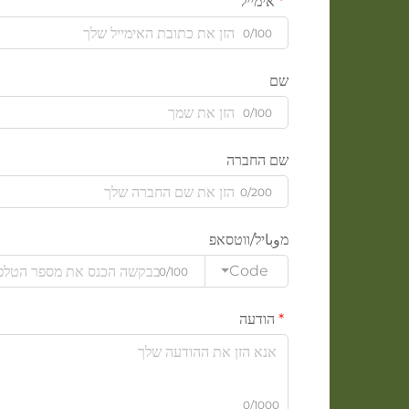
אימייל
0/100
שם
0/100
שם החברה
0/200
מوباיל/ווטסאפ
Code
0/100
הודעה
0/1000