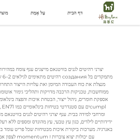
דף הבית
עַל אָמַת
מוצר
מרחב ציבורי
מרחב לילד
יצרני רהיטים לגנים בוויטנאם מייצגים ענף צומח במהי
מת
מנצלת את כוח העבודה המיומן ואת עלויות הייצור התחרות
ממוחשבות, טכניקות הרכבה מדויקות ותהליכי גימור אוטומטי
אספקת חומרים, ניהול ייצור, הבטחת איכות והפצה בינלאומי
ומרחבי למידה בבית. ענף יצרני רהיטים לגנים בוויטנאם 
ידידותיים לילדים, כגון עץ טבעי, עץ מהונדס ומספים ללא רע
באנרגיה. מערכות ביקורת איכות מבטיחות שכל פריט עומד בדר
עם יכולות יצוא צוברות ז momentum לצפון אמריקה, אירופה, אוסטרליה ומדינות אסיה שכנות, וקובעת את ויטנאם כמקור מהימן לפתרונות רהיטים איכותיים לחינוך בגיל הרך.