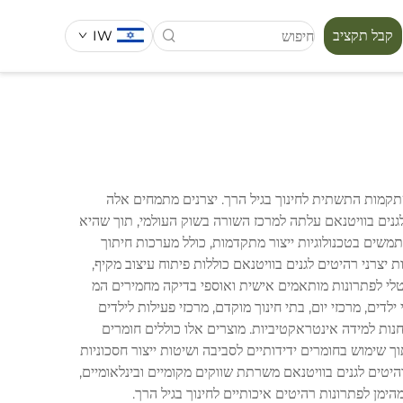
קבל תקציב
IW
סידרת מפורה
שתקמות התשתית לחינוך בגיל הרך. יצרנים מתמחים אלה
 תעשיית יצרני רהיטים לגנים בוויטנאם עלתה למרכז השורה בשוק העולמי, תוך שהיא
תמשים בטכנולוגיות ייצור מתקדמות, כולל מערכות חיתוך
יצרני רהיטים לגנים בוויטנאם כוללות פיתוח עיצוב מקיף,
גיטלי לפתרונות מותאמים אישית ואוספי בדיקה מחמירים המ
בות חינוכיות שונות, כולל גני ילדים, מרכזי יום, בתי חינוך מוקדם, מרכזי פעילות לילדים
חנות למידה אינטראקטיביות. מוצרים אלו כוללים חומרים
ך שימוש בחומרים ידידותיים לסביבה ושיטות ייצור חסכוניות
יטים לגנים בוויטנאם משרתת שווקים מקומיים ובינלאומיים,