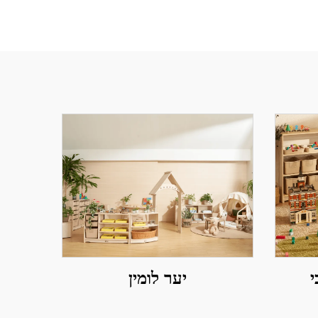
י
יער לומין