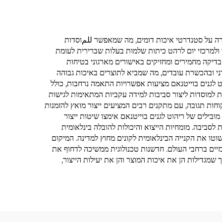
מירה על סטנדרטי איכות דומים, מה שמאפשר للمוסדות
ולמרכזי יום לרהט כיתות שלמות בעלות שברירית לעומת
בדיקה מחמירים ומחזיקים באישורים מארגוני בטיחות
רני ובהכשרת עובדים, מה שמביא לתוצרים באיכות גבוהה
ט לגנים בוייטנאם מציעות אפשרויות התאמה נרחבות, כולל
פציפיות. הגמישות הזו מאפשרת למוסדות ליצור סביבות למידה עקביות המתאימות לגישות
וחות תגובה, עם מתקנים רבים המציעים ייצור מואץ להזמנות
בילים של ריהוט לגנים בוייטנאם אימצו שיטות ייצור
וצא בר-קיימא, ומיישמים תוכניות לצמצום פסולת, מה שמשדרב institutions חינוכיות דואגות לסביבה. מומחיות הייצוא והיכולות להובלה בינלאומית
וטו את הקנייה הבינלאומית לקונים מחוץ למדינה. המיקום
כזיים ברחבי העולם. חדשנות טכנולוגית ממשיכה לדחוף את
 שמגדילות הן את איכות המוצר והן את יעילות הייצור,