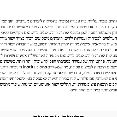
עותיים בזכות עלויות כוח עבודה נמוכות בהשוואה ליצרנים מערביים, תוך ש
הקריב באיכות או בטיחות. המבנה התחרותי של המחירים מאפשר לבית ספר 
 משמעותי נוסף, שכן מתקני יצרנות ריהוט לגנים בוייטנאם מקיימים הליכי 
עולמיים לבטיחות ועמידות ילדים. היצרנים משקיעים רבות בציוד ייצור מוד
 גמישות בהתאמה אישית מהווה יתרון תחרותי חשוב, כאשר חברות ייצור ריהו
שינויי ממדים, וריאציות בצבעים, בחירת חומרים וה adapting עיצובי כדי לעמוד בדרישות תוכניות חינוך ס
ילות יצרנות ריהוט לגנים בוייטנאם מבטיחה זמני משלוח אמינים ושירות לק
נות. פרקטיקות של עמידה בסביבתי הפכו לחשובות יותר ויותר, כשיצרנים מו
ידידותיות לסביבה, משתמשים בחומרים ממ
לובליים בצורה יעילה, עם רשתות לוגיסטיקה מותקנות ותהליכים לדיוור שפש
 וגם למערבי, עם עלות שילוח סבירה וזמינות לאספקה בזמן לשוקי חינוך מר
בים תוכנות עיצוב מודרניות, תהליכי ייצור אוטומטיים ושיטות שיפור מתמשך
ים יותר במחירים תחרותיים.