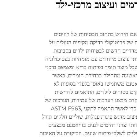
ים ועיצוב מרכזי-ילד
אטנם חידוש בתחום הבטיחות של רהיטים
 של פרוטוקולי בדיקה מקיפים העולים על
מדדיים חדשים לבטיחות ילדים בסביבות
יות. היצרנים employs צוותי עיצוב מיוחדים עם מומחיות בפסיכולוגיה
כל מוצר תומך בפיתוח בריא ומצמצם סיכני
ראשונה מתחילה בבחירת חומרים, כאשר
יאטנם משתמשו באופן בלעדי בסופות לא
ים בטוחים לילדים, התואמים לדרישות
תקדם מבצע הערכות של עמידות, הערכות של
יציבות וניתוחים של הרכב הכימי כדי לאשר התאמה לתקני ASTM F963,
ו-CPSIA. filosofiat העיצוב מדגש פינות עגולות, שוליים חלקים וגודל
ותי יצרני רהיטים לגנים בוויאטנם מבצעים
יים לשלבי פיתוח שונים. הביקורת על האיכות