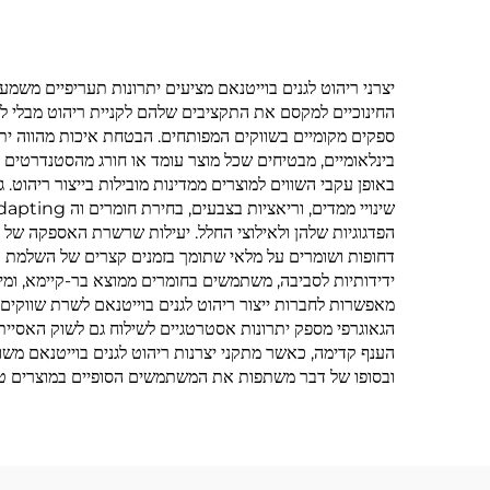
יצרני ריהוט לגנים בוייטנאם מציעים יתרונות תעריפיים משמ
החינוכיים למקסם את התקציבים שלהם לקניית ריהוט מבלי ל
ספקים מקומיים בשווקים המפותחים. הבטחת איכות מהווה יתרון
בינלאומיים, מבטיחים שכל מוצר עומד או חורג מהסטנדרטים ה
באופן עקבי השווים למוצרים ממדינות מובילות בייצור ריהוט.
הפדגוגיות שלהן ולאילוצי החלל. יעילות שרשרת האספקה של פע
דחופות ושומרים על מלאי שתומך בזמנים קצרים של השלמת הזמ
מאפשרות לחברות ייצור ריהוט לגנים בוייטנאם לשרת שווקים ג
הגאוגרפי מספק יתרונות אסטרטגיים לשילוח גם לשוק האסייתי
הענף קדימה, כאשר מתקני יצרנות ריהוט לגנים בוייטנאם משול
ובסופו של דבר משתפות את המשתמשים הסופיים במוצרים טוב