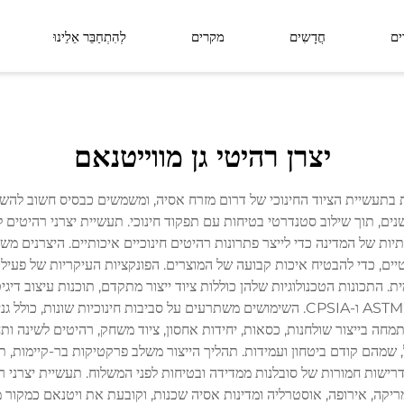
ים
חֲדָשִים
מקרים
לְהִתְחַבֵּר אֵלֵינוּ
סידרת ליניאה
סידרת לומין פורסט
יצרן רהיטי גן מווייטנאם
מרחב פונקציונלי
מרחב חיצוני
רות בתעשיית הציוד החינוכי של דרום מזרח אסיה, ומשמשים כבסיס חשוב לה
מקדים בל создания רהיטים מתאימים לגילאים 2–6 שנים, תוך שילוב סטנדרטי בטיחות עם תפקוד חינוכי.
יות של המדינה כדי לייצר פתרונות רהיטים חינוכיים איכותיים. היצרנים מש
ים, כדי להבטיח איכות קבועה של המוצרים. הפונקציות העיקריות של פעילות 
ת. התכונות הטכנולוגיות שלהן כוללות ציוד ייצור מתקדם, תוכנות עיצוב די
cumplים עם סטנדרטי בטיחות בינלאומיים כמו ASTM, EN71 ו-CPSIA. השימושים משתרעים על סבי
מתמחה בייצור שולחנות, כסאות, יחידות אחסון, ציוד משחק, רהיטים לשינה ות
ל, שמהם קודם ביטחון ועמידות. תהליך הייצור משלב פרקטיקות בר-קיימות, תו
ישות חמורות של סובלנות ממדידה ובטיחות לפני המשלוח. תעשיית יצרני רה