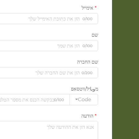
אימייל
0/100
שם
0/100
שם החברה
0/200
מوباיל/ווטסאפ
Code
0/100
הודעה