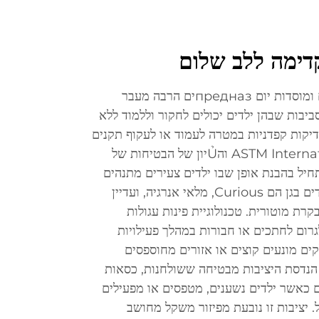
דימה ללב שלום
הנדסת הבטיחות בריהוט של גנים ומוסדות יום предназים הרבה מעבר
סביבות שבהן ילדים יכולים לחקור וללמוד ללא
בדיקות קפדניות במטרה לעמוד או לעקוף תקנים
לאומיים של ארגונים כמו ASTM International והỦיון של הבטיחות של
חיל בהבנת אופן שבו ילדים צעירים מתנהים
עם סביבתם, תוך הכרה בכך שילדים בגן הם Curious, מלאי אנרגיה, ועדיין
רת מוטורית. טכנולוגיית פינות עגולות
shar שיכולים לגרום לחתכים או חבורות במהלך פעילויות
ים מונעים קוצים או אזורים מחוספסים
 הנדסת היציבות מבטיחה ששולחנות, כסאות
גם כאשר ילדים נשענים, מטפסים או מפעילים
 יציבות זו נובעת מפיזור משקל מחושב