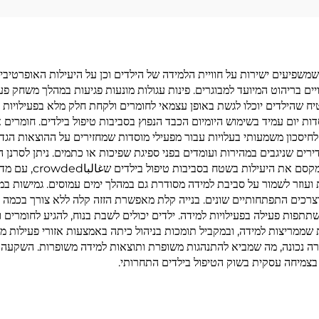
 שמשפיעים ישירות על חוויית הלמידה של הילדים וכן על היעילות האופרטיבי
ים בריהוט המיועד למבוגרים. פינות עגולות מונעות פגיעות במהלך משחק פע
 שהילדים יוכלו לגשת באופן עצמאי לחומרים ולקחת חלק מלא בפעילויות ל
סדות יום עמיד בשימוש היומיום הכבד הנפוץ בסביבות טיפול בילדים. חומרים
לחיסכון משמעותי בעלויות עבור מפעילי מוסדות שמחזירים על ההוצאות הגד
ירים שניגבים במהירות ועומדים בפני ספיגת שפיכות או כתמים. ניתן לסרנן
לפגוע בציפוי או לערע
ות ועוזר לשמור על סביבת למידה מסודרת גם במהלך ימים עמוסים. גמישות 
נים וצרכים התפתחותיים שונים. בנייה קלת מאפשרת הזזה קלה ללא צורך בכמה 
השתתפות פעילה בפעילויות למידה. ילדים יכולים לשבת בנוח, להגיע לחומרים 
שממריצות למידה, ובמקביל תומכות בניהול כיתה באמצעות אזורי פעילות מוג
 נכונה, מה שמביא להתנהגות משופרת ותוצאות למידה משופרות. השקעה ברי