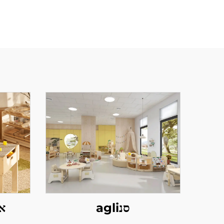
ב
סנagli
אי