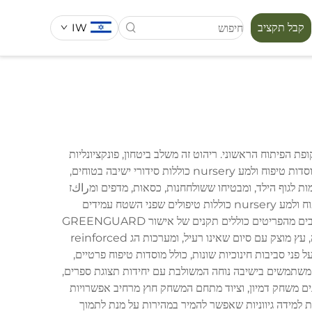
קבל תקציב
IW
סידרת מפורה
של למידה בתקופת הפיתוח הראשוני. ריהוט זה משלב ביטחון, פונקציונליות
ותמיכה בפיתוח, על מנת ליצור סביבות אופטימליות שבהן ילדים צעירים יכולים ללמוד, לשחק ולצמוח. הפונקציות העיקריות של ריהוט למוסדות טיפוח ולמע nursery כוללות סידורי ישיבה בטוחים,
ת לגוף הילד, ומבטיחו ששולחחנות, כסאות, מדפים ומراكז
פעילות מתאימים לאבחנות הפיזיות ולשלבי הפיתוח של ילדים בגן חובה. התכונות הטכנולוגיות המשולבות בריהוט מודרני למוסדות טיפוח ולמע nursery כוללות טיפולים שפני השטח עמידים
למיקרובים שמנטרים חיידקים ווירוסים, עיצוב פינות עגולות שמונעת קצוות sharp, ומנטלי גובה ניתנים להתאמה שגדלים יחד עם הילד. רבים מהפריטים כוללים תקנים של אישור GREENGUARD
Gold, שמבטיח שפלט כימי נמוך לדיוק באיכות האוויר הפנימי. טכניקות ייצור מתקדמות משתמשים בפלסטיק פוליאתילן בצפיפות גבוהה, עץ מוצק עם סיום שאינו רעיל, ומערכות הג reinforced
ן תוך שמירה על קלות בהובלה. השימושים של ריהוט למוסדות טיפוח ולמע nursery משתרשים על פני סביבות חינוכיות שונות, כולל מוסדות טיפוח פרטיים,
אה משתמשים בישיבה נוחה המשולבת עם יחידות תצוגת ספרים,
נים משחק דמיון, וציוד מתחם המשחק חוץ מרחיב אפשרויות
ח ולמע nursery מאפשרת להורים חינוכיים ליצור סביבות למידה גיווניות שאפשר להמיר במהירות על מנת לתמוך