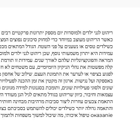
ריהוט לגני ילדים ולמוסדות יום מספק יתרונות פרקטיים רבים
כאשר הריהוט מעוצב במיוחד כדי למחוק סיכונים נפוצים המצוי
כשילדים טסים או נשענים על פני השטח. הגודל המתאים מבטיח
עמידות היא יתרון משמעותי נוסף, שכן ריהוט לגני ילדים ולמו
המראה והפונקציונליות שלהם לאורך שנים. עמידות זו תורמת 
קלה מפשטות את נהלי הניקיון היומיומיים, עם משטחים לא חד
באספקה ועל נגישות. ארגון זה מקטין את זמן ההכנה לפעילוי
שונים ולסוגי פעילויות שונים, ותומכת בסגנונות למידה מגוו
עצמאות וחיבור, כיוון שריהוט בגודל מתאים לגיל הגן מעודד 
התאמת צבעים עוזרות ליצור סביבות מרהיבות מבחינה חזותית 
והתאמה גדולה יותר כשילדים יכולים להשתמש בסביבתם בצורה
оказanie טיפול איכותי, מה שיכול למשוך משפחות ולתמוך בצמיחה עסקית בשוק הטיפול בילדים התחרותי.