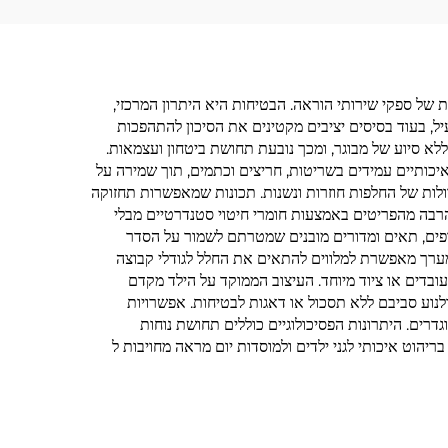
ת של ספקי שירותי הוראה. הבטיחות היא היתרון המרכזי,
יל, בעוד בסיסים יציבים מקטינים את הסיכון להתהפכות
לא סיוע של מבוגר, ומכך נובעת תחושת ביטחון ועצמאות.
 איכותיים עמידים בשריטות, חריצים וכתמים, תוך שמירה על
ולות של החלפות חוזרות ונשנות. תכונות שמאפשרות תחזוקה
 הרבה מהפריטים באמצעות חומרי חיטוי סטנדרטיים מבלי
ר את התמונת העצם. שילוב של אחסון מקסם את היעילות בשטח בסביבות טיפול בילדים שغالباcrowded, עם מדפים, תאים ומדורים מובנים שמטרתם לשמור על הסדר
במערך מאפשרת למלווים להתאים את החלל לגודלי קבוצה
עובדים או ציוד מיוחד. העיצוב הממוקד על הילד מקדם
ולנוע סביבם ללא תסכול או דאגות לבטיחות. אפשרויות
דרים. היתרונות הפסיכולוגיים כוללים תחושת נוחות
הוט איכותי לגני ילדים ולמוסדות יום מראה מחויבות ל