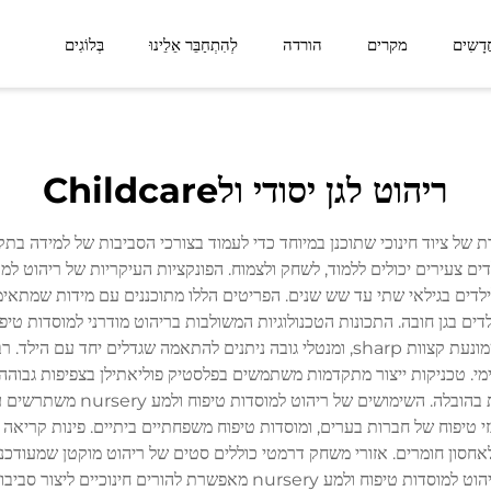
דָשִים
מקרים
הורדה
לְהִתְחַבֵּר אֵלֵינוּ
בְּלוֹגִים
סידרת ליניאה
סידרת לומין פורסט
ריהוט לגן יסודי ולChildcare
מרחב פונקציונלי
מרחב חיצוני
 nursery מייצג קטגוריה מיוחדת של ציוד חינוכי שתוכנן במיוחד כדי לעמוד בצורכי הסביבות 
דים בגילאי שתי עד שש שנים. הפריטים הללו מתוכננים עם מידות שמתאימו
מפלדת שמספקות עמידות יוצאת דופ
מרכזי טיפוח של חברות בערים, ומוסדות טיפוח משפחתיים ביתיים. פינות קרי
לאחסון חומרים. אזורי משחק דרמטי כוללים סטים של ריהוט מוקטן שמעודכ
למידה מעבר לגבולות הכיתות המסורתיות. הגיווניות של ריהוט למוסדות טיפו