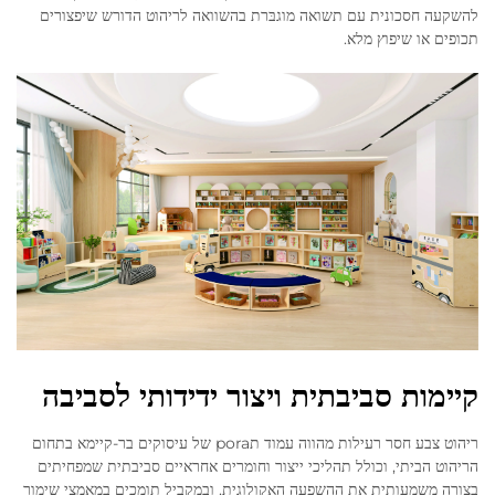
להשקעה חסכונית עם תשואה מוגבּרת בהשוואה לריהוט הדורש שיפצורים
תכופים או שיפוץ מלא.
קיימות סביבתית ויצור ידידותי לסביבה
ריהוט צבע חסר רעילות מהווה עמוד תpora של עיסוקים בר-קיימא בתחום
הריהוט הביתי, וכולל תהליכי ייצור וחומרים אחראיים סביבתית שמפחיתים
בצורה משמעותית את ההשפעה האקולוגית, ובמקביל תומכים במאמצי שימור