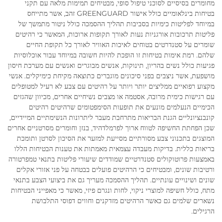
מחומרים בסיסיים לסוכני טיפול סופי, מבטיחים תמימות מלאה עם תקני
בטיחות בינלאומיים כולל אישור GREENGUARD זהב, אשר מתייחס
במיוחד לפליטות כימיות בסביבות תהליך ההסמכה כולל ניטור מתמשך של
פליטות תרכובות אורגניות נעות לאורך תקופות ארוכות, המאשר כי רהיטים
שומרים על סטנדרטים בטוחים לאיכות האוויר לאורך כל תקופת החיים
שלהם. רמת אימות בטיחות זו הופכת להיות חשובה במיוחד עבור אוכלוסיות
פגיעות כולל נשים בהריון, תינוקות, אנשים מבוגרים ואנשים עם מערכת חיסון
מושפעת, אשר ניצבים בפני סיכונים מוגברים כתוצאה מקיחת כימיקלים. אנשי
מקצוע רפואיים ממליצים יותר ויותר על רהיטים עם צבע לא רעיל למטופלים
עם רגישות כימית מרובה, אסטמה או מצבים נשיחיים אחרים, מכיוון שהגזים
הכימיים הנעלמים מונעים את תופעות הסימפטומים שרהיטים רהיטים
קונבנציונליים הגנת הבריאות מתרחבת מעבר ליתרונות הנשימתיים המיידיים,
שכן הפחתת החשיפה לטווח ארוך לפרמלדהיד, בנזן וחומרים מסרטניים אחרים
המוצגים בתכנוני צבע מסורתיים מסייעת למזער את הסיכון לסרטן ותומכת
בריאות כללית. בדיקות מעבדה עצמאית מאמתות את טענות הבטיחות הללו
באמצעות פרוטוקולים סטנדרטיים שמודדים שיעורי פליטות בתנאי טמפרטורה
ורטיבות שונים, ומבטיחים כי הרהיטים פועלים בבטחה על פני אזורי אקלים
שונים ושינויים עונתיים. תהליך ההסמכה מעריך גם את ביצועי הצבע בתנאי
מתח, כולל חשיפה למוצרי ניקוי, לחות ונגרם פיזי, מאשר כי מאפייני הבטיחות
נשארים שלמים גם כאשר הרהיטים מזדקנים וחווים דפוסי התלבושת
הרגילים.