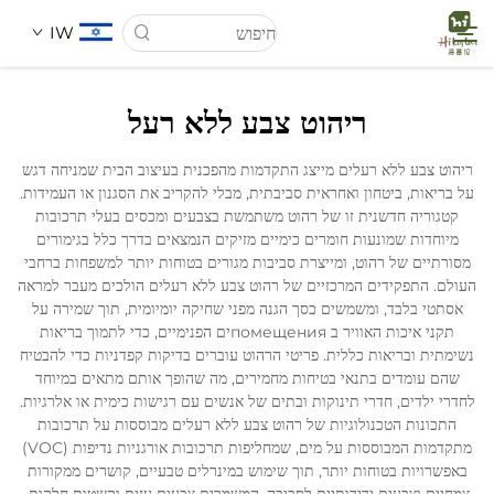
IW
ריהוט צבע ללא רעל
דף הבית
ריהוט צבע ללא רעלים מייצג התקדמות מהפכנית בעיצוב הבית שמניחה דגש
על בריאות, ביטחון ואחראית סביבתית, מבלי להקריב את הסגנון או העמידות.
עַל אָמַת
קטגוריה חדשנית זו של רהוט משתמשת בצבעים ומכסים בעלי תרכובות
מיוחדות שמונעות חומרים כימיים מזיקים הנמצאים בדרך כלל בגימורים
מסורתיים של רהוט, ומייצרת סביבות מגורים בטוחות יותר למשפחות ברחבי
מוצרים
העולם. התפקידים המרכזיים של רהוט צבע ללא רעלים הולכים מעבר למראה
אסתטי בלבד, ומשמשים כסך הגנה מפני שחיקה יומיומית, תוך שמירה על
תקני איכות האוויר ב помещенияים הפנימיים, כדי לתמוך בריאות
חֲדָשִים
נשימתית ובריאות כללית. פריטי הרהוט עוברים בדיקות קפדניות כדי להבטיח
שהם עומדים בתנאי בטיחות מחמירים, מה שהופך אותם מתאים במיוחד
לחדרי ילדים, חדרי תינוקות ובתים של אנשים עם רגישות כימית או אלרגיות.
מקרים
התכונות הטכנולוגיות של רהוט צבע ללא רעלים מבוססות על תרכובות
מתקדמות המבוססות על מים, שמחליפות תרכובות אורגניות נדיפות (VOC)
באפשרויות בטוחות יותר, תוך שימוש במינרלים טבעיים, קושרים ממקורות
הורדה