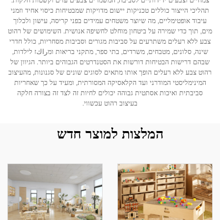
צמחיים וצבעים ידידותיים לסביבה, המשמרים צבעים עזים וקשטות חלקות.
תהליכי הייצור כוללים טכניקות יישום מדויקות שמבטיחות כיסוי אחיד וזמני
עיבוד אופטימליים, מה שיוצר משטחים עמידים בפני קריסה, עישון ולכלוך
לְהִתְחַבֵּר אֵלֵינוּ
מים, תוך כדי שמירה על ביטחון מוחלט לחשיפה אנושית. השימושים של רהוט
צבע ללא רעלים משתרעים על סביבות מגורים וסביבות מסחריות, כולל חדרי
שינה, סלונים, מטבחים, משרדים, בתי ספר, מתקני בריאות ומراكז לילדות,
בְּלוֹגִים
שבהם דרישות הבטיחות דורשות את הסטנדרטים הגבוהים ביותר. הגיוון של
רהוט צבע ללא רעלים הופך אותו מתאים לסוגים שונים של סגנונות, מהעיצוב
המינימליסטי המודרני ועד הקלאסיקה המסורתית, ומעיד על כך שאחריות
סביבתית ואיכות אסתטית גבוהה יכולים לחיות זה לצד זה בצורה חלקה
בעיצוב רהוט עכשווי.
המלצות למוצר חדש