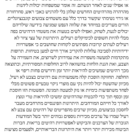
או אפילו שנים לאחר הגשתם. זה אומר שמשפחות יכולות ליהנות
מהרהרה מהרהיטים החדשים שלהן בלי להרגיש כאבי ראש, סחרחורת
או גירוי נשימתי שקשור בדרך כלל עם משטחים צבועים קונבנציונליים.
הורים מעריכים במיוחד את שלווה הנפש שמגיעה בידיעה שילדיהם
יכולים לגעת, לשחק, ואפילו לשים בטעות את משטחי הרהיטים בפה
מבלי להיות חשופים לכימיקלים רעילים. היתרונות של עצי ציור לא
רעילים לעתים קרובות מפתיעים לקוחות שחושבים כי אפשרויות
ידידותיות לסביבה עלולות להקריב אורך חיים למען בטיחות. תרופות
מתקדמות למעשה משפרות את עמידותן לשרוצים, את השמירה על
הצבע, ואת הגנת הלחות בהשוואה לרוב החלופות המסורתיות, וכתוצאה
מכך רהיטים שמשיכים להיראות יותר זמן ודורשים פחות ריפוי או
החלפה. תחזוקה הופכת קלה משמעותית עם רהיטים בצבע לא רעיל,
מכיוון שהשטח יכול להיות נקי עם מוצרי ניקוי טבעיים פשוטים מבלי
לפחד משתפיעות כימיות או נזק למעטה המגינה. הפשטות הזו חוסכת
זמן וכסף תוך כדי להבטיח שהרהיטים ימשיכו להיראות טרי ונוצץ
לאורך כל חייהם המורחבים. היתרונות הפיננסיים מתרחבים מעבר
לחסכון בביצועים, מכיוון שרבים מהפריטים של רהיטים עם צבע לא
רעיל שמרו על ערכים מכירות נוספים גבוהים יותר בשל המודעות
הגוברת של הצרכנים והביקוש לאפשרויות רהיטים בריאות. חברות
הביטוח מכירות יותר ויותר את היתרונות הבריאותיים, ולפעמים מציעות