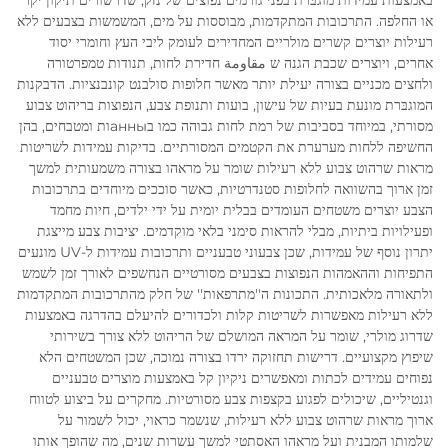
באמצעות עמידות מוגבּרת בפני גורמים נפוצים של נזק, שדרשורים תיקון יקר
או החלפה. התרכובות המתקדמות, מבוססות על מים, המשמשות בצבעים ללא
רעילות יוצרים קשרים מולריים המחדירים לעומק ליבי העץ וחומרי יסוד
אחרים, ויוצרים שכבת הגנה ש مقاومة חדירת לחות, תנודות טמפרטורה
ולחצים מכניים בצורה יעילת יותר מאשר חלופות סולבנט קונבנציות. הדבקנות
המוגבּרת מונעת בעיות של עישון, בועות ותנופת צבע, הנפוצות בריהוט צבוע
מסורתי, במיוחד בסביבות של רמת לחות גבוהה כמו בанныות ומטבחים, בהן
החשיפה ללחות מערערת את הקטמים המסורתיים. בדיקות עמידות לשריטות
מראות שרהוט צבוע ללא רעילות שומר על מראהו בצורה משמעותית למשך
זמן ארוך בהשוואה לחלופות סטנדרטיות, כאשר סוככים מיוחדים בתרכובות
הצבע יוצרים משטחים העומדים בבלית יומית על ידי ילדים, חיות מחמד
ופעילויות ביתיות, מבלי להראות סימני בלאי מוקדמים. יציבות צבע מייצגת
יתרון נוסף של עמידות, שכן צבעוני טבעניים ותרכובות עמידות ל-UV מונעים
התפיחות וההאמהות הנפוצות בצבעים מסורטיים הנחשפים לאורך זמן לשמש
ולתאורה מלאכותית. התכונות ה''מתרפאות'' של חלק מהתרכובות המתקדמות
ללא רעילות מאפשרות לשריטות קלות ולכדורים להיעלם בהדרגה באמצעות
שדרוג מולרי, שומר על המראה המושלם של הריהוט ללא צורך בשירותי
שיפוץ מקצועיים. דרישות תחזוקה ירדו בצורה נמוכה, שכן המשטחים הלא
נפוחים עמידים לכתות ומאפשרים ניקיון קל באמצעות מוצרים טבעניים
וגנטיליים, שיכולים לפגוע בקצפות צבע מסורטיות. מחקרים על ביצוע לטווח
ארוך מראות שרהוט צבוע ללא רעילות, שנשמר כראוי, יכול לשמור על
שלמותו המבנית ועל מראהו האסתטי למשך עשרות שנים, מה שהופך אותו