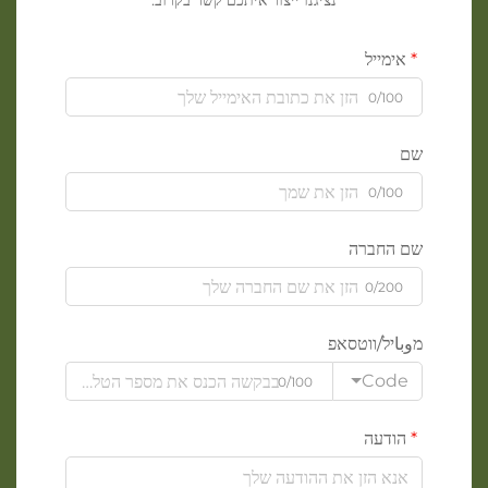
נציגנו ייצור איתכם קשר בקרוב.
אימייל
0/100
שם
0/100
שם החברה
0/200
מوباיל/ווטסאפ
Code
0/100
הודעה