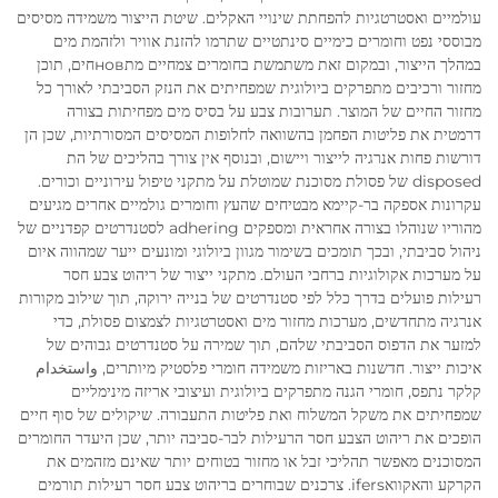
עולמיים ואסטרטגיות להפחתת שינויי האקלים. שיטת הייצור משמידה מסיסים
מבוססי נפט וחומרים כימיים סינתטיים שתרמו להזנת אוויר ולזהמת מים
במהלך הייצור, ובמקום זאת משתמשת בחומרים צמחיים מתновחים, תוכן
מחזור ורכיבים מתפרקים ביולוגית שמפחיתים את הנזק הסביבתי לאורך כל
מחזור החיים של המוצר. תערובות צבע על בסיס מים מפחיתות בצורה
דרמטית את פליטות הפחמן בהשוואה לחלופות המסיסים המסורתיות, שכן הן
דורשות פחות אנרגיה לייצור ויישום, ובנוסף אין צורך בהליכים של הת
disposed של פסולת מסוכנת שמוטלת על מתקני טיפול עירוניים וכורים.
עקרונות אספקה בר-קיימא מבטיחים שהעץ וחומרים גולמיים אחרים מגיעים
מהוריו שנוהלו בצורה אחראית ומספקים adhering לסטנדרטים קפדניים של
ניהול סביבתי, ובכך תומכים בשימור מגוון ביולוגי ומונעים ייער שמהווה איום
על מערכות אקולוגיות ברחבי העולם. מתקני ייצור של ריהוט צבע חסר
רעילות פועלים בדרך כלל לפי סטנדרטים של בנייה ירוקה, תוך שילוב מקורות
אנרגיה מתחדשים, מערכות מחזור מים ואסטרטגיות לצמצום פסולת, כדי
למזער את הדפוס הסביבתי שלהם, תוך שמירה על סטנדרטים גבוהים של
איכות ייצור. חדשנות באריזות משמידה חומרי פלסטיק מיותרים, واستخدام
קלקר נתפס, חומרי הגנה מתפרקים ביולוגית ועיצובי אריזה מינימליים
שמפחיתים את משקל המשלוח ואת פליטות התעבורה. שיקולים של סוף חיים
הופכים את ריהוט הצבע חסר הרעילות לבר-סביבה יותר, שכן היעדר החומרים
המסוכנים מאפשר תהליכי זבל או מחזור בטוחים יותר שאינם מזהמים את
הקרקע והאקוואifers. צרכנים שבוחרים בריהוט צבע חסר רעילות תורמים