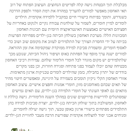
מבלבלת תוך הבטחת גישה קלה לפריטים הנחוצים. העיצוב הפתוח של רוב
תאי האחסון מאפשר למורים להעריך במהרה את רמת הסדר ולספק הדרכה
כשנדרש, ותומך בפיתוח כישורי חיים במקביל ללמידה אקדמית. הילדים
לומדים למיין חומרים, לשמור על שולחנות עבודה נקיים ולנקוט באחריות על
חפציהם האישיים באמצעות האינטראקציה היומית עם תכונות האחסון
המכוונות הללו. מערכת האחסון בשולחן הכיתה בגן-ילדים מפחיתה הפרעות
בכיתה על ידי החסרת הצורך של התלמידים לעזוב את מקומם שוב ושוב כדי
לאסוף חומרים, ומשמרת סביבת למידה ממוקדת שמקסימה את זמן ההוראה.
למורים ישנה ערך מוסף של הפחתת כאוס ושיפור ניהול הכיתה, שנובע מכך
שלתלמידים יש מקום מוגדר לכל חומרי הלימוד שלהם. עמידות רכיבי האחסון
מבטיחה שהם יוכלו לעמוד בפני פתיחה וסגירה חוזרות, וכן בפני מקרים
בודדים של יתרון בחבילה, בזמן שהילדים לומדים טכניקות ארגון מתאימות.
אזורי האחסון הקלי ניקיון תומכים בשמירה על היגיינה, ומאפשרים חיטוי מהיר
של תאים שבהם מאוחסנים מזון, חומרי אמנות וחפצים אישיים. עיצוב האחסון
מתאים גם לאופי העונתי של חומרי הלמידה בגן-ילדים, עם תאים גמישים
שמסתגלים לדרישות פרויקטים שונים במהלך השנה הלימודית. גישה כוללת זו
לאחסון, המשולבת בתוך שולחן הכיתה בגן-ילדים, יוצרת סביבות למידה בהן
התלמידים מפתחים כישורי ארגון באופן טבעי, תוך גישה יעילה לחומרים,
ומניחים אבני יסוד להצלחה אקדמית שפורשת הרבה מעבר לחוויית הגן-ילדים.