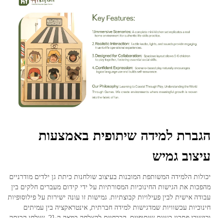
הגברת למידה שיתופית באמצעות
עיצוב גמיש
יכולות הלמידה המשותפת המובנות בעיצוב שולחנות כיתת גן ילדים מודרניים
מהפכות את הגישות החינוכיות המסורתיות על ידי קידום מעברים חלקים בין
עבודה אישית לבין פעילויות קבוצתיות. גמישות זו עונה ישירות על פילוסופיות
חינוכיות עכשוויות שמדגישות למידה חברתית, אינטראקציה בין עמיתים
וכישורי פתרון בעיות שיתופיים, הכרחיים להצלחה במאה ה-21. שולחן הכיתה