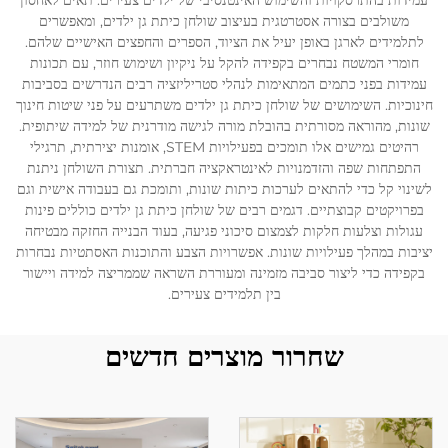
עמידות בהתרסקויות והשימוש האינטנסיבי של ילדים צעירים. תאים לאחסון
משולבים בצורה אסטרטגית בעיצוב שולחן כיתת גן ילדים, ומאפשרים
לתלמידים לארגן באופן יעיל את הציוד, הספרים והחפצים האישיים שלהם.
חומרי המשטח נבחרים בקפידה להקל על ניקיון ושימוש חוזר, עם תכונות
עמידות בפני כתמים המתאימות לנהלי סטריליזציה רבים הנדרשים בסביבות
חינוכיות. השימושים של שולחן כיתת גן ילדים משתרעים על פני שיטות חינוך
שונות, מהוראה מסורתית בהובלת מורה לגישה מודרנית של למידה שיתופית.
רהיטים גמישים אלו תומכים בפעילויות STEM, אומנות יצירתית, תרגילי
התפתחות שפה והזדמנויות לאינטראקציה חברתית. תצורת השולחן ניתנת
לשינוי קל כדי להתאים לערכות כיתות שונות, ותומכת גם בעבודה אישית וגם
בפרויקטים קבוצתיים. דגמים רבים של שולחן כיתת גן ילדים כוללים פינות
עגולות וצלעות חלקות לצמצום סיכוני פגיעה, בעוד הבנייה החזקה מבטיחה
יציבות במהלך פעילויות שונות. אפשרויות הצבע והתוכנות האסתטיות נבחרות
בקפידה כדי ליצור סביבה מזמינה ומעוררת השראה שממריצה למידה ויישור
בין תלמידים צעירים.
שחרור מוצרים חדשים