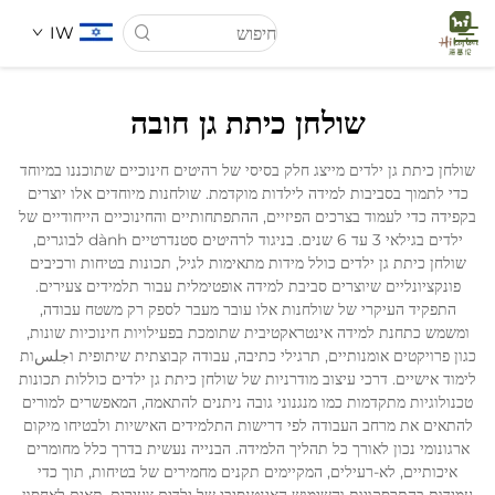
IW
שולחן כיתת גן חובה
דף הבית
שולחן כיתת גן ילדים מייצג חלק בסיסי של רהיטים חינוכיים שתוכננו במיוחד
כדי לתמוך בסביבות למידה לילדות מוקדמת. שולחנות מיוחדים אלו יוצרים
עַל אָמַת
בקפידה כדי לעמוד בצרכים הפיזיים, ההתפתחותיים והחינוכיים הייחודיים של
ילדים בגילאי 3 עד 6 שנים. בניגוד לרהיטים סטנדרטיים dành לבוגרים,
שולחן כיתת גן ילדים כולל מידות מתאימות לגיל, תכונות בטיחות ורכיבים
מוצרים
פונקציונליים שיוצרים סביבת למידה אופטימלית עבור תלמידים צעירים.
התפקיד העיקרי של שולחנות אלו עובר מעבר לספק רק משטח עבודה,
ומשמש כתחנת למידה אינטראקטיבית שתומכת בפעילויות חינוכיות שונות,
חֲדָשִים
כגון פרויקטים אומנותיים, תרגילי כתיבה, עבודה קבוצתית שיתופית וجلسות
לימוד אישיים. דרכי עיצוב מודרניות של שולחן כיתת גן ילדים כוללות תכונות
טכנולוגיות מתקדמות כמו מנגנוני גובה ניתנים להתאמה, המאפשרים למורים
מקרים
להתאים את מרחב העבודה לפי דרישות התלמידים האישיות ולבטיחו מיקום
ארגונומי נכון לאורך כל תהליך הלמידה. הבנייה נעשית בדרך כלל מחומרים
איכותיים, לא-רעילים, המקיימים תקנים מחמירים של בטיחות, תוך כדי
לְהִתְחַבֵּר אֵלֵינוּ