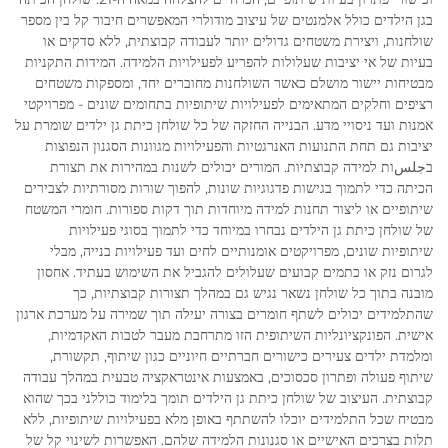
בגן הילדים כולל אלמנטים של עיצוב מודולרי המאפשרים חיבור קל בין מספר
שולחנות, ויצירת משטחים גדולים יותר לעבודה קבוצתית, ללא סדקים או
בעיות של אי יציבות שעלולות להפריע לפעילויות הלמידה. המידות התקניות
מבטיחות יישור מושלם כאשר השולחנות מחוברים יחד, ומספקות משטחים
רציפים וחלקים המתאימים לפעילויות שיתופיות בתחומים שונים - מפרויקטי
אמנות ועד ניסויי מדע. הבנייה החזקה של כל שולחן כיתת גן ילדים שומרת על
יציבות גם תחת התנועות האנרגטיות והפעילויות מגוונות הסגנון הנפוצות
בجلسות למידה קבוצתיות. המורים יכולים לשנות במהירות את תצורת
הכיתה כדי לתמוך בגישות פדגוגיות שונות, להפוך שורות מסורתיות לצבירים
שיתופיים או ליצור תחנות למידה מיוחדות תוך דקות ספורות. חומרי המשטח
של שולחן כיתת גן הילדים נבחרו במיוחד כדי לתמוך בסוגי פעילויות
שיתופיות שונים, מפרויקטים אומנותיים לחים ועד פעילויות בנייה, מבלי
לגרום נזק או כתמים קבועים שעלולים להגביל את השימוש בעתיד. אחסון
מובנה בתוך כל שולחן נשאר נגיש גם במהלך תצורות קבוצתיות, כך
שהתלמידים יכולים לשתף חומרים בצורה יעילה תוך שמירה על מערכת ארגון
אישית. הפונקציונליות השיתופית הזו מתרחבת מעבר לטבות האקדמיות,
ומלמדת ילדים צעירים כישורים חברתיים חיוניים כגון שיתוף, תקשורת,
שיתוף פעולה ופתרון סכסוכים, באמצעות אינטראקציה טבעית במהלך עבודה
קבוצתית. העיצוב של שולחן כיתת גן הילדים תומך בלימוד כוללני בכך שהוא
מבטיח שכל התלמידים יוכלו להשתתף באופן מלא בפעילויות שיתופיות, ללא
תלות בצרכים האישיים או סגנונות הלמידה שלהם. האפשרות לשינוי קל של