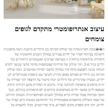
עיצוב אנתרופומטרי מתקדם לגופים
צומחים
ה��טובה הארגונומית של שולחן הכיתה בגן הילדיים מייצגת גישה מהפכנית
לתמיכה בפיתוח הפיזי של ילדים צעירים במהלך השנים החשובות של
הלמידה. פילוסופיה מיוחדת זו מעדיפה הצרכים האנטומיים הייחודיים של
ילדים בגיל 3-6, תוך שילוב של מדידות שמבוססות מחקר מדעי שנועד לקדם
תנוחה נכונה ולצמצם מתח פיזי במהלך מושבי למידה ממושכים. גובה שולחן
הכיתה בגן הילדיים מאולם באופן מדויק לשיער עם כיסאות סטנדרטיים לגן
ילדים, מבטיח שהרגליים של הילדים יונחו מישור על הרצפה תוך שמירה על
זווית מרפקים מתאימה לכתיבה וציור. מיקום זה המדויק מונע רכידות ודוחק
שנמצא לרוב כאשר ילדים משתמשים ברהיטים לא מתאימים בגודלם, ובכך
תומך בפיתוח עמוד שדרה בריא במהלך השנים הפורמציוניות. העומק והרוחב
של שטח השולחן מותאמים אופטימלית כדי להתחשב במגמת זרוע קצרה של
ילדים, תוך מתן מספיק מקום לספרים, ציוד ופרויקטים, מבלי להעמיס על