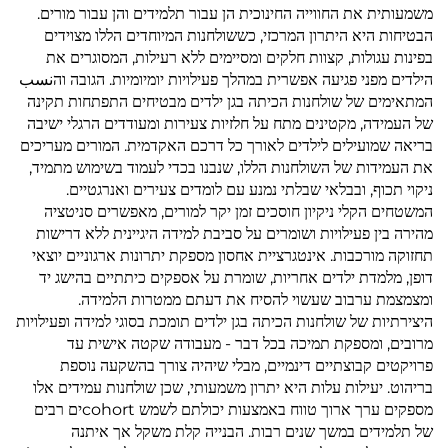
משמעותית את החווייה החינוכית הן עבור תלמידים והן עבור מורים.
הבטיחות היא היתרון המרכזי, כששולחנות המיוחדים הללו מצוידים
בפינות עגולות, קצוות חלקים ומסיימים ללא רעילות, המסוגרים את
הילדים מפני פגיעה אפשרית במהלך פעילויות יומיומיות. הגובה והنسب
המתאימים של שולחנות הכיתה בגן ילדים מבטיחים התפתחות תקינה
של העמידה, מקטינים מתח על חלזיות צעירות ומעודדים הרגלי ישיבה
בריאה שמועילים לילדים לאורך כל דרכם האקדמית. המורים מעריכים
את העמידות של השולחנות הללו, שנבנו בכדי לעמוד בשימוש מתמיד,
ניקוי תכוף, ובבלאי שבלתי נמנע עם לומדים צעירים ואנרגטיים.
המשטחים הקלי ניקיון חוסכים זמן יקר למורים, מאפשרים סניטציה
מהירה בין פעילויות ושומרים על סביבת למידה היגיינית ללא דרישות
תחזוקה מורכבות. אינטגרציית אחסון מספקת יתרונות ארגוניים יוצאי
דופן, מלמדת ילדים אחריות, שומרת על אספקים כיתתיים בהישג יד
ומצמצמת ערבוב שעשוי להסיח את דעתם ממטרות הלמידה.
היצירתיות של שולחנות הכיתה בגן ילדים תומכת בסוגי למידה ופעילויות
מרובים, ומספקת תמיכה בכל דבר - מעבודה שקטה אישית עד
פרויקטים קבוצתיים דינמיים, מבלי שיהיה צורך בהשקעה נוספת
בריהוט. יעילות עלות היא יתרון משמעותי, שכן שולחנות עמידים אלו
מספקים ערך ארוך טווח באמצעות יכולתם לשמש cohortים רבים
של תלמידים במשך שנים רבות. הבנייה קלת משקל אך איתנה