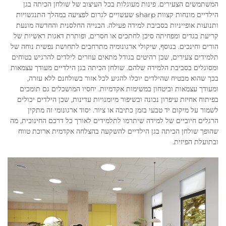
המשתמשים הצעירים. פינות מעוגלות בכל העיצוב של שולחן הכיתה בגן
הילדיים מונחות קצוות sharp שעשויים לגרום לפציעה במהלך התנגשויות
ותנועות אופייניות בסביבת למידה פעילה. הבנייה החלסנית והחדשה מונעת
קריעת בגדים ומפחיתה סיכן לחתכים או חסרים, ופותרת דאגות ראשיות של
הורים וחינכים. בנוסף, שיקולי ארגונומיה מתרחבים לתחושת נפשית נוחה של
תלמידים צעירים, שכן רהיטים בגודל מתאים עוזרים לילדים להרגיש בטוחים
ומסוגלים בסביבת הלמידה שלהם. שולחן הכיתה בגן הילדיים מעודך עצמאות
בכך שהוא מבטיח שהילדים יוכלו להגיע לכל אזור בשולחנם ללא עזרה,
ומעודך עצמאות וביטחון במשימות אקדמיות. יחסיו המושכלים גם תומכים
בפיתוח אחיזת עיפרון נכונה ובשיפור מיומנויות עדינות, שכן הילדים יכולים
לשמור על מיקום יד טבעי בזמן כתיבה או ציור. יסוד ארגונומי זה מתקין
הרגלים חיוביים של למידה שיתרמו לתלמידים לאורך כל דרכם החינוכית, מה
שהופך שולחן הכיתה בגן הילדיים להשקעה בהצלחה אקדמית ארוכת טווח
ובתועלת הפיזית.