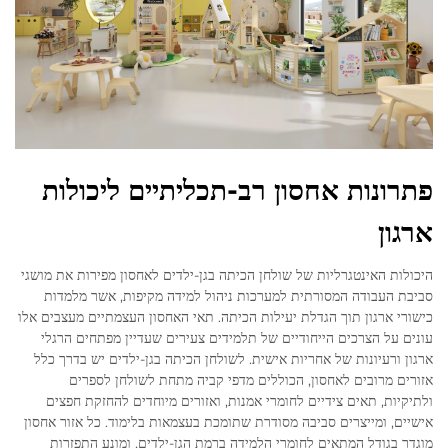
פתרונות אחסון רב-תכליתיים ליכולות
ארגון
היכולות האינטגרליות של שולחן הכיתה בגן-ילדים לאחסון מפירות את מושגי
סביבת העבודה המסורתית למערכות ניהול למידה מקיפות, אשר מלמדות
כישורי ארגון תוך הגדלת יעילות הכיתה. תאי האחסון העצמתיים מעצבים אלו
עונים על הצרכים הייחודיים של תלמידים צעירים שעדיין מפתחים הרגלי
ארגון ורעיונות של אחריות אישית. לשולחן הכיתה בגן-ילדים יש בדרך כלל
אזורים מרובים לאחסון, הכוללים מדפי קביה מתחת לשולחן לספרים
ולתיקיות, תאים צידיים לחומרי אמנות, ואזורים מיוחדים להחזקת חפצים
אישיים, ומייצרים סביבה מסודרת שתומכת בעצמאות בלימוד. כל אזור אחסון
מוגדר בגודל המתאים לחומרי הלמידה ברמת הגן-ילדים, ומונע התפזרות