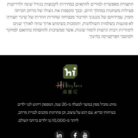
התצורה מאפשרת למורים להתאים במהירות לקבוצות בגודל שונה ולדרישות
פעילות משתנות במהלך היום, ובכך מקסמת את ניצולו של מרחב הכיתה
הזמין. עמידותם של מנגנוני החיבור מבטיחה שחזרות חוזרות של שינוי תצורה
לא פוגעות בשלמות השולחנות, ותומכות בשימוש ארוך טווח לאורך שנים
לימודיות רבות וגישות לימוד שונות, אשר ממשיכות להתפתח בהתאם למחקר
ולמיטבי הפרקטיקה בחינוך.
מותג מוביל מסין במשך למעלה מ-20 שנה, המספק ריהוט לגני ילדים
בטיחותי ובריא, עם דגש על עיצוב, וכן פתרונות מוכנים לבניית מרחב,
ליותר מ-10,000 גני ילדים ברחבי העולם.