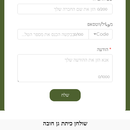
0/200
מوباיל/ווטסאפ
Code
0/100
הודעה
0/1000
שלח
שולחן כיתת גן חובה