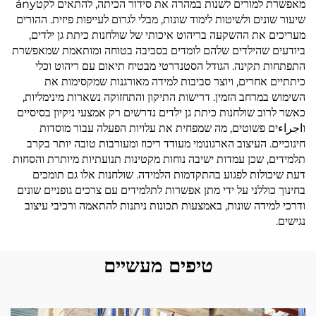
מאפשרת למורים לשנות במהרה את סידור הכיתה, להתאים לקטány
שיעור שונים ולשיטות לימוד שונות, מבלי לגרום לעייפות פיזית. ההורים
מעריכים את ההשקעה בריהוט איכותי של שולחנות כיתת גן ילדים,
ביודעים שהילדים שלהם לומדים בסביבה בטוחה ומותאמת שמאפשרת
התפתחות תקינה. הגודל הסטנדרטי מבטיח תיאום עם ריהוט וכלי
כיתתיים אחרים, ויוצר סביבות למידה מאורגנות שמקסימות את
השימוש במרחב הזמין. דרישות התיקון והתחזוקה נשארות מינימליות,
כאשר לרוב שולחנות כיתת גן ילדים נדרשים רק אמצעי ניקיון בסיסיים
וاجراءים פשוטים, מה שמפחית את עלויות הפעלה עבור מוסדות
חינוכיים. העיצוב הארגונומי מעודד ריכוז ומעורבות טובה יותר בקרב
תלמידים, שכן עמדות ישיבה נוחות מקטינות תנועתיות מיותרת והסחות
דעת שיכולות לפגוע בהתקדמות הלמידה. שולחנות אלו גם תומכים
בחינוך כוללני על ידי מתן אפשרות לתלמידים עם צרכים גופניים שונים
ודרכי למידה שונות, באמצעות תכונות ניתנות להתאמה ורכיבי עיצוב
נגישים.
טיפים מעשיים