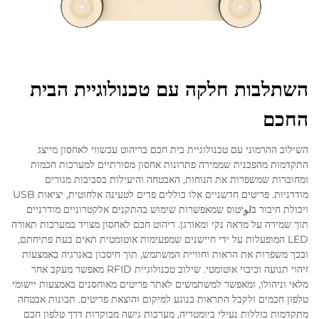
השתלבות חלקה עם טכנולוגיית הבית
החכם
השילוב ההרמוני עם טכנולוגיית בית חכם בריהוט עכשווי לאחסון מייצג
התקדמות מהפכנית שממירה פתרונות אחסון מסורתיים למערכות חכמות
ומחוברות שמשפרות את הנוחות, האבטחה והיעילות בסביבות מגורים
מודרניות. פריטים חדשניים אלו כוללים פדים לטעינה אלחוטית, יציאות USB
ויכולת חיבור בلوיטוס שמאפשרות שימוש בהתקנים אלקטרוניים מודרניים
תוך שמירה על מראה נקי ומאורגן. ריהוט חכם לאחסון מצויד במערכות תאורה
LED המופעלות על ידי חיישנים שמפעימות אוטומטית תאים בעת פתיחתם,
ובכך משפרות את הראות וחוויית המשתמש, תוך חיסכון באנרגיה באמצעות
זיהוי תנועה וכיבוי אוטומטי. שילוב טכנולוגיית RFID מאפשר מעקב אחר
מלאי וניהולו, ומאפשר למשתמשים לאתר פריטים מאוחסנים באמצעות יישומי
טלפון חכמים ולקבל התראות בנוגע למיקום והוצאת פריטים. תכונות אבטחה
מתקדמות כוללות נעילי ביומטריה, מערכות גישה מבוקרות דרך טלפון חכם