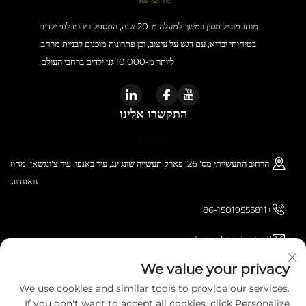
מותג מוביל מסין במשך למעלה מ-20 שנה, המספק ריהוט לגני ילדים
בטיחותי ובריא, עם דגש על עיצוב, וכן פתרונות מוכנים לבניית מרחב,
ליותר מ-10,000 גני ילדים ברחבי העולם.
התקשרו אלינו
הרחוב התעשייתי מס' 26, פארק תעשייה שונג'ינג, עיר באנפו, עיר צ'ונגשאן, מחוז
גואנגדונג
+86-15019555811
[email protected]
We value your privacy
We use cookies and similar tools to provide our services.
כל הזכויות שמורות © 2026 Zhongshan Haijilun Cultural And Educational
If you don't want to accept all cookies, click Personalize