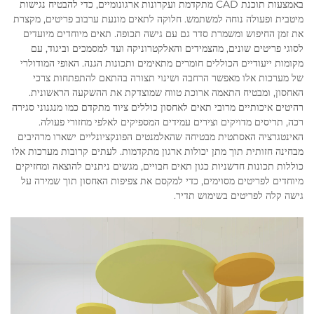
באמצעות תוכנת CAD מתקדמת ועקרונות ארגונומיים, כדי להבטיח נגישות
מיטבית ופעולה נוחה למשתמש. חלוקה לתאים מונעת ערבוב פריטים, מקצרת
את זמן החיפוש ומשמרת סדר גם עם גישה תכופה. תאים מיוחדים מיועדים
לסוגי פריטים שונים, מהצמידים והאלקטרוניקה ועד למסמכים וביגוד, עם
מקומות ייעודיים הכוללים חומרים מתאימים ותכונות הגנה. האופי המודולרי
של מערכות אלו מאפשר הרחבה ושינוי תצורה בהתאם להתפתחות צרכי
האחסון, ומבטיח התאמה ארוכת טווח שמוצדקת את ההשקעה הראשונית.
רהיטים איכותיים מרובי תאים לאחסון כוללים ציוד מתקדם כמו מנגנוני סגירה
רכה, תריסים מדויקים וצירים עמידים המספיקים לאלפי מחזורי פעולה.
האינטגרציה האסתטית מבטיחה שהאלמנטים הפונקציונליים ישארו מרהיבים
מבחינה חזותית תוך מתן יכולות ארגון מתקדמות. לעתים קרובות מערכות אלו
כוללות תכונות חדשניות כגון תאים חבויים, מגשים ניתנים להוצאה ומחזיקים
מיוחדים לפריטים מסוימים, כדי למקסם את צפיפות האחסון תוך שמירה על
גישה קלה לפריטים בשימוש תדיר.