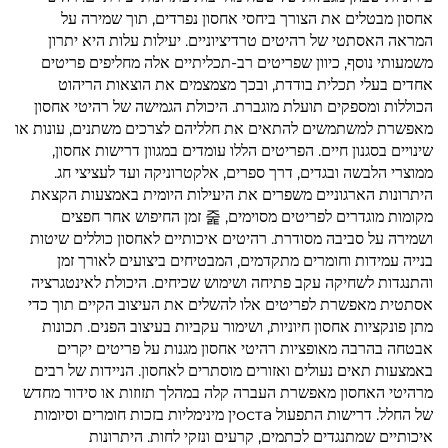
אחסון מבטלים את הצורך ביחסי אחסון נפרדים, תוך שמירה על
המראה האסתטי של רהיטים טרדיציוניים. יעילות עלות היא יתרון
משמעותי נוסף, כיוון שפריטים רב-תכליתיים אלה מחליפים פריטים
אחדים בעלי תכלית בודדת, ובכך מצמצמים את הוצאות הריהוט
הכוללות ומספקים תועלת מוגברת. היכולת הגמישה של רהיטי אחסון
מאפשרת למשתמשים להתאים את חלליהם לצרכים משתנים, עונות או
שינויים בסגנון חיים. הפריטים הללו עומדים במגוון דרישות אחסון,
ממוצרי הלבשה ובגדים, דרך ספרים, אלקטרוניקה ועד לעציצי חג.
היתרונות הארגוניים משפרים את היעילות היומית באמצעות הקצאת
מקומות מוגדרים לפריטים מסוימים, 줉 זמן החיפוש אחר חפצים
ושמירה על סביבה מסודרת. רהיטים איכותיים לאחסון כוללים שיטות
בנייה עמידות וחומרים מתקדמים, המבטיחים ביצועים לאורך זמן
והתנגדות לשחיקה עקב פתיחה ושימוש שכיחים. היכולת לאינטגרציה
אסתטית מאפשרת לפריטים אלו להשלים את העיצוב הקיים תוך כדי
מתן פונקציות אחסון חיוניות, ושימור עקביות בעיצוב הפנים. תכונות
אבטחה בהרבה מאופציות רהיטי אחסון מגנות על פריטים יקרים
באמצעות תאים נעולים ואזורים מוסתרים לאחסון. הניידות של רבים
מרהיטי האחסון מאפשרת העברה קלה במהלך תזוזות או סידור מחדש
של החלל. דרישות התפעול остаין מינימליות בזכות חומרים וסיומות
איכותיים שמתנגדים לכתמים, קרעים ונזקי לחות. היתרונות