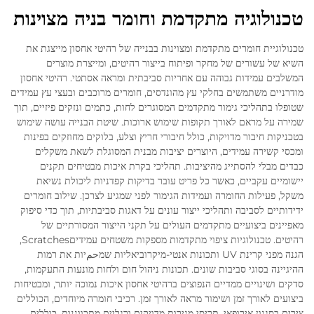
טכנולוגיה מתקדמת וחומר בניה מצוינות
טכנולוגיית חומרים מתקדמת ומצוינות בבנייה של רהיטי אחסון מייצגת את
השיא של עשורים של מחקר ופיתוח בייצור רהיטים, ומייצרת מוצרים
המשלבים עמידות גבוהה עם אחריות סביבתית ומראה אסתטי. רהיטי אחסון
מודרניים משתמשים בחלקי עץ מהונדסים, חומרים מרוכבים ובעצי עץ עמידים
שטופלו בתהליכי גימור מתקדמים המסוגרים לחות, כתמים ונזקים פיזיים, תוך
שמירה על מראם לאורך תקופות שימוש ארוכות. שיטת הבנייה עושה שימוש
בטכניקות חיבור מדויקות, כולל חיבורי חריץ וצלע, בלוקים מחוזקים בפינות
ומכסי קשירה עמידים, היוצרים יציבות מבנית המסוגלת לשאת משקלים
כבדים מבלי להסתייג מהיציבות. תהליכי בקרת איכות מבטיחים תקנים
יישומיים עקביים, כאשר כל פריט עובר בדיקות קפדניות ליכולת נשיאת
משקל, פעילות החומרה ועמידות הגימור לפני שמגיע לצרכן. שילוב חומרים
ידידותיים לסביבה ותהליכי ייצור עונים על דאגות סביבתיות, תוך כדי סיפוק
מאפיינים ביצועיים מתקדמים העולים על תקני הייצור המסורתיים של
רהיטים. טכנולוגיות ציפוי מתקדמות מספקות משטחים עמידיםScratches,
הגנה מפני קרינת UV ותכונות אנטי-מיקרוביאליות שמحمיות את רמות
ההיגיינה בסוגי סביבות שונים. תכונות ניהול חום ולחות מונעות התעקמות,
סדקים ושינויים ממדיים הנפוצים ברהיטי אחסון איכות נמוכה יותר, ומבטיחות
ביצועים לאורך זמן ושימור מראה לאורך זמן. רכיבי חומרה מיוחדים, הכוללים
צירים בסגנון אירופאי, תריסי מגירות מדויקים ורגליים מתכווננות, כוללים