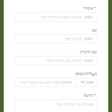
אימייל
0/100
שם
0/100
שם החברה
0/200
מوباיל/ווטסאפ
Code
0/100
הודעה