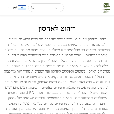
IW
ריהוט לאחסון
דף הבית
ריהוט לאחסון מהווה קטגוריה חיונית של פתרונות לבית ולמשרד, שנועדו
למקסם את יעילות השימוש במרחב תוך שמירה על ערך אסתטי ויעילות
עַל אָמַת
תפקודית. פריטים רב-תכליתיים אלו משלבים עיצוב ריהוט מסורתי עם יכולות
אחסון חדשניות, ויוצרים פתרונות רב-תכליתיים המטפלים באתגרי החיים
המודרניים. הפונקציה העיקרית של ריהוט לאחסון כוללת ארגון, הגנה והגעה
מוצרים
קלה לחפצים אישיים, מסמכים, בגדים וחפצים ביתיים. הפריטים משתרעים
ממרבדים לאחסון פשוטים וספסלים לאחסון ועד למערכות מודולריות מורכבות
הכוללות מספר תאים, מגירות ומתקנים ארגוניים מיוחדים. התקדמות
חֲדָשִים
טכנולוגית שיפרה באופן משמעותי את ריהוט האחסון, ובכלל זה מנגנוני סגירה
רכה, מערכות מדפים מתכווננות וחומרים مقاומים לרטיבות. רבים מהפריטים
המודרניים לריהוט לאחסון מצוידים במערכות תאורה LED, תחנות טעינה
מקרים
משולבות ופתרונות ארגון חכמים המותאמים לצרכים משתנים של אחסון.
הבנייה מתבצעת בדרך כלל מחומרים עמידים כגון עץ הנדסי, עץ מוצק,
מסגרות מתכת וחלקי חילוף באיכות גבוהה, שתוכננו לשימוש תכוף ואמינות
הורדה