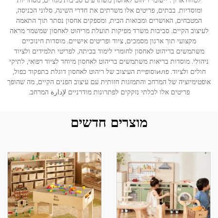
לטווח ארוך. יישומי ריהוט לאחסון משתרעים סביבות מגורים, מסחריות
ומוסדיות. בבתים, פריטים אלו משרתים את חדרי השינה, סלוני הכניסה,
המטבחים, האושרים ומבואות הבית, ומספקים אחסון נסתר תוך התאמה
לְהִתְחַבֵּר אֵלֵינוּ
לעיצוב הקיים. סביבות משרד מפיקות תועלת מריהוט לאחסון שמשמר מראה
מקצועי תוך ארגון מסמכים, ציוד ופריטים אישיים. מוסדות חינוכיים
משתמשים בריהוט לאחסון לחומרי לימוד בכיתה, לפריטי תלמידים ולציוד
בְּלוֹגִים
ניהולי. מוסדות בריאות משתמשים בריהוט לאחסון מיוחד לציוד רפואי, לתיקי
חולים ולציוד. פилוסופיית העיצוב של ריהוט לאחסון דוגלת בתפקוד כפול,
אופטימיזציה של המרחב והתמזגות חזותית עם עיצוב הפנים הקיים, מה שהופך
פריטים אלו לבלתי נזקקים לפתרונות מודרניים لإدارة המרחב.
מוצרים חדשים