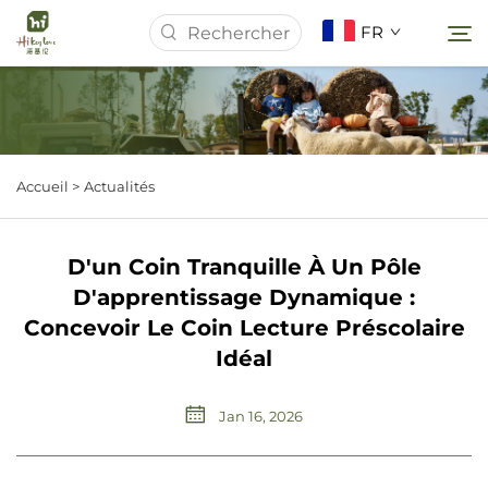
FR
Page d’accueil
Accueil >
Actualités
À Propos De Nous
D'un Coin Tranquille À Un Pôle
Produits
D'apprentissage Dynamique :
Concevoir Le Coin Lecture Préscolaire
Actualités
Idéal
Études de Cas
Jan 16, 2026
Télécharger