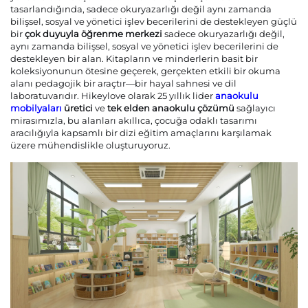
tasarlandığında, sadece okuryazarlığı değil aynı zamanda
bilişsel, sosyal ve yönetici işlev becerilerini de destekleyen güçlü
Bize Ulaşın
bir
çok duyuyla öğrenme merkezi
sadece okuryazarlığı değil,
aynı zamanda bilişsel, sosyal ve yönetici işlev becerilerini de
destekleyen bir alan. Kitapların ve minderlerin basit bir
koleksiyonunun ötesine geçerek, gerçekten etkili bir okuma
Bloglar
alanı pedagojik bir araçtır—bir hayal sahnesi ve dil
laboratuvarıdır. Hikeylove olarak 25 yıllık lider
anaokulu
mobilyaları
üretici
ve
tek elden anaokulu çözümü
sağlayıcı
mirasımızla, bu alanları akıllıca, çocuğa odaklı tasarımı
aracılığıyla kapsamlı bir dizi eğitim amaçlarını karşılamak
üzere mühendislikle oluşturuyoruz.