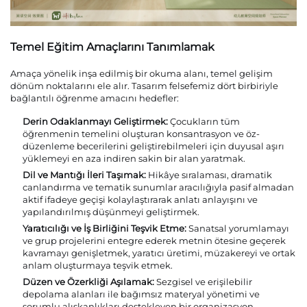
Temel Eğitim Amaçlarını Tanımlamak
Amaça yönelik inşa edilmiş bir okuma alanı, temel gelişim
dönüm noktalarını ele alır. Tasarım felsefemiz dört birbiriyle
bağlantılı öğrenme amacını hedefler:
Derin Odaklanmayı Geliştirmek:
Çocukların tüm
öğrenmenin temelini oluşturan konsantrasyon ve öz-
düzenleme becerilerini geliştirebilmeleri için duyusal aşırı
yüklemeyi en aza indiren sakin bir alan yaratmak.
Dil ve Mantığı İleri Taşımak:
Hikâye sıralaması, dramatik
canlandırma ve tematik sunumlar aracılığıyla pasif almadan
aktif ifadeye geçişi kolaylaştırarak anlatı anlayışını ve
yapılandırılmış düşünmeyi geliştirmek.
Yaratıcılığı ve İş Birliğini Teşvik Etme:
Sanatsal yorumlamayı
ve grup projelerini entegre ederek metnin ötesine geçerek
kavramayı genişletmek, yaratıcı üretimi, müzakereyi ve ortak
anlam oluşturmaya teşvik etmek.
Düzen ve Özerkliği Aşılamak:
Sezgisel ve erişilebilir
depolama alanları ile bağımsız materyal yönetimi ve
sorumlu alışkanlıkları destekleyen bir organizasyon