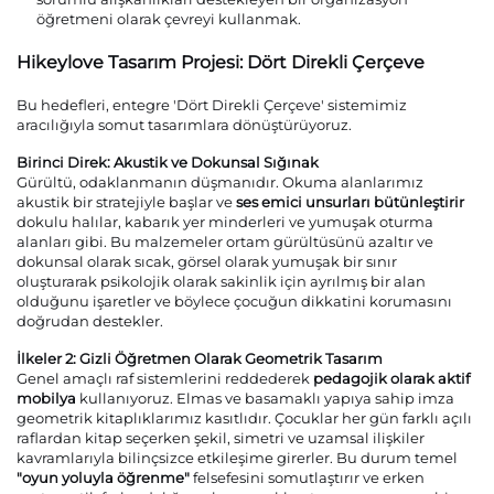
öğretmeni olarak çevreyi kullanmak.
Hikeylove Tasarım Projesi: Dört Direkli Çerçeve
Bu hedefleri, entegre 'Dört Direkli Çerçeve' sistemimiz
aracılığıyla somut tasarımlara dönüştürüyoruz.
Birinci Direk: Akustik ve Dokunsal Sığınak
Gürültü, odaklanmanın düşmanıdır. Okuma alanlarımız
akustik bir stratejiyle başlar ve
ses emici unsurları bütünleştirir
dokulu halılar, kabarık yer minderleri ve yumuşak oturma
alanları gibi. Bu malzemeler ortam gürültüsünü azaltır ve
dokunsal olarak sıcak, görsel olarak yumuşak bir sınır
oluşturarak psikolojik olarak sakinlik için ayrılmış bir alan
olduğunu işaretler ve böylece çocuğun dikkatini korumasını
doğrudan destekler.
İlkeler 2: Gizli Öğretmen Olarak Geometrik Tasarım
Genel amaçlı raf sistemlerini reddederek
pedagojik olarak aktif
mobilya
kullanıyoruz. Elmas ve basamaklı yapıya sahip imza
geometrik kitaplıklarımız kasıtlıdır. Çocuklar her gün farklı açılı
raflardan kitap seçerken şekil, simetri ve uzamsal ilişkiler
kavramlarıyla bilinçsizce etkileşime girerler. Bu durum temel
"oyun yoluyla öğrenme"
felsefesini somutlaştırır ve erken