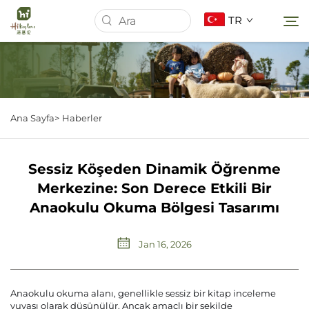
TR
Ana Sayfa
Ana Sayfa>
Haberler
Hakkımızda
Sessiz Köşeden Dinamik Öğrenme
Ürünler
Merkezine: Son Derece Etkili Bir
Anaokulu Okuma Bölgesi Tasarımı
Haberler
Jan 16, 2026
Davalar
Anaokulu okuma alanı, genellikle sessiz bir kitap inceleme
İndir
yuvası olarak düşünülür. Ancak amaçlı bir şekilde