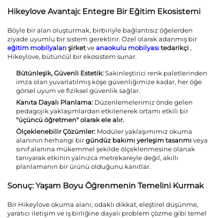
Hikeylove Avantajı: Entegre Bir Eğitim Ekosistemi
Böyle bir alan oluşturmak, birbiriyle bağlantısız öğelerden
ziyade uyumlu bir sistem gerektirir. Özel olarak adanmış bir
eğitim mobilyaları
şirket
ve
anaokulu mobilyası
tedarikçi
,
Hikeylove, bütüncül bir ekosistem sunar.
Bütünleşik, Güvenli Estetik:
Sakinleştirici renk paletlerinden
imza olan yuvarlatılmış köşe güvenliğimize kadar, her öğe
görsel uyum ve fiziksel güvenlik sağlar.
Kanıta Dayalı Planlama:
Düzenlemelerimiz önde gelen
pedagojik yaklaşımlardan etkilenerek ortamı etkili bir
"üçüncü öğretmen" olarak ele alır.
Ölçeklenebilir Çözümler:
Modüler yaklaşımımız okuma
alanının herhangi bir
gündüz bakımı yerleşim tasarımı
veya
sınıf alanına mükemmel şekilde ölçeklenmesine olanak
tanıyarak etkinin yalnızca metrekareyle değil, akıllı
planlamanın bir ürünü olduğunu kanıtlar.
Sonuç: Yaşam Boyu Öğrenmenin Temelini Kurmak
Bir Hikeylove okuma alanı; odaklı dikkat, eleştirel düşünme,
yaratıcı iletişim ve iş birliğine dayalı problem çözme gibi temel