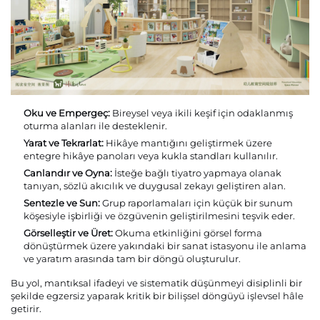
Oku ve Empergeç:
Bireysel veya ikili keşif için odaklanmış
oturma alanları ile desteklenir.
Yarat ve Tekrarlat:
Hikâye mantığını geliştirmek üzere
entegre hikâye panoları veya kukla standları kullanılır.
Canlandır ve Oyna:
İsteğe bağlı tiyatro yapmaya olanak
tanıyan, sözlü akıcılık ve duygusal zekayı geliştiren alan.
Sentezle ve Sun:
Grup raporlamaları için küçük bir sunum
köşesiyle işbirliği ve özgüvenin geliştirilmesini teşvik eder.
Görselleştir ve Üret:
Okuma etkinliğini görsel forma
dönüştürmek üzere yakındaki bir sanat istasyonu ile anlama
ve yaratım arasında tam bir döngü oluşturulur.
Bu yol, mantıksal ifadeyi ve sistematik düşünmeyi disiplinli bir
şekilde egzersiz yaparak kritik bir bilişsel döngüyü işlevsel hâle
getirir.