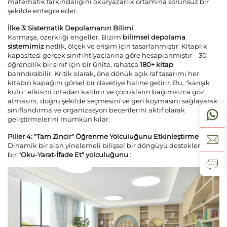
matematik farkındalığını okuryazarlık ortamına sorunsuz bir
şekilde entegre eder.
İlke 3: Sistematik Depolamanın Bilimi
Karmaşa, özerkliği engeller. Bizim
bilimsel depolama
sistemimiz
netlik, ölçek ve erişim için tasarlanmıştır. Kitaplık
kapasitesi gerçek sınıf ihtiyaçlarına göre hesaplanmıştır—30
öğrencilik bir sınıf için bir ünite, rahatça
180+ kitap
barındırabilir. Kritik olarak, öne dönük açık raf tasarımı her
kitabın kapağını görsel bir davetiye haline getirir. Bu, "karışık
kutu" etkisini ortadan kaldırır ve çocukların bağımsızca göz
atmasını, doğru şekilde seçmesini ve geri koymasını sağlayarak
sınıflandırma ve organizasyon becerilerini aktif olarak
geliştirmelerini mümkün kılar.
Pilier 4: "Tam Zincir" Öğrenme Yolculuğunu Etkinleştirme
Dinamik bir alan yinelemeli bilişsel bir döngüyü destekler. Tam
bir
"Oku-Yarat-İfade Et" yolculuğunu
: