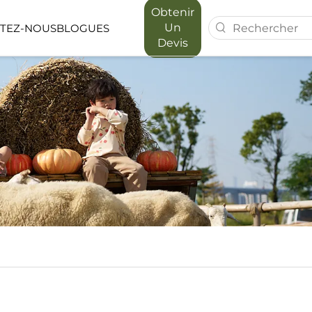
Obtenir
Un
TEZ-NOUS
BLOGUES
Devis
 FOREST
SÉRIE MAPORA
RIEUR