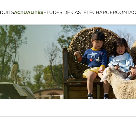
DUITS
ACTUALITÉS
ÉTUDES DE CAS
TÉLÉCHARGER
CONTAC
NEL
SÉRIE LINEA
SÉRIE LUMIN
NTS
ESPACE PUBLIC
ESPACE EXTÉ