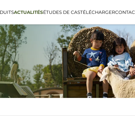
DUITS
ACTUALITÉS
ÉTUDES DE CAS
TÉLÉCHARGER
CONTAC
NEL
SÉRIE LINEA
SÉRIE LUMIN
NTS
ESPACE PUBLIC
ESPACE EXTÉ