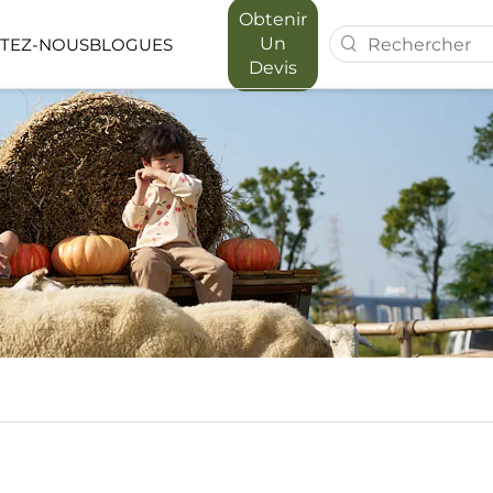
Obtenir
Un
TEZ-NOUS
BLOGUES
Devis
 FOREST
SÉRIE MAPORA
RIEUR