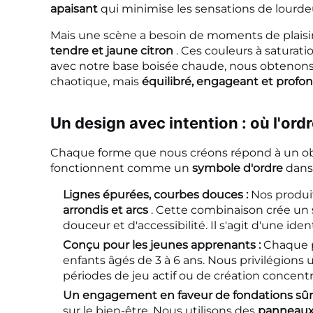
apaisant
qui minimise les sensations de lourde
Mais une scène a besoin de moments de plais
tendre et jaune citron
. Ces couleurs à saturat
avec notre base boisée chaude, nous obtenon
chaotique, mais
équilibré, engageant et profon
Un design avec intention : où l'ordr
Chaque forme que nous créons répond à un obj
fonctionnent comme un
symbole d'ordre
dans 
Lignes épurées, courbes douces :
Nos produi
arrondis et arcs
. Cette combinaison crée un 
douceur et d'accessibilité. Il s'agit d'une iden
Conçu pour les jeunes apprenants :
Chaque p
enfants âgés de 3 à 6 ans. Nous privilégions 
périodes de jeu actif ou de création concent
Un engagement en faveur de fondations sûr
sur le bien-être. Nous utilisons des
panneaux