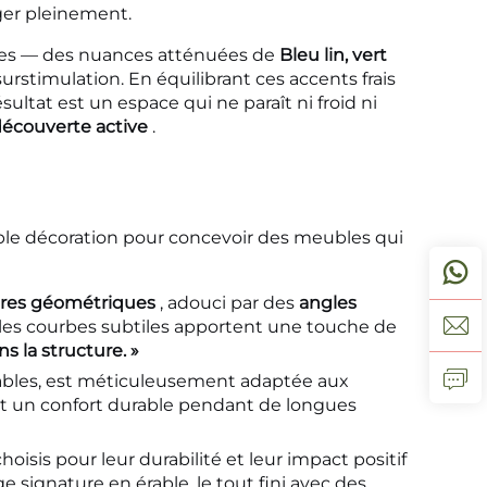
ger pleinement.
ues — des nuances atténuées de
Bleu lin, vert
rstimulation. En équilibrant ces accents frais
ésultat est un espace qui ne paraît ni froid ni
 découverte active
.
ple décoration pour concevoir des meubles qui
tures géométriques
, adouci par des
angles
e les courbes subtiles apportent une touche de
ns la structure. »
tables, est méticuleusement adaptée aux
rant un confort durable pendant de longues
oisis pour leur durabilité et leur impact positif
e signature en érable, le tout fini avec des