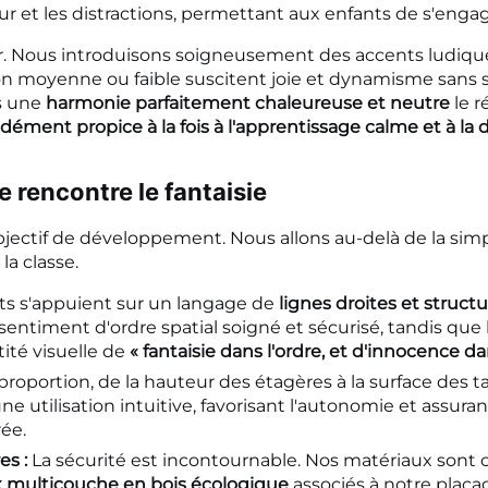
ur et les distractions, permettant aux enfants de s'enga
ir. Nous introduisons soigneusement des accents ludiq
ion moyenne ou faible suscitent joie et dynamisme sans su
s une
harmonie parfaitement chaleureuse et neutre
le r
dément propice à la fois à l'apprentissage calme et à la
e rencontre le fantaisie
ectif de développement. Nous allons au-delà de la sim
la classe.
ts s'appuient sur un langage de
lignes droites et struc
sentiment d'ordre spatial soigné et sécurisé, tandis qu
tité visuelle de
« fantaisie dans l'ordre, et d'innocence da
roportion, de la hauteur des étagères à la surface des 
une utilisation intuitive, favorisant l'autonomie et assu
rée.
es :
La sécurité est incontournable. Nos matériaux sont ch
 multicouche en bois écologique
associés à notre placag