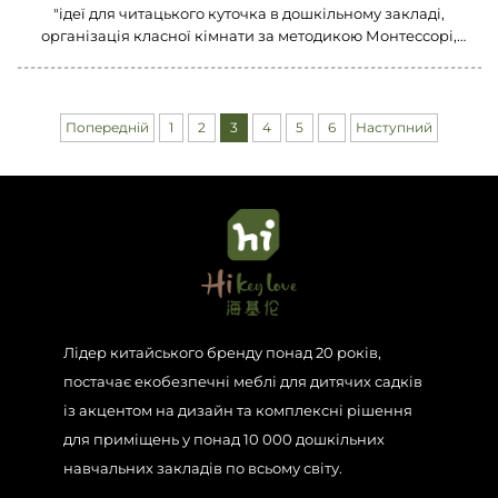
"ідеї для читацького куточка в дошкільному закладі,
організація класної кімнати за методикою Монтессорі,
проектування планування дитячого садка, меблі для зони
конструктора в дитячому садку, організація зони рольової
гри, ідеї меблів для сенсорної кімнати, рішення для
зберігання в дошкільному закладі, гнучке посадове
Попередній
1
2
3
4
5
6
Наступний
обладнання в дитячому садку, проектування вуличної
навчальної зони, меблі для класної кімнати за підходом
Реджіо Емілія"
Лідер китайського бренду понад 20 років,
постачає екобезпечні меблі для дитячих садків
із акцентом на дизайн та комплексні рішення
для приміщень у понад 10 000 дошкільних
навчальних закладів по всьому світу.