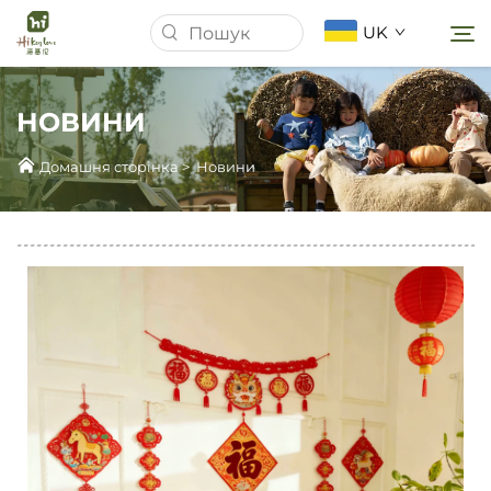
UK
НОВИНИ
Домашня сторінка
Домашня сторінка
>
Новини
Про Нас
Продукція
Новини
Справи
Завантажити