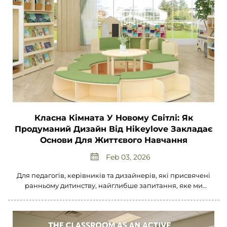
Класна Кімната У Новому Світлі: Як
Продуманий Дизайн Від Hikeylove Закладає
Основи Для Життєвого Навчання
Feb 03, 2026
Для педагогів, керівників та дизайнерів, які присвячені
ранньому дитинству, найглибше запитання, яке ми
можемо поставити, — це не «Яке обладнання нам
потрібне?», а скоріше «Чому має навчати це
середовище?». У Hikeylove ми вважаємо, що відповідь
полягає...