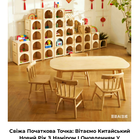
Зв’язатися з нами
Блоги
Свіжа Початкова Точка: Вітаємо Китайський
Новий Рік З Наміром І Оновленням У