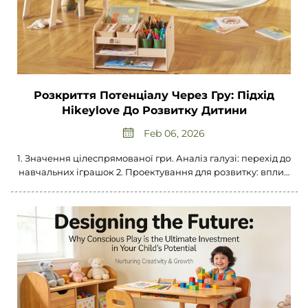
Розкриття Потенціалу Через Гру: Підхід
Hikeylove До Розвитку Дитини
Feb 06, 2026
1. Значення цілеспрямованої гри. Аналіз галузі: перехід до
навчальних іграшок 2. Проектування для розвитку: вплив
методики Монтессорі. Роль відкритої гри 3. Зобов’язання
щодо сталого розвитку. Стандарт якості «спадщина».
Аналіз галузі: попит на екологічно безпечні товари 4.
Естетичний дизайн у поєднанні з функціональністю 5.
Створення спільноти турботливих опікунів