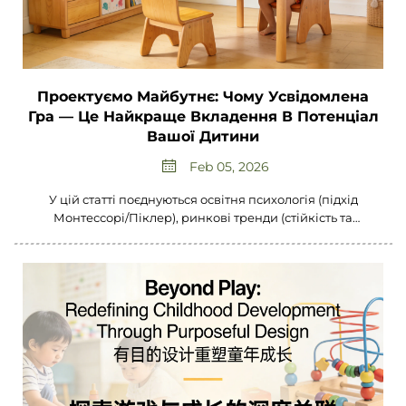
Проектуємо Майбутнє: Чому Усвідомлена
Гра — Це Найкраще Вкладення В Потенціал
Вашої Дитини
Feb 05, 2026
У цій статті поєднуються освітня психологія (підхід
Монтессорі/Піклер), ринкові тренди (стійкість та
мінімалізм) та болючі точки батьків, щоб створити контент
високої цінності, який привертає професійну аудиторію й
зміцнює авторитет у сфері.