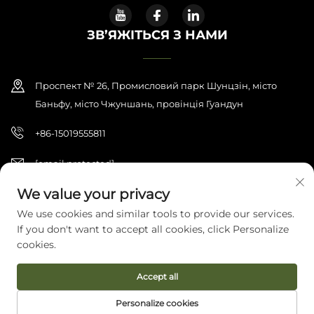
ЗВ’ЯЖІТЬСЯ З НАМИ
Проспект № 26, Промисловий парк Шунцзін, місто
Баньфу, місто Чжуншань, провінція Гуандун
+86-15019555811
[email protected]
We value your privacy
We use cookies and similar tools to provide our services.
© 2026 Zhongshan Haijilun Cultural And Educational Product Co.,
If you don't want to accept all cookies, click Personalize
Ltd. Всі права захищені.
Політика конфіденційності
cookies.
Accept all
Personalize cookies