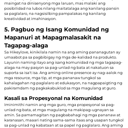
maingat na dinisenyong mga laruan, mas malaki ang
posibilidad na lubos nilang maitatalaga ang kanilang pansin
sa paglalaro, na nagsisilbing pampalakas ng kanilang
kreatividad at imahinasyon.
5. Pagbuo ng Isang Komunidad ng
Mapanuri at Mapagmalasakit na
Tagapag-alaga
Sa Hikeylove, kinikilala namin na ang aming pananagutan ay
umaabot pa sa pagbibigay ng mga de-kalidad na produkto.
Layunin naming itayo ang isang komunidad ng mga tagapag-
alaga na may pasyon sa pag-unlad ng bata at nakatuon sa
suporta sa isa't isa. Ang aming online presence ay nag-aalok ng
mga resource, mga tip, at mga pananaw tungkol sa
kahalagahan ng paglalaro at edukasyon, na nagpapaigting ng
pakiramdam ng pagkakabuklod sa mga magulang at guro.
Kasali sa Propesyonal na Komunidad
Iminimithi namin ang mga guro, mga propesyonal sa pag-
unlad ng bata, at mga magulang na makipag-ugnayan sa
amin. Sa pamamagitan ng pagbabahagi ng mga pananaw at
karanasan, maaari nating sama-sama itaas ang usapan tungkol
sa pag-unlad ng kabataan at sa papel ng paglalaro. Ang aming