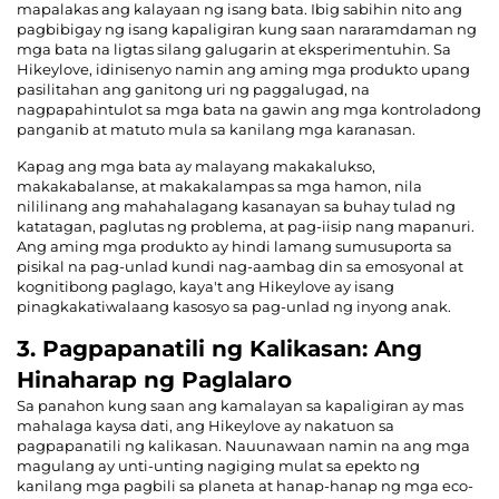
mapalakas ang kalayaan ng isang bata. Ibig sabihin nito ang
pagbibigay ng isang kapaligiran kung saan nararamdaman ng
mga bata na ligtas silang galugarin at eksperimentuhin. Sa
Hikeylove, idinisenyo namin ang aming mga produkto upang
pasilitahan ang ganitong uri ng paggalugad, na
nagpapahintulot sa mga bata na gawin ang mga kontroladong
panganib at matuto mula sa kanilang mga karanasan.
Kapag ang mga bata ay malayang makakalukso,
makakabalanse, at makakalampas sa mga hamon, nila
nililinang ang mahahalagang kasanayan sa buhay tulad ng
katatagan, paglutas ng problema, at pag-iisip nang mapanuri.
Ang aming mga produkto ay hindi lamang sumusuporta sa
pisikal na pag-unlad kundi nag-aambag din sa emosyonal at
kognitibong paglago, kaya't ang Hikeylove ay isang
pinagkakatiwalaang kasosyo sa pag-unlad ng inyong anak.
3. Pagpapanatili ng Kalikasan: Ang
Hinaharap ng Paglalaro
Sa panahon kung saan ang kamalayan sa kapaligiran ay mas
mahalaga kaysa dati, ang Hikeylove ay nakatuon sa
pagpapanatili ng kalikasan. Nauunawaan namin na ang mga
magulang ay unti-unting nagiging mulat sa epekto ng
kanilang mga pagbili sa planeta at hanap-hanap ng mga eco-