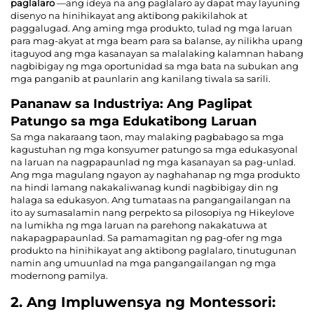
paglalaro
—ang ideya na ang paglalaro ay dapat may layuning
disenyo na hinihikayat ang aktibong pakikilahok at
paggalugad. Ang aming mga produkto, tulad ng mga laruan
para mag-akyat at mga beam para sa balanse, ay nilikha upang
itaguyod ang mga kasanayan sa malalaking kalamnan habang
nagbibigay ng mga oportunidad sa mga bata na subukan ang
mga panganib at paunlarin ang kanilang tiwala sa sarili.
Pananaw sa Industriya: Ang Paglipat
Patungo sa mga Edukatibong Laruan
Sa mga nakaraang taon, may malaking pagbabago sa mga
kagustuhan ng mga konsyumer patungo sa mga edukasyonal
na laruan na nagpapaunlad ng mga kasanayan sa pag-unlad.
Ang mga magulang ngayon ay naghahanap ng mga produkto
na hindi lamang nakakaliwanag kundi nagbibigay din ng
halaga sa edukasyon. Ang tumataas na pangangailangan na
ito ay sumasalamin nang perpekto sa pilosopiya ng Hikeylove
na lumikha ng mga laruan na parehong nakakatuwa at
nakapagpapaunlad. Sa pamamagitan ng pag-ofer ng mga
produkto na hinihikayat ang aktibong paglalaro, tinutugunan
namin ang umuunlad na mga pangangailangan ng mga
modernong pamilya.
2. Ang Impluwensya ng Montessori: