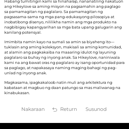
Habang tumitingin kami sa hinaharap, nananatiling nakatuon
ang Hikeylove sa aming misyon na pagsamahin ang paglago
sa pamamagitan ng paglalaro. Sa pamamagitan ng
pagsasama-sama ng mga pang-edukasyong pilosopiya at
inobatibong disenyo, nililikha namin ang mga produkto na
nagbibigay kapangyarihan sa mga bata upang galugarin ang
kanilang potensyal.
Imimbita namin kayo na sumali sa amin sa biyaheng ito—
tuklasin ang aming koleksyon, makisali sa aming komunidad,
at alamin ang pagkakaiba na maaaring idulot ng layuning
paglalaro sa buhay ng inyong anak. Sa Hikeylove, naniniwala
kami na ang bawat oras ng paglalaro ay isang oportunidad para
sa paglago, at napakasaya naming maging bahagi ng pag-
unlad ng inyong anak.
Magkasama, ipagkakaloob natin muli ang arkitektura ng
kabataan at magbuo ng daan patungo sa mas maliwanag na
kinabukasan.
Nakaraan
Return
Susunod