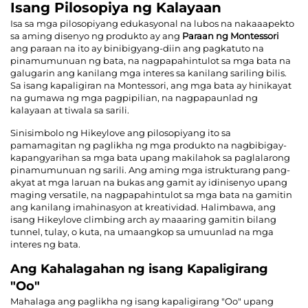
Isang Pilosopiya ng Kalayaan
Isa sa mga pilosopiyang edukasyonal na lubos na nakaaapekto
sa aming disenyo ng produkto ay ang
Paraan ng Montessori
ang paraan na ito ay binibigyang-diin ang pagkatuto na
pinamumunuan ng bata, na nagpapahintulot sa mga bata na
galugarin ang kanilang mga interes sa kanilang sariling bilis.
Sa isang kapaligiran na Montessori, ang mga bata ay hinikayat
na gumawa ng mga pagpipilian, na nagpapaunlad ng
kalayaan at tiwala sa sarili.
Sinisimbolo ng Hikeylove ang pilosopiyang ito sa
pamamagitan ng paglikha ng mga produkto na nagbibigay-
kapangyarihan sa mga bata upang makilahok sa paglalarong
pinamumunuan ng sarili. Ang aming mga istrukturang pang-
akyat at mga laruan na bukas ang gamit ay idinisenyo upang
maging versatile, na nagpapahintulot sa mga bata na gamitin
ang kanilang imahinasyon at kreatividad. Halimbawa, ang
isang Hikeylove climbing arch ay maaaring gamitin bilang
tunnel, tulay, o kuta, na umaangkop sa umuunlad na mga
interes ng bata.
Ang Kahalagahan ng isang Kapaligirang
"Oo"
Mahalaga ang paglikha ng isang kapaligirang "Oo" upang