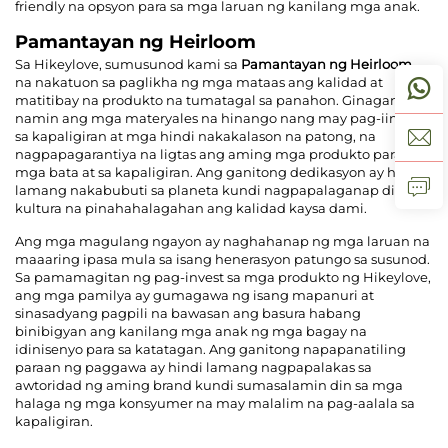
friendly na opsyon para sa mga laruan ng kanilang mga anak.
Pamantayan ng Heirloom
Sa Hikeylove, sumusunod kami sa
Pamantayan ng Heirloom
,
na nakatuon sa paglikha ng mga mataas ang kalidad at
matitibay na produkto na tumatagal sa panahon. Ginagamit
namin ang mga materyales na hinango nang may pag-iingat
sa kapaligiran at mga hindi nakakalason na patong, na
nagpapagarantiya na ligtas ang aming mga produkto para sa
mga bata at sa kapaligiran. Ang ganitong dedikasyon ay hindi
lamang nakabubuti sa planeta kundi nagpapalaganap din ng
kultura na pinahahalagahan ang kalidad kaysa dami.
Ang mga magulang ngayon ay naghahanap ng mga laruan na
maaaring ipasa mula sa isang henerasyon patungo sa susunod.
Sa pamamagitan ng pag-invest sa mga produkto ng Hikeylove,
ang mga pamilya ay gumagawa ng isang mapanuri at
sinasadyang pagpili na bawasan ang basura habang
binibigyan ang kanilang mga anak ng mga bagay na
idinisenyo para sa katatagan. Ang ganitong napapanatiling
paraan ng paggawa ay hindi lamang nagpapalakas sa
awtoridad ng aming brand kundi sumasalamin din sa mga
halaga ng mga konsyumer na may malalim na pag-aalala sa
kapaligiran.