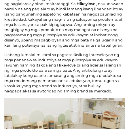
ng paglalaro ay hindi maitatanggi. Sa
Hikeylove
, nauunawaan
namin na ang paglalaro ay hindi lamang isang libangan; ito ay
Makipag-ugnayan sa Amin
isang pangunahing aspeto ng kabataan na nagpapaunlad ng
kreatividad, kakayahang mag-isip ng solusyon sa problema, at
mga kasanayan sa pakikipagkapwa. Ang aming misyon ay
magbigay ng mga produkto na may maingat na disenyo na
Mga Blog
pagsasama ng mga pilosopiya sa edukasyon at inobatibong
disenyo, upang mapagbigyan ang mga bata na galugarin ang
kanilang potensyal sa isang ligtas at stimulante na kapaligiran.
Habang lumalalim kami sa pagsasaliksik ng interseksyon ng
mga pananaw sa industriya at mga pilosopiya sa edukasyon,
layunin naming itakda ang Hikeylove bilang lider sa larangan
ng mga produkto para sa mga bata. Ang artikulong ito ay
tatalakay kung paano sumasalig ang aming mga produkto sa
mga modernong pamamaraan sa edukasyon, tumutugon sa
kasalukuyang mga trend sa industriya, at sa huli ay
nagpapalakas sa awtoridad ng aming brand sa merkado.