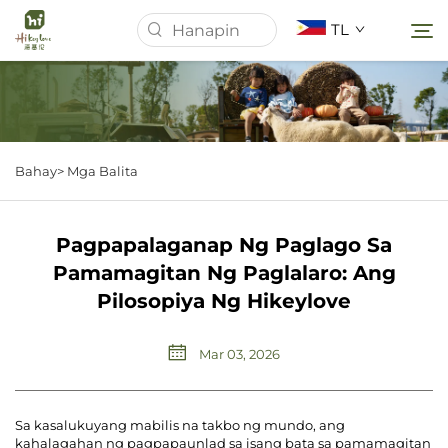
TL
Homepage
Bahay>
Mga Balita
Tungkol Sa Amin
Pagpapalaganap Ng Paglago Sa
Mga Produkto
Pamamagitan Ng Paglalaro: Ang
Pilosopiya Ng Hikeylove
Mga Balita
Mar 03, 2026
Mga kaso
Sa kasalukuyang mabilis na takbo ng mundo, ang
I-download
kahalagahan ng pagpapaunlad sa isang bata sa pamamagitan