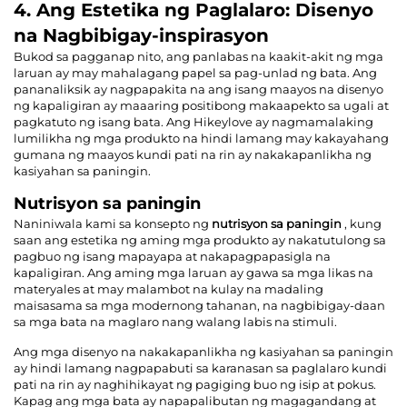
4. Ang Estetika ng Paglalaro: Disenyo
na Nagbibigay-inspirasyon
Bukod sa pagganap nito, ang panlabas na kaakit-akit ng mga
laruan ay may mahalagang papel sa pag-unlad ng bata. Ang
pananaliksik ay nagpapakita na ang isang maayos na disenyo
ng kapaligiran ay maaaring positibong makaapekto sa ugali at
pagkatuto ng isang bata. Ang Hikeylove ay nagmamalaking
lumilikha ng mga produkto na hindi lamang may kakayahang
gumana ng maayos kundi pati na rin ay nakakapanlikha ng
kasiyahan sa paningin.
Nutrisyon sa paningin
Naniniwala kami sa konsepto ng
nutrisyon sa paningin
, kung
saan ang estetika ng aming mga produkto ay nakatutulong sa
pagbuo ng isang mapayapa at nakapagpapasigla na
kapaligiran. Ang aming mga laruan ay gawa sa mga likas na
materyales at may malambot na kulay na madaling
maisasama sa mga modernong tahanan, na nagbibigay-daan
sa mga bata na maglaro nang walang labis na stimuli.
Ang mga disenyo na nakakapanlikha ng kasiyahan sa paningin
ay hindi lamang nagpapabuti sa karanasan sa paglalaro kundi
pati na rin ay naghihikayat ng pagiging buo ng isip at pokus.
Kapag ang mga bata ay napapalibutan ng magagandang at