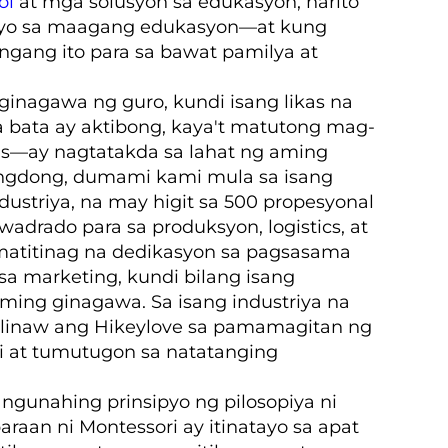
ol
at mga solusyon sa edukasyon, narito
asyo sa maagang edukasyon—at kung
gang ito para sa bawat pamilya at
ginagawa ng guro, kundi isang likas na
 bata ay aktibong, kaya't matutong mag-
lis—ay nagtatakda sa lahat ng aming
angdong, dumami kami mula sa isang
striya, na may higit sa 500 propesyonal
adrado para sa produksyon, logistics, at
matitinag na dedikasyon sa pagsasama
 sa marketing, kundi bilang isang
aming ginagawa. Sa isang industriya na
alinaw ang Hikeylove sa pamamagitan ng
i at tumutugon sa natatanging
gunahing prinsipyo ng pilosopiya ni
aan ni Montessori ay itinatayo sa apat