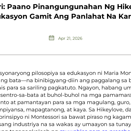
ri: Paano Pinangungunahan Ng Hike
kasyon Gamit Ang Panlahat Na K
Apr 21, 2026
olusyonaryong pilosopiya sa edukasyon ni Maria M
ng bata—na binibigyang-diin ang paggalang sa b
nais para sa sariling pagkatuto. Ngayon, habang 
ntro-sa-bata at buhol-buhol na mga pamamaraan
 ginto at pamantayan para sa mga magulang, guro
iyansa, mapagtanong, at kaya. Sa Hikeylove, d
nsipyo ni Montessori sa bawat piraso ng kagam
sang industriya na sa wakas ay umaayon sa tuna