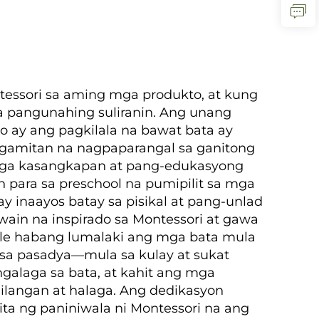
tessori sa aming mga produkto, at kung
 pangunahing suliranin. Ang unang
o ay ang pagkilala na bawat bata ay
 kagamitan na nagpaparangal sa ganitong
 mga kasangkapan at pang-edukasyong
para sa preschool na pumipilit sa mga
inaayos batay sa pisikal at pang-unlad
in na inspirado sa Montessori at gawa
able habang lumalaki ang mga bata mula
 sa pasadya—mula sa kulay at sukat
alaga sa bata, at kahit ang mga
langan at halaga. Ang dedikasyon
ta ng paniniwala ni Montessori na ang