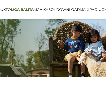
DUKTO
MGA BALITA
MGA KASO
I-DOWNLOAD
MAKIPAG-UGN
LINEA SERIES
LUMIN FORES
PUBLIKONG ESPASYO
OUTDOOR SP