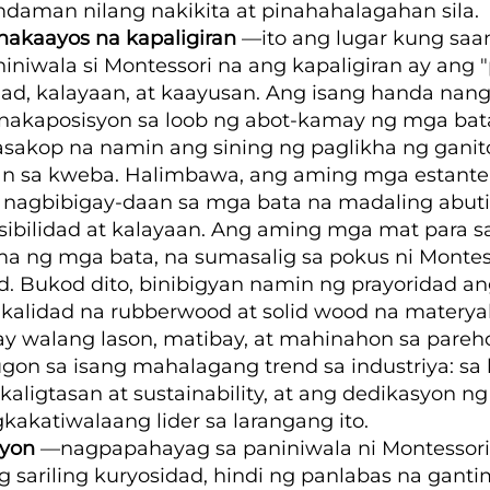
aman nilang nakikita at pinahahalagahan sila.
nakaayos na kapaligiran
—ito ang lugar kung saa
niniwala si Montessori na ang kapaligiran ay ang
d, kalayaan, at kaayusan. Ang isang handa nang k
akaposisyon sa loob ng abot-kamay ng mga bata 
 nasakop na namin ang sining ng paglikha ng gani
 sa kweba. Halimbawa, ang aming mga estante p
gbibigay-daan sa mga bata na madaling abutin 
lidad at kalayaan. Ang aming mga mat para sa se
g mga bata, na sumasalig sa pokus ni Montesso
 Bukod dito, binibigyan namin ng prayoridad ang 
alidad na rubberwood at solid wood na materyale
walang lason, matibay, at mahinahon sa pareho
ugon sa isang mahalagang trend sa industriya: s
kaligtasan at sustainability, at ang dedikasyon n
kakatiwalaang lider sa larangang ito.
syon
—nagpapahayag sa paniniwala ni Montessor
g sariling kuryosidad, hindi ng panlabas na gant