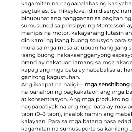
kagamitan na nagpapalabas ng kasiyahan 
pagtuklas. Sa Hikeylove, idinidisenyo 
binubuhat ang hangganan sa pagitan ng 
sumusunod sa prinsipyo ng Montessori a
manipis na motor, kakayahang lutasin a
din kami ng isang buong solusyon para s
mula sa mga mesa at upuan hanggang s
isang buong, nakakaengganyong espasyo 
brand ay nakatuon lamang sa mga akade
kapag ang mga bata ay nababalisa at h
ganitong kagustuhan.
Ang ikaapat na haligi—
mga sensitibong
na panahon ng pagkakataon ang mga bat
at konsentrasyon. Ang mga produkto ng 
nagpapatiyak na ang mga bata ay may a
taon (0–3 taon), inaalok namin ang mab
kalayaan. Para sa mga batang nasa eda
kagamitan na sumusuporta sa kanilang u