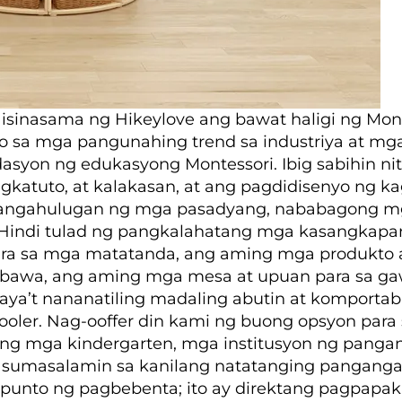
isinasama ng Hikeylove ang bawat haligi ng Mon
 sa mga pangunahing trend sa industriya at mga
syon ng edukasyong Montessori. Ibig sabihin nit
g pagkatuto, at kalakasan, at ang pagdidisenyo ng
nangangahulugan ng mga pasadyang, nababagong
Hindi tulad ng pangkalahatang mga kasangkapan 
a sa mga matatanda, ang aming mga produkto ay 
awa, ang aming mga mesa at upuan para sa gawa
 kaya’t nananatiling madaling abutin at komport
oler. Nag-ooffer din kami ng buong opsyon para
g mga kindergarten, mga institusyon ng pangang
sumasalamin sa kanilang natatanging pangangai
punto ng pagbebenta; ito ay direktang pagpapaki