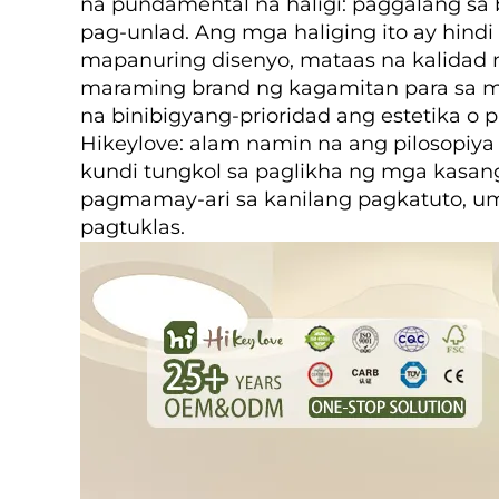
na pundamental na haligi: paggalang sa 
pag-unlad. Ang mga haliging ito ay hind
mapanuring disenyo, mataas na kalidad 
maraming brand ng kagamitan para sa ma
na binibigyang-prioridad ang estetika o
Hikeylove: alam namin na ang pilosopiy
kundi tungkol sa paglikha ng mga kasa
pagmamay-ari sa kanilang pagkatuto, um
pagtuklas.