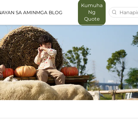
Kumuha
Ng
AYAN SA AMIN
MGA BLOG
Quote
T SERIES
MAPORA SERIES
ACE