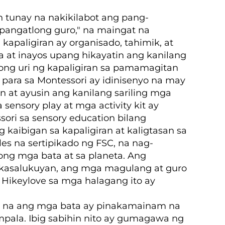
n tunay na nakikilabot ang pang-
 "pangatlong guro," na maingat na
apaligiran ay organisado, tahimik, at
at inayos upang hikayatin ang kanilang
tong uri ng kapaligiran sa pamamagitan
ara sa Montessori ay idinisenyo na may
at ayusin ang kanilang sariling mga
nsory play at mga activity kit ay
ri sa sensory education bilang
kaibigan sa kapaligiran at kaligtasan sa
s na sertipikado ng FSC, na nag-
ng mga bata at sa planeta. Ang
a kasalukuyan, ang mga magulang at guro
g Hikeylove sa mga halagang ito ay
i na ang mga bata ay pinakamainam na
impala. Ibig sabihin nito ay gumagawa ng