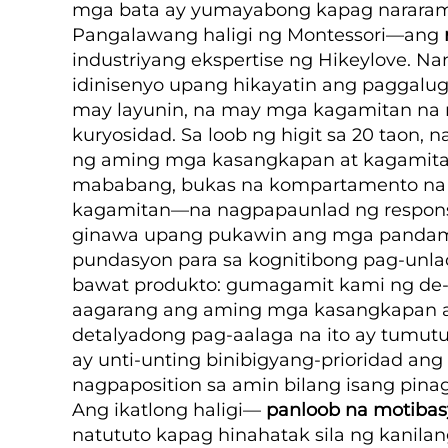
mga bata ay yumayabong kapag nararamd
Pangalawang haligi ng Montessori—ang
industriyang ekspertise ng Hikeylove. Na
idinisenyo upang hikayatin ang paggaluga
may layunin, na may mga kagamitan na n
kuryosidad. Sa loob ng higit sa 20 taon,
ng aming mga kasangkapan at kagamitan
mababang, bukas na kompartamento na na
kagamitan—na nagpapaunlad ng responsibi
ginawa upang pukawin ang mga pandama n
pundasyon para sa kognitibong pag-unlad.
bawat produkto: gumagamit kami ng de-k
aagarang ang aming mga kasangkapan ay 
detalyadong pag-aalaga na ito ay tumut
ay unti-unting binibigyang-prioridad ang 
nagpaposition sa amin bilang isang pinag
Ang ikatlong haligi—
panloob na motiba
natututo kapag hinahatak sila ng kanilan