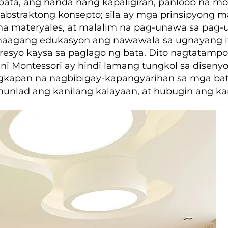
bata, ang handa nang kapaligiran, panloob na mo
i abstraktong konsepto; sila ay mga prinsipyon
na materyales, at malalim na pag-unawa sa pag-
agang edukasyon ang nawawala sa ugnayang ito, 
 presyo kaysa sa paglago ng bata. Dito nagtatam
a ni Montessori ay hindi lamang tungkol sa dise
ngkapan na nagbibigay-kapangyarihan sa mga bat
unlad ang kanilang kalayaan, at hubugin ang ka