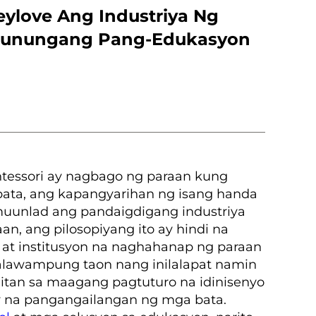
ylove Ang Industriya Ng
arunungang Pang-Edukasyon
ontessori ay nagbago ng paraan kung
ata, ang kapangyarihan ng isang handa
umuunlad ang pandaigdigang industriya
, ang pilosopiyang ito ay hindi na
, at institusyon na naghahanap ng paraan
alawampung taon nang inilalapat namin
itan sa maagang pagtuturo na idinisenyo
y na pangangailangan ng mga bata.