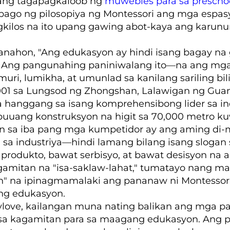
ang tagapagkaloob ng
muwebles para sa prescho
bago ng pilosopiya ng Montessori ang mga esp
kilos na ito upang gawing abot-kaya ang karunun
panahon, "Ang edukasyon ay hindi isang bagay na 
" Ang pangunahing paniniwalang ito—na ang mga
ri, lumikha, at umunlad sa kanilang sariling bi
2001 sa Lungsod ng Zhongshan, Lalawigan ng Gu
hanggang sa isang komprehensibong lider sa indu
buuang konstruksyon na higit sa 70,000 metro kuw
n sa iba pang mga kumpetidor ay ang aming di-
ya sa industriya—hindi lamang bilang isang slogan
produkto, bawat serbisyo, at bawat desisyon na 
amitan na "isa-saklaw-lahat," tumatayo nang m
n" na ipinagmamalaki ang pananaw ni Montessor
g edukasyon.
ove, kailangan muna nating balikan ang mga pan
 sa kagamitan para sa maagang edukasyon. Ang par