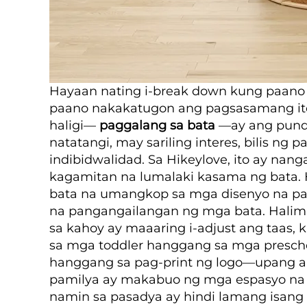
Hayaan nating i-break down kung paano 
paano nakakatugon ang pagsasamang ito
haligi—
paggalang sa bata
—ay ang punda
natatangi, may sariling interes, bilis n
indibidwalidad. Sa Hikeylove, ito ay 
kagamitan na lumalaki kasama ng bata. 
bata na umangkop sa mga disenyo na par
na pangangailangan ng mga bata. Halimb
sa kahoy ay maaaring i-adjust ang taas,
sa mga toddler hanggang sa mga prescho
hanggang sa pag-print ng logo—upang an
pamilya ay makabuo ng mga espasyo na 
namin sa pasadya ay hindi lamang isang 