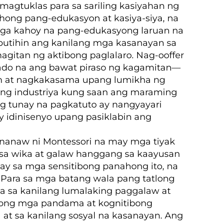
agtuklas para sa sariling kasiyahan ng
hong pang-edukasyon at kasiya-siya, na
mga kahoy na pang-edukasyong laruan na
butihin ang kanilang mga kasanayan sa
gitan ng aktibong paglalaro. Nag-ooffer
urado na ang bawat piraso ng kagamitan—
n at nagkakasama upang lumikha ng
ang industriya kung saan ang maraming
g tunay na pagkatuto ay nangyayari
idinisenyo upang pasiklabin ang
nanaw ni Montessori na may mga tiyak
sa wika at galaw hanggang sa kaayusan
ay sa mga sensitibong panahong ito, na
Para sa mga batang wala pang tatlong
a sa kanilang lumalaking paggalaw at
adong mga pandama at kognitibong
t sa kanilang sosyal na kasanayan. Ang