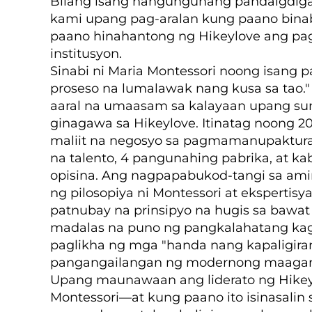
Bilang isang nangungunang pandaigdig
kami upang pag-aralan kung paano bina
paano hinahantong ng Hikeylove ang pag
institusyon.
Sinabi ni Maria Montessori noong isang 
proseso na lumalawak nang kusa sa tao.
aaral na umaasam sa kalayaan upang sumu
ginagawa sa Hikeylove. Itinatag noong 
maliit na negosyo sa pagmamanupaktura 
na talento, 4 pangunahing pabrika, at ka
opisina. Ang nagpapabukod-tangi sa ami
ng pilosopiya ni Montessori at ekspertis
patnubay na prinsipyo na hugis sa bawat 
madalas na puno ng pangkalahatang kag
paglikha ng mga "handa nang kapaligira
pangangailangan ng modernong maagan
Upang maunawaan ang liderato ng Hikeyl
Montessori—at kung paano ito isinasalin