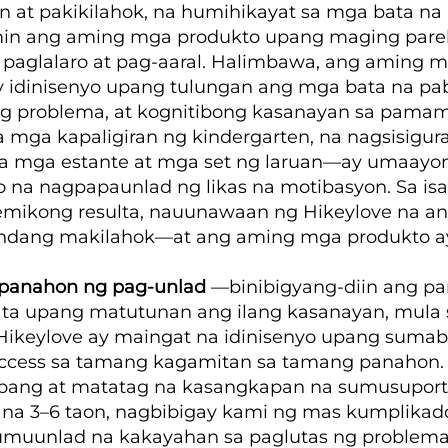
at pakikilahok, na humihikayat sa mga bata na m
namin ang aming mga produkto upang maging pare
paglalaro at pag-aaral. Halimbawa, ang aming 
y idinisenyo upang tulungan ang mga bata na pa
ng problema, at kognitibong kasanayan sa pamama
a mga kapaligiran ng kindergarten, na nagsisig
a mga estante at mga set ng laruan—ay umaayo
na nagpapaunlad ng likas na motibasyon. Sa is
mikong resulta, nauunawaan ng Hikeylove na an
andang makilahok—at ang aming mga produkto ay 
 panahon ng pag-unlad
—binibigyang-diin ang pa
a upang matutunan ang ilang kasanayan, mula 
Hikeylove ay maingat na idinisenyo upang sumab
ccess sa tamang kagamitan sa tamang panahon. 
abang at matatag na kasangkapan na sumusuport
d na 3–6 taon, nagbibigay kami ng mas kumplik
muunlad na kakayahan sa paglutas ng problema a