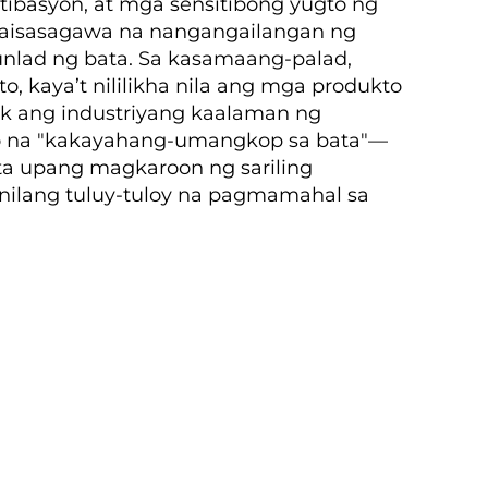
tibasyon, at mga sensitibong yugto ng
g maisasagawa na nangangailangan ng
unlad ng bata. Sa kasamaang-palad,
kaya’t nililikha nila ang mga produkto
pok ang industriyang kaalaman ng
nyo na "kakayahang-umangkop sa bata"—
a upang magkaroon ng sariling
nilang tuluy-tuloy na pagmamahal sa