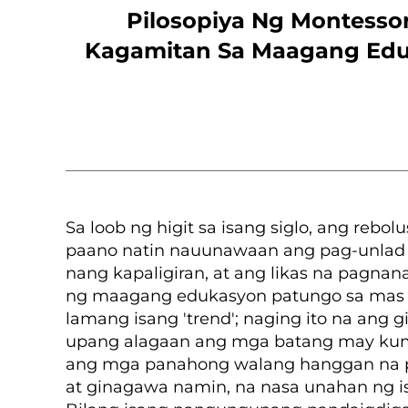
Pilosopiya Ng Montesso
Kagamitan Sa Maagang Edu
Sa loob ng higit sa isang siglo, ang reb
paano natin nauunawaan ang pag-unlad 
nang kapaligiran, at ang likas na pagna
ng maagang edukasyon patungo sa mas se
lamang isang 'trend'; naging ito na ang
upang alagaan ang mga batang may kump
ang mga panahong walang hanggan na pri
at ginagawa namin, na nasa unahan ng i