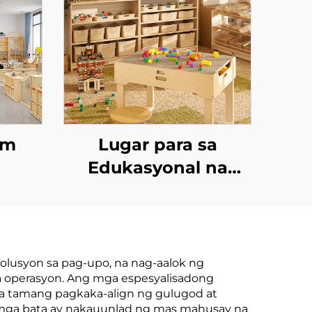
am
Lugar para sa
Edukasyonal na
Paglalaro
olusyon sa pag-upo, na nag-aalok ng
 operasyon. Ang mga espesyalisadong
sa tamang pagkaka-align ng gulugod at
 mga bata ay nakauunlad ng mas mahusay na