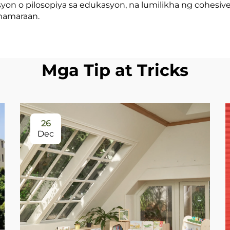
on o pilosopiya sa edukasyon, na lumilikha ng cohesive 
mamaraan.
Mga Tip at Tricks
26
Dec