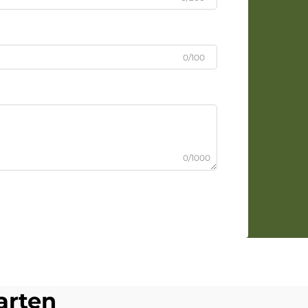
0/100
0/1000
arten