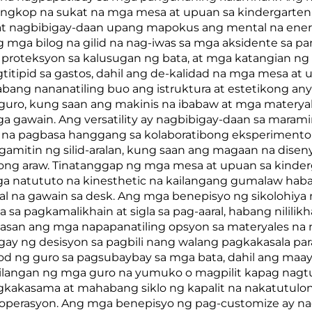
ngkop na sukat na mga mesa at upuan sa kindergarten,
 at nagbibigay-daan upang mapokus ang mental na ene
 mga bilog na gilid na nag-iwas sa mga aksidente sa pa
a proteksyon sa kalusugan ng bata, at mga katangian n
tipid sa gastos, dahil ang de-kalidad na mga mesa at 
ng nananatiling buo ang istruktura at estetikong anyo
guro, kung saan ang makinis na ibabaw at mga materyal
ga gawain. Ang versatility ay nagbibigay-daan sa mara
l na pagbasa hanggang sa kolaboratibong eksperimento
mitin ng silid-aralan, kung saan ang magaan na disen
ong araw. Tinatanggap ng mga mesa at upuan sa kinderga
mga natututo na kinesthetic na kailangang gumalaw h
nal na gawain sa desk. Ang mga benepisyo ng sikolohi
a pagkamalikhain at sigla sa pag-aaral, habang nililikh
asan ang mga napapanatiling opsyon sa materyales na 
bigay ng desisyon sa pagbili nang walang pagkakasala 
 ng guro sa pagsubaybay sa mga bata, dahil ang maay
langan ng mga guro na yumuko o magpilit kapag nagtu
kakasama at mahabang siklo ng kapalit na nakatutulo
perasyon. Ang mga benepisyo ng pag-customize ay nag