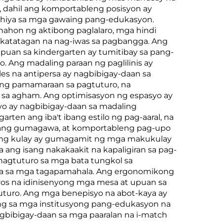
 dahil ang komportableng posisyon ay
rhiya sa mga gawaing pang-edukasyon.
nahon ng aktibong paglalaro, mga hindi
g katatagan na nag-iwas sa pagbangga. Ang
upuan sa kindergarten ay tumitibay sa pang-
. Ang madaling paraan ng paglilinis ay
es na antipersa ay nagbibigay-daan sa
ming pamamaraan sa pagtuturo, na
 sa agham. Ang optimisasyon ng espasyo ay
yo ay nagbibigay-daan sa madaling
rten ang iba't ibang estilo ng pag-aaral, na
abang gumagawa, at komportableng pag-upo
ya ng kulay ay gumagamit ng mga makukulay
a ang isang nakakaakit na kapaligiran sa pag-
nagtuturo sa mga bata tungkol sa
para sa mga tagapamahala. Ang ergonomikong
os na idinisenyong mga mesa at upuan sa
turo. Ang mga benepisyo na abot-kaya ay
ng sa mga institusyong pang-edukasyon na
bibigay-daan sa mga paaralan na i-match