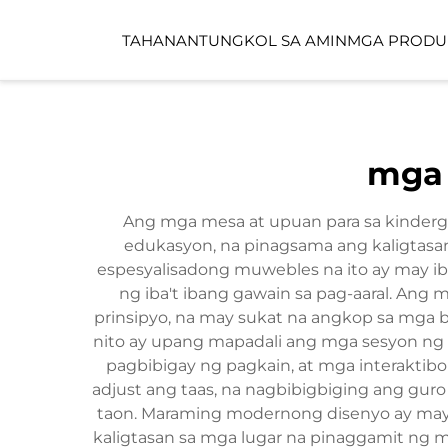
TAHANAN
TUNGKOL SA AMIN
MGA PRODU
PUBLIKONG ESPAS
mga 
CHILDCARE SPACE
Ang mga mesa at upuan para sa kinderg
edukasyon, na pinagsama ang kaligtasa
espesyalisadong muwebles na ito ay may ib
ng iba't ibang gawain sa pag-aaral. An
prinsipyo, na may sukat na angkop sa mga
nito ay upang mapadali ang mga sesyon ng p
pagbibigay ng pagkain, at mga interakti
adjust ang taas, na nagbibigbiging ang gu
taon. Maraming modernong disenyo ay may 
kaligtasan sa mga lugar na pinaggamit ng m