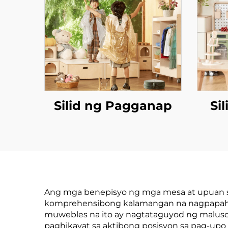
Silid ng Pagganap
Si
Ang mga benepisyo ng mga mesa at upuan sa
komprehensibong kalamangan na nagpapahus
muwebles na ito ay nagtataguyod ng maluso
paghikayat sa aktibong posisyon sa pag-u