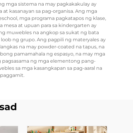
Ang mga sistema na may pagkakakulay ay
ya at kasanayan sa pag-organisa. Ang mga
preschool, mga programa pagkatapos ng klase,
a mesa at upuan para sa kindergarten ay
 ng muwebles na angkop sa sukat ng bata
loob ng grupo. Ang pagpili ng materyales ay
alangkas na may powder-coated na tapus, na
ktibong pamamahala ng espasyo, na may mga
. Ang pagsasama ng mga elementong pang-
ebles sa mga kasangkapan sa pag-aaral na
 paggamit.
sad