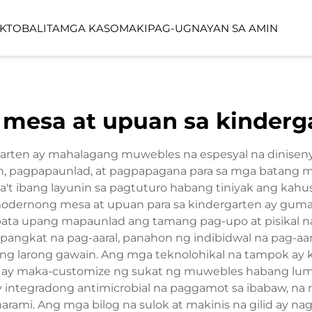
KTO
BALITA
MGA KASO
MAKIPAG-UGNAYAN SA AMIN
YO
LINEA SERIES
LUMIN FORES
mesa at upuan sa kinderg
FUNCTION SPACE
OUTDOOR SP
arten ay mahalagang muwebles na espesyal na diniseny
n, pagpapaunlad, at pagpapagana para sa mga batang m
a't ibang layunin sa pagtuturo habang tiniyak ang kahu
g modernong mesa at upuan para sa kindergarten ay gu
 bata upang mapaunlad ang tamang pag-upo at pisikal 
angkat na pag-aaral, panahon ng indibidwal na pag-aar
bong larong gawain. Ang mga teknolohikal na tampok ay
ro ay maka-customize ng sukat ng muwebles habang lu
integradong antimicrobial na paggamot sa ibabaw, na 
arami. Ang mga bilog na sulok at makinis na gilid ay 