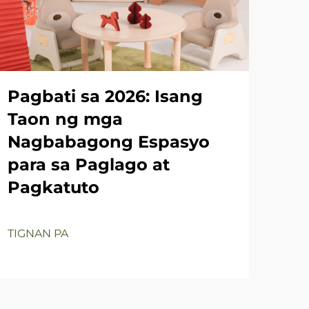
Pagbati sa 2026: Isang
Pa
Taon ng mga
Ma
Nagbabagong Espasyo
Su
para sa Paglago at
Mg
Pagkatuto
Is
Hi
TIGNAN PA
TIG