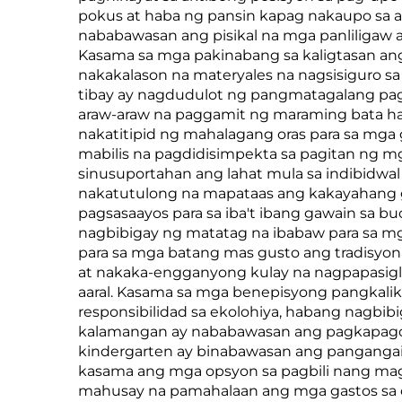
pokus at haba ng pansin kapag nakaupo sa a
nababawasan ang pisikal na mga panliligaw
Kasama sa mga pakinabang sa kaligtasan ang
nakakalason na materyales na nagsisiguro s
tibay ay nagdudulot ng pangmatagalang pagti
araw-araw na paggamit ng maraming bata haba
nakatitipid ng mahalagang oras para sa mga 
mabilis na pagdidisimpekta sa pagitan ng m
sinusuportahan ang lahat mula sa indibidwa
nakatutulong na mapataas ang kakayahang ga
pagsasaayos para sa iba't ibang gawain sa bu
nagbibigay ng matatag na ibabaw para sa 
para sa mga batang mas gusto ang tradisyo
at nakaka-engganyong kulay na nagpapasigla s
aaral. Kasama sa mga benepisyong pangkalik
responsibilidad sa ekolohiya, habang nagbi
kalamangan ay nababawasan ang pagkapagod
kindergarten ay binabawasan ang pangangai
kasama ang mga opsyon sa pagbili nang mag
mahusay na pamahalaan ang mga gastos sa o