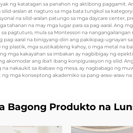
tiyak ng katatagan sa panahon ng aktibong paggamit. 
silid-aralan at nagturo sa mga bata tungkol sa kategor
yonal na silid-aralan patungo sa mga daycare center, 
a tahanan na may mga lugar para sa pag-aaral. Ang mg
a sa pagtuturo, mula sa Montessori na nangangailangan
ag-aaral na binigyang-diin ang pakikipag-ugnayan sa 
i ng plastik, mga sustikableng kahoy, o mga metal na b
a. Ang mga kakayahan sa imbakan ay nagbibigay ng epe
pang akomodar ang iba't ibang konpigurasyon ng silid
ng na nakaukit sa ibabaw ng mesa, ay nagbabago ng muw
t ng mga konseptong akademiko sa pang-araw-araw na
a Bagong Produkto na Lun