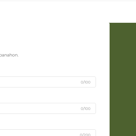
panahon.
0/100
0/100
0/200