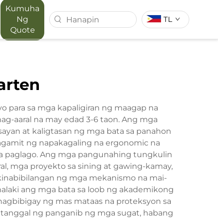
Kumuha
Ng
TL
Quote
T SERIES
MAPORA SERIES
arten
ACE
o para sa mga kapaligiran ng maagap na
ag-aaral na may edad 3-6 taon. Ang mga
sayan at kaligtasan ng mga bata sa panahon
magamit ng napakagaling na ergonomic na
na paglago. Ang mga pangunahing tungkulin
al, mga proyekto sa sining at gawing-kamay,
 kinabibilangan ng mga mekanismo na mai-
malaki ang mga bata sa loob ng akademikong
nagbibigay ng mas mataas na proteksyon sa
nagtanggal ng panganib ng mga sugat, habang