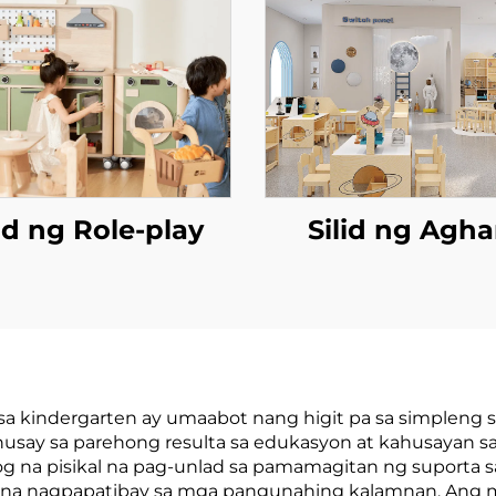
lid ng Role-play
Silid ng Agh
 kindergarten ay umaabot nang higit pa sa simpleng s
ay sa parehong resulta sa edukasyon at kahusayan sa
g na pisikal na pag-unlad sa pamamagitan ng suporta 
po na nagpapatibay sa mga pangunahing kalamnan. Ang