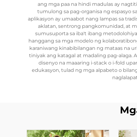
ang mga paa na hindi madulas ay nagti
tumulong sa pag-organisa ng espasyo sa 
aplikasyon ay umaabot nang lampas sa tradis
aklatan, sentrong pangkomunidad, at mg
sumusuporta sa iba't ibang metodolohiy
hanggang sa mga modelo ng kolaboratibong p
karaniwang kinabibilangan ng mataas na ur
tiniyak ang katagal at madaling pag-alag
disenyo na maaaring i-stack o i-fold u
edukasyon, tulad ng mga alpabeto o bila
naglalapa
Mg