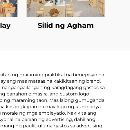
lay
Silid ng Agham
tan ng maraming praktikal na benepisyo na
ay ang mas mataas na kakikitaan ng brand,
i nangangailangan ng karagdagang gastos sa
ang panahon o masira, ang custom logo
loob ng maraming taon. Mas lalong gumuganda
d na kasangkapan na may logo ng kumpanya,
g morale ng mga empleyado. Nakikita ang
yonal na paraan ng advertising, dahil ang
ang ng paulit-ulit na gastos sa advertising.