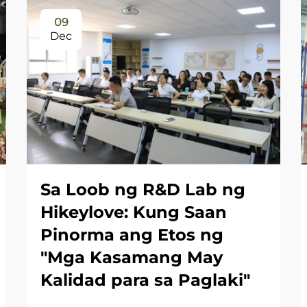
09
Dec
Sa Loob ng R&D Lab ng
Hikeylove: Kung Saan
Pinorma ang Etos ng
"Mga Kasamang May
Kalidad para sa Paglaki"