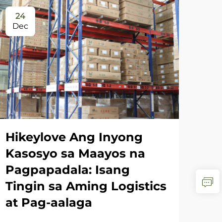
24
2
Dec
De
Hikeylove Ang Inyong
Is
Kasosyo sa Maayos na
Pa
Pagpapadala: Isang
Ma
Tingin sa Aming Logistics
ng
at Pag-aalaga
Pa