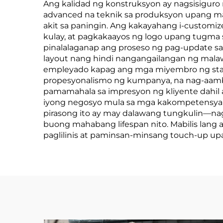
Ang kalidad ng konstruksyon ay nagsisiguro
advanced na teknik sa produksyon upang ma
akit sa paningin. Ang kakayahang i-customi
kulay, at pagkakaayos ng logo upang tugma s
pinalalaganap ang proseso ng pag-update sa
layout nang hindi nangangailangan ng mala
empleyado kapag ang mga miyembro ng staff
propesyonalismo ng kumpanya, na nag-aambag
pamamahala sa impresyon ng kliyente dahil 
iyong negosyo mula sa mga kakompetensya at
pirasong ito ay may dalawang tungkulin—nag
buong mahabang lifespan nito. Mabilis lang
paglilinis at paminsan-minsang touch-up up