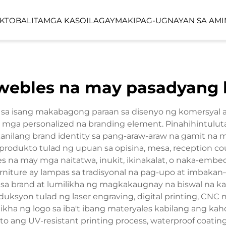
KTO
BALITA
MGA KASO
ILAGAY
MAKIPAG-UGNAYAN SA AMI
YO
LINEA SERIES
LUMIN FORES
ebles na may pasadyang 
FUNCTION SPACE
OUTDOOR SP
sa isang makabagong paraan sa disenyo ng komersyal a
ga personalized na branding element. Pinahihintuluta
anilang brand identity sa pang-araw-araw na gamit na 
dukto tulad ng upuan sa opisina, mesa, reception cou
s na may mga naitatwa, inukit, ikinakalat, o naka-emb
niture ay lampas sa tradisyonal na pag-upo at imbaka
a sa brand at lumilikha ng magkakaugnay na biswal na 
ksyon tulad ng laser engraving, digital printing, CNC
ha ng logo sa iba't ibang materyales kabilang ang kahoy,
 ang UV-resistant printing process, waterproof coating,