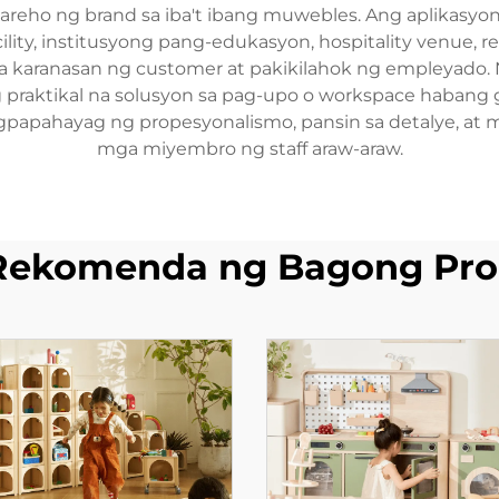
reho ng brand sa iba't ibang muwebles. Ang aplikasyo
cility, institusyong pang-edukasyon, hospitality venue, re
a karanasan ng customer at pakikilahok ng empleyado. 
praktikal na solusyon sa pag-upo o workspace habang
apahayag ng propesyonalismo, pansin sa detalye, at mga
mga miyembro ng staff araw-araw.
Rekomenda ng Bagong Pro