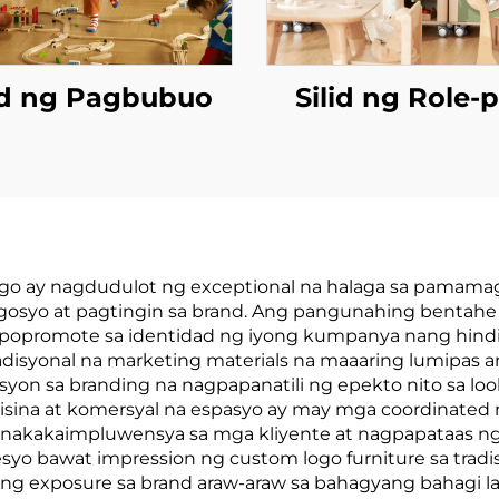
id ng Pagbubuo
Silid ng Role-p
 ay nagdudulot ng exceptional na halaga sa pamamagi
osyo at pagtingin sa brand. Ang pangunahing bentahe 
nagpopromote sa identidad ng iyong kumpanya nang hind
radisyonal na marketing materials na maaaring lumipas 
lusyon sa branding na nagpapanatili ng epekto nito sa 
pisina at komersyal na espasyo ay may mga coordinate
na nakakaimpluwensya sa mga kliyente at nagpapataas n
yo bawat impression ng custom logo furniture sa tradis
ng exposure sa brand araw-araw sa bahagyang bahagi lam