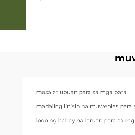
muw
mesa at upuan para sa mga bata
madaling linisin na muwebles para
loob ng bahay na laruan para sa mg