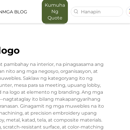
Kumuha
Ng
N
MGA BLOG
Quote
T SERIES
MAPORA SERIES
logo
ACE
t pambahay na interior, na pinagsasama ang
n nito ang mga negosyo, organisasyon, at
muwebles. Saklaw ng kategoryang ito ng
nter, mesa para sa meeting, upuang lobby,
ed na logo at elemento ng branding. Ang mga
n—nagtataglay ito bilang makapangyarihang
karanasan. Ginagamit ng mga muwebles na ito
 machining, at precision embroidery upang
 metal, katad, tela, at composite materials.
 scratch-resistant surface, at color-matching