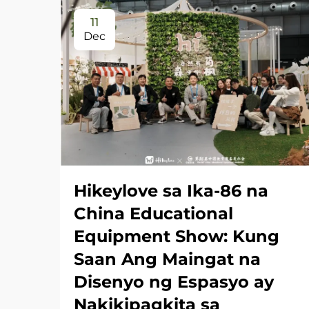
11
Dec
Hikeylove sa Ika-86 na
China Educational
Equipment Show: Kung
Saan Ang Maingat na
Disenyo ng Espasyo ay
Nakikipagkita sa