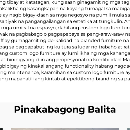
 ng tibay at katatagan, kung saan ginagamit ng mga t
kalikha ng kasangkapan na kayang tumagal sa mabigat
ze ay nagbibigay-daan sa mga negosyo na pumili mula sa
a tiyak na pangangailangan sa estetika at tungkulin. A
 mga umiiral na espasyo, dahil ang custom logo furnit
wak na pagbabago o pagpapabaya sa pang-araw-araw na
 ay gumagamit ng de-kalidad na branded furniture na
 sa pagpapabuti ng kultura sa lugar ng trabaho at rat
ang custom logo furniture ay lumilikha ng mga kahang
 binibigyang-diin ang propesyonal na kredibilidad. Ma
bibigay ng kinakailangang functionality habang nagdada
 ang maintenance, karamihan sa custom logo furniture 
ang mapanatili ang kintab at epektibong branding sa p
Pinakabagong Balita