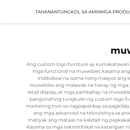
TAHANAN
TUNGKOL SA AMIN
MGA PRODU
PUBLIKONG ESPAS
muw
CHILDCARE SPACE
Ang custom logo furniture ay kumakatawan 
mga functional na muwebles kasama ang m
indibidwal na isama nang maayos ang k
muwebles ang malawak na hanay ng mga pro
retail display, at mga pambahay na muweble
pangunahing tungkulin ng custom logo fur
marketing tool na nagpapatibay sa pagkilal
ang mga advanced na teknolohiya sa produ
matiyak ang mataas na kalidad ng pagkakalik
Kasama sa mga teknolohikal na katangian nito