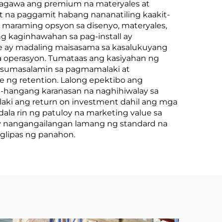
agagawa ang premium na materyales at
 na paggamit habang nananatiling kaakit-
 maraming opsyon sa disenyo, materyales,
ng kaginhawahan sa pag-install ay
ure ay madaling maisasama sa kasalukuyang
 operasyon. Tumataas ang kasiyahan ng
 sumasalamin sa pagmamalaki at
e ng retention. Lalong epektibo ang
a-hangang karanasan na naghihiwalay sa
laki ang return on investment dahil ang mga
la rin ng patuloy na marketing value sa
ay nangangailangan lamang ng standard na
aglipas ng panahon.