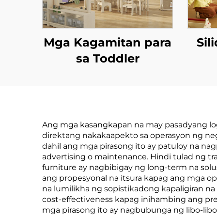
Mga Kagamitan para
Sil
sa Toddler
Ang mga kasangkapan na may pasadyang logo
direktang nakakaapekto sa operasyon ng neg
dahil ang mga pirasong ito ay patuloy na 
advertising o maintenance. Hindi tulad ng t
furniture ay nagbibigay ng long-term na so
ang propesyonal na itsura kapag ang mga o
na lumilikha ng sopistikadong kapaligiran 
cost-effectiveness kapag inihambing ang pres
mga pirasong ito ay nagbubunga ng libo-libo