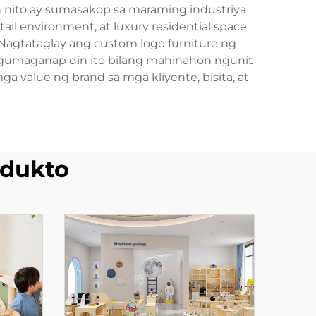
n nito ay sumasakop sa maraming industriya
tail environment, at luxury residential space
Nagtataglay ang custom logo furniture ng
 gumaganap din ito bilang mahinahon ngunit
 value ng brand sa mga kliyente, bisita, at
dukto