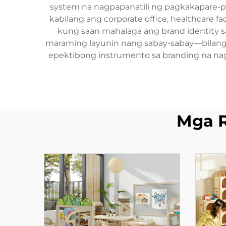
system na nagpapanatili ng pagkakapare-pa
kabilang ang corporate office, healthcare fa
kung saan mahalaga ang brand identity s
maraming layunin nang sabay-sabay—bilang 
epektibong instrumento sa branding na nagp
Mga 