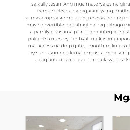
sa kaligtasan. Ang mga materyales na gin
frameworks na nagagarantiya ng matibay
sumasakop sa kompletong ecosystem ng nur
may convertible na bahagi na nagbabago mul
sa pamilya. Kasama pa rito ang integrated 
paligid sa nursery. Tinitiyak ng kasangkap
ma-access na drop gate, smooth-rolling cast
ay sumusunod o lumalampas sa mga sertipik
palagiang pagbabagong regulasyon sa k
Mg