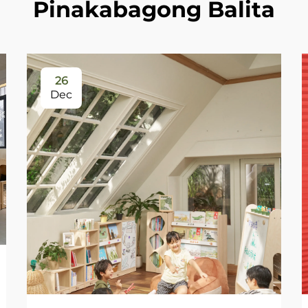
Pinakabagong Balita
26
Dec