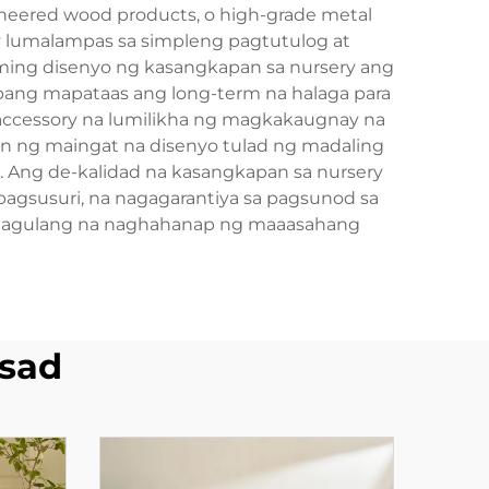
ineered wood products, o high-grade metal
ay lumalampas sa simpleng pagtutulog at
ing disenyo ng kasangkapan sa nursery ang
upang mapataas ang long-term na halaga para
g accessory na lumilikha ng magkakaugnay na
tan ng maingat na disenyo tulad ng madaling
em. Ang de-kalidad na kasangkapan sa nursery
pagsusuri, na nagagarantiya sa pagsunod sa
a magulang na naghahanap ng maaasahang
sad