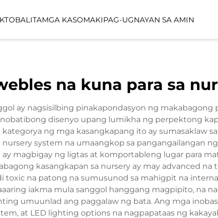
KTO
BALITA
MGA KASO
MAKIPAG-UGNAYAN SA AMIN
YO
LINEA SERIES
LUMIN FORES
ebles na kuna para sa nur
FUNCTION SPACE
OUTDOOR SP
gol ay nagsisilbing pinakapondasyon ng makabagong pa
inobatibong disenyo upang lumikha ng perpektong kapal
 kategorya ng mga kasangkapang ito ay sumasaklaw sa m
 na nursery system na umaangkop sa pangangailangan n
 ay magbigay ng ligtas at komportableng lugar para ma
agong kasangkapan sa nursery ay may advanced na tekn
ndi toxic na patong na sumusunod sa mahigpit na inter
maaaring iakma mula sanggol hanggang magpipito, na n
nting umuunlad ang paggalaw ng bata. Ang mga inobasy
stem, at LED lighting options na nagpapataas ng kakaya