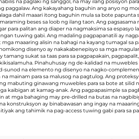
mabilis na paglaki ng sanggol, na may ilang posisyon p
g paggalaw. Ang kakayahang baguhin ang anyo ng mode
ga dahil maaari itong baguhin mula sa bote papunta sa 
g maraming beses sa loob ng ilang taon. Ang pagsasama
ugar para palitan ang diaper na nagmaksima sa espasyo l
ngan tuwing gabi. Ang madaling pagpapanatili ay nagpap
mga maaaring alisin na bahagi na kayang tumagal sa pa
omikong disenyo ay nakakabenepisyo sa mga magulang 
tamang sukat sa taas para sa pagpapakain, pagpapalit, 
kisalamuha. Pinahuhusay ng de-kalidad na muwebles par
-sunod na elemento ng disenyo na nagko-complement
 na mainam para sa malusog na pagtulog. Ang proteksyo
 ng mabuting ginawang muwebles para sa bote at silid n
mga kaibigan at kamag-anak. Ang pagpapasimple sa pagb
 at mga bahaging may pre-drilled na butas na nagbibi
na konstruksyon ay binabawasan ang ingay na maaaring
iyak ang tahimik na pag-access tuwing gabi para sa p