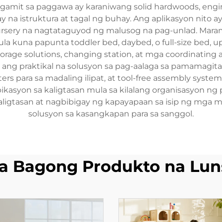
agamit sa paggawa ay karaniwang solid hardwoods, eng
 na istruktura at tagal ng buhay. Ang aplikasyon nito 
sery na nagtataguyod ng malusog na pag-unlad. Maram
a kuna papunta toddler bed, daybed, o full-size bed, 
storage solutions, changing station, at mga coordinatin
an ang praktikal na solusyon sa pag-aalaga sa pamamagi
ers para sa madaling ilipat, at tool-free assembly syst
asyon sa kaligtasan mula sa kilalang organisasyon ng 
aligtasan at nagbibigay ng kapayapaan sa isip ng mg
solusyon sa kasangkapan para sa sanggol.
a Bagong Produkto na Lun