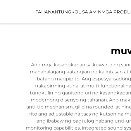
TAHANAN
TUNGKOL SA AMIN
MGA PRODU
PUBLIKONG ESPAS
muw
CHILDCARE SPACE
Ang mga kasangkapan sa kuwarto ng sang
mahahalagang katangian ng kaligtasan at 
batang magpipito. Ang espesyalisadong
nakapirming kuna, at multi-functional
tungkulin ng ganitong uri ng kasangkapan
modernong disenyo ng tahanan. Ang makab
anti-tip mechanism, gilid na rounded, at hi
rito ang adjustable na taas ng kutson na 
ang ibabaw ng pagtulog habang unti-u
monitoring capabilities, integrated sound sy