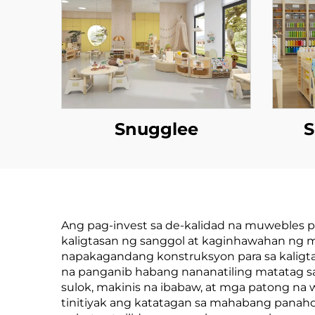
Snugglee
S
Ang pag-invest sa de-kalidad na muwebles pa
kaligtasan ng sanggol at kaginhawahan ng
napakagandang konstruksyon para sa kaligt
na panganib habang nananatiling matatag s
sulok, makinis na ibabaw, at mga patong n
tinitiyak ang katatagan sa mahabang panah