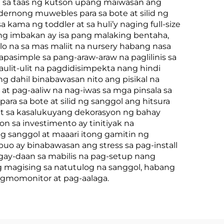
ara sa taas ng kutson upang maiwasan ang
rnong muwebles para sa bote at silid ng
kama ng toddler at sa huli’y naging full-size
 ng imbakan ay isa pang malaking bentaha,
alo na sa mas maliit na nursery habang nasa
asimple sa pang-araw-araw na paglilinis sa
ulit-ulit na pagdidisimpekta nang hindi
dahil binabawasan nito ang pisikal na
at pag-aaliw na nag-iwas sa mga pinsala sa
a sa bote at silid ng sanggol ang hitsura
 sa kasalukuyang dekorasyon ng bahay
n sa investimento ay tinitiyak na
g sanggol at maaari itong gamitin ng
uo ay binabawasan ang stress sa pag-install
gay-daan sa mabilis na pag-setup nang
 magising sa natutulog na sanggol, habang
agmomonitor at pag-aalaga.