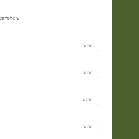
panahon.
0/100
0/100
0/200
0/100