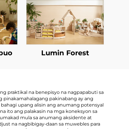
ubuo
Lumin Forest
ing praktikal na benepisyo na nagpapabuti sa
ng pinakamahalagang pakinabang ay ang
 bahagi upang alisin ang anumang potensyal
a ito ang palakasin na mga koneksyon sa
o lumakad mula sa anumang aksidente at
just na nagbibigay-daan sa muwebles para