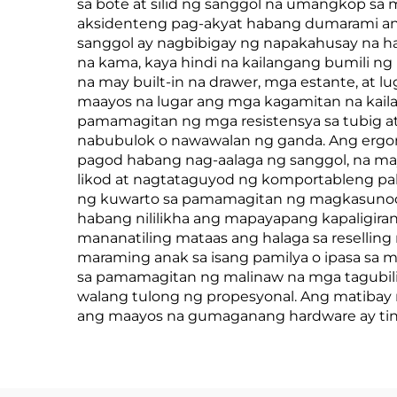
sa bote at silid ng sanggol na umangkop sa 
aksidenteng pag-akyat habang dumarami an
sanggol ay nagbibigay ng napakahusay na hala
na kama, kaya hindi na kailangang bumili n
na may built-in na drawer, mga estante, at l
maayos na lugar ang mga kagamitan na kaila
pamamagitan ng mga resistensya sa tubig at 
nabubulok o nawawalan ng ganda. Ang ergon
pagod habang nag-aalaga ng sanggol, na may 
likod at nagtataguyod ng komportableng paki
ng kuwarto sa pamamagitan ng magkasunod
habang nililikha ang mapayapang kapaligiran
mananatiling mataas ang halaga sa reselling
maraming anak sa isang pamilya o ipasa sa 
sa pamamagitan ng malinaw na mga tagubilin
walang tulong ng propesyonal. Ang matibay 
ang maayos na gumaganang hardware ay tinit