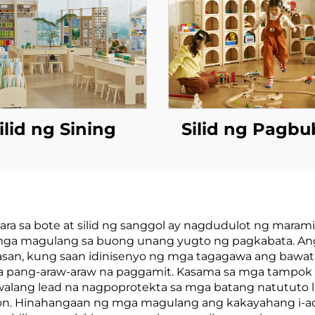
ilid ng Sining
Silid ng Pagb
ra sa bote at silid ng sanggol ay nagdudulot ng maram
 mga magulang sa buong unang yugto ng pagkabata. A
asan, kung saan idinisenyo ng mga tagagawa ang bawat
a pang-araw-araw na paggamit. Kasama sa mga tampok n
a walang lead na nagpoprotekta sa mga batang natutut
on. Hinahangaan ng mga magulang ang kakayahang i-ad