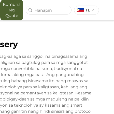
Kumuha
Ng
TL
Quote
T SERIES
MAPORA SERIES
sery
ACE
g-aalaga sa sanggol, na pinagsasama ang
igiran sa pagtulog para sa mga sanggol at
ga convertible na kuna, tradisyonal na
g lumalaking mga bata. Ang pangunahing
tulog habang isinasama ito nang maayos sa
olohiya para sa kaligtasan, kabilang ang
nasyonal na pamantayan sa kaligtasan. Kasama
agbibigay-daan sa mga magulang na paikliin
on sa teknolohiya ay kasama ang smart
hang gamitin nang hindi sinisira ang protocol