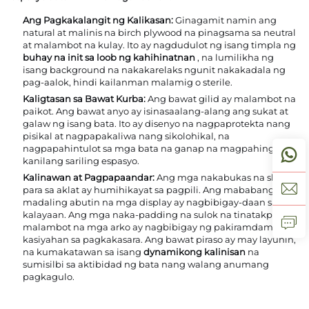
Ang Pagkakalangit ng Kalikasan:
Ginagamit namin ang
natural at malinis na birch plywood na pinagsama sa neutral
at malambot na kulay. Ito ay nagdudulot ng isang timpla ng
buhay na init sa loob ng kahihinatnan
, na lumilikha ng
isang background na nakakarelaks ngunit nakakadala ng
pag-aalok, hindi kailanman malamig o sterile.
Kaligtasan sa Bawat Kurba:
Ang bawat gilid ay malambot na
paikot. Ang bawat anyo ay isinasaalang-alang ang sukat at
galaw ng isang bata. Ito ay disenyo na nagpaprotekta nang
pisikal at nagpapakaliwa nang sikolohikal, na
nagpapahintulot sa mga bata na ganap na magpahinga sa
kanilang sariling espasyo.
Kalinawan at Pagpapaandar:
Ang mga nakabukas na shelf
para sa aklat ay humihikayat sa pagpili. Ang mababang,
madaling abutin na mga display ay nagbibigay-daan sa
kalayaan. Ang mga naka-padding na sulok na tinatakpan ng
malambot na mga arko ay nagbibigay ng pakiramdam ng
kasiyahan sa pagkakasara. Ang bawat piraso ay may layunin,
na kumakatawan sa isang
dynamikong kalinisan
na
sumisilbi sa aktibidad ng bata nang walang anumang
pagkagulo.