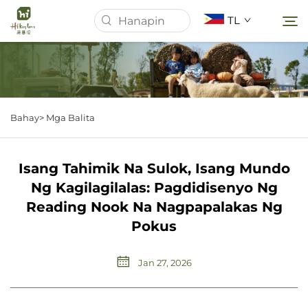
TL
Homepage
Bahay>
Mga Balita
Tungkol Sa Amin
Isang Tahimik Na Sulok, Isang Mundo
Mga Produkto
Ng Kagilagilalas: Pagdidisenyo Ng
Reading Nook Na Nagpapalakas Ng
Mga Balita
Pokus
Mga kaso
Jan 27, 2026
I-download