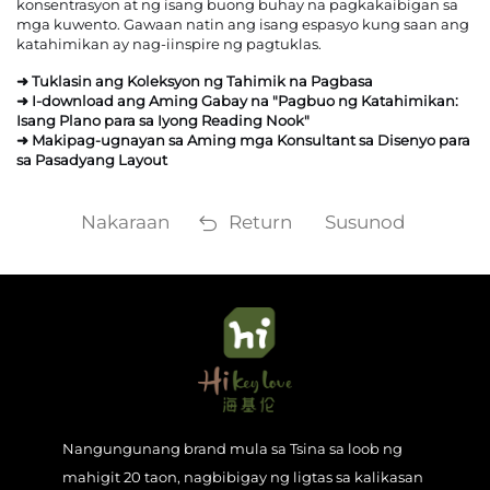
konsentrasyon at ng isang buong buhay na pagkakaibigan sa
mga kuwento. Gawaan natin ang isang espasyo kung saan ang
katahimikan ay nag-iinspire ng pagtuklas.
➜ Tuklasin ang Koleksyon ng Tahimik na Pagbasa
➜ I-download ang Aming Gabay na "Pagbuo ng Katahimikan:
Isang Plano para sa Iyong Reading Nook"
➜ Makipag-ugnayan sa Aming mga Konsultant sa Disenyo para
sa Pasadyang Layout
Nakaraan
Return
Susunod
Nangungunang brand mula sa Tsina sa loob ng
mahigit 20 taon, nagbibigay ng ligtas sa kalikasan