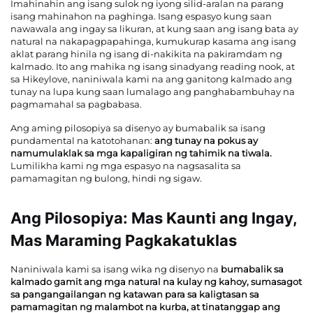
Imahinahin ang isang sulok ng iyong silid-aralan na parang
isang mahinahon na paghinga. Isang espasyo kung saan
nawawala ang ingay sa likuran, at kung saan ang isang bata ay
Makipag-ugnayan sa Amin
natural na nakapagpapahinga, kumukurap kasama ang isang
aklat parang hinila ng isang di-nakikita na pakiramdam ng
kalmado. Ito ang mahika ng isang sinadyang reading nook, at
Mga Blog
sa Hikeylove, naniniwala kami na ang ganitong kalmado ang
tunay na lupa kung saan lumalago ang panghabambuhay na
pagmamahal sa pagbabasa.
Ang aming pilosopiya sa disenyo ay bumabalik sa isang
pundamental na katotohanan:
ang tunay na pokus ay
namumulaklak sa mga kapaligiran ng tahimik na tiwala.
Lumilikha kami ng mga espasyo na nagsasalita sa
pamamagitan ng bulong, hindi ng sigaw.
Ang Pilosopiya: Mas Kaunti ang Ingay,
Mas Maraming Pagkakatuklas
Naniniwala kami sa isang wika ng disenyo na
bumabalik sa
kalmado gamit ang mga natural na kulay ng kahoy, sumasagot
sa pangangailangan ng katawan para sa kaligtasan sa
pamamagitan ng malambot na kurba, at tinatanggap ang