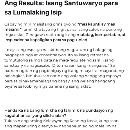
Ang Resulta: Isang Santuwaryo para
sa Lumalaking Isip
Gabay ng minimalistang prinsipyo ng
"mas kaunti ay mas
marami,"
lumilikha tayo ng higit pa sa isang sulok na puno ng
mga aklat. Ginagawa natin ang isang
matatag, komportable, at
inspirador na kapaligiran para sa pag-unlad.
Ito ay isang espasyo na aktibong nagtuturo ng halaga ng
pagpapahinga at konsentrasyon. Ito ay isang retreat na
tumutulong sa mga bata na mag-regulate ng sarili, isang
sanctuary na nagsasabi, "Dito, maaari kang mangarap." Sa
pamamagitan ng pagbibigay ng isang maayos at magandang
balangkas, binubuksan natin ang walang hanggang espasyo
para sa pinakamahalagang bagay: ang walang hanggang
biyahe sa loob ng mga pahina ng isang aklat.
Handa ka na bang lumikha ng tahimik na pundasyon ng
kaguluhan sa iyong silid-aralan?
Tuklasin ang aming Koleksyon ng Reading Nook, kung saan
ang mapanuring disenyo ay nagpapaunlad ng malalim na