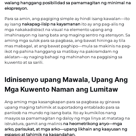
walang hanggang posibilidad sa pamamagitan ng minimal na
ekspresyon.
Para sa amin, ang pagiging simple ay hindi isang kawalan—ito
ay isang
nakapag-iisip na kayamanan
ito ay ang pag-alis ng
mga nakakadistract na visual na elemento upang ang
imahinasyon ng isang bata ang maging sentro ng atensyon. Sa
aming mga sulok para sa pagbasa, ang bawat hininga ay tila
mas mabagal, at ang bawat paghipo—mula sa makinis na pag-
ikot ng pahina hanggang sa matibay na pakiramdam ng
aklatan—ay naging bahagi ng mahinahon na paggising sa
kuwento at sa sarili.
Idinisenyo upang Mawala, Upang Ang
Mga Kuwento Naman ang Lumitaw
Ang aming mga kasangkapan para sa pagbasa ay ginawa
upang maging tahimik at suportadong entablado para sa
panloob na mundo ng isang bata. Ito ay kumikilos nang
maayos sa pamamagitan ng daloy ng mga linya at matatag na
istruktura, gamit ang malinis
na heometrikong anyo—mga
arko, parisukat, at mga arko—upang likhain ang kaayusan ng
espasyo at tahimik na kagandahan.