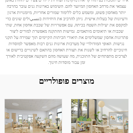
איורים תומכות בפיתוח קריאות מוקדמת ועוזרות לילדים צעירים לזהות באופן
עצמאי את מרחב האחסון המיועד להם. השימוש בארונות גנים עובר בהרבה
יותר מאחסון פשוט, ומשמש כלים ללימוד שמורים אחריות, מיומנויות ארגון
לְהִתְחַבֵּר אֵלֵינוּ
ורעיונות של בעלות אישית. ניתן להרכיב את היחידות בتنسيולים שונים כדי
למקסם את יעילות השטח בכיתה, עם אפשרויות של שכבת אחסון אחת, שתי
שכבות או תיאומים מותאמים. גמישות ההתקנה מאפשרת למורים ליצור
בְּלוֹגִים
פתרונות אחסון שמשלימים את תיאורי הכיתות הקיימים תוך שמירה על תקני
נגישות. האופי המודולרי של מערכות ארונות גנים רבות מאפשר למוסדות
חינוכיים להרחיב או לשנות את תצורת האחסון בהתאם לשינויים ברישום או
לצרכים מתפתחים של התוכנית, מה שעושה מהם השקעה אפקטיבית לאורך
זמן עבור מוסדות חינוך.
מוצרים פופולריים