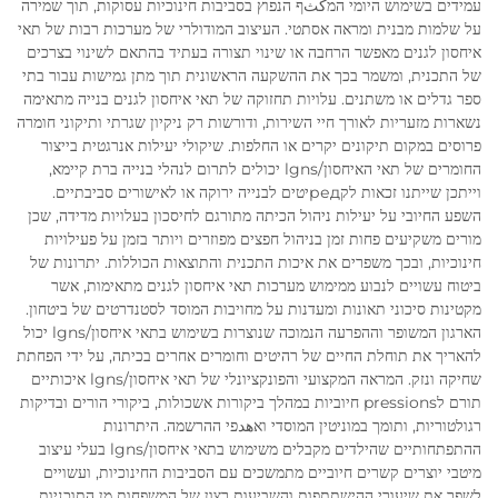
עמידים בשימוש היומי המكثף הנפוץ בסביבות חינוכיות עסוקות, תוך שמירה
על שלמות מבנית ומראה אסתטי. העיצוב המודולרי של מערכות רבות של תאי
איחסון לגנים מאפשר הרחבה או שינוי תצורה בעתיד בהתאם לשינוי בצרכים
של התכנית, ומשמר בכך את ההשקעה הראשונית תוך מתן גמישות עבור בתי
ספר גדלים או משתנים. עלויות תחזוקה של תאי איחסון לגנים בנייה מתאימה
נשארות מזעריות לאורך חיי השירות, ודורשות רק ניקיון שגרתי ותיקוני חומרה
פרוסים במקום תיקונים יקרים או החלפות. שיקולי יעילות אנרגטית בייצור
החומרים של תאי האיחסון/lgns יכולים לתרום לנהלי בנייה ברת קיימא,
וייתכן שייתנו זכאות לקредיטים לבנייה ירוקה או לאישורים סביבתיים.
השפע החיובי על יעילות ניהול הכיתה מתורגם לחיסכון בעלויות מדידה, שכן
מורים משקיעים פחות זמן בניהול חפצים מפוזרים ויותר בזמן על פעילויות
חינוכיות, ובכך משפרים את איכות התכנית והתוצאות הכוללות. יתרונות של
ביטוח עשויים לנבוע ממימוש מערכות תאי איחסון לגנים מתאימות, אשר
מקטינות סיכוני תאונות ומעדנות על מחויבות המוסד לסטנדרטים של ביטחון.
הארגון המשופר וההפרעה הנמוכה שנוצרות בשימוש בתאי איחסון/lgns יכול
להאריך את תוחלת החיים של רהיטים וחומרים אחרים בכיתה, על ידי הפחתת
שחיקה ונזק. המראה המקצועי והפונקציונלי של תאי איחסון/lgns איכותיים
תורם לpressions חיוביות במהלך ביקורות אשכולות, ביקורי הורים ובדיקות
רגולטוריות, ותומך במוניטין המוסדי ואهدפי ההרשמה. היתרונות
ההתפתחותיים שהילדים מקבלים משימוש בתאי איחסון/lgns בעלי עיצוב
מיטבי יוצרים קשרים חיוביים מתמשכים עם הסביבות החינוכיות, ועשויים
לשפר את שיעורי ההישתתפות והשביעות רצון של המשפחות מן התוכניות.