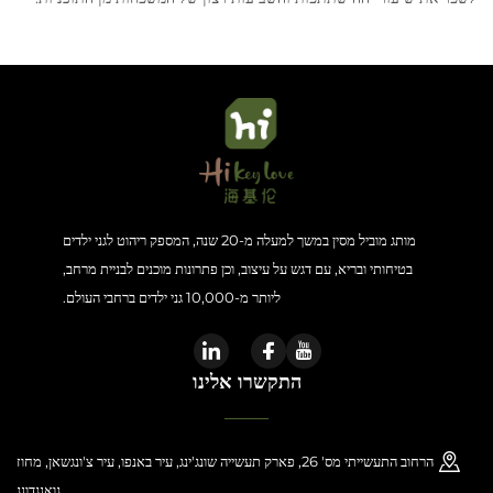
מותג מוביל מסין במשך למעלה מ-20 שנה, המספק ריהוט לגני ילדים
בטיחותי ובריא, עם דגש על עיצוב, וכן פתרונות מוכנים לבניית מרחב,
ליותר מ-10,000 גני ילדים ברחבי העולם.
התקשרו אלינו
הרחוב התעשייתי מס' 26, פארק תעשייה שונג'ינג, עיר באנפו, עיר צ'ונגשאן, מחוז
גואנגדונג