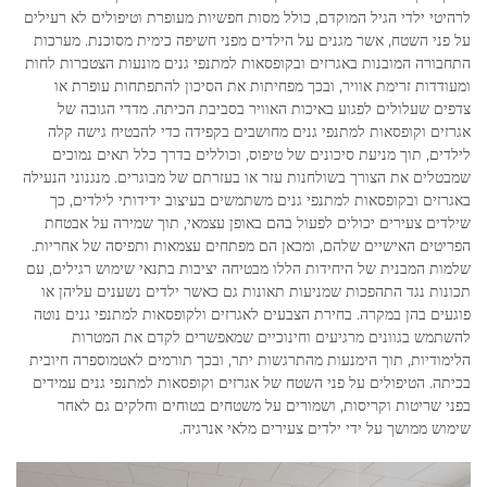
לרהיטי ילדי הגיל המוקדם, כולל מסות חפשיות מעופרת וטיפולים לא רעילים
על פני השטח, אשר מגנים על הילדים מפני חשיפה כימית מסוכנת. מערכות
התחבורה המובנות באגרזים ובקופסאות למתנפי גנים מונעות הצטברות לחות
ומעודדות זרימת אוויר, ובכך מפחיתות את הסיכון להתפתחות עופרת או
צדפים שעלולים לפגוע באיכות האוויר בסביבת הכיתה. מדדי הגובה של
אגרזים וקופסאות למתנפי גנים מחושבים בקפידה כדי להבטיח גישה קלה
לילדים, תוך מניעת סיכונים של טיפוס, וכוללים בדרך כלל תאים נמוכים
שמבטלים את הצורך בשולחנות עזר או בעזרתם של מבוגרים. מנגנוני הנעילה
באגרזים ובקופסאות למתנפי גנים משתמשים בעיצוב ידידותי לילדים, כך
שילדים צעירים יכולים לפעול בהם באופן עצמאי, תוך שמירה על אבטחת
הפריטים האישיים שלהם, ומכאן הם מפתחים עצמאות ותפיסה של אחריות.
שלמות המבנית של היחידות הללו מבטיחה יציבות בתנאי שימוש רגילים, עם
תכונות נגד התהפכות שמניעות תאונות גם כאשר ילדים נשענים עליהן או
פוגעים בהן במקרה. בחירת הצבעים לאגרזים ולקופסאות למתנפי גנים נוטה
להשתמש בגוונים מרגיעים וחינוכיים שמאפשרים לקדם את המטרות
הלימודיות, תוך הימנעות מהתרגשות יתר, ובכך תורמים לאטמוספרה חיובית
בכיתה. הטיפולים על פני השטח של אגרזים וקופסאות למתנפי גנים עמידים
בפני שריטות וקריסות, ושמורים על משטחים בטוחים וחלקים גם לאחר
שימוש ממושך על ידי ילדים צעירים מלאי אנרגיה.