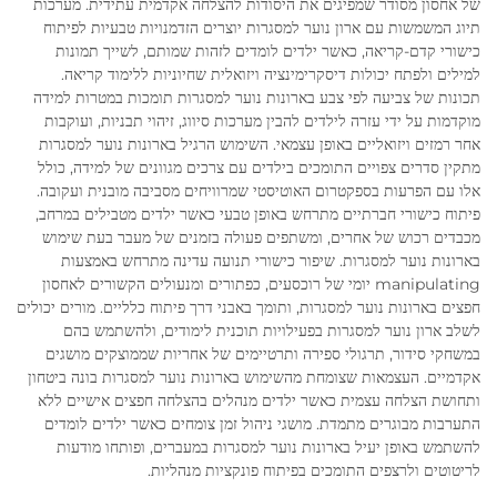
של אחסון מסודר שמפיגים את היסודות להצלחה אקדמית עתידית. מערכות
תיוג המשמשות עם ארון נוער למסגרות יוצרים הזדמנויות טבעיות לפיתוח
כישורי קדם-קריאה, כאשר ילדים לומדים לזהות שמותם, לשייך תמונות
למילים ולפתח יכולות דיסקרימינציה ויזואלית שחיוניות ללימוד קריאה.
תכונות של צביעה לפי צבע בארונות נוער למסגרות תומכות במטרות למידה
מוקדמות על ידי עזרה לילדים להבין מערכות סיווג, זיהוי תבניות, ועוקבות
אחר רמזים ויזואליים באופן עצמאי. השימוש הרגיל בארונות נוער למסגרות
מתקין סדרים צפויים התומכים בילדים עם צרכים מגוונים של למידה, כולל
אלו עם הפרעות בספקטרום האוטיסטי שמרוויחים מסביבה מובנית ועקובה.
פיתוח כישורי חברתיים מתרחש באופן טבעי כאשר ילדים מטבילים במרחב,
מכבדים רכוש של אחרים, ומשתפים פעולה בזמנים של מעבר בעת שימוש
בארונות נוער למסגרות. שיפור כישורי תנועה עדינה מתרחש באמצעות
manipulating יומי של רוכסעים, כפתורים ומנעולים הקשורים לאחסון
חפצים בארונות נוער למסגרות, ותומך באבני דרך פיתוח כלליים. מורים יכולים
לשלב ארון נוער למסגרות בפעילויות תוכנית לימודים, ולהשתמש בהם
במשחקי סידור, תרגולי ספירה ותרטיימים של אחריות שממוצקים מושגים
אקדמיים. העצמאות שצומחת מהשימוש בארונות נוער למסגרות בונה ביטחון
ותחושת הצלחה עצמית כאשר ילדים מנהלים בהצלחה חפצים אישיים ללא
התערבות מבוגרים מתמדת. מושגי ניהול זמן צומחים כאשר ילדים לומדים
להשתמש באופן יעיל בארונות נוער למסגרות במעברים, ופותחו מודעות
לריטוטים ולרצפים התומכים בפיתוח פונקציות מנהליות.