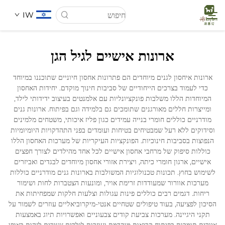
IW
ארונות אישיים לגיל הגן
דף הבית
ארונות איחסון לגנים מיוחדים הם פתרונות אחסון חיוניים שתוכננו במיוחד
כדי לעמוד בצרכים הייחודיים של סביבות חינוך מוקדם. יחידות האחסון
עַל אָמַת
המיוחדות הללו משלבות פונקציונליות עם אלמנטים בעיצוב ידידותי לילד,
ומייצרות חללים מאורגנים שתומכים גם בלמידה וגם בפיתוח. ארונות גנים
מודרניים כוללים חומרי בנייה עמידים כגון פליז איכותי, משטחים מלמינים
מוצרים
וסידוקים ללא רעל שמבטיחים בטיחות ועומדים בפני התהדקויות היומיומיות
הנפוצות בסביבות חינוכיות. הפונקציות העיקריות של מערכות האחסון הללו
כוללות סיפוק של מרחבי אחסון אישיים לכל אחד מהילדים לצורך חפצים
חֲדָשִים
אישיים, ארגון חומרי כיתה, ויצירת אזורי אחסון מיוחדים לבגדים ואביזרים
לשימוש בחוץ. תכונות טכנולוגיות המשולבות בארונות גנים מודרניים כוללות
מערכות אוורור שמעודדות זרימת אויר, ומונעות הצטברות לחות ושימור
מקרים
ריחות. דגמים רבים כוללים פינות עגולות וצלעות חלקות שמפחיתות את
הסיכון לפציעה, בעוד טיפולים שטחיים אנטי-מיקרוביאליים עוזרים לשמור על
תקני היגיינה. מערכות צביעת קודים צבעוניים ואפשרויות תיוג באמצעות
הורדה