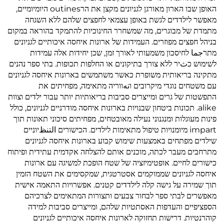
האופן שבו הארון מאורגן לגניונים מקצן את הרoutines היומיומיים,
מאפשר לילדדים לגשת באופן עצמאי לחפצים שלהם ללא השגחה
מתמדת של מבוגרים, מה שמשחרר החינוכיות להתמקד בהוראה במקום
בניהל חפצים מפוזרים. העמידות של ארונות איחסה איכותיים לגניונים
מתרجما לחיסכון משמעותי לאורך זמן, שכן יחידות אלה עמידות
לשימוש כثיר ללא צורך בתיקונים או החלפות תכופות. בתי ספר נהנים
מתקינה בריאותית משופרת כאשר משתמשים בארונות איחסה לגניונים
עם משטחים נוגדי מיקרובים וتهווריה מתאימה, מפחיתים את
התפשטות של גרים ומייצרים סביבות בריאותיות יותר עבור ילדים וצוות
alike. תכונות ביטחון שבנויות בארונות איחסה מודרניים לגניונים, כולל
פינות מעוגלות ומנגנוני נעילה מאובטחים, מפחיתים סיכוני תאונות תוך
impart מיומנויות טיפול מתאימות לילדים. הכישורים التنظיוניים
שילדים מפתחים באמצעות שימוש קבוע בארונות איחסה לגניונים
מתרחבים מעבר לכתה, מוכנים אותם להצלחה אקדמית עתידית ופיתוח
כישורים לחיים. אופטימיזציה של שטח הופכת למשיגה עם ארונות
איחסה לגניונים שממוקמים אסטרטגית, שמקסימים את השטח הזמין
תוך שמירה על גישה קלה לילדדים קטנים. אפשרויות התאמה אישית
מאפשרים לבתי ספר לבחור צבעים ותצורות המתאימים לצרכיהם
הספציפיים והעדפות האסתטיות שלהם, ומייצרים סביבות למידה
קוהרנטיות. דרישות תחזוקה לארונות איחסה איכותיים לגניונים