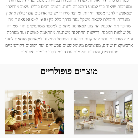
כגון תמיכות הידראוליות לפתיחת וסגירה בטוחה, מנגנוני נעילה לבטיחות
ומערכות שיאור כדי למנוע הצטברת לחות. דגמים רבים כוללו עיצוב מודולרי
שמאפשר לחבר מספר יחידות, ומייצר סידורי ישיבה ארוכים עם יכולת אחסון
לְהִתְחַבֵּר אֵלֵינוּ
מוגדרת. היכולת לשאת משקל נעה בדרך כלל בין 400 ל-800 פאונד, מה
שהופך את הספסל החיצוני למאחסון מתאים למספר משתמשים תוך שמירה
על שלמות המבנה. דרישות ההתקנה משתנות מהתאמת פשוטה ועד מערכת
עגינה מורכבת יותר להתקנות קבועות. הספסל החיצוני למאחסון מותאם לסוגי
ארכיטקציה שונים, מעיצובים מינימליסטים עכשוויים ועד דפוסים דקורטיביים
מסורתיים, ומבטיח תאימות עם סכמי דקור קיימים חיצוניים.
מוצרים פופולריים