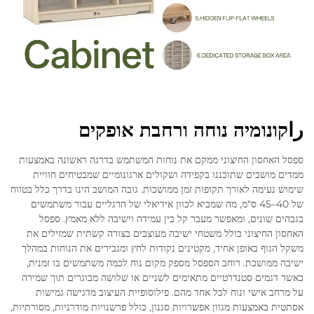
راקונומיה נוחה ורחבת אופקים
ספסל האחסון החיצוני ממקם את נוחות המשתמש בדרגה ראשונה באמצעות
ממדים מושבים שתוכננו בקפידה ושקולים ארגונומיים שמבטיחים חוויית
שימוש נעימה לאורך תקופות זמן ממושכות. גובה המושב הינו בדרך כלל בטווח
של 40–45 ס"מ, מה שמביא לכוון אידיאלי של הרגליים עבור משתמשים
בגבהים שונים, ומאפשר מעבר קל בין עמידה וישיבה ללא מאמץ. ספסל
האחסון החיצוני כולל משטחי ישיבה מעוצבים בצורה קשתית שמזילים את
משקל הגוף באופן אחיד, מקטינים נקודות לחץ ומגבירים את הנוחות במהלך
ישיבה ממושכת. רוחב הספסל מספק מקום נוח לכמה משתמשים בו זמנית,
כאשר דגמים סטנדרטיים מתאימים לשניים או שלושה מבוגרים תוך שמירה
על מרחב אישי ונוח לכל אחד מהם. פילוסופיית העיצוב מדגישה גמישות
אסתטית באמצעות מגוון אפשרויות סגנון, כולל פרשנויות מודרניות, מסורתיות,