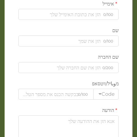
אימייל
0/100
שם
0/100
שם החברה
0/200
מوباיל/ווטסאפ
Code
0/100
הודעה