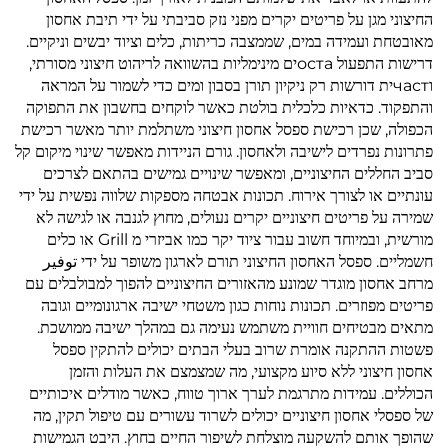
החיצוני מגן על פריטים יקרים מפני נזק סביבתי על ידי תיבת אחסון
מאובטחת ועמידה במים, שממצבה כריתות, כלים וציוד יבשים וניקיים.
דרישות התפעול остаים מינימליות בהשוואה לריהוט חיצוני מסורתי,
וчастית דורשות רק ניקיון תורן בסבון ומים כדי לשמור על המראה
והתפקוד. כדאיות כלכלית בולטת כאשר לוקחים בחשבון את התפוקה
הכפולה, שכן רכישת ספסל אחסון חיצוני משתלמת יותר מאשר רכישת
פתרונות נפרדים לישיבה ולאחסון. גורם הניידות מאפשר שינוי מיקום קל
סביב החללים החיצוניים, ומאפשר שינויים גמישים בהתאם לצרכים
עונתיים או לצורך אירוח. תכונות אבטחה מספקות שלווה נפשית על ידי
שמירה על פריטים חיצוניים יקרים נעולים, מחוץ לגנבה או לגישה לא
מורשית, ובמיוחד חשוב עבור ציוד יקר כמו אביזרי מ Grill או כלים
חשמליים. ספסל האחסון החיצוני תורם לארגון משופר על ידי توفير
מרחב אחסון מוגדר שמונע מהאזורים החיצוניים להפוך למבולבלים עם
פריטים מפוזרים. תכונות נוחות כגון משטחי ישיבה ארגונומיים וגובה
מתאים מבטיחים חוויית משתמש נעימה גם במהלך ישיבה ממושכת.
פשטות ההתקנה אומרת שרוב בעלי הבתים יכולים להתקין ספסל
אחסון חיצוני ללא סיוע מקצועי, מה שמצמצם את העלות והזמן
הכוללים. עמידות מתרגמת לערך ארוך טווח, כאשר מודלים איכותיים
של ספסלי אחסון חיצוניים יכולים לשרוד עשורים עם טיפול תקין, מה
שהופך אותם להשקעה מוצלחת לשיפור החיים בחוץ. היבט הגמישות