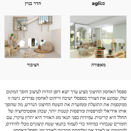
סנagli
חדר בניין
מאפורה
הציבור
ספסל האחסון החיצוני מציע ערך יוצא דופן הודות לעיצוב חוסך המקום
שלו, שמונע את הצורך בספסלי ישיבה וריהוט לאחסון נפרדים. גישה זו
ממקסמת את התועלת וממזערת את השטח החיצוני הנדרש, מה שהופך
אותו אידיאלי למרפסות ומרפסות קטנות יותר, שבהן אופטימיזציה של
החלל היא קריטית. עמידות בפני תנאי מזג האוויר היא יתרון עיקרי, עם
חומרים שנבחרו במיוחד כדי לעמוד בתנאי שטח קיצוניים מבלי להידרס,
להתעוות או לאבד את שלמותם המבנית לאורך זמן. ספסל האחסון