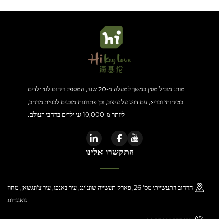
מותג מוביל מסין במשך למעלה מ-20 שנה, המספק ריהוט לגני ילדים
בטיחותי ובריא, עם דגש על עיצוב, וכן פתרונות מוכנים לבניית מרחב,
ליותר מ-10,000 גני ילדים ברחבי העולם.
התקשרו אלינו
הרחוב התעשייתי מס' 26, פארק תעשייה שונג'ינג, עיר באנפו, עיר צ'ונגשאן, מחוז
גואנגדונג