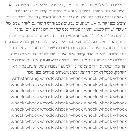
הכוללים סגלי אלומיניום למטרות ימיות, פלסטיקי פוליאתילן בצפיפות גבוהה
ועצים עמידים שטופלו במיוחד, שנחשים במבחנים קפדניים כדי להבטיח
ביצועים גבוהים בסביבות חיצוניות קשות. ספסל האחסון החיצוני כולל רכיבים
יציבים בפני קרינת UV המונעים עמעום צבע והרס חומרי גם לאחר שנים של
חשיפה ישירה לשמש. חומרה עמידה בפני שחרור, הכוללת צירים, נעילה
וברגים מפלדת אל-חלד, מבטיחה פעילות חלקה וחיים ארוכים גם בהיחשפות
לחות ולאוויר מלח בסביבות חופיות. תהליך הייצור כולל ריתוך מדויק, מערכות
צמתים מחוזקות ושריטות מגן מרובות שכבות שיוצרות מחסום בלתי חדיר
כנגד חלודה, עקמות והרס קשור למזג האוויר. טכנולוגיות איטום מתקדמות,
הכוללות אבני איטום נגד מזג אוויר וערוצים לדренаж, מונעות חדירת מים
תוך מתן יכולת אוורור מתאימה כדי למנוע הצטברות של תתניע בתוך תא
האחסון. ספסל האחסון החיצוני מציג משטחים עמידים בפני מכה
withstanding whock whock whock whock whock whock
whock whock whock whock whock whock whock whock
whock whock whock whock whock whock whock whock
whock whock whock whock whock whock whock whock
whock whock whock whock whock whock whock whock
whock whock whock whock whock whock whock whock
whock whock whock whock whock whock whock whock
whock whock whock whock whock whock whock whock
whock whock whock whock whock whock whock whock