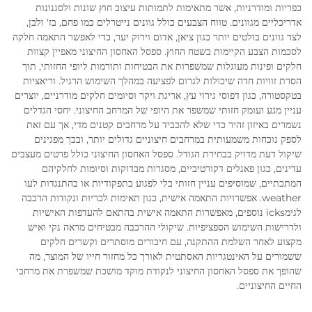
כפריות ומודרניות, אשר מתאימות לתמותות עיצוב חוץ שונות ולסגנונות
אדריכליים מגוונים. טווח הצבעים כולל גוונים נייטרלים כמו פחם, בז' ולבן,
לצד גוונים בולטים יותר כגון ציאן, אדום וירוק יער, כדי לאפשר התאמה חלקה
לסכמות הצבע הקיימות בשטח החוץ. ספסל האחסון החיצוני מאפיין קצוות
חלקים ופינות מעוגלות שמשפרות את הבטיחות ותורמות ליופי החזותי, תוך
הסרת זוויות חדה שיכולות לגרום לפציעה במהלך השימוש הרגיל. וריאציות
בטקסטורה, כגון דפוסי גירוי עץ, אריגת ויקר וסיומים חלקים מודרניים, יוצרים
עניין מגע ועומק חזותי שמשפר את היופי של המרחב החיצוני. יחסי הגדלים
נשמרים באיזון זהיר כדי שלא להכביד על מרחבים קטנים מדי, אך עם זאת
לספק נוכחות משמעותית במרחבים חיצוניים גדולים יותר, ובכך מפגינים
שיקול דעת מדויק בבחירת הגודל. ספסל האחסון החיצוני כולל פרטים מעצבים
עדינים, כגון פאנלים דקורטיביים, מסגרות מבדוקות וסיומות לחלקיהם
המתכתיים, שמוסיפים עניין חזותי בלי לפגוע בתפקודיות או בהתנגדות לעו
weather. אפשרויות התאמה אישית, כגון תאימות לכריות ונקודות הרכבה
לגימicks נוספים, מאפשרות התאמה אישית בהתאם להעדפות האישיות
ולדרישות השימוש הספציפיות. שיקולי ההרכבה מבטיחים מראה נקי ואיש
מקצוע לאחר השלמת ההתקנה, עם חיבורים מוסתרים וקשרים חלקים
ששמורים על האינטגריות האסתטית לאורך כל מחזור חייו של המוצר, מה
שהופך את ספסל האחסון החיצוני לנקודת מוקד מושכת שמשפרת את מרחבי
החיים החיצוניים.