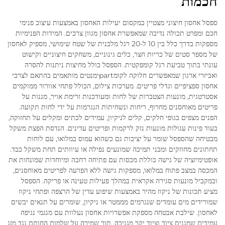
חכמות
ספסל אחסון חיצוני מצטיין במקסום יעילות האחסון באמצעות עיצוב פנימי
חכם ומפרט תכולה נדיבה שמאפשרת אחסון מגוון צרכים. המידות הפנימיות
מספקות בדרך כלל בין 10 ל-20 רגל מלבנית של שטח שימושי, מספיק לאחסון
של מספר סטים של כריות חצר, כלים גינוניים, משחקים חיצוניים וקישוט
עונתי בתוך טביעת רגל קומפקטית. הספסל כולל מחיצות ניתנות להסרה
ואביזרי ארגון שמאפשרים חלוקה לקומpartימנטים מותאמים בהתאם לצרכי
אחסון ספציפיים וגדלי פריטים. מערכות צילום, הכולל פתחי אוורור ממוקמים
אסטרטגית, מונעות הצטברות של לחות ומעודכנות זרימת אויר, מגנות על
פריטים מאוחסנים מחרוף, ריחות ונשחיתות הנגרמות על ידי לחות תקועה.
הפנים מצפים בגופי חלקים, קלים לניקיון, עמידים לכתים ומקלים על תחזוקה,
בעוד פינות עגולות מונעות נזק לרקמות ופריטים עדינים. הנדסת הפצת משקל
מבטיחה שהספסל שומר על יציבות גם כשהוא עמוס במלואו, עם לוחות
תחתונים מחוזקים ומבני תמיכה שמונעים נפילה או עיוותים תחת משקל כבד.
אופטימיזציה של גישה כוללת מכסות עם פתיחה רחבה ומיוחדות שמונחות את
המכסה במצב פתוח במלואו, מספקות גישה ללא הפרעה לפריטים מאוחסנים,
ובמקביל מונעות סגירה אקראית במהלך פעילות טעינה או פריקה. הספסל
מציע תכונות של ניקוז מהיר באמצעות שיפוע עדין של הרצפה ופתחי ניקוז
שמורידים מים עומדים שנגרמים מממטר או ניקיון, שומרים על תנאים יבשים
לאחסון. שילבת אבטחה מספקת אפשרויות אחסון נעלוות עם מנגמי נגיפה
עמידים שמגנים ציוד וציוד יקר מגניבה, תוך שמירה על שלמות החותם נגד מזג