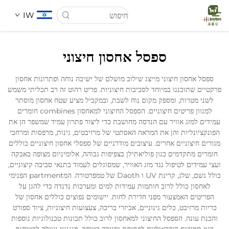
IW
ספסל אחסון חיצוני
דף הבית
ספסל אחסון חיצוני מייצג שילוב מושלם של ישיבה נוחה ופתרונות אחסון
פרקטיים שתוכננו במיוחד לסביבות חיצוניות. פריט רהוט זה רב תכליתי משמש
עַל אָמַת
לשני מטרות, ומספק מקום נוח לשבת, ובמקביל מציע שטח אחסון מוסתר
למגוון פריטים חיצוניים. הספסל החיצוני למאחסון combines חומרים
עמידים למזג אוויר עם הנדסה מחושבת כדי ליצור פתרון עמיד שמשפר הן את
מוצרים
הפונקציונליות והן את המראה האסתטי של מרזיבטים, גינות, מרפסות ומרחבי
מגורים חיצוניים אחרים. עיצובים מודרניים של ספסלי אחסון חיצוניים כוללים
חומרים מתקדמים כגון פוליאתילן בצפיפות גבוהה, אלומיניום מצופה באבקה
חֲדָשִים
ועצי עמידים לטיפול נגד מזג האוויר, שמסוגלים לעמוד בתנאי סביבה קיצוניים,
כולל גשם, שלג, קרינת UV ו Daoth של טמפרטורה. המpartment הפנימי
לאחסון כולל לרוב חותמות עמידות למים ומערכות נדנדה כדי להגן על
מקרים
הפריטים האמצעור מפני חדירת לחות. יישומים נפוצים כוללים אחסון של
כריות מרזיבט, כלים גינוניים, אביזרי בריכה, צעצועות חיצוניות, ציוד ספורט
והכנת עונה. הספסל החיצוני למאחסון לרוב כולל תכונות טכנולוגיות נוספות
הורדה