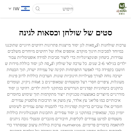
IW
סטים של שולחן וכסאות לגינה
דף הבית
ערכות שולחנות וكرסאות לגן יסוד מייצגות פתרונות רהיטים חיוניים שתוכננו
במיוחד לסביבות חינוך מוקדם. אוספים אלה של רהיטים מיוחדים משלבים
עַל אָמַת
עמידות, ביטחון ופונקציונליות כדי ליצור סביבות למידה אופטימליות עבור
ילדים בגילאי 2-6 שנים. כל ערכה של שולחן וكرסה לגן יסוד כוללת מידות ש
חושבו בקפידה כדי לאפשר התפתחות תקינה של עמידה ישרה, תוך הבטחת
מוצרים
ישיבה נוחה לצורך פעילויות חינוכיות שונות. הערכות כוללות לרוב פינות
מעוגלות, ציפויים חסרי רעל ומשטחים שמאופיינים ב łatות ניקיון, ועומדים
בתקנים ביטחוניות קפדניים הנדרשים במתקני ליוות ילדים. רהיטי גן יסוד
חֲדָשִים
מודרניים מיוצרים באמצעות טכניקות ייצור מתקדמות תוך שימוש בחומרים
איכותיים כמו פליאג' עץ אלדר, עץ מוצק או תרכובות פלסטיק עמידים.
חומרים אלו עוברים בדיקות קפדניות כדי להבטיח שהם עמידים לשימוש
מקרים
יומיון כבד, שמאופיין במתקני גן יסוד עסירים. התכונות הטכנולוגיות כוללות
משטחים למינט עמידים לקליפות, חיבורים מוגברים ומנטלי גובה ניתנים
להתאמה בדמויים פרימיום. numeros ערכות כוללות עיצוב שמסתדר כדי
לְהִתְחַבֵּר אֵלֵינוּ