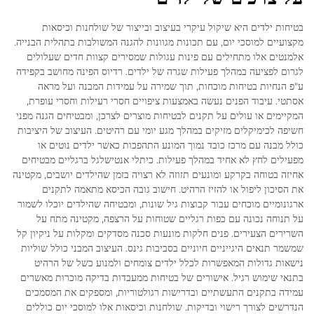
בטיחות ילדים היא שיקול עיקרי בעיצוב ובייצור של שולחנות וכיסאות
מקצועיים למוסכי יום, עם תכונות מגוונות להגנה המשולבות בתהלית הבנייה.
אלמנטים אלו מתחילים עם פינות עגולות שמסירים קצוות חדים שעלולים
לגרום לפציעה במהלך פעילות שגרה של ילדים. רדיוס הפינה מחושב בקפידה
ע"פ הנחיות בטיחות מוכחות, תוך שמירה על עמידות המבנה ועל מראה
אסתטי. עיבוד הפנים נעשה באמצעות ציפויים חסרי רעילות וחסרי עופרת,
המקיימים או עולים על תקנים לבטיחות מוצרים לצרכן, ומבטיחים הגנה מפני
חשיפה לכימיקלים מזיקים במהלך מגע יומי עם רהיטים. העיצוב של היציבות
כולל מבנה עם מרכז כובד נמוך המונע התהפכות כאשר ילדים נוטים או
מפעילים לחץ לא אחיד במהלך פעילות. כיתלי אנטישלגל ברגליים מבטיחים
אחיזה בטוחה בקרקע ומונעים תזוזה לא רצויה בזמן שהילדים יושבים, מקטינה
את הסיכון ליפול או להזיז הרהיט. חישוב גובה הכיסא מתאמה לתקנים
ארגונומיים מוכחים עבור קבוצות גיל שונות, ומבטיחה שהילדים יוכלו לשמור
על תנוחה נכונה עם כפות רגליים שטוחות על הרצפה, מקטינה מתח על
השרירים הצעירים. פנים חלקות מונעות סכנה מסדקים ומקלות על ניקיון קל
שמשמר תנאים היגייניים חיוניים בסביבות גינס. העיצוב המבני כולל שוליות
נישאות גדולות המאפשרות לכלל ילדים צומחים ולמנוע כשל של הרהיט
בתנאי שימוש רגיל. אישורים של בטיחות ממעבדות בדיקה מוכרות מאשרים
עמידה בתקנים התעשתיים ובדרישות רגולטוריות, ומספקים את המסמכים
הנדרשים לצורך רישוי ובדיקות. שולחנות וכיסאות אלו למוסכי יום כוללים