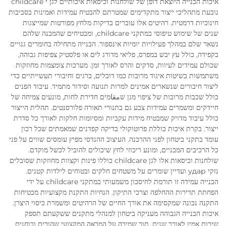
איכות הבנייה היוצאת דופן של שולחנות וכיסאות איכותיים לגן י childcare
נובעת מתהליכי ייצור מתקדימים שמטרתם להבטיח עמידות ואמינות בסביבות
חינוכיות דרמטית. רהיטים אלו עוברים בדיקות מלחץ מפורטות שמייצגות
שנים של שימוש טיפוסי במתקני childcare, ומבטיחים שהמבנה שלהם
נשאר שלם במהלך פעילויות יומיות אינספור. הבנייה מתחילה בחומרים גנויים
בקפידה, כולל עץ יבש במפרס, פליאי מדורג לים או פלסטיק צפיפות גבוהה,
שכולם עמידים לעיוות, סדקים והרס לאורך זמן. מערכות צומצמות מחוזקות
משתמשות בשיטות איגוד מרובות כמו דובלים, ברגים וחיבורי תעשייתיים כדי
ליצור חיבורים שנשארים אמינים למרות תנועה וסידור מתמיד. עיבוד הפנים
כולל שכבות מרובות של ציפוי מגן שمقاמים חדירת לחות, מונעים צמיחה של
חיידקים ומשמרים עמידות צבע גם בתנורי תאורה פלורסנטים. תהלית הייצור
כולל עיבוד מדויק שמבטיח מידות עקביות ומסיומות חלקות לאורך כל סדרת
ייצור. בקרת איכות כוללת פרוטוקולי בדיקה קפדנים שמאמתים שכל רכון
עומד בתקני ביטחון לפני ההרכנה. העיצוב ההנדסי מפיץ עומסים שווים על פני
כל הרכיבים המבניים, ומונע ריכוזי לחץ שיכולים להוביל לכשל מוקדם.
שולחנות וכיסאות אלו לגן childcare כוללו פינות וקצוות מחוזקות שסובלים
נזקי удар ועדיין שומרים על משטחים חלקים ובטוחים לילדות קטנים.
הבנייה עמידה זו תורמת לחיסכון משמעותי במתקני childcare על ידי
הפחתת תדירות ההחלפה וצרכי התיקון. הנחיות התקנת מקצועיות מבטיחות
התקנה נכונה שמקסימה את אורך החיים של הרהיטים ומשמרת כיסוי היצרן.
איכות הבנייה הגבוהה מעניקה ביטחון למנהלי מתקנים ששקעתם תספק
שירות אמין לאורך שנים, תוך שמירה על המראה המקצועי שהורים ובוחנים