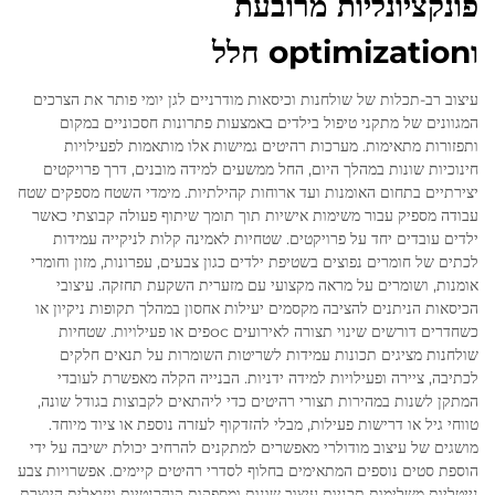
פונקציונליות מרובעת
וoptimization חלל
עיצוב רב-תכלות של שולחנות וכיסאות מודרניים לגן יומי פותר את הצרכים
המגוונים של מתקני טיפול בילדים באמצעות פתרונות חסכוניים במקום
ותפזורות מתאימות. מערכות רהיטים גמישות אלו מותאמות לפעילויות
חינוכיות שונות במהלך היום, החל ממשעים למידה מובנים, דרך פרויקטים
יצירתיים בתחום האומנות ועד ארוחות קהילתיות. מימדי השטח מספקים שטח
עבודה מספיק עבור משימות אישיות תוך תומך שיתוף פעולה קבוצתי כאשר
ילדים עובדים יחד על פרויקטים. שטחיות לאמינה קלות לניקייה עמידות
לכתים של חומרים נפוצים בשטיפת ילדים כגון צבעים, עפרונות, מזון וחומרי
אומנות, ושומרים על מראה מקצועי עם מזערית השקעת תחזקה. עיצובי
הכיסאות הניתנים להציבה מקסמים יעילות אחסון במהלך תקופות ניקיון או
כשחדרים דורשים שינוי תצורה לאירועים осפים או פעילויות. שטחיות
שולחנות מציגים תכונות עמידות לשריטות השומרות על תנאים חלקים
לכתיבה, ציירה ופעילויות למידה ידניות. הבנייה הקלה מאפשרת לעובדי
המתקן לשנות במהירות תצורי רהיטים כדי ליהתאים לקבוצות בגודל שונה,
טווחי גיל או דרישות פעילות, מבלי להזדקוף לעזרה נוספת או ציוד מיוחד.
מושגים של עיצוב מודולרי מאפשרים למתקנים להרחיב יכולת ישיבה על ידי
הוספת סטים נוספים המתאימים בחלוף לסדרי רהיטים קיימים. אפשרויות צבע
נייטליות משלימות תכניות עיצוב שונות ומספקות קוהרנטיות ויזואלית היוצרת