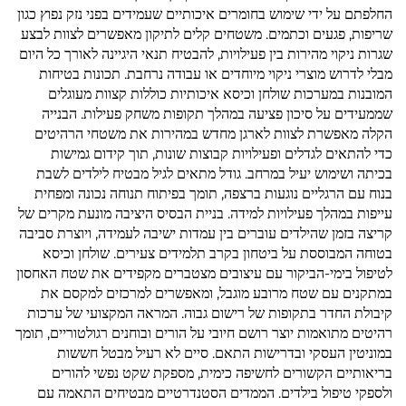
החלפתם על ידי שימוש בחומרים איכותיים שעמידים בפני נזק נפוץ כגון
שריפות, פגעים וכתמים. משטחים קלים לתיקון מאפשרים לצוות לבצע
שגרות ניקוי מהירות בין פעילויות, להבטיח תנאי היגיינה לאורך כל היום
מבלי לדרוש מוצרי ניקוי מיוחדים או עבודה נרחבת. תכונות בטיחות
המובנות במערכות שולחן וכיסא איכותיות כוללות קצוות מעוגלים
שממעידים על סיכון פציעה במהלך תקופות משחק פעילות. הבנייה
הקלה מאפשרת לצוות לארגן מחדש במהירות את משטחי הרהיטים
כדי להתאים לגדלים ופעילויות קבוצות שונות, תוך קידום גמישות
בכיתה ושימוש יעיל במרחב. גודל מתאים לגיל מבטיח לילדים לשבת
בנוח עם הרגליים נוגעות ברצפה, תומך בפיתוח תנוחה נכונה ומפחית
עייפות במהלך פעילויות למידה. בניית הבסיס היציבה מונעת מקרים של
קריצה בזמן שהילדים עוברים בין עמדות ישיבה לעמידה, ויוצרת סביבה
בטוחה המבוססת על ביטחון בקרב תלמידים צעירים. שולחן וכיסא
לטיפול בימי-הביקור עם עיצובים מצטברים מקפידים את שטח האחסון
במתקנים עם שטח מרובע מוגבל, ומאפשרים למרכזים למקסם את
קיבולת החדר בתקופות של רישום גבוה. המראה המקצועי של ערכות
רהיטים מתואמות יוצר רושם חיובי על הורים ובוחנים רגולטוריים, תומך
במוניטין העסקי ובדרישות התאם. סיים לא רעיל מבטל חששות
בריאותיים הקשורים לחשיפה כימית, מספקת שקט נפשי להורים
ולספקי טיפול בילדים. הממדים הסטנדרטיים מבטיחים התאמה עם