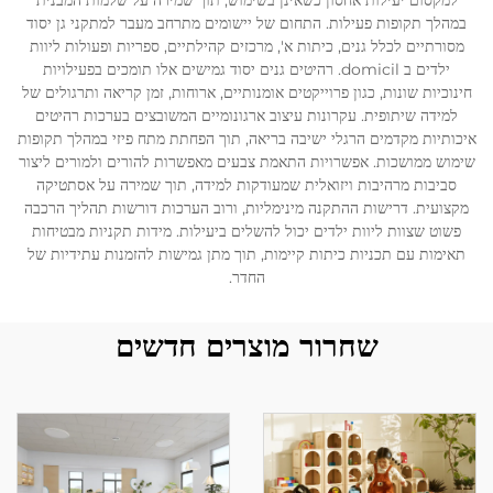
למקסום יעילות אחסון כשאינן בשימוש, תוך שמירה על שלמות המבנית
במהלך תקופות פעילות. התחום של יישומים מתרחב מעבר למתקני גן יסוד
מסורתיים לכלל גנים, כיתות א', מרכזים קהילתיים, ספריות ופעולות ליוות
ילדים ב domicil. רהיטים גנים יסוד גמישים אלו תומכים בפעילויות
חינוכיות שונות, כגון פרוייקטים אומנותיים, ארוחות, זמן קריאה ותרגולים של
למידה שיתופית. עקרונות עיצוב ארגונומיים המשובצים בערכות רהיטים
איכותיות מקדמים הרגלי ישיבה בריאה, תוך הפחתת מתח פיזי במהלך תקופות
שימוש ממושכות. אפשרויות התאמת צבעים מאפשרות להורים ולמורים ליצור
סביבות מרהיבות ויזואלית שמעודקות למידה, תוך שמירה על אסתטיקה
מקצועית. דרישות ההתקנה מינימליות, ורוב הערכות דורשות תהליך הרכבה
פשוט שצוות ליוות ילדים יכול להשלים ביעילות. מידות תקניות מבטיחות
תאימות עם תכניות כיתות קיימות, תוך מתן גמישות להזמנות עתידיות של
החדר.
שחרור מוצרים חדשים