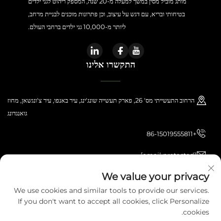
מותג מוביל מסין במשך למעלה מ-20 שנה, המספק ריהוט לגני ילדים
בטיחותי ובריא, עם דגש על עיצוב, וכן פתרונות מוכנים לבניית מרחב,
ליותר מ-10,000 גני ילדים ברחבי העולם.
התקשרו אלינו
הרחוב התעשייתי מס' 26, פארק תעשייה שונג'ינג, עיר באנפו, עיר צ'ונגשאן, מחוז
גואנגדונג
+86-15019555811
[email protected]
We value your privacy
We use cookies and similar tools to provide our services.
כל הזכויות שמורות © 2026 Zhongshan Haijilun Cultural And Educational
If you don't want to accept all cookies, click Personalize
Product Co., Ltd.. כל הזכויות שמורות.
מדיניותICY
cookies.