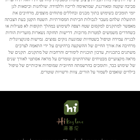
סביבה שקטה ומאורגנת, שמתאימה לריכוז וללמידה. שולחנות וכיסאות לגן
יומי תומכים בשימוש בתוך מבנים ובחללים פתוחים מוצפים, מרחיבים את
התועלת שלהם מעבר לגבולות הכיתות המסורתיות. השטח הקטן בעת הצבתה
מאפשר למתקנים למקסום שטח רצפה לשימוש במהלך תקופות לא פעילות או
כשחדרים משמשים למטרות מרובות. דרישות תחזקה נשארות מזעריות הודות
לבנייה עמידה וטיפול בשטחיות שמונעת נזקים נפוצים. גמישות פונקציונלית
מרחיבה את אורך החיים של ההשקעה ברהיטים על ידי התאמה לצרכים
משתנים בתכניות, עדכון תוכניות לימודים והרחבות של מתקנים. תקנים של
מראה מקצועיים מבטיחים שהרהיטים שומרים על מראה אסתטי לאורך שנים
של שימוש כבד, ותומכים בהרשמתה החיובית שמוסדות איכותיים של טיפול
בילדים שואפים לשמור על הורים, צוות ורשויות שוטרים.