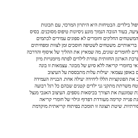
ל בילדים. הבטיחות היא היתרון המרכזי, עם תכונות
ה, בעוד הגובה הנמוך מונע ניסיונות טיפוס מסוכנים. בסיס
. המשטחים החלקים וחומרים לא ספוגים עמידים לכתמים
 בריאותיים. משטחים לשטיפה חוסכים זמן לצוות ומפחיתים
דרים לחומרים שונים, מה שמאיץ את ההליך של איסוף והדרכה
ת הארגון החזותית עוזרת לילדים לפתח מיומנויות מיון
בחומרי קריאה ללא סיוע של מבוגר. עצמאות זו בונה
ם באופן עצמאי. יעילות עלות מתבססת על העיצוב
 את הפונקציות הללו ליחידה יעילה אחת. הבנייה העמידה
טח משרתת מתקני גני ילדים קטנים שבהם כל רגל רבועה
ת שמונעת את הצורך בכיסאות נוספים. העיצוב האנכי מנצל
 פנייה קדימה מעודדת דפדוף וגילוי של חומרי קריאה
לדים מפתחים קשרים חזקים יותר עם ספרים כאשר הכריכות מוצגות בבירור ולא חבויות עם גב הספר כלפי חוץ, כמו במגרzes מסורתיות. שיטת תצוגה זו תומכת בפיתוח קריאתית מוקדמת