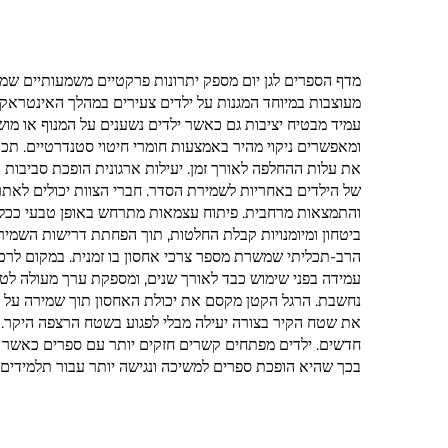
מדף הספרים לגן יום מספק יתרונות פרקטיים משמעותיים שמשפ
מעוצבות במיוחד המגנות על ילדים צעירים במהלך האינטראקציות
עמיד מבטיח יציבות גם כאשר ילדים נשענים על המנוף או מוש
ומאפשרים ניקוי מהיר באמצעות חומרי חיטוי סטנדרטיים. תכו
את עלות ההחלפה לאורך זמן. יעילות ארגונית הופכת סביבות 
של הילדים באחריות לשמירת הסדר. חברי הצוות יכולים לאתר ב
והתמצאות מרחבית. פיתוח עצמאות מתרחש באופן טבעי ככל שי
ביטחון ומיומנויות קבלת החלטות, תוך הפחתת דרישות השמירה
הרב-תכליתי שמשרת מספר צרכי אחסון בו זמנית. במקום לרכוש
עמידה בפני שימוש כבד לאורך שנים, ומספקת ערך מעולה לט
נחשבת. הרגל הקטן מקסם את יכולת האחסון תוך שמירה על מק
את שטח הקיר בצורה יעילה מבלי לפגוע בשטח הרצפה היקר. שי
בכך שהיא הופכת ספרים למשיכה ונגישה יותר עבור תלמידים 