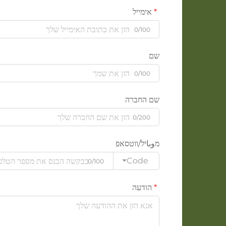
אימייל
0/100
שם
0/100
שם החברה
0/200
מوباיל/ווטסאפ
Code
0/100
הודעה