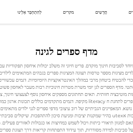
ים
חֲדָשִים
מקרים
לְהִתְחַבֵּר אֵלֵינוּ
סידרת ליניאה
סידרת לומין פורסט
מדף ספרים לגינה
מרחב פונקציונלי
מרחב חיצוני
יוחד לסביבות חינוך מוקדם. פריט חיוני זה משלב יכולות איחסון תפקודיות ע
 ילדים מציגות מספר טרסות תצוגה המציגות ספרים בגבהים המתאימים לילדי
 כדי להבטיח ביטחון מרבי במהלך האינטראקציות היומיומיות. דגמים עכשוויי
טי. מדף הספרים לגן יומי משרת מטרות חינוכיות רבות מעבר לאחסון פשוט 
מוטיבציה חזותית. תאים תחתונים מספקים איחסון נוסף לצעצועי חינוך, ציו
אזורי ישיבה משולבים או פינות קריאה שהופכים את מדף הספרים לתחנת ח literacy מקיפה
ושא. המאפיינים הגביתיים של רוב עיצובי מדפי ספרים לגני ילדים מתאימים ל
מכוונת-עצמית. תכונות יציבות כוללות בסיסים רחבים ומערכות אutex בהיר שמקנות יציבות ומניעת 
מותאם למגוון תיאורי כיתות ויכול לשמש כמחיצות או כגבולות לאזורים פעילים
ל סביבות למידה מסודרות, תוך עידוד התפתחות קריאות דרך תצוגת ספרים 