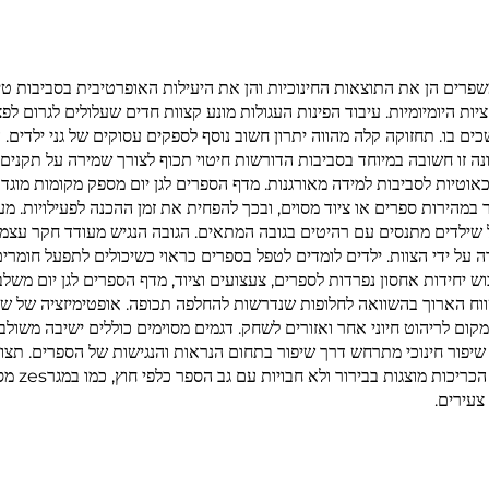
רים הן את התוצאות החינוכיות והן את היעילות האופרטיבית בסביבות טיפו
 היומיומיות. עיבוד הפינות העגולות מונע קצוות חדים שעלולים לגרום לפציע
כים בו. תחזוקה קלה מהווה יתרון חשוב נוסף לספקים עסוקים של גני ילדים
נה זו חשובה במיוחד בסביבות הדורשות חיטוי תכוף לצורך שמירה על תקנים
כאוטיות לסביבות למידה מאורגנות. מדף הספרים לגן יום מספק מקומות מוג
מהירות ספרים או ציוד מסוים, ובכך להפחית את זמן ההכנה לפעילויות. מערכ
לדים מתנסים עם רהיטים בגובה המתאים. הגובה הנגיש מעודד חקר עצמאי 
 על ידי הצוות. ילדים לומדים לטפל בספרים כראוי כשיכולים לתפעל חומרי
 יחידות אחסון נפרדות לספרים, צעצועים וציוד, מדף הספרים לגן יום משלב
ווח הארוך בהשוואה לחלופות שנדרשות להחלפה תכופה. אופטימיזציה של ש
ום לריהוט חיוני אחר ואזורים לשחק. דגמים מסוימים כוללים ישיבה משולב
פור חינוכי מתרחש דרך שיפור בתחום הנראות והנגישות של הספרים. תצוגת
חדשים. י
צעירים.