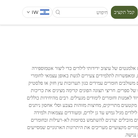
קבל תקציב
IW
סידרת מפורה
ם אלמנטים של עיצוב ידידותי לילדים כדי ליצור אטמוספירה
ם, ומאפשרות לתלמידים צעירים לגשת באופן עצמאי לחומרי
ם משולבים חומרים עמידים כגון תערובות עץ חזק או פלסטיק
של ספרים. חריצי תצוגה הפונים קדימה מציגים את כריכות
ד לאמנות וחומרים לימודים מגעילים. רבים מהיחידות כוללים
. דגמים מתקדמים כוללים תכונות ארגון כמו מקטעים מתוייקים, מחיצות מזוהות בצבע וסלי אחסון ניתנים
ילדים מגיל גמיש עד גן ילדים, ומעודדים עצמאות ולמידה
סיכון להתהפכות. שיקולים סביבתיים מובילים יצרנים להשתמש בסיומות לא-רעילות ובחומרים
. מורים מקצועיים מעריכים את היתרונות הארגוניים שמסייעים
נגישה.