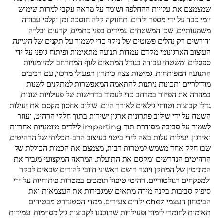
שמצמצם את עלויות ההחלפה ושומר על מראה עקבי למרות שימוש
יומי כבד על ידי מספר ילדים. תחזוקה קלה חוסכת זמן וקלפי עבודה
משמעותיים, שכן המשטחים עמידים בפני כתמים, קרעים ובלייה
ודורשים רק נהלים פשוטים של ניקוי כדי לשמור על תקנים של היגיינה.
העיצוב הארגונומי מקדם עמדות תנועה מתאימות ופיתוח גופני על ידי
ספסלים ומשטחי עבודה בגודל המתאים לגוף המתרחב ולמיומנויות
התנועה המפותחות. גמישות צצה כיתרון תפעולי מרכזי, עם רכיבים
מודולריים ותכונות ניתנות להתאמה המאפשרות למתקנים לשנות
במהרה את הפיזור במרחב כדי לעמוד בדרישות של פעילויות שונות,
גדלי קבוצות וטווחי גילאים לאורך היום. שילוב אחסון מקסם את יעילות
השטח על ידי שילוב פתרונות ארגון ישירות בתוך חלקי הרהיט, ועוזר
לשמור על סביבה מסודרת תוך imparting לילדים מיומנויות אחריות
ואירגון. יעילות עלות באה לידי ביטוי בעיצוב הרב-תכליתי של הרהיטים,
שבו חלק אחד משמש למטרות רבות, מצמצם את הכמות הכוללת של
הרהיטים הנדרשים ומקסם את התועלת. המראה המקצועי מגביר את
המוניטין של המתקן ויוצר רושם ראשוני חיובי להורים שבאים לבקר
ולמפקחים רגולטוריים. רהיטי טיפול תומכים במטרות פיתוחיות על ידי
סיפוק סביבות בקנה מידה מתאים שמגבירות את העצמאות ואת
הביטחון העצמי chez ילדים צעירים. ממדי הסטנדרט מבטיחים
תאימות לחומרי לימוד ופעילויות שתוכננו לקבוצות גיל מסוימות. עמידות