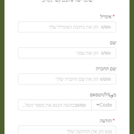
נציגנו ייצור איתכם קשר בקרוב.
אימייל
0/100
שם
0/100
שם החברה
0/200
מوباיל/ווטסאפ
Code
0/100
הודעה