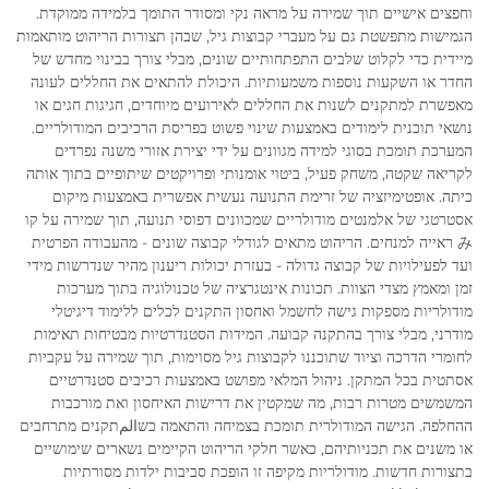
וחפצים אישיים תוך שמירה על מראה נקי ומסודר התומך בלמידה ממוקדת.
הגמישות מתפשטת גם על מעברי קבוצות גיל, שבהן תצורות הריהוט מותאמות
מיידית כדי לקלוט שלבים התפתחותיים שונים, מבלי צורך בבינוי מחדש של
החדר או השקעות נוספות משמעותיות. היכולת להתאים את החללים לעונה
מאפשרת למתקנים לשנות את החללים לאירועים מיוחדים, חגיגות חגים או
נושאי תוכנית לימודים באמצעות שינוי פשוט בפריסת הרכיבים המודולריים.
המערכת תומכת בסוגי למידה מגוונים על ידי יצירת אזורי משנה נפרדים
לקריאה שקטה, משחק פעיל, ביטוי אומנותי ופרויקטים שיתופיים בתוך אותה
כיתה. אופטימיזציה של זרימת התנועה נעשית אפשרית באמצעות מיקום
אסטרטגי של אלמנטים מודולריים שמכוונים דפוסי תנועה, תוך שמירה על קו
み ראייה למנחים. הריהוט מתאים לגודלי קבוצה שונים - מהעבודה הפרטית
ועד לפעילויות של קבוצה גדולה - בעזרת יכולות ריענון מהיר שנדרשות מידי
זמן ומאמץ מצדי הצוות. תכונות אינטגרציה של טכנולוגיה בתוך מערכות
מודולריות מספקות גישה לחשמל ואחסון התקנים לכלים ללימוד דיגיטלי
מודרני, מבלי צורך בהתקנה קבועה. המידות הסטנדרטיות מבטיחות תאימות
לחומרי הדרכה וציוד שתוכננו לקבוצות גיל מסוימות, תוך שמירה על עקביות
אסתטית בכל המתקן. ניהול המלאי מפושט באמצעות רכיבים סטנדרטיים
המשמשים מטרות רבות, מה שמקטין את דרישות האיחסון ואת מורכבות
ההחלפה. הגישה המודולרית תומכת בצמיחה והתאמה כשالمתקנים מתרחבים
או משנים את תכניותיהם, כאשר חלקי הריהוט הקיימים נשארים שימושיים
בתצורות חדשות. מודולריות מקיפה זו הופכת סביבות ילדות מסורתיות