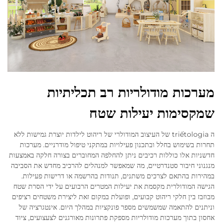
מערכות מודולריות רב תכליתיות
שמקסימות יעילות שטח
ה triếtologia של העיצוב המודולרי של ריהוט לילדות יוצרת גמישות ללא
תחרות בשימוש בחלל ובתכנון פעילויות במתקני טיפול מודרניים. מערכות
חדשניות אלו כוללות רכיבים ניתן להחלפה המחוברים בצורה חלקה באמצעות
מנגנוני חיבור סטנדרטיים, מה שמאפשר למנהלים להרכיב מחדש את הסביבה
במהירות בהתאם לצרכים משתנים, תנודות בהרשמה או דרישות פעילות.
הגישה המודולרית מקסמת את יעילות המטרים הרבועים על ידי הסרת שטח
מבוזבז בין חלקי ריהוט קבועים, ופועלת במקום זאת ליצירת משטחים רציפים
וניתנים להתאמה שמשמשים מספר פונקציות במהלך היום. אינטגרציה של
אחסון בתוך מערכות מודולריות מספקת פתרונות מאורגנים לצעצועים, ציוד