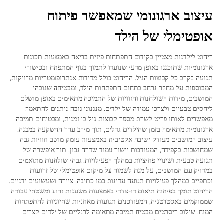
עיצוב ארגונומי שמאפשר פיתוח
אופטימלי של הילד
ריהוט לילדנות מצטיין בקידום התפתחות פיזית בריאה באמצעות תכונות
ארגונומיות שתוכננו באופן מדעי שנועדו לתמוך בגוף המתפתח ובכישורי
תנועה בקרב כל קבוצות הגיל. הריהוט כולל מדידות אנתרופומטריות מדויקות,
המבוססות על מחקר נרחב בתחום התפתחות הילד, ומבטיחה שגובהי
המושבים, מידות השולחנות והזוויות של התמיכה מתאימים באופן מושלם
ליחסים טבעיים ולצרכי עמידה של ילדים. מנגנוני גובה ניתנים להתאמה
מאפשרים לאותו פריט לשרת מספר קבוצות גיל בו זמנית, ומבטיחים תמיכה
ארגונומית מתאימה בזמן שהילדים גדלים, תוך מירב ערך ההשקעה במבנה.
עיצוב המושבים מעודק ישיבה אקטיבית באמצעות עומק מושב וזוויות גבה
שמחושבות בקפידה, המעודכות יישור עמוד שדרה נכון, תוך איפשרה של
תנועה טבעית ושינויי פוזיציות במהלך הפעילויות. גבהי שולחנות מתואמים
במדויק עם המושבים, על מנת לשמור על מיקום אופטימלי של זרועות
וכתפיים במהלך פעילויות תנועה עדינות כמו כתיבה, ציירה ושעשועים ידניים.
הריהוט תומך בפיתוח תיאום דו-צדדי באמצעות משענות זרוע ומשטחי עבודה
שממוקמים באסטרטגיה, המעודכנים תנועות מאוזניות שחיוניות להתפתחות
המוח. שילוב ריסרטים מבטיח תמיכה מתאימה לרגליים של ילדים קצרים