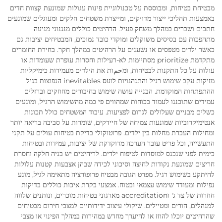
מבטיחת בטיחות, ומבוססת על טכנולוגיית פינות עגולות שמונעת קצוות חדים
באמצעות תהליכי ייצור מדויקים, ומייצרת משטחים חלקים ומעוגלים שמונעים
חתכים ושברים במהלך משחק פעיל. הרהיטים כוללים מנגנוני מניעה
מתהפכות עם בסיסים משוקלים ומוקדי כובד נמוכים, המבטיחים יציבות גם
כאשר ילדים מטפסים או נשענים על הרהיטים במהלך חקר. בחירת החומרים
מתקדמת prioritize מסתיימות לא-רעילות וחסרות עופרת שעומדות או
עולות על כל התקנות לבטיחות, ומحمות את הילדים מעמידות כימיקליות
מזיקות עקב שימוש רגיל והתנהגויות לועס inevitables הנפוצות בגיל
ההתפתחות המוקדמת. הבנייה עושה שימוש בחיבורים מחוזקים וברזלים
עמידים שתוכננו לעמוד בכוחות שמהווים פי כמה מהשימוש הרגיל, ומונעים
כשלים מבניים שעלולים לגרום לפציעות. עיבוד המשטחים כולל תכונות
אנטימיקרוביות שמונעות צמיחה של חיידקים, שומרות על סביבה בריאה יותר
ומחילות העברת מחלות בין ילדים. פרוטוקולי בדיקת בטיחות עולים על תקני
התעשייה, וכל פריט עובר הערכה מדוקדקת של יציבות, עמידות ובטיחות
כימית לפני שנכנס למוסדות לטיפוח ילדים. לריהיטים יש בניה חלקה וחסרת
חריצים שמונעת נקודות לחיצה וסיכוני לכידה שבהן אצבעות קטנות עלולות
להיתקע בשימוש רגיל. מפרט הגובה מבטיח פרופורציה מתאימה לגיל, מונע
נפילות ומעודד שימוש עצמאי ובטוח. אמצעי בקרת איכות כוללים בדיקות
חוזרות של צד ג' וaccreditation מארגוני בטיחות מוכרים, ונותנים שלווה
למנהלים, הורים ומטיילים. שיקולי עיצוב ידידותיים למצבי חירום מבטיחים
שהרהיטים יוכלו להוזז או להיערך מחדש במהירות במהלך הפינוי או מצבי