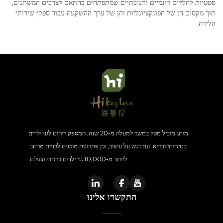
סטטיות לחללים דינמיים ותגובתיים שמתפתחים בהתאם לצרכים המשתנים,
תוך מקסום הן של הפונקציונליות והן של ערך ההשקעה עבור ספקי שירותי
הלידה.
מותג מוביל מסין במשך למעלה מ-20 שנה, המספק ריהוט לגני ילדים
בטיחותי ובריא, עם דגש על עיצוב, וכן פתרונות מוכנים לבניית מרחב,
ליותר מ-10,000 גני ילדים ברחבי העולם.
התקשרו אלינו