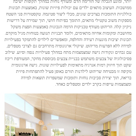
יותר, ומונע הגבלה של הזרימה הדם ומעודף נוחות במהלך תקופות ישיבה
ממושכות. העיצוב מתאים ילדים עם יכולות פיזיות שונות, באמצעות תכונות
כוללניות התומכות בצרכים שונים, מבלי ליצור סטיגמה. טקסטורות פני השטח
מספקות משוב טקטילי מתאים, התומך בפיתוח חושי, תוך שמירה על דרישות
ניקיון קלה. הריהוט מעודף טכניקות הרמה הנכונות באמצעות הפצת משקל
מחושבת ומקומות אחיזה מתאימים, ולומד תבניות תנועה בטוחות מגיל מוקדם.
תכונות יציבות מונעות רעידה והחלפה, ומאפשרים לילדים להתמקד בפעילויות
למידה ללא הפרעות מריהוט. שיקולי ארגונומיה מתרחבים גם לצרכי מטפלים,
עם גבהים ונקודות גישה שמצמצמות מתח במהלך פעילויות נגפה וסיוע. שילוב
פסיכולוגיה של צבעים משתמש בבניית צבעים מבוססת מחקר, המעודפת ריכוז
שקט תוך חיזוק רמות אנרגיה מתאימות לפעילויות שונות. גישה ארגונומית
מקיפה זו מבטיחה שריהוט לילדנות תורם באופן פעיל להתפתחות פיזית
בריאה, תוך יצירת סביבות נוחות ותומכות שמשפרות תוצאות למידה
ומצמצמות עייפות בקרב ילדים ומטפלים כאחד.