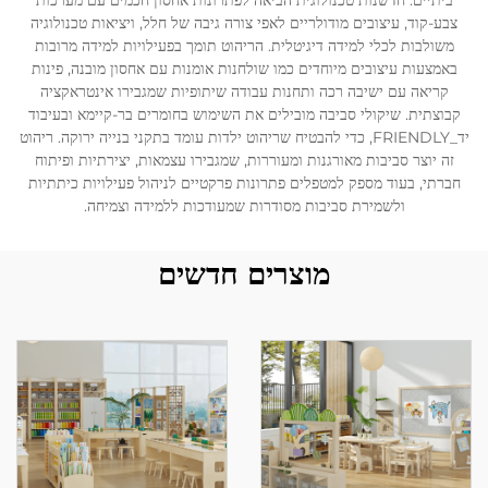
ביתיים. חדשנות טכנולוגית הביאה לפתרונות אחסון חכמים עם מערכות
צבע-קוד, עיצובים מודולריים לאפי צורה גיבה של חלל, ויציאות טכנולוגיה
משולבות לכלי למידה דיגיטלית. הריהוט תומך בפעילויות למידה מרובות
באמצעות עיצובים מיוחדים כמו שולחנות אומנות עם אחסון מובנה, פינות
קריאה עם ישיבה רכה ותחנות עבודה שיתופיות שמגבירו אינטראקציה
קבוצתית. שיקולי סביבה מובילים את השימוש בחומרים בר-קיימא ובעיבוד
יד_FRIENDLY, כדי להבטיח שריהוט ילדות עומד בתקני בנייה ירוקה. ריהוט
זה יוצר סביבות מאורגנות ומעוררות, שמגבירו עצמאות, יצירתיות ופיתוח
חברתי, בעוד מספק למטפלים פתרונות פרקטיים לניהול פעילויות כיתתיות
ולשמירת סביבות מסודרות שמעודכות ללמידה וצמיחה.
מוצרים חדשים