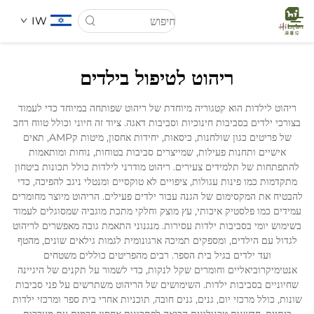
IW
ריהוט לטיפול בילדים
דף הבית
ריהוט לילדות הוא קטגוריה מיוחדת של ריהוט שפותחה במיוחד כדי לעמוד
בצורכי ילדים בסביבות חינוכיות וסביבות דאגה. ציוד זה חיוני וכולל טווח רחב
עַל אָמַת
של פריטים כגון שולחנות, כיסאות, יחידות אחסון, מיטות קAMP, תאים
אישיים ותחנות פעילות, שמייצרים סביבות בטוחות, נוחות ומותאמות
להתפתחות של תלמידים צעירים. ריהוט מודרני לילדות כולל תכונות ביטחון
מוצרים
מתקדמות כמו פינות עגולות, ציפויים לא טוקסיים ומנטלי ניגב להפיכה, כדי
להבטיח את המקסימום של הגנה עבור ילדים פעילים. הריהוט מיוצר מחומרים
עמידים כמו פלסטיק איכותי, עץ מוצק וחלקי מתכת מוגביה שמסוגלים לעמוד
חֲדָשִים
בשימוש יומי בסביבות ילדות עסירות. מנגנוני התאמת גובה מאפשרים לריהוט
לגדול עם הילדים, ומספקים תמיכה ארגונומית לגמות גילאים שונים, מהטף
ועד ילדים בגיל בית הספר. רבים מהפריטים כוללים משטחים
מקרים
אנטימיקרוביאליים וחומרים שקל לנקות, כדי לשמור על תקנים של היגיינה
שחיוניים בסביבות ילדות. השימושים של הריהוט משתרשים על פני סביבות
שונות, כולל מרכזי יום, גנים, גנים חובה, תוכניות אחרי בית ספר ומרכזי ילדות
לְהִתְחַבֵּר אֵלֵינוּ