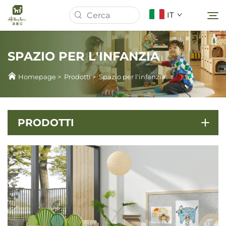
IT
SPAZIO PER L'INFANZIA
Homepage
Homepage
>
Prodotti
>
Spazio per l'infanzia
Chi Siamo
PRODOTTI
Prodotti
Notizie
Casi
Scarica