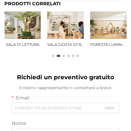
PRODOTTI CORRELATI
URA
SALA GIOCHI DI RUOLO
FORESTA LUMINOSA
PUBBLICO
Richiedi un preventivo gratuito
Il nostro rappresentante ti contatterà a breve.
Email
0/100
Nome