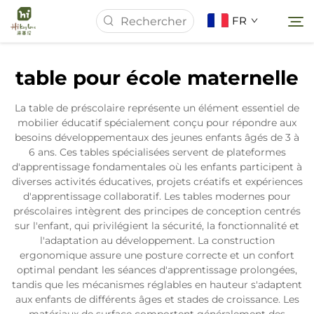
FR
table pour école maternelle
Page d'accueil
La table de préscolaire représente un élément essentiel de
mobilier éducatif spécialement conçu pour répondre aux
À Propos de Nous
besoins développementaux des jeunes enfants âgés de 3 à
6 ans. Ces tables spécialisées servent de plateformes
d'apprentissage fondamentales où les enfants participent à
Produits
diverses activités éducatives, projets créatifs et expériences
d'apprentissage collaboratif. Les tables modernes pour
préscolaires intègrent des principes de conception centrés
Actualités
sur l'enfant, qui privilégient la sécurité, la fonctionnalité et
l'adaptation au développement. La construction
ergonomique assure une posture correcte et un confort
Études de Cas
optimal pendant les séances d'apprentissage prolongées,
tandis que les mécanismes réglables en hauteur s'adaptent
aux enfants de différents âges et stades de croissance. Les
Contactez-nous