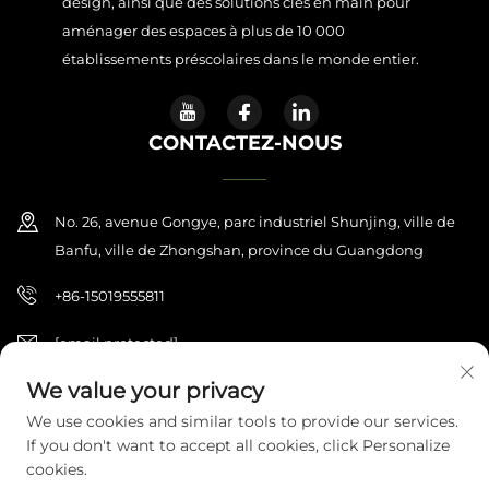
design, ainsi que des solutions clés en main pour
aménager des espaces à plus de 10 000
établissements préscolaires dans le monde entier.
CONTACTEZ-NOUS
No. 26, avenue Gongye, parc industriel Shunjing, ville de
Banfu, ville de Zhongshan, province du Guangdong
+86-15019555811
[email protected]
We value your privacy
We use cookies and similar tools to provide our services.
Copyright © 2026 Zhongshan Haijilun Cultural And Educational
If you don't want to accept all cookies, click Personalize
Product Co., Ltd.. Tous droits réservés.
Politique de confidentialité
cookies.