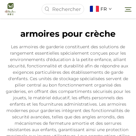
FR
armoires pour crèche
Page d'accueil
Les armoires de garderie constituent des solutions de
rangement essentielles spécialement conçues pour les
À Propos de Nous
environnements d'éducation à la petite enfance, alliant
sécurité, fonctionnalité et durabilité afin de répondre aux
exigences particulières des établissements de garde
Produits
d'enfants. Ces unités de stockage spécialisées servent de
pilier central au bon fonctionnement organisé des
garderies, en offrant des compartiments sécurisés pour les
Actualités
jouets, le matériel éducatif, les effets personnels des
enfants et les fournitures administratives. Les armoires
modernes pour garderies intègrent des fonctionnalités de
Études de Cas
sécurité avancées, telles que des angles arrondis, des
mécanismes de fermeture amortie et des serrures
résistantes aux enfants, garantissant ainsi une protection
Contactez-nous