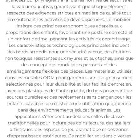
avancées qui privilégient à la fois les normes de sécurité et
la valeur éducative, garantissant que chaque élément
respecte des exigences strictes en matière de qualité tout
Contactez-nous
en soutenant les activités de développement. Le mobilier
intègre des principes ergonomiques adaptés aux
proportions des enfants, favorisant une posture correcte et
un confort optimal pendant les activités d'apprentissage.
Les caractéristiques technologiques principales incluent
des bords arrondis pour une sécurité accrue, des finitions
non toxiques résistantes aux rayures et aux taches, ainsi que
des conceptions modulaires permettant des
aménagements flexibles des pièces. Les matériaux utilisés
dans les meubles ODM pour garderies sont soigneusement
sélectionnés pour leur durabilité et leur facilité d'entretien,
avec des plastiques de haute qualité, du bois provenant de
sources durables et des revêtements sans danger pour les
enfants, capables de résister à une utilisation quotidienne
dans des environnements éducatifs animés. Les
applications s'étendent au-delà des salles de classe
traditionnelles pour inclure des coins lecture, des ateliers
artistiques, des espaces de jeu dramatique et des zones
d'apprentissage extérieures. Ce mobilier soutient diverses