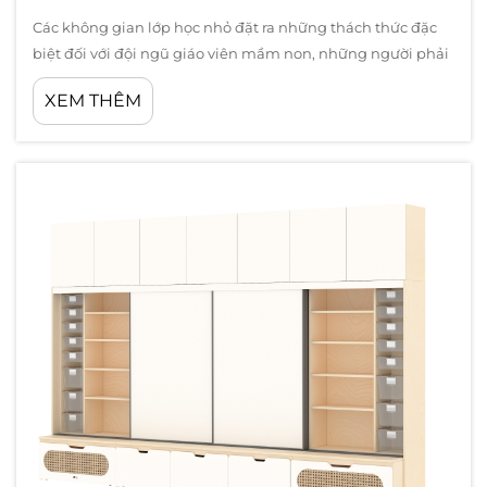
Các không gian lớp học nhỏ đặt ra những thách thức đặc
biệt đối với đội ngũ giáo viên mầm non, những người phải
tạo dựng môi trường học tập hấp dẫn và chức năng. Khi
XEM THÊM
làm việc trong diện tích hạn chế, mỗi món đồ nội thất
trường mầm non đều phải phục vụ nhiều mục đích cùng
lúc...