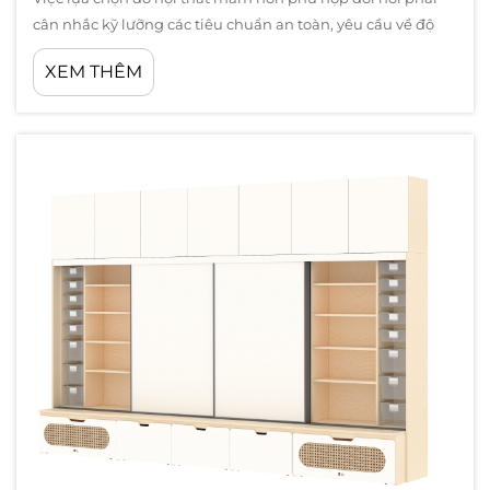
cân nhắc kỹ lưỡng các tiêu chuẩn an toàn, yêu cầu về độ
bền và giá trị giáo dục. Các cơ sở giáo dục đối mặt với
XEM THÊM
những thách thức riêng khi trang bị không gian học tập
cho trẻ nhỏ, bởi vì đồ đạc...