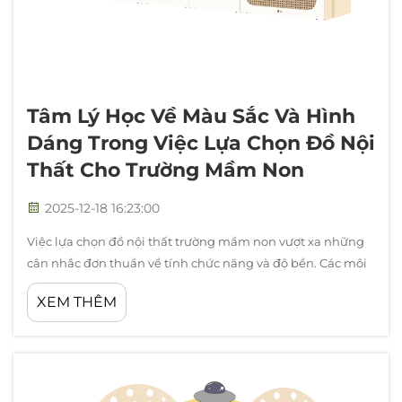
Tâm Lý Học Về Màu Sắc Và Hình
Dáng Trong Việc Lựa Chọn Đồ Nội
Thất Cho Trường Mầm Non
2025-12-18 16:23:00
Việc lựa chọn đồ nội thất trường mầm non vượt xa những
cân nhắc đơn thuần về tính chức năng và độ bền. Các môi
trường giáo dục hiện đại nhận thức rằng các yếu tố thị giác
XEM THÊM
trong thiết kế lớp học — đặc biệt là sự lựa chọn màu sắc và
hình dáng của các món đồ nội thất —...