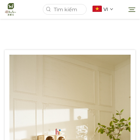
VI
Trang Chủ
Giới Thiệu Về Chúng Tôi
Sản Phẩm
Tin Tức
Các trường hợp
Tải Xuống