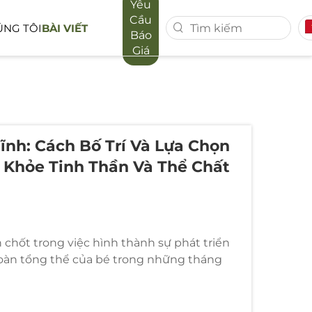
Yêu
Cầu
ÚNG TÔI
BÀI VIẾT
Báo
Giá
IN FOREST
DÒNG XE MAPORA
RỜI
ĩnh: Cách Bố Trí Và Lựa Chọn
 Khỏe Tinh Thần Và Thể Chất
 chốt trong việc hình thành sự phát triển
toàn tổng thể của bé trong những tháng
một phòng trẻ sơ sinh yên tĩnh thông qua
 cách cân nhắc...