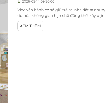
2026-05-14 09:30:00
Việc vận hành cơ sở giữ trẻ tại nhà đặt ra nhữ
ưu hóa không gian hạn chế đồng thời xây dựn
cho nhiều trẻ em. Việc lựa chọn đồ nội thất p
XEM THÊM
cùng quan trọng đối với các nhà cung cấp dịch 