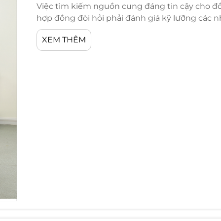
Việc tìm kiếm nguồn cung đáng tin cậy cho đồ
hợp đồng đòi hỏi phải đánh giá kỹ lưỡng các 
thù của môi trường giáo dục. Khác với đồ nội 
XEM THÊM
phải đáp ứng các tiêu chuẩn an toàn nghiêm ng