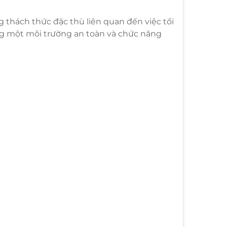
ng thách thức đặc thù liên quan đến việc tối
g một môi trường an toàn và chức năng
hòng trẻ sơ sinh thông minh trở nên vô
vụ chăm sóc trẻ cần...