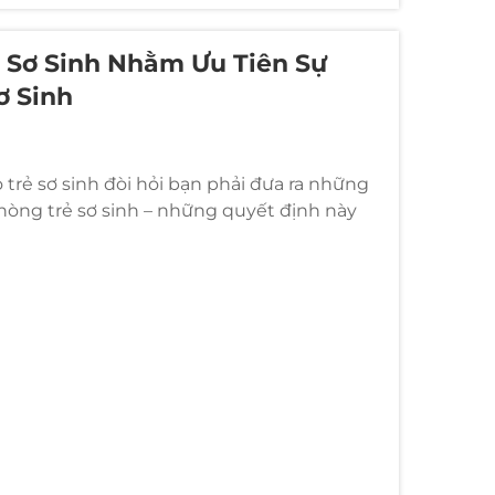
 Sơ Sinh Nhằm Ưu Tiên Sự
ơ Sinh
trẻ sơ sinh đòi hỏi bạn phải đưa ra những
hòng trẻ sơ sinh – những quyết định này
 toàn của trẻ. Những lựa chọn đồ nội thất
 tác động đến sự phát triển của bé...