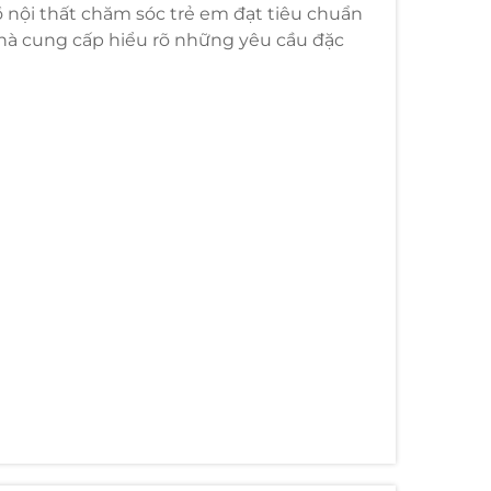
 nội thất chăm sóc trẻ em đạt tiêu chuẩn
nhà cung cấp hiểu rõ những yêu cầu đặc
thất dân dụng, đồ nội thất chăm sóc trẻ em
ặt...