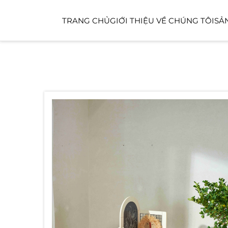
TRANG CHỦ
GIỚI THIỆU VỀ CHÚNG TÔI
SẢ
KHU CHỨC NĂNG
KHU CHĂM SÓC TRẺ