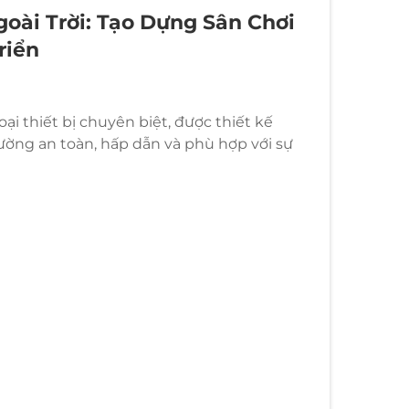
oài Trời: Tạo Dựng Sân Chơi
riển
oại thiết bị chuyên biệt, được thiết kế
ường an toàn, hấp dẫn và phù hợp với sự
hơi ngoài trời cho các cơ sở chăm sóc trẻ