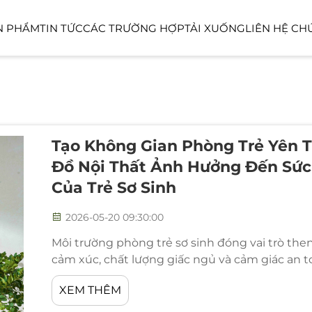
N PHẨM
TIN TỨC
CÁC TRƯỜNG HỢP
TẢI XUỐNG
LIÊN HỆ CH
DÒNG XE LINEA
DÒNG XE LUM
 EM
KHU VỰC CÔNG CỘNG
KHU NGOÀI T
Tạo Không Gian Phòng Trẻ Yên T
Đồ Nội Thất Ảnh Hưởng Đến Sức
Của Trẻ Sơ Sinh
2026-05-20 09:30:00
Môi trường phòng trẻ sơ sinh đóng vai trò then
cảm xúc, chất lượng giấc ngủ và cảm giác an 
đầu đời – giai đoạn nhạy cảm nhất. Tạo dựng 
XEM THÊM
việc lựa chọn đồ nội thất phòng trẻ sơ sinh một