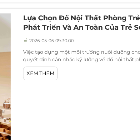
Lựa Chọn Đồ Nội Thất Phòng Trẻ
Phát Triển Và An Toàn Của Trẻ S
2026-05-06 09:30:00
Việc tạo dựng một môi trường nuôi dưỡng cho 
quyết định cân nhắc kỹ lưỡng về đồ nội thất p
trực tiếp ảnh hưởng đến cả sự phát triển và an
XEM THÊM
bạn thực hiện trong giai đoạn then chốt này sẽ