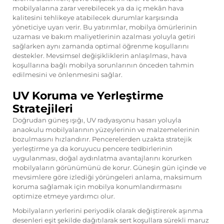
mobilyalarına zarar verebilecek ya da iç mekân hava
kalitesini tehlikeye atabilecek durumlar karşısında
yöneticiye uyarı verir. Bu yatırımlar, mobilya ömürlerinin
uzaması ve bakım maliyetlerinin azalması yoluyla getiri
sağlarken aynı zamanda optimal öğrenme koşullarını
destekler. Mevsimsel değişikliklerin anlaşılması, hava
koşullarına bağlı mobilya sorunlarının önceden tahmin
edilmesini ve önlenmesini sağlar.
UV Koruma ve Yerleştirme
Stratejileri
Doğrudan güneş ışığı, UV radyasyonu hasarı yoluyla
anaokulu mobilyalarının yüzeylerinin ve malzemelerinin
bozulmasını hızlandırır. Pencerelerden uzakta stratejik
yerleştirme ya da koruyucu pencere tedbirlerinin
uygulanması, doğal aydınlatma avantajlarını korurken
mobilyaların görünümünü de korur. Güneşin gün içinde ve
mevsimlere göre izlediği yörüngeleri anlama, maksimum
koruma sağlamak için mobilya konumlandırmasını
optimize etmeye yardımcı olur.
Mobilyaların yerlerini periyodik olarak değiştirerek aşınma
desenleri eşit şekilde dağıtılarak sert koşullara sürekli maruz