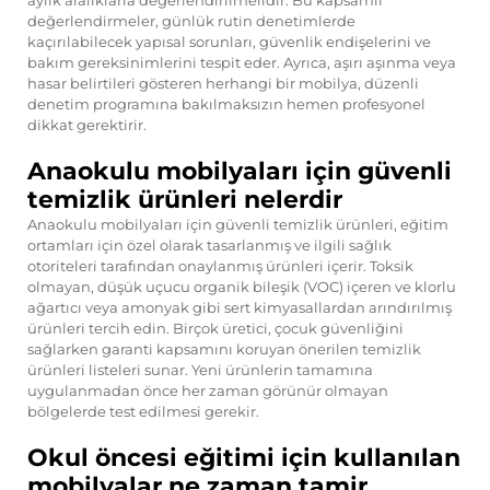
aylık aralıklarla değerlendirilmelidir. Bu kapsamlı
değerlendirmeler, günlük rutin denetimlerde
kaçırılabilecek yapısal sorunları, güvenlik endişelerini ve
bakım gereksinimlerini tespit eder. Ayrıca, aşırı aşınma veya
hasar belirtileri gösteren herhangi bir mobilya, düzenli
denetim programına bakılmaksızın hemen profesyonel
dikkat gerektirir.
Anaokulu mobilyaları için güvenli
temizlik ürünleri nelerdir
Anaokulu mobilyaları için güvenli temizlik ürünleri, eğitim
ortamları için özel olarak tasarlanmış ve ilgili sağlık
otoriteleri tarafından onaylanmış ürünleri içerir. Toksik
olmayan, düşük uçucu organik bileşik (VOC) içeren ve klorlu
ağartıcı veya amonyak gibi sert kimyasallardan arındırılmış
ürünleri tercih edin. Birçok üretici, çocuk güvenliğini
sağlarken garanti kapsamını koruyan önerilen temizlik
ürünleri listeleri sunar. Yeni ürünlerin tamamına
uygulanmadan önce her zaman görünür olmayan
bölgelerde test edilmesi gerekir.
Okul öncesi eğitimi için kullanılan
mobilyalar ne zaman tamir