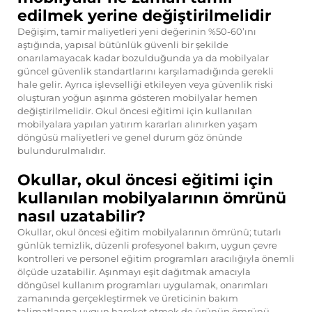
edilmek yerine değiştirilmelidir
Değişim, tamir maliyetleri yeni değerinin %50-60’ını
aştığında, yapısal bütünlük güvenli bir şekilde
onarılamayacak kadar bozulduğunda ya da mobilyalar
güncel güvenlik standartlarını karşılamadığında gerekli
hale gelir. Ayrıca işlevselliği etkileyen veya güvenlik riski
oluşturan yoğun aşınma gösteren mobilyalar hemen
değiştirilmelidir. Okul öncesi eğitimi için kullanılan
mobilyalara yapılan yatırım kararları alınırken yaşam
döngüsü maliyetleri ve genel durum göz önünde
bulundurulmalıdır.
Okullar, okul öncesi eğitimi için
kullanılan mobilyalarının ömrünü
nasıl uzatabilir?
Okullar, okul öncesi eğitim mobilyalarının ömrünü; tutarlı
günlük temizlik, düzenli profesyonel bakım, uygun çevre
kontrolleri ve personel eğitim programları aracılığıyla önemli
ölçüde uzatabilir. Aşınmayı eşit dağıtmak amacıyla
döngüsel kullanım programları uygulamak, onarımları
zamanında gerçekleştirmek ve üreticinin bakım
talimatlarına uygun hareket etmek de ürünün ömrünü