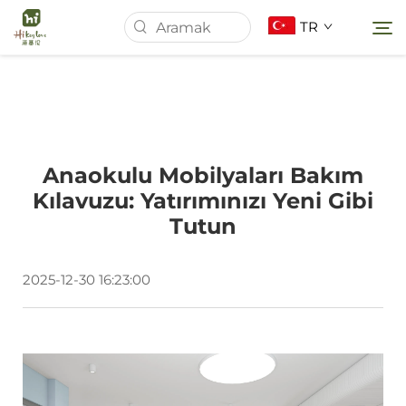
TR
Ana Sayfa
Anaokulu Mobilyaları Bakım
Hakkımızda
Kılavuzu: Yatırımınızı Yeni Gibi
Tutun
Ürünler
2025-12-30 16:23:00
Haberler
Davalar
İndir