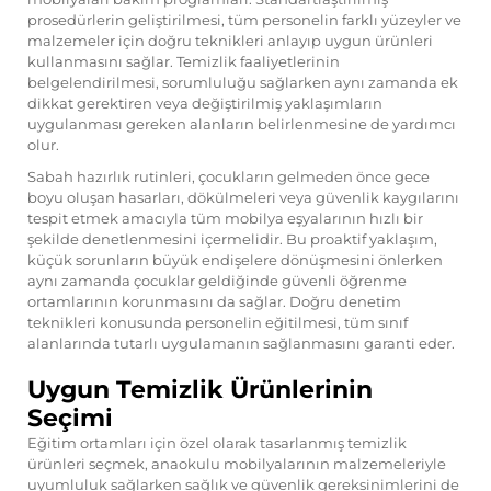
prosedürlerin geliştirilmesi, tüm personelin farklı yüzeyler ve
malzemeler için doğru teknikleri anlayıp uygun ürünleri
kullanmasını sağlar. Temizlik faaliyetlerinin
belgelendirilmesi, sorumluluğu sağlarken aynı zamanda ek
dikkat gerektiren veya değiştirilmiş yaklaşımların
uygulanması gereken alanların belirlenmesine de yardımcı
olur.
Sabah hazırlık rutinleri, çocukların gelmeden önce gece
boyu oluşan hasarları, dökülmeleri veya güvenlik kaygılarını
tespit etmek amacıyla tüm mobilya eşyalarının hızlı bir
şekilde denetlenmesini içermelidir. Bu proaktif yaklaşım,
küçük sorunların büyük endişelere dönüşmesini önlerken
aynı zamanda çocuklar geldiğinde güvenli öğrenme
ortamlarının korunmasını da sağlar. Doğru denetim
teknikleri konusunda personelin eğitilmesi, tüm sınıf
alanlarında tutarlı uygulamanın sağlanmasını garanti eder.
Uygun Temizlik Ürünlerinin
Seçimi
Eğitim ortamları için özel olarak tasarlanmış temizlik
ürünleri seçmek, anaokulu mobilyalarının malzemeleriyle
uyumluluk sağlarken sağlık ve güvenlik gereksinimlerini de