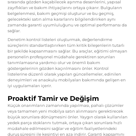
sırasında gözden kaçabilecek aşınma desenlerini, yapısal
zayıflıkları ve bakım ihtiyaçlarını ortaya çıkarır. Bulguların
belgelenmesi, bakım geçmişi oluşturur ve bu geçmiş,
gelecekteki satın alma kararlarını bilgilendirirken aynı
zamanda garanti uyumluluğunu ve optimal performansı da
sağlar.
Denetim kontrol listeleri oluşturmak, değerlendirme
süreçlerini standartlaştırırken tüm kritik bileşenlerin tutarlı
bir şekilde kapsanmasını sağlar. Bu araçlar, eğitimi olmayan
personelin profesyonel müdahale gerektiren sorunları
tanımlamasına yardımcı olur ve önemli bakım
göstergelerinin gözden kaçırılmasını önler. Kontrol
listelerine düzenli olarak yapılan güncellemeler, edinilen
deneyimleri ve anaokulu mobilyaları bakımında gelişen en
iyi uygulamaları içerir.
Proaktif Tamir ve Değişim
Küçük onarımların zamanında yapılması, pahalı çözümler
veya tamamen yeni mobilya satın alınmasını gerektirecek
büyük sorunlara dönüşmesini önler. Yaygın olarak kullanılan
yedek parça stoklarını tutmak, ortaya çıkan sorunlara hızlı
müdahale edilmesini sağlar ve eğitim faaliyetlerindeki
duruş süresini ile kesintiyi en aza indirir. Garanti kapsamını