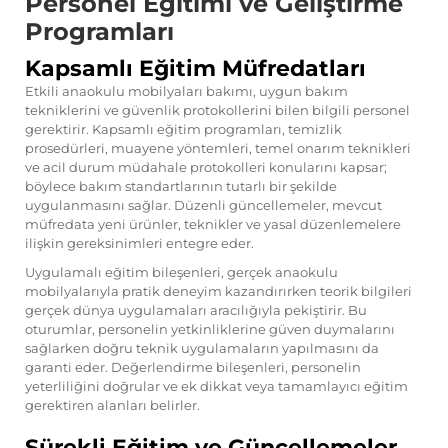
Personel Eğitimi ve Geliştirme
Programları
Kapsamlı Eğitim Müfredatları
Etkili anaokulu mobilyaları bakımı, uygun bakım
tekniklerini ve güvenlik protokollerini bilen bilgili personel
gerektirir. Kapsamlı eğitim programları, temizlik
prosedürleri, muayene yöntemleri, temel onarım teknikleri
ve acil durum müdahale protokolleri konularını kapsar;
böylece bakım standartlarının tutarlı bir şekilde
uygulanmasını sağlar. Düzenli güncellemeler, mevcut
müfredata yeni ürünler, teknikler ve yasal düzenlemelere
ilişkin gereksinimleri entegre eder.
Uygulamalı eğitim bileşenleri, gerçek anaokulu
mobilyalarıyla pratik deneyim kazandırırken teorik bilgileri
gerçek dünya uygulamaları aracılığıyla pekiştirir. Bu
oturumlar, personelin yetkinliklerine güven duymalarını
sağlarken doğru teknik uygulamaların yapılmasını da
garanti eder. Değerlendirme bileşenleri, personelin
yeterliliğini doğrular ve ek dikkat veya tamamlayıcı eğitim
gerektiren alanları belirler.
Sürekli Eğitim ve Güncellemeler