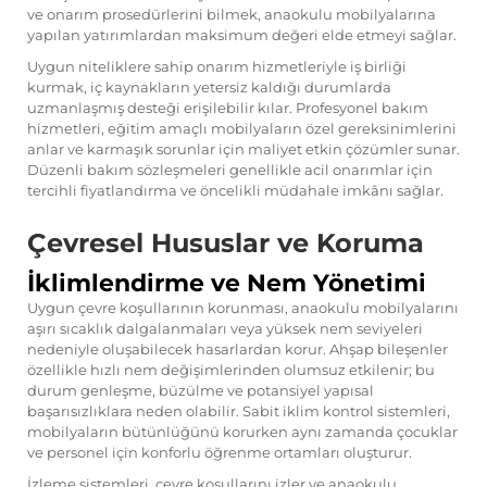
ve onarım prosedürlerini bilmek, anaokulu mobilyalarına
yapılan yatırımlardan maksimum değeri elde etmeyi sağlar.
Uygun niteliklere sahip onarım hizmetleriyle iş birliği
kurmak, iç kaynakların yetersiz kaldığı durumlarda
uzmanlaşmış desteği erişilebilir kılar. Profesyonel bakım
hizmetleri, eğitim amaçlı mobilyaların özel gereksinimlerini
anlar ve karmaşık sorunlar için maliyet etkin çözümler sunar.
Düzenli bakım sözleşmeleri genellikle acil onarımlar için
tercihli fiyatlandırma ve öncelikli müdahale imkânı sağlar.
Çevresel Hususlar ve Koruma
İklimlendirme ve Nem Yönetimi
Uygun çevre koşullarının korunması, anaokulu mobilyalarını
aşırı sıcaklık dalgalanmaları veya yüksek nem seviyeleri
nedeniyle oluşabilecek hasarlardan korur. Ahşap bileşenler
özellikle hızlı nem değişimlerinden olumsuz etkilenir; bu
durum genleşme, büzülme ve potansiyel yapısal
başarısızlıklara neden olabilir. Sabit iklim kontrol sistemleri,
mobilyaların bütünlüğünü korurken aynı zamanda çocuklar
ve personel için konforlu öğrenme ortamları oluşturur.
İzleme sistemleri, çevre koşullarını izler ve anaokulu