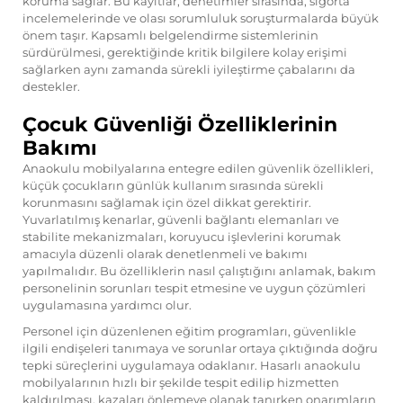
koruma sağlar. Bu kayıtlar, denetimler sırasında, sigorta
incelemelerinde ve olası sorumluluk soruşturmalarda büyük
önem taşır. Kapsamlı belgelendirme sistemlerinin
sürdürülmesi, gerektiğinde kritik bilgilere kolay erişimi
sağlarken aynı zamanda sürekli iyileştirme çabalarını da
destekler.
Çocuk Güvenliği Özelliklerinin
Bakımı
Anaokulu mobilyalarına entegre edilen güvenlik özellikleri,
küçük çocukların günlük kullanım sırasında sürekli
korunmasını sağlamak için özel dikkat gerektirir.
Yuvarlatılmış kenarlar, güvenli bağlantı elemanları ve
stabilite mekanizmaları, koruyucu işlevlerini korumak
amacıyla düzenli olarak denetlenmeli ve bakımı
yapılmalıdır. Bu özelliklerin nasıl çalıştığını anlamak, bakım
personelinin sorunları tespit etmesine ve uygun çözümleri
uygulamasına yardımcı olur.
Personel için düzenlenen eğitim programları, güvenlikle
ilgili endişeleri tanımaya ve sorunlar ortaya çıktığında doğru
tepki süreçlerini uygulamaya odaklanır. Hasarlı anaokulu
mobilyalarının hızlı bir şekilde tespit edilip hizmetten
kaldırılması, kazaları önlemeye olanak tanırken onarımların