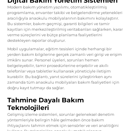
Dijital Bakım Yönetim Sistemleri
Modern bakım yönetim yazılımı, otomatikleştirilmiş
programlama, envanter takibi ve belgelendirme yetenekleri
aracılığıyla anaokulu mobilyalarının bakımını kolaylaştırır.
Bu sistemler, bakım geçmişi, garanti bilgileri ve tamir
kayıtları için merkezileştirilmiş veritabanları sağlarken, karar
verme süreçlerini ve bütçe planlama faaliyetlerini
destekleyen raporlar oluşturur.
Mobil uygulamalar, eğitim tesisleri içinde herhangi bir
yerden bakım bilgilerine gerçek zamanlı veri girişi ve erişim
imkânı sunar. Personel üyeleri, sorunları hemen
belgeleyebilir, tamir prosedürlerine erişebilir ve akıllı
telefonlar veya tabletler kullanarak yöneticiyle iletişim
kurabilir. Bu bağlantı, yanıt sürelerini iyileştirirken aynı
zamanda tüm anaokulu mobilyaları bakım faaliyetleri için
doğru kayıt tutmayı da sağlar.
Tahmine Dayalı Bakım
Teknolojileri
Gelişmiş izleme sistemleri, sorunlar geleneksel denetim
yöntemleriyle belirgin hâle gelmeden önce bakım
ihtiyaçlarını tahmin etmek için sensörler ve veri analitiğini