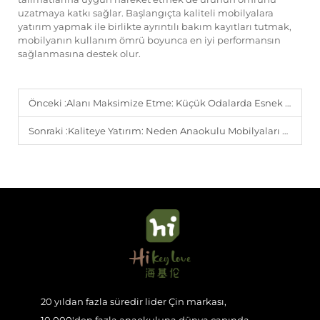
uzatmaya katkı sağlar. Başlangıçta kaliteli mobilyalara
yatırım yapmak ile birlikte ayrıntılı bakım kayıtları tutmak,
mobilyanın kullanım ömrü boyunca en iyi performansın
sağlanmasına destek olur.
Önceki :
Alanı Maksimize Etme: Küçük Odalarda Esnek Okul Öncesi Eğitim Mobilya Düzenlemeleri
Sonraki :
Kaliteye Yatırım: Neden Anaokulu Mobilyaları Erken Öğrenme Sonuçlarını Etkiler?
20 yıldan fazla süredir lider Çin markası,