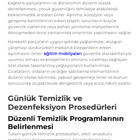
bağlantı parçalarının ve donanımın düzenli olarak
denetlenmesi, çocuk güvenliğini tehlikeye atabilecek
beklenmedik arızaları önler. Aşınma, korozyon veya
gevşeme belirtilerinin erken tespiti, sorunların büyük
güvenlik risklerine veya pahalı yenileme maliyetlerine
dönüşmeden önce zamanında onarımlar yapılmasını sağlar.
Hareketli parçaların uygun şekilde yağlanması, düzgün
çalışmayı sürdürürken mekanik bileşenlerin erken
aşınmasını önler.
eğitim mobilyaları
güvenlik standartlarıyla
uyumlu olmayı ve bileşenlerin ömrünü uzatmayı sağlayan
özel olarak tasarlanmış yağlayıcıların kullanılması.
Cıvataların, vidaların ve diğer sabitleme elemanlarının
düzenli olarak sıkılması, yapısal gevşemeyi önler ve bunun
sonucunda oluşabilecek dengesizlik veya arıza riskini azaltır.
Günlük Temizlik ve
Dezenfeksiyon Prosedürleri
Düzenli Temizlik Programlarının
Belirlenmesi
Tutarlı günlük temizlik protokolleri, etkili
anaokulu
mobilyaları
bakım programları. Standartlaştırılmış