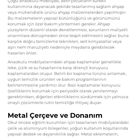
Çoğu anaokulu mobilyası, aktif çocukların sürekli
kullanımına dayanacak şekilde tasarlanmış sağlam ahşap
veya mühendislik ürünü ahşap malzemelerden yapılmıştır.
Bu malzemelerin yapısal bütünlüğünü ve görünümünü
korumak için özel bakım yöntemleri gerekir. Ahşap
yüzeylerin düzenli olarak denetlenmesi, sorunların maliyetli
onarımlara dönüşmeden önce tespit edilmesini sağlar; buna
karşılık doğru temizleme teknikleri, sert kimyasallar veya
aşırı nem maruziyeti nedeniyle meydana gelebilecek
hasarları önler.
Anaokulu mobilyalarındaki ahşap kaplamalar genellikle
leke, çizik ve su hasarlarına karşı dirençli koruyucu
kaplamalardan oluşur. Belirli bir kaplama türünü anlamak,
uygun temizlik ürünleri ve bakım programlarının
belirlenmesine yardımcı olur. Bazı kaplamalar koruyucu
özelliklerini korumak için periyodik olarak yenilenmeyi
gerektirirken, diğerleri etkinliklerini sürdürmek için yalnızca
onaylı çözümlerle rutin temizliğe ihtiyaç duyar.
Metal Çerçeve ve Donanım
Okul öncesi eğitim kurumları için tasarlanan mobilyalardaki
çelik ve alüminyum bileşenler, yoğun kullanım koşullarında
yapısal destek ve dayanıklılık sağlar. Metal eklemelerin,