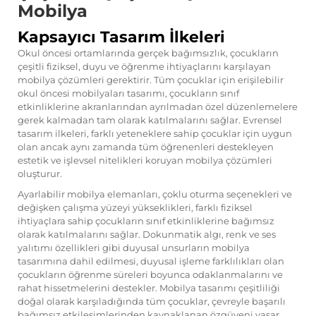
Mobilya
Kapsayıcı Tasarım İlkeleri
Okul öncesi ortamlarında gerçek bağımsızlık, çocukların
çeşitli fiziksel, duyu ve öğrenme ihtiyaçlarını karşılayan
mobilya çözümleri gerektirir. Tüm çocuklar için erişilebilir
okul öncesi mobilyaları tasarımı, çocukların sınıf
etkinliklerine akranlarından ayrılmadan özel düzenlemelere
gerek kalmadan tam olarak katılmalarını sağlar. Evrensel
tasarım ilkeleri, farklı yeteneklere sahip çocuklar için uygun
olan ancak aynı zamanda tüm öğrenenleri destekleyen
estetik ve işlevsel nitelikleri koruyan mobilya çözümleri
oluşturur.
Ayarlabilir mobilya elemanları, çoklu oturma seçenekleri ve
değişken çalışma yüzeyi yükseklikleri, farklı fiziksel
ihtiyaçlara sahip çocukların sınıf etkinliklerine bağımsız
olarak katılmalarını sağlar. Dokunmatik algı, renk ve ses
yalıtımı özellikleri gibi duyusal unsurların mobilya
tasarımına dahil edilmesi, duyusal işleme farklılıkları olan
çocukların öğrenme süreleri boyunca odaklanmalarını ve
rahat hissetmelerini destekler. Mobilya tasarımı çeşitliliği
doğal olarak karşıladığında tüm çocuklar, çevreyle başarılı
bağımsız etkileşimlerinden kaynaklanan özgüveni yaşar.