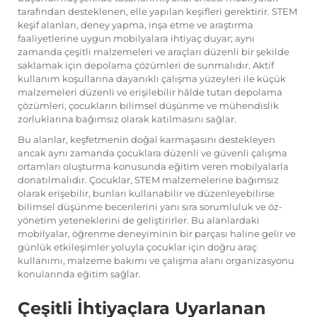
tarafından desteklenen, elle yapılan keşifleri gerektirir. STEM
keşif alanları, deney yapma, inşa etme ve araştırma
faaliyetlerine uygun mobilyalara ihtiyaç duyar; aynı
zamanda çeşitli malzemeleri ve araçları düzenli bir şekilde
saklamak için depolama çözümleri de sunmalıdır. Aktif
kullanım koşullarına dayanıklı çalışma yüzeyleri ile küçük
malzemeleri düzenli ve erişilebilir hâlde tutan depolama
çözümleri, çocukların bilimsel düşünme ve mühendislik
zorluklarına bağımsız olarak katılmasını sağlar.
Bu alanlar, keşfetmenin doğal karmaşasını destekleyen
ancak aynı zamanda çocuklara düzenli ve güvenli çalışma
ortamları oluşturma konusunda eğitim veren mobilyalarla
donatılmalıdır. Çocuklar, STEM malzemelerine bağımsız
olarak erişebilir, bunları kullanabilir ve düzenleyebilirse
bilimsel düşünme becerilerini yanı sıra sorumluluk ve öz-
yönetim yeteneklerini de geliştirirler. Bu alanlardaki
mobilyalar, öğrenme deneyiminin bir parçası haline gelir ve
günlük etkileşimler yoluyla çocuklar için doğru araç
kullanımı, malzeme bakımı ve çalışma alanı organizasyonu
konularında eğitim sağlar.
Çeşitli İhtiyaçlara Uyarlanan