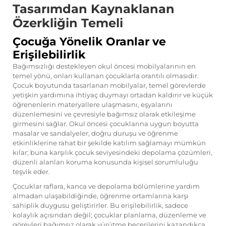
Tasarımdan Kaynaklanan
Özerkliğin Temeli
Çocuğa Yönelik Oranlar ve
Erişilebilirlik
Bağımsızlığı destekleyen okul öncesi mobilyalarının en
temel yönü, onları kullanan çocuklarla orantılı olmasıdır.
Çocuk boyutunda tasarlanan mobilyalar, temel görevlerde
yetişkin yardımına ihtiyaç duymayı ortadan kaldırır ve küçük
öğrenenlerin materyallere ulaşmasını, eşyalarını
düzenlemesini ve çevresiyle bağımsız olarak etkileşime
girmesini sağlar. Okul öncesi çocuklarına uygun boyutta
masalar ve sandalyeler, doğru duruşu ve öğrenme
etkinliklerine rahat bir şekilde katılım sağlamayı mümkün
kılar; buna karşılık çocuk seviyesindeki depolama çözümleri,
düzenli alanları koruma konusunda kişisel sorumluluğu
teşvik eder.
Çocuklar raflara, kanca ve depolama bölümlerine yardım
almadan ulaşabildiğinde, öğrenme ortamlarına karşı
sahiplik duygusu geliştirirler. Bu erişilebilirlik, sadece
kolaylık açısından değil; çocuklar planlama, düzenleme ve
görevleri bağımsız olarak yürütme becerilerini kazandıkça