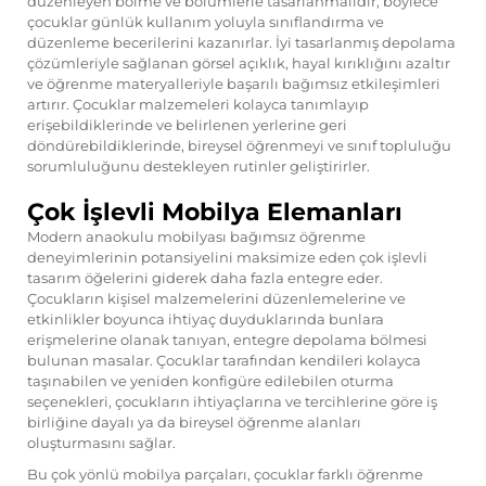
düzenleyen bölme ve bölümlerle tasarlanmalıdır; böylece
çocuklar günlük kullanım yoluyla sınıflandırma ve
düzenleme becerilerini kazanırlar. İyi tasarlanmış depolama
çözümleriyle sağlanan görsel açıklık, hayal kırıklığını azaltır
ve öğrenme materyalleriyle başarılı bağımsız etkileşimleri
artırır. Çocuklar malzemeleri kolayca tanımlayıp
erişebildiklerinde ve belirlenen yerlerine geri
döndürebildiklerinde, bireysel öğrenmeyi ve sınıf topluluğu
sorumluluğunu destekleyen rutinler geliştirirler.
Çok İşlevli Mobilya Elemanları
Modern
anaokulu mobilyası
bağımsız öğrenme
deneyimlerinin potansiyelini maksimize eden çok işlevli
tasarım öğelerini giderek daha fazla entegre eder.
Çocukların kişisel malzemelerini düzenlemelerine ve
etkinlikler boyunca ihtiyaç duyduklarında bunlara
erişmelerine olanak tanıyan, entegre depolama bölmesi
bulunan masalar. Çocuklar tarafından kendileri kolayca
taşınabilen ve yeniden konfigüre edilebilen oturma
seçenekleri, çocukların ihtiyaçlarına ve tercihlerine göre iş
birliğine dayalı ya da bireysel öğrenme alanları
oluşturmasını sağlar.
Bu çok yönlü mobilya parçaları, çocuklar farklı öğrenme