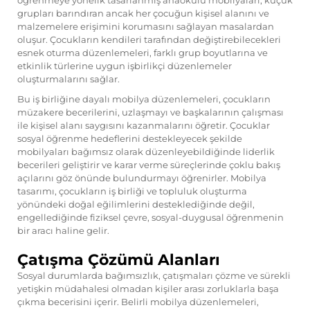
öğrenmeye yönelik tasarlanmış anaokulu mobilyaları, küçük
grupları barındıran ancak her çocuğun kişisel alanını ve
malzemelere erişimini korumasını sağlayan masalardan
oluşur. Çocukların kendileri tarafından değiştirebilecekleri
esnek oturma düzenlemeleri, farklı grup boyutlarına ve
etkinlik türlerine uygun işbirlikçi düzenlemeler
oluşturmalarını sağlar.
Bu iş birliğine dayalı mobilya düzenlemeleri, çocukların
müzakere becerilerini, uzlaşmayı ve başkalarının çalışması
ile kişisel alanı saygısını kazanmalarını öğretir. Çocuklar
sosyal öğrenme hedeflerini destekleyecek şekilde
mobilyaları bağımsız olarak düzenleyebildiğinde liderlik
becerileri geliştirir ve karar verme süreçlerinde çoklu bakış
açılarını göz önünde bulundurmayı öğrenirler. Mobilya
tasarımı, çocukların iş birliği ve topluluk oluşturma
yönündeki doğal eğilimlerini desteklediğinde değil,
engellediğinde fiziksel çevre, sosyal-duygusal öğrenmenin
bir aracı haline gelir.
Çatışma Çözümü Alanları
Sosyal durumlarda bağımsızlık, çatışmaları çözme ve sürekli
yetişkin müdahalesi olmadan kişiler arası zorluklarla başa
çıkma becerisini içerir. Belirli mobilya düzenlemeleri,