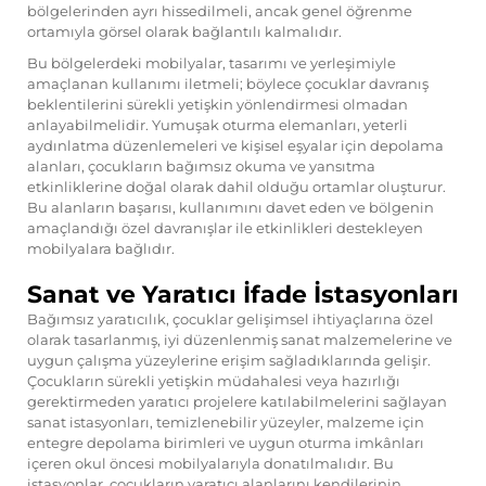
bölgelerinden ayrı hissedilmeli, ancak genel öğrenme
ortamıyla görsel olarak bağlantılı kalmalıdır.
Bu bölgelerdeki mobilyalar, tasarımı ve yerleşimiyle
amaçlanan kullanımı iletmeli; böylece çocuklar davranış
beklentilerini sürekli yetişkin yönlendirmesi olmadan
anlayabilmelidir. Yumuşak oturma elemanları, yeterli
aydınlatma düzenlemeleri ve kişisel eşyalar için depolama
alanları, çocukların bağımsız okuma ve yansıtma
etkinliklerine doğal olarak dahil olduğu ortamlar oluşturur.
Bu alanların başarısı, kullanımını davet eden ve bölgenin
amaçlandığı özel davranışlar ile etkinlikleri destekleyen
mobilyalara bağlıdır.
Sanat ve Yaratıcı İfade İstasyonları
Bağımsız yaratıcılık, çocuklar gelişimsel ihtiyaçlarına özel
olarak tasarlanmış, iyi düzenlenmiş sanat malzemelerine ve
uygun çalışma yüzeylerine erişim sağladıklarında gelişir.
Çocukların sürekli yetişkin müdahalesi veya hazırlığı
gerektirmeden yaratıcı projelere katılabilmelerini sağlayan
sanat istasyonları, temizlenebilir yüzeyler, malzeme için
entegre depolama birimleri ve uygun oturma imkânları
içeren okul öncesi mobilyalarıyla donatılmalıdır. Bu
istasyonlar, çocukların yaratıcı alanlarını kendilerinin