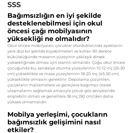
SSS
Bağımsızlığın en iyi şekilde
desteklenebilmesi için okul
öncesi çağı mobilyasının
yüksekliği ne olmalıdır?
Okul öncesi mobilyaları, çocuklar oturduklarında ayaklarını
yere düz bir şekilde koyabilmeleri ve kolları 90 derece
büküldüğünde masanın yüzeyinin yaklaşık dirsek
yüksekliğinde olması için orantılı olmalıdır. Çoğu okul öncesi
çocuğunda bu, sandalye oturma yüzeylerinin 10-12 inç (25-30
cm) yükseklikte ve masa yüzeylerinin 18-20 inç (45-50 cm)
yükseklikte olmasını gerektirir. Depolama çözümleri,
çocukların malzemelere ve gereçlere bağımsız olarak
ulaşmalarını sağlamak amacıyla çocuk göz seviyesinde
erişilebilir olmalı ve genellikle 36 inç (90 cm)’den daha
yüksek olmamalıdır.
Mobilya yerleşimi, çocukların
bağımsızlık gelişimini nasıl
etkiler?