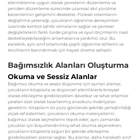
etkinliklerine uygun olarak çevrelerini düzenleme ve
yeniden düzenleme sürecinde uzamsal akıl yürütme
becerilerinin gelişimini destekler. Fiziksel ortamlarını
değiştirme yeteneği, çocukların öğrenme deneyimleri
üzerinde kontrol sahibi olmalarını sağlar ve çevresel
değişikliklerin farklı türde çalışma ve oyun biçimlerini nasıl
destekleyebileceğini anlamalarına yardımcı olur. Bu
esneklik, aynı sınıf ortamında çeşitli öğrenme stillerini ve
tercihlerini barındırmak için hayati öneme sahiptir.
Bağımsızlık Alanları Oluşturma
Okuma ve Sessiz Alanlar
Bağımsız okuma ve sessiz düşünme için ayrılan alanlar,
çocukların kitaplarla ve düşünceli etkinliklerle bireysel
olarak etkileşime girebilecekleri davetkar ve rahat ortamlar
yaratan özel olarak tasarlanmış anaokulu mobilyaları
gerektirir. Kitapların ön yüzü görülecek şekilde yerleştirildiği
alçak raf sistemleri, çocukların okuma materyallerini
bağımsız olarak seçmelerini teşvik eder; aynı zamanda
çocuklar için boyutlandırılmış rahat oturma seçenekleri,
çocukların kitaplarla özgün bir şekilde etkileşime
girebilecekleri alanlar sağlar. Bu alanlar, daha hareketli sınıf