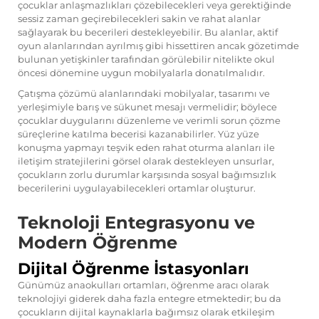
çocuklar anlaşmazlıkları çözebilecekleri veya gerektiğinde
sessiz zaman geçirebilecekleri sakin ve rahat alanlar
sağlayarak bu becerileri destekleyebilir. Bu alanlar, aktif
oyun alanlarından ayrılmış gibi hissettiren ancak gözetimde
bulunan yetişkinler tarafından görülebilir nitelikte okul
öncesi dönemine uygun mobilyalarla donatılmalıdır.
Çatışma çözümü alanlarındaki mobilyalar, tasarımı ve
yerleşimiyle barış ve sükunet mesajı vermelidir; böylece
çocuklar duygularını düzenleme ve verimli sorun çözme
süreçlerine katılma becerisi kazanabilirler. Yüz yüze
konuşma yapmayı teşvik eden rahat oturma alanları ile
iletişim stratejilerini görsel olarak destekleyen unsurlar,
çocukların zorlu durumlar karşısında sosyal bağımsızlık
becerilerini uygulayabilecekleri ortamlar oluşturur.
Teknoloji Entegrasyonu ve
Modern Öğrenme
Dijital Öğrenme İstasyonları
Günümüz anaokulları ortamları, öğrenme aracı olarak
teknolojiyi giderek daha fazla entegre etmektedir; bu da
çocukların dijital kaynaklarla bağımsız olarak etkileşim