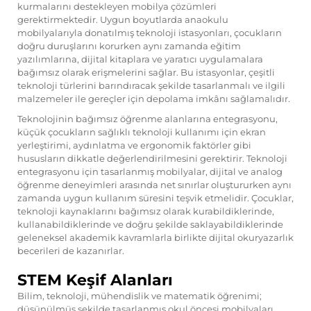
kurmalarını destekleyen mobilya çözümleri
gerektirmektedir. Uygun boyutlarda anaokulu
mobilyalarıyla donatılmış teknoloji istasyonları, çocukların
doğru duruşlarını korurken aynı zamanda eğitim
yazılımlarına, dijital kitaplara ve yaratıcı uygulamalara
bağımsız olarak erişmelerini sağlar. Bu istasyonlar, çeşitli
teknoloji türlerini barındıracak şekilde tasarlanmalı ve ilgili
malzemeler ile gereçler için depolama imkânı sağlamalıdır.
Teknolojinin bağımsız öğrenme alanlarına entegrasyonu,
küçük çocukların sağlıklı teknoloji kullanımı için ekran
yerleştirimi, aydınlatma ve ergonomik faktörler gibi
hususların dikkatle değerlendirilmesini gerektirir. Teknoloji
entegrasyonu için tasarlanmış mobilyalar, dijital ve analog
öğrenme deneyimleri arasında net sınırlar oluştururken aynı
zamanda uygun kullanım süresini teşvik etmelidir. Çocuklar,
teknoloji kaynaklarını bağımsız olarak kurabildiklerinde,
kullanabildiklerinde ve doğru şekilde saklayabildiklerinde
geleneksel akademik kavramlarla birlikte dijital okuryazarlık
becerileri de kazanırlar.
STEM Keşif Alanları
Bilim, teknoloji, mühendislik ve matematik öğrenimi;
düşünülmüş şekilde tasarlanmış okul öncesi mobilyaları