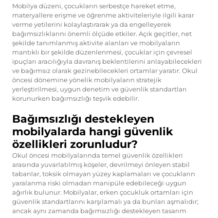
Mobilya düzeni, çocukların serbestçe hareket etme,
materyallere erişme ve öğrenme aktiviteleriyle ilgili karar
verme yetilerini kolaylaştırarak ya da engelleyerek
bağımsızlıklarını önemli ölçüde etkiler. Açık geçitler, net
şekilde tanımlanmış aktivite alanları ve mobilyaların
mantıklı bir şekilde düzenlenmesi, çocuklar için çevresel
ipuçları aracılığıyla davranış beklentilerini anlayabilecekleri
ve bağımsız olarak gezinebilecekleri ortamlar yaratır. Okul
öncesi dönemine yönelik mobilyaların stratejik
yerleştirilmesi, uygun denetim ve güvenlik standartları
korunurken bağımsızlığı teşvik edebilir.
Bağımsızlığı destekleyen
mobilyalarda hangi güvenlik
özellikleri zorunludur?
Okul öncesi mobilyalarında temel güvenlik özellikleri
arasında yuvarlatılmış köşeler, devrilmeyi önleyen stabil
tabanlar, toksik olmayan yüzey kaplamaları ve çocukların
yaralanma riski olmadan manipüle edebileceği uygun
ağırlık bulunur. Mobilyalar, erken çocukluk ortamları için
güvenlik standartlarını karşılamalı ya da bunları aşmalıdır;
ancak aynı zamanda bağımsızlığı destekleyen tasarım