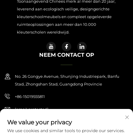
Toonaangevend Chinees merk al meer dan 20 jaar,
leverend aan ecologisch veilige, designgerichte
Contacteer Ons
kleuterschoolmeubels en compleet opgeleverde
ruimteoplossingen aan meer dan 10.000
Blogs
kleuterscholen wereldwijd.
NEEM CONTACT OP
No. 26 Gongye Avenue, Shunjing Industriepark, Banfu
Stad, Zhongshan Stad, Guangdong Provincie
+86-15019555811
[email protected]
We value your privacy
We use cookies and similar tools to provide our services.