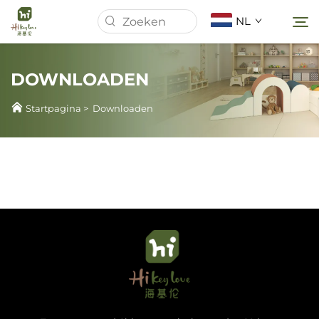
NL
DOWNLOADEN
Startpagina
Startpagina
>
Downloaden
Over Ons
Producten
Nieuws
Gevallen
Downloaden