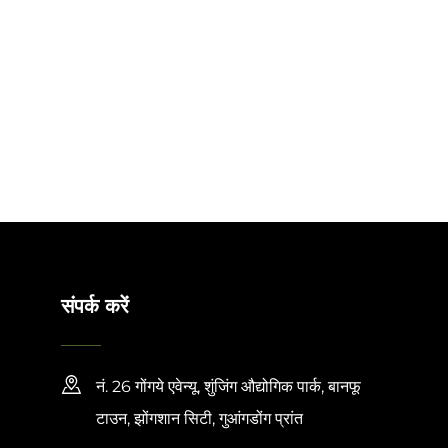
संपर्क करें
नं. 26 गोंगये एवेन्यू, शुंजिंग औद्योगिक पार्क, बानफू
टाउन, झोंगशान सिटी, गुआंगडोंग प्रांत