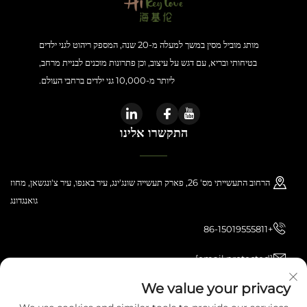
מותג מוביל מסין במשך למעלה מ-20 שנה, המספק ריהוט לגני ילדים
בטיחותי ובריא, עם דגש על עיצוב, וכן פתרונות מוכנים לבניית מרחב,
ליותר מ-10,000 גני ילדים ברחבי העולם.
התקשרו אלינו
הרחוב התעשייתי מס' 26, פארק תעשייה שונג'ינג, עיר באנפו, עיר צ'ונגשאן, מחוז
גואנגדונג
+86-15019555811
[email protected]
We value your privacy