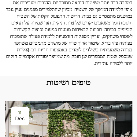
במהרה רבה יותר משיטות הוראה מסורתיות. ההורים מעריכים את
אופי הלמידה המושך של השטיח, מכיוון שהתלמידים מפגינים עניין גובר
במושגים מתמטיים גם בבית. דרישות התפעול הקלות של השטיח
חוסכות זמן ומשאבים יקרים של צוות הניקיון, תוך שמירה על תנאים
היגייניים בכיתה. תכונות הבטיחות מונעות פגיעות נפוצות הקשורות
לשטחי משחקים, ועדיין מספקות הזדמנויות ללמידה פעילה שתומכות
בפיתוח פיזי בריא. שימור ארוך טווח של מושגים מתמטיים משתפר
בצורה משמעותית כשילדים לומדים באמצעות חוויות רב-감ליות
שמספק שטיח המספרים לגן חובה, מה שמייצר יסודות אקדמיים חזקים
יותר ללמידה עתידית.
טיפים ושיטות
11
Dec