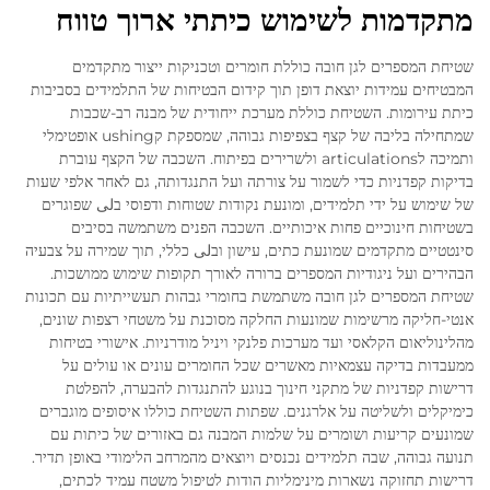
מתקדמות לשימוש כיתתי ארוך טווח
שטיחת המספרים לגן חובה כוללת חומרים וטכניקות ייצור מתקדמים
המבטיחים עמידות יוצאת דופן תוך קידום הבטיחות של התלמידים בסביבות
כיתת עירומות. השטיחת כוללת מערכת ייחודית של מבנה רב-שכבות
שמתחילה בליבה של קצף בצפיפות גבוהה, שמספקת קushing אופטימלי
ותמיכה לarticulations ולשרירים בפיתוח. השכבה של הקצף עוברת
בדיקות קפדניות כדי לשמור על צורתה ועל התנגדותה, גם לאחר אלפי שעות
של שימוש על ידי תלמידים, ומונעת נקודות שטוחות ודפוסי בلى שפוגרים
בשטיחות חינוכיים פחות איכותיים. השכבה הפנים משתמשה בסיבים
סינטטיים מתקדמים שמונעת כתים, עישון ובلى כללי, תוך שמירה על צבעיה
הבהירים ועל ניגודיות המספרים ברורה לאורך תקופות שימוש ממושכות.
שטיחת המספרים לגן חובה משתמשת בחומרי גבהות תעשייתיות עם תכונות
אנטי-חליקה מרשימות שמונעות החלקה מסוכנת על משטחי רצפות שונים,
מהלינוליאום הקלאסי ועד מערכות פלנקי ויניל מודרניות. אישורי בטיחות
ממעבדות בדיקה עצמאיות מאשרים שכל החומרים עונים או עולים על
דרישות קפדניות של מתקני חינוך בנוגע להתנגדות להבערה, להפלטת
כימיקלים ולשליטה על אלרגנים. שפתות השטיחת כוללו איסופים מוגברים
שמונעים קריעות ושומרים על שלמות המבנה גם באזורים של כיתות עם
תנועה גבוהה, שבה תלמידים נכנסים ויוצאים מהמרחב הלימודי באופן תדיר.
דרישות תחזוקה נשארות מינימליות הודות לטיפול משטח עמיד לכתים,