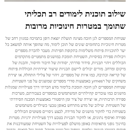
שילוב תוכנית לימודים רב תכליתי
שתומך במטרות חינוכיות מרובות
שטיחת המספרים לגן חובה מציגה תועלת יוצאת דופן בתמיכה במגוון רחב של
מטרות חינוכיות בתחומים שונים של תוכן לימוד, מה שהופך אותה למשאב בל
יער לתוכניות פיתוח משלימות בתקופת הפיתות. מעבר להכרת מספרים
ויכולות ספירה בסיסיות, השטיחת תומכת במושגים מתמטיים מתקדמים
הכוללים זיהוי תבניות, סידור סדרתי, יסודות של חיבור וחיסור, והבנת של
מיקום ומרחב. מורים יכולים ליישם תכניות שיעור יצירתיות הכוללות פיתוח
של קריאה וכתיבה, כמו איות של מספרים, זיהוי של צלילי התחלה, או יצירת
משחקים של רymes באמצעות סדרי מספרים שמוצגים על פני השטיחת.
שטיחת המספרים לגן חובה תומכת בלימוד מדע חברתי דרך פעילויות שמגלות
מושגים כמו עובדים קהילתיים המשתמשים במספרים בעבודתם, מערכות
ספירה תרבותיות, או יצירה של ציר זמן היסטורי באמצעות המבנה הסידרתי
של השטיחת. שילוב של מדע מתרחש באופן טבעי כשילדים משתמשים
בשטיחת כדי לחקור מושגים של מדידה, לבצע ניסויים פשוטים הכוללים
ספירה ואיסוף נתונים, או לחקור תבניות בטבע דרך פעילויות ידניות. מטרות
בחינוך גופני מתאימות באופן מושלם לפעילויות על השטיחת שמעודכנות את
פיתוח כישורי תנועה גולמית, שיפור של שיווי משקל, חיזוק של תיאום, וכושר