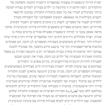
יוצרת חוויות קינסטטיות עוצמות שמשפרות דרמטית ההבנה והאחסון של
התלמידים. גישה חדשנית זו מודגשת כי ילדים צעירים לומדים בצורה הטובה
ביותר כשיכולים לעורר את כל גופם בתהלית הלמידה, במקום להישאר
יושבים בשולחנות או בdesks. העיצוב האסטרטגי של השטיחה מעודך
תלמידים לצעוד על מספרים, לקפוץ בין סימנים מתמטיים ולעבור דפוסים
סדרתיים, הופך מושגים מספריים מופשטים לחוויות פיזיות וקונקרטיות. מחקר
מראה באופן עקבי כי למידה קינסטטית מפעילה אזורים מרובים במוח בו
זמנית, יוצרה מסלולים נוירונים חזקים יותר שמשפרים יצירת זיכרון ארוך טווח
ויכולת זיהוי. כשילדים משתמשים בשטיחת המספרים לגן חובה, הם מפתחים
מודעות פרופריוספטיבית תוך כדי עיבка מידע מתמטי, מה שמוביל להבנה
עמוקה יותר ומיומנויות פתרון בעיות משופרות. רכיב התנועה הפיזית גם מטפל
ברמות האנרגיה הטבעיות של ילדים בגן חובה, ממיר את רצונם הטבעי
לפעילות לחוויות חינוכיות פורדוקטיביות. מורים צופים כי תלמידים
שמתקשים עם שיטות למידה יושבות מסורתיות לרוב מצליחים כשמשתמשים
בשטיחת המספרים לגן חובה, מכיוון שרכיב התנועה מתאים לסגנון הלמידה
המועדף שלהם. השטיחה מותאמת למסורות תנועה שונים, מצעיעות עדינות
לילדים עם שיקולי ניענות ועד לקפיצות אנרגטיות לאלה שדורשים מעורבות
פיזית יותר אינטנסיבית. גמישות זו מבטיחה שכל התלמידים יכולים להשתתף
במלואם ללא קשר لقدراتם הפיזיות האישיות או העדפות הלמידה שלהם.
שילוב התנועה עם מושגים מתמטיים גם מעודך את הפיתוח של הפונקציה
המבצעת, שכן הילדים חייבים לשתף פעולות פיזיות עם עיבקת קוגניטיבית,