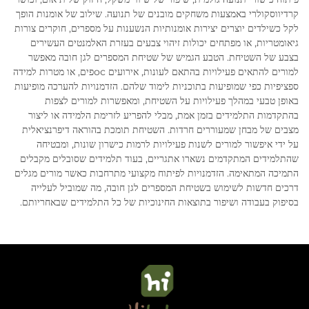
קרדיווסקולרי באמצעות משחקים מובנים של תנועה. שילוב של אומנות הופך
לקל כשילדים יוצרים יצירות אומנותיות הנשענות על מספרים, חוקרים צורות
גיאומטריות, או מפתחים יכולות זיהוי צבעים בעזרת האלמנטים העשירים
בצבע של השטיחת. הטבע הגמיש של שטיחת המספרים לגן חובה מאפשר
למורים להתאים פעילויות בהתאם לעונות, אירועים осפים, או מטרות למידה
ספציפיות כפי שמופיעות בתוכניות לימוד שלהם. הזדמנויות להערכה מופיעות
באופן טבעי במהלך פעילויות על השטיחת, ומאפשרות למורים לצפות
בהתקדמות התלמידים בזמן אמת, מבלי להפריע לזרימת הלמידה או ליצור
מצבים של מבחן שמעוררים חרדות. השטיחת תומכת בהוראה דיפרנציאלית
על ידי איפשור למורים לשנות פעילויות לרמות כישרון שונות, ומבטיחה
שהתלמידים המתקדמים נשארו אתגריים, בעוד תלמידים שסובלים מקבלים
התמיכה המתאימה. הזדמנויות לפיתוח מקצועי מתרחבות כאשר מורים מגלים
דרכים חדשות לשימוש בשטיחת המספרים לגן חובה, מה שמוביל לעלייה
בסיפוק בעבודה ושיפור בתוצאות החינוכיות של כל התלמידים שבאחריותם.