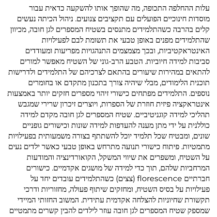
עלות ההחלפה התכופה, מה שהופך אותו להשקעה כדאית עבור
מוסדות חינוכיים הפועלים עם תקציבים צנועים. ניהול הכיתה נעשים
קלים בהרבה כשהתלמידים מתנסים בשטיח המספרים לגן חובה, מכיוון
שהתלמידים מפנים באופן טבעי את תשומת לבם לפעילויות
האינטראקטיביות, ובכך מצמצמים התנהגויות מפריעות ומעודדים
סביבות למידה חיוביות. הטבע הרב-גוני של השטיח מאפשר למורים
להתאים במהירות שיעורים בהתאם לצרכיהם של התלמידים ולדרישות
תוכנית הלימודים, מבלי שיהיה צורך בתכנון מתקדם או בחומרים
נוספים. התלמידים מפתחים כישורי זיהוי מספרים חזקים יותר באמצעות
אינטראקציה פיזית חוזרת של הספרות, ויוצרים זיכרון שרירי שמגבש
תהליכי למידה קוגניטיביים. שטיח המספרים לגן חובה מקדם למידה
כוללנית על ידי מתן מענה להעדפות למידה שונות וכישורים גופניים
שונים, ומבטיח שכל תלמיד יוכל להשתתף בצורה משמעותית בפעילויות
מתמטיות. פיתוח כישורי תנועה מתרחש באופן טבעי כאשר ילדים נעים
על השטיח, ומשפרים את שיווי המשקל, הקואורדינציה והמודעות
המרחביות שלהם, תוך כדי למידה של מושגים אקדמיים. כישורים
חברתיים florescence (צצים) כשהתלמידים עובדים יחד על
פעילויות על בסיס השטיח, ומחזקים שיתוף פעולה, מחזוריות ודרכי
תקשורת שחיוניות להצלחה אקדמית עתידית. המשוב החזותי המיידי
שמספק שטיח המספרים לגן חובה עוזר לילדים להבין קשרים מתמטיים