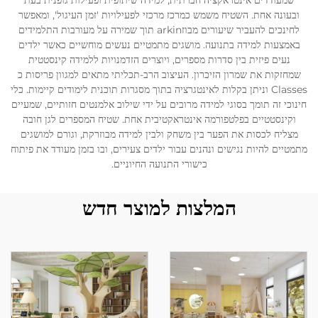
שמעודדים אינטראקציה חברתית, למידה שיתופית ופעילות גופנית בעת
ובעונה אחת. השטיח משמש כמרכז מרכזי לפעילויות 'זמן העיגול', ומאפשר
לחינכים להעביר שיעורים מבוזarkin תוך שמירה על מעורבות התלמידים
באמצעות למידה בתנועה. מושגים מתמטיים נעשים מוחשיים כאשר ילדים
נעים פיזית בין סדרות מספרים, ויוצרים הזדמנויות ללמידה קינסטטית
שמחזקות את שמרון הזיכרון. העיצוב הרב-תכליתי מתאים למגוון פריסות כ
Classes וניתן בקלות לאינטגרציה בתוך מסגרות תוכנית לימודים קיימות. כלי
חינוכי זה תומך בסוגי למידה מרובים על ידי שילוב אלמנטים חזותיים, שמעיים
וקינסטטיים בפלטפורמה אינטראקטיבית אחת. שטיח המספרים לגן חובה
מצליח לכסות את הפער בין משחק ולבין למידה מבוזרקת, וגורם למושגים
מתמטיים להיות נגישים ונהנים עבור ילדים צעירים, ובו בזמן מעודד את פיתוח
כישורי התנועה החיוניים.
המלצות למוצר חדש