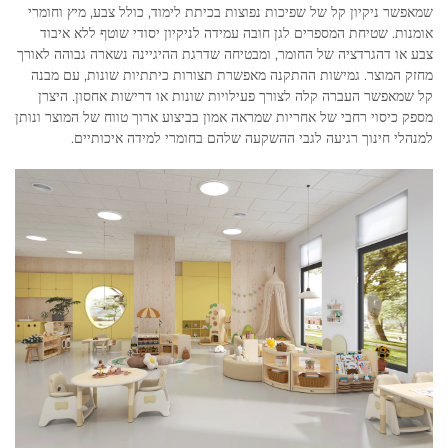
שמאפשר ניקיון קל של שפיכות נפוצות בכיתת לימוד, כולל צבע, מיץ וחומרי
אומנות. שטיחת המספרים לגן חובה עמידה לניקיון יסודי שוטף ללא איבוד
צבע או דהגרדציה של החומר, ומבטיחה שדרגת ההיגיינה נשארה גבוהה לאורך
מחזק המוצר. גמישות ההתקנה מאפשרת תצורות כיתתיות שונות, עם מבנה
קל שמאפשר העברה קלה לצורך פעילויות שונות או דרישות אחסון. היצרן
מספק כיסוי רחבי של אחריות שמראה אמון בביצוע ארוך טווח של המוצר ונותן
למנהלי חינוך רגיעה לגבי ההשקעה שלהם בחומרי למידה איכותיים.