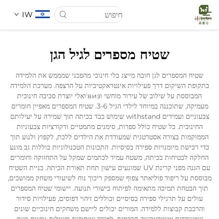
IW
שטיח מספרים לגיל הגן
דף הבית
שטיח המספרים לגן חובה מייצג כלי חינוכי מהפכני שמממש את הלמידה
בתקופת השיקום דרך פעילויות אינטראקטיביות על הרצפה. מערכת הלמידה
עַל אָמַת
המבוססת על שילוב של עירור מוחשי וвиз'ואלי יוצרת סביבה חינוכית
מעמיקה, שתוכננה במיוחד לילדי הגיל 3-6. שטיח המספרים מאפיין חומרים
צבעוניים ועמידים withstand שימוש כבד בכיתה תוך שמירה על יעילותם
מוצרים
החינוכית. כל שטיח כולל ספרות, סימנים מתמטיים ודקורציות צבעוניות
הממוקמות בצורה אסטרטגית שמעודדת את הילדים ללכת, לקפוץ ולנוע תוך
כדי רכישת מיומנויות ספירה בסיסיות. התכונות הטכנולוגיות כוללות גב מונע
חֲדָשִים
החלקה לבטיחות בכיתה, משטח עמיד לכתמים שמקל על התחזוקה וחומרים
עם הגנה מפני קרינת UV שמונעים עישון תחת תאורת הכיתה. בניית השטיח
מבוססת על ריפוד פוליאתר צפוף שמספק ריכוך נוח לשיעורי משחק ממושכים,
מקרים
תוך הבטחת תמיכה מתאימה לפיתוח כישורי תנועה. יישומי שטיח המספרים
עולים על תרגילי ספירה בסיסיים וכוללים זיהוי דפוסים, פעילויות סידור
והרכבת קבוצות ללמידה. המורים יכולים ליישם משחקים חינוכיים שונים
לְהִתְחַבֵּר אֵלֵינוּ