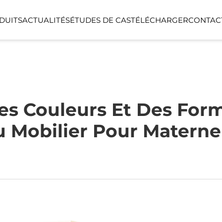
DUITS
ACTUALITÉS
ÉTUDES DE CAS
TÉLÉCHARGER
CONTAC
SÉRIE LINEA
SÉRIE LUMIN
NTS
ESPACE FONCTIONNEL
ESPACE EXTÉ
es Couleurs Et Des For
 Mobilier Pour Materne