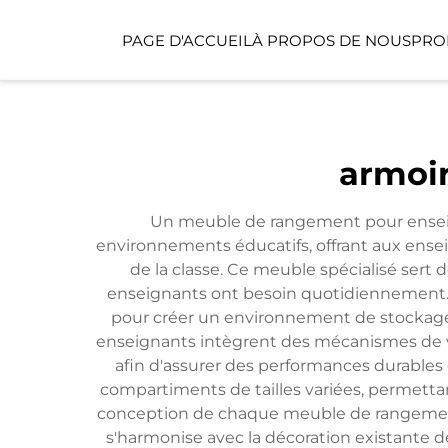
PAGE D'ACCUEIL
À PROPOS DE NOUS
PRO
ESPACE PUBLIC
armoi
ESPACE POUR ENFA
Un meuble de rangement pour enseign
environnements éducatifs, offrant aux ensei
de la classe. Ce meuble spécialisé sert 
enseignants ont besoin quotidiennement. L
pour créer un environnement de stockage 
enseignants intègrent des mécanismes de ve
afin d'assurer des performances durable
compartiments de tailles variées, permettan
conception de chaque meuble de rangement po
s'harmonise avec la décoration existante d