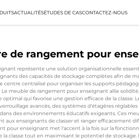
DUITS
ACTUALITÉS
ÉTUDES DE CAS
CONTACTEZ-NOUS
SÉRIE LINEA
SÉRIE LUMIN
re de rangement pour ense
NTS
ESPACE FONCTIONNEL
ESPACE EXTÉ
ant représente une solution organisationnelle essent
gnants des capacités de stockage complètes afin de mai
de centre centralisé pour organiser les supports pédagog
e meuble de rangement pour enseignant allie solidité, ac
optimal qui favorise une gestion efficace de la class
rrouillage avancés, des systèmes d'étagères réglables 
s dans des environnements éducatifs exigeants. Ces m
t aux enseignants de classer et ranger efficacement dif
ur enseignant met l'accent à la fois sur la fonctionnali
e la classe tout en maximisant le potentiel de stockage. 