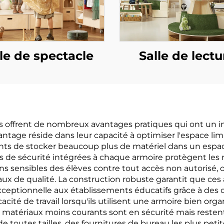
le de spectacle
Salle de lectu
ffrent de nombreux avantages pratiques qui ont un impa
vantage réside dans leur capacité à optimiser l'espace lim
nants de stocker beaucoup plus de matériel dans un esp
és de sécurité intégrées à chaque armoire protègent les
 sensibles des élèves contre tout accès non autorisé, off
ux de qualité. La construction robuste garantit que ces 
 exceptionnelle aux établissements éducatifs grâce à de
cité de travail lorsqu'ils utilisent une armoire bien orga
es matériaux moins courants sont en sécurité mais resten
de toutes tailles, des fournitures de bureau les plus pe