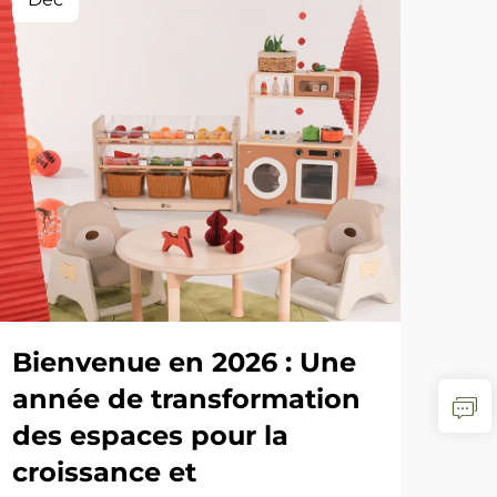
L'h
25
es
VOI
Bienvenue en 2026 : Une
année de transformation
des espaces pour la
croissance et