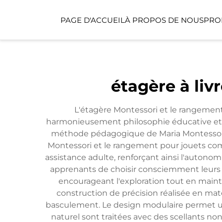
PAGE D'ACCUEIL
À PROPOS DE NOUS
PRO
ESPACE PUBLIC
étagère à liv
ESPACE POUR ENFA
L'étagère Montessori et le rangement 
harmonieusement philosophie éducative et 
méthode pédagogique de Maria Montessori, c
Montessori et le rangement pour jouets comp
assistance adulte, renforçant ainsi l'auton
apprenants de choisir consciemment leurs ac
encourageant l'exploration tout en maint
construction de précision réalisée en mat
basculement. Le design modulaire permet une 
naturel sont traitées avec des scellants no