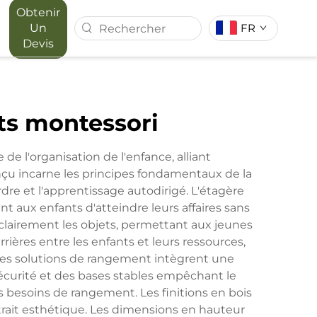
Obtenir
Un
FR
Devis
 FOREST
SÉRIE MAPORA
ts montessori
RIEUR
e l'organisation de l'enfance, alliant
u incarne les principes fondamentaux de la
re et l'apprentissage autodirigé. L'étagère
 aux enfants d'atteindre leurs affaires sans
clairement les objets, permettant aux jeunes
ières entre les enfants et leurs ressources,
 ces solutions de rangement intègrent une
sécurité et des bases stables empêchant le
s besoins de rangement. Les finitions en bois
ttrait esthétique. Les dimensions en hauteur