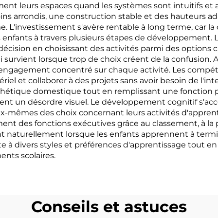
nt leurs espaces quand les systèmes sont intuitifs et ac
coins arrondis, une construction stable et des hauteurs a
. L'investissement s'avère rentable à long terme, car la
 enfants à travers plusieurs étapes de développement. Le
 décision en choisissant des activités parmi des options
 survient lorsque trop de choix créent de la confusion. A
engagement concentré sur chaque activité. Les compéten
el et collaborer à des projets sans avoir besoin de l'in
esthétique domestique tout en remplissant une fonction p
réent un désordre visuel. Le développement cognitif s'ac
 eux-mêmes des choix concernant leurs activités d'apprent
t des fonctions exécutives grâce au classement, à la pla
turellement lorsque les enfants apprennent à terminer
te à divers styles et préférences d'apprentissage tout e
ents scolaires.
Conseils et astuces