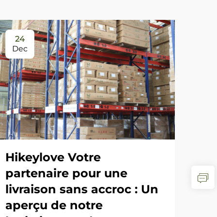
24
0
Dec
Ja
L'h
25
Hikeylove Votre
es
partenaire pour une
livraison sans accroc : Un
aperçu de notre
VOI