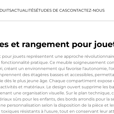
DUITS
ACTUALITÉS
ÉTUDES DE CAS
CONTACTEZ-NOUS
SÉRIE LINEA
SÉRIE LUMIN
res et rangement pour joue
NTS
ESPACE FONCTIONNEL
ESPACE EXTÉ
pour jouets représentent une approche révolutionnaire d
fonctionnalité pratique. Ce meuble soigneusement conç
réant un environnement qui favorise l'autonomie, l'ord
rennent des étagères basses et accessibles, permettant
omie dès le plus jeune âge. Chaque compartiment expose 
tivités et matériaux. Le design ouvert supprime les barr
enant une organisation visuelle. Sur le plan technique,
ériaux sûrs pour les enfants, des bords arrondis pour la 
personnalisation selon la disposition de la pièce et le
n toxiques résistants à l'usure, tout en conservant leur a