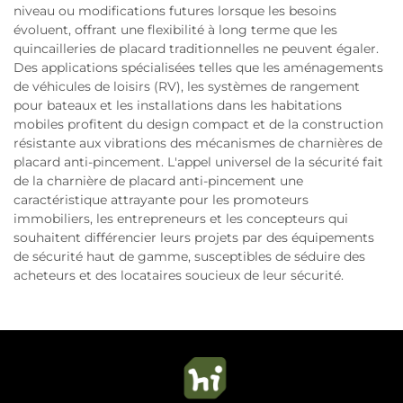
niveau ou modifications futures lorsque les besoins
évoluent, offrant une flexibilité à long terme que les
quincailleries de placard traditionnelles ne peuvent égaler.
Des applications spécialisées telles que les aménagements
de véhicules de loisirs (RV), les systèmes de rangement
pour bateaux et les installations dans les habitations
mobiles profitent du design compact et de la construction
résistante aux vibrations des mécanismes de charnières de
placard anti-pincement. L'appel universel de la sécurité fait
de la charnière de placard anti-pincement une
caractéristique attrayante pour les promoteurs
immobiliers, les entrepreneurs et les concepteurs qui
souhaitent différencier leurs projets par des équipements
de sécurité haut de gamme, susceptibles de séduire des
acheteurs et des locataires soucieux de leur sécurité.