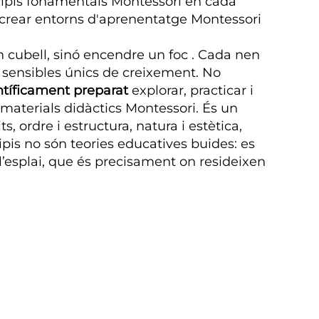
cipis fonamentals Montessori en cada
a crear entorns d'aprenentatge Montessori
n cubell, sinó encendre un foc
. Cada nen
s sensibles únics de creixement. No
ntíficament preparat
explorar, practicar i
materials didàctics Montessori. És un
, ordre i estructura, natura i estètica,
ipis no són teories educatives buides: es
l’esplai, que és precisament on resideixen