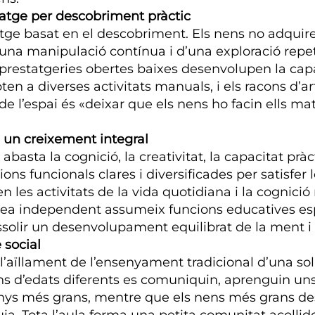
atge per descobriment pràctic
tge basat en el descobriment. Els nens no adquir
d’una manipulació contínua i d’una exploració repe
les prestatgeries obertes baixes desenvolupen la
pten a diverses activitats manuals, i els racons d’a
de l’espai és «deixar que els nens ho facin ells mate
 a un creixement integral
asta la cognició, la creativitat, la capacitat pràctic
ions funcionals clares i diversificades per satisfer
les activitats de la vida quotidiana i la cognició 
 àrea independent assumeix funcions educatives es
ssolir un desenvolupament equilibrat de la ment i 
 social
l’aïllament de l’ensenyament tradicional d’una sol
 d’edats diferents es comuniquin, aprenguin uns d
ys més grans, mentre que els nens més grans dese