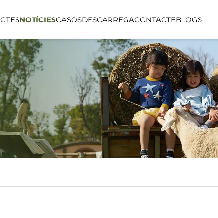
CTES
NOTÍCIES
CASOS
DESCARREGA
CONTACTE
BLOGS
SÈRIE LINEA
SÈRIE BOSC 
FANTIL
ESPAI PÚBLIC
ESPAI EXTER