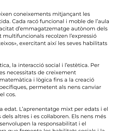
eixen coneixements mitjançant les
tida. Cada racó funcional i moble de l’aula
 capacitat d’emmagatzematge autònom dels
rt multifuncionals recolzen l’expressió
ixos», exercitant així les seves habilitats
a, la interacció social i l’estètica. Per
 les necessitats de creixement
matemàtica i lògica fins a la creació
pecífiques, permetent als nens canviar
el cos.
a edat. L’aprenentatge mixt per edats i el
els altres i es col·laboren. Els nens més
nvolupen la responsabilitat i el