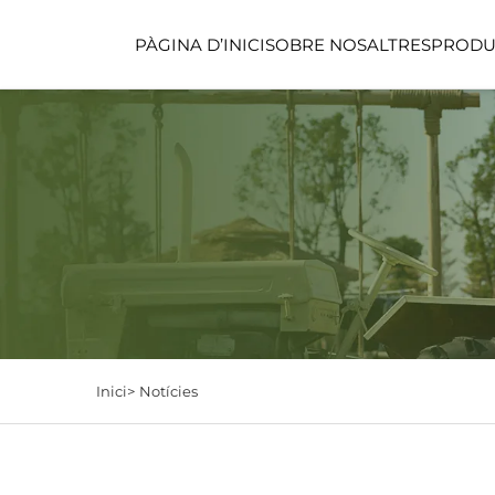
PÀGINA D’INICI
SOBRE NOSALTRES
PRODU
ESPAI DE FUNCIONS
ESPAI D'ATENCIÓ IN
Inici>
Notícies