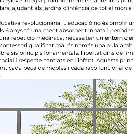
Hikeylove integra profundament els autèntics prin
lars, ajudant als jardins d'infància de tot el món 
ducativa revolucionària:
L'educació no és omplir u
els 6 anys té una ment absorbent innata i període
una repetició mecànica; necessiten un
entorn cie
Montessori qualificat mai és només una aula amb 
 sis principis fonamentals: llibertat dins de límits
cial i respecte centrats en l’infant. Aquests princ
çant cada peça de mobles i cada racó funcional de 
.