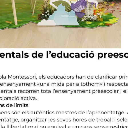
mentals de l’educació prees
la Montessori, els educadors han de clarificar prime
’ensenyament «una mida per a tothom» i respecta 
entals recorren tota l’ensenyament preescolar i el 
loració activa.
ins de límits
nens són els autèntics mestres de l’aprenentatge. A
enentatge, organitzar les seves hores de treball i s
 llibertat mai no equival a un caos sense restricci