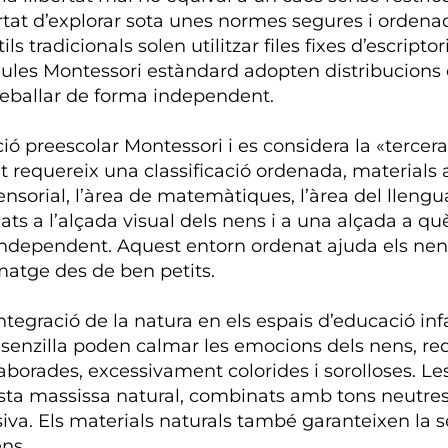
ertat d’explorar sota unes normes segures i ordenad
s tradicionals solen utilitzar files fixes d’escripto
s aules Montessori estàndard adopten distribucions e
reballar de forma independent.
ió preescolar Montessori i es considera la «tercer
t requereix una classificació ordenada, materials ac
sensorial, l’àrea de matemàtiques, l’àrea del llenguat
ocats a l’alçada visual dels nens i a una alçada a 
a independent. Aquest entorn ordenat ajuda els ne
atge des de ben petits.
tegració de la natura en els espais d’educació infa
ca senzilla poden calmar les emocions dels nens, red
laborades, excessivament colorides i sorolloses. Le
usta massissa natural, combinats amb tons neutres
siva. Els materials naturals també garanteixen la se
ens.