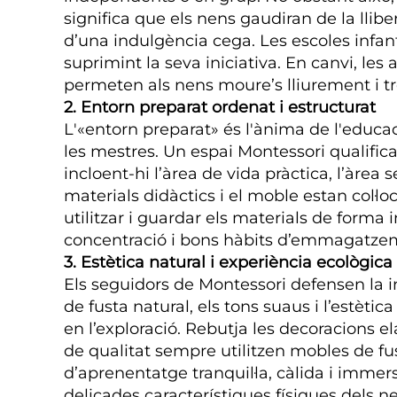
significa que els nens gaudiran de la llib
d’una indulgència cega. Les escoles infantil
suprimint la seva iniciativa. En canvi, le
permeten als nens moure’s lliurement i t
2. Entorn preparat ordenat i estructurat
L'«entorn preparat» és l'ànima de l'educac
les mestres. Un espai Montessori qualifica
incloent-hi l’àrea de vida pràctica, l’àrea 
materials didàctics i el moble estan col·l
utilitzar i guardar els materials de form
concentració i bons hàbits d’emmagatzem
3. Estètica natural i experiència ecològica
Els seguidors de Montessori defensen la in
de fusta natural, els tons suaus i l’estèti
en l’exploració. Rebutja les decoracions e
de qualitat sempre utilitzen mobles de f
d’aprenentatge tranquil·la, càlida i immer
delicades característiques físiques dels n