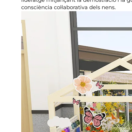
lideratge mitjançant la demostració i la gu
consciència col·laborativa dels nens.