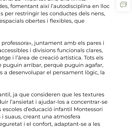
es, fomentant així l’autodisciplina en lloc
ris per restringir les conductes dels nens,
spacials obertes i flexibles, que
a professora», juntament amb els pares i
cessibles i divisions funcionals clares,
ge i l’àrea de creació artística. Tots els
què puguin arribar, perquè puguin agafar,
ns a desenvolupar el pensament lògic, la
ntil, ja que consideren que les textures
uir l’ansietat i ajudar-los a concentrar-se
s escoles d’educació infantil Montessori
 i suaus, creant una atmosfera
guretat i el confort, adaptant-se a les