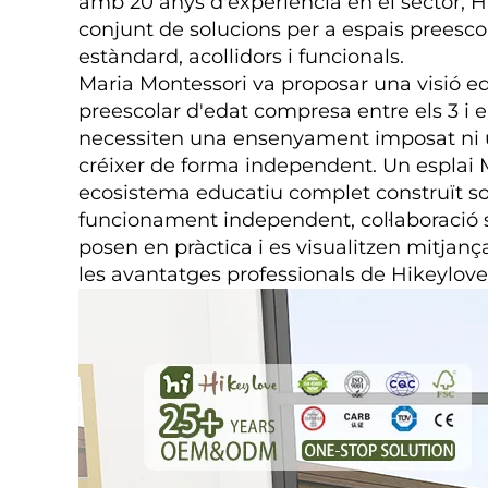
amb 20 anys d'experiència en el sector; 
conjunt de solucions per a espais preesco
estàndard, acollidors i funcionals.
Maria Montessori va proposar una visió e
preescolar d'edat compresa entre els 3 i 
necessiten una ensenyament imposat ni 
créixer de forma independent. Un esplai 
ecosistema educatiu complet construït sobre
funcionament independent, col·laboració so
posen en pràctica i es visualitzen mitjan
les avantatges professionals de Hikeylove