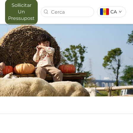
Sol·licitar
CA
Un
Pressupost
LUMIN
SÈRIE MAPORA
IOR