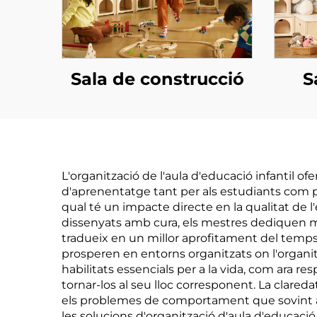
Sala de construcció
S
L'organització de l'aula d'educació infantil o
d'aprenentatge tant per als estudiants com per
qual té un impacte directe en la qualitat de 
dissenyats amb cura, els mestres dediquen m
tradueix en un millor aprofitament del temps
prosperen en entorns organitzats on l'organitz
habilitats essencials per a la vida, com ara r
tornar-los al seu lloc corresponent. La clareda
els problemes de comportament que sovint ap
les solucions d'organització d'aula d'educaci