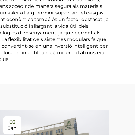
ens accedir de manera segura als materials
un valor a llarg termini, suportant el desgast
ivitat econòmica també és un factor destacat, ja
bstitució i allargant la vida útil dels
odologies d'ensenyament, ja que permet als
. La flexibilitat dels sistemes modulars fa que
, convertint-se en una inversió intel·ligent per
'educació infantil també milloren l'atmosfera
ius.
03
0
Jan
Ja