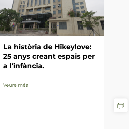
La història de Hikeylove:
25 anys creant espais per
a l'infància.
Veure més
Co
lec
ef
inf
Hi