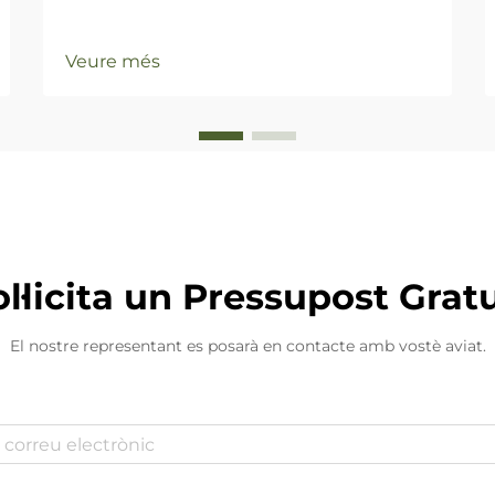
Veure més
ol·licita un Pressupost Gratu
El nostre representant es posarà en contacte amb vostè aviat.