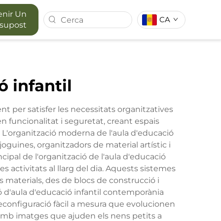
enir Un
CA
ssupost
LUMIN
SÈRIE MAPORA
 infantil
IOR
t per satisfer les necessitats organitzatives
 funcionalitat i seguretat, creant espais
 L'organització moderna de l'aula d'educació
oguines, organitzadors de material artístic i
pal de l'organització de l'aula d'educació
s activitats al llarg del dia. Aquests sistemes
os materials, des de blocs de construcció i
ió d'aula d'educació infantil contemporània
econfiguració fàcil a mesura que evolucionen
s amb imatges que ajuden els nens petits a