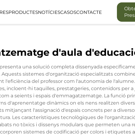
Obt
RES
PRODUCTES
NOTÍCIES
CASOS
CONTACTE
Pre
SÈRIE LINEA
SÈRIE BOSC 
ematge d'aula d'educació
FANTIL
ESPAI DE FUNCIONS
ESPAI EXTER
 representa una solució completa dissenyada específicamen
. Aquests sistemes d'organització especialitzats combinen
'eficiència del professor com l'autonomia de l'alumne.
incloent-hi taquilles, prestatgeries, contenidors per a j
com a seients i espais d'emmagatzematge. La funció princi
rns d'aprenentatge dinàmics on els nens realitzen diverse
tats mitjançant l'assignació d'espais concrets per a divers
lectura. Les característiques tecnològiques de l'organitzac
abats no tòxics i dissenys modulars que permeten una r
 incorporen sistemes de codificació per colors i etiquete