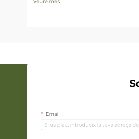
Veure més
S
Email