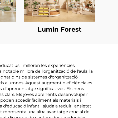
Lumin Forest
educatius i milloren les experiències
otable millora de l'organització de l'aula, la
signat dins de sistemes d'organització
ls alumnes. Aquest augment d'eficiència es
 d'aprenentatge significatives. Els nens
ives clars. Els joves aprenents desenvolupen
 poden accedir fàcilment als materials i
d'educació infantil ajuda a reduir l'ansietat i
 representa una altra avantatge crucial de
cament disposen de cantonades arrodonides,