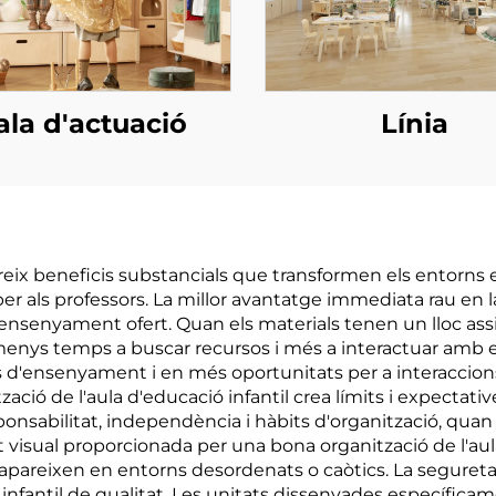
ala d'actuació
Línia
fereix beneficis substancials que transformen els entorns 
 als professors. La millor avantatge immediata rau en la n
l'ensenyament ofert. Quan els materials tenen un lloc as
enys temps a buscar recursos i més a interactuar amb e
 d'ensenyament i en més oportunitats per a interaccions
ació de l'aula d'educació infantil crea límits i expectat
esponsabilitat, independència i hàbits d'organització, quan
t visual proporcionada per una bona organització de l'aula 
areixen en entorns desordenats o caòtics. La seguretat
ó infantil de qualitat. Les unitats dissenyades específi