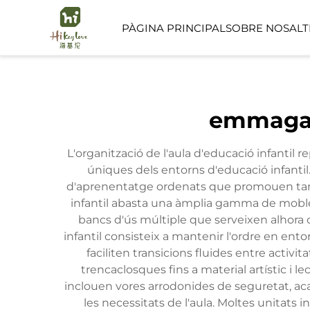
PÀGINA PRINCIPAL
SOBRE NOSALT
ESPAI PÚBLIC
emmagatz
ESPAI D'ATENCIÓ IN
L'organització de l'aula d'educació infantil
úniques dels entorns d'educació infantil
d'aprenentatge ordenats que promouen tant l
infantil abasta una àmplia gamma de mobles, 
bancs d'ús múltiple que serveixen alhora 
infantil consisteix a mantenir l'ordre en ento
faciliten transicions fluides entre activi
trencaclosques fins a material artístic i 
inclouen vores arrodonides de seguretat, ac
les necessitats de l'aula. Moltes unitats