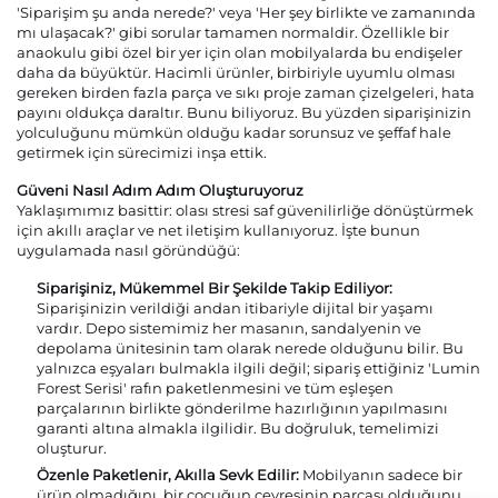
'Siparişim şu anda nerede?' veya 'Her şey birlikte ve zamanında
mı ulaşacak?' gibi sorular tamamen normaldir. Özellikle bir
anaokulu gibi özel bir yer için olan mobilyalarda bu endişeler
daha da büyüktür. Hacimli ürünler, birbiriyle uyumlu olması
gereken birden fazla parça ve sıkı proje zaman çizelgeleri, hata
payını oldukça daraltır. Bunu biliyoruz. Bu yüzden siparişinizin
yolculuğunu mümkün olduğu kadar sorunsuz ve şeffaf hale
getirmek için sürecimizi inşa ettik.
Güveni Nasıl Adım Adım Oluşturuyoruz
Yaklaşımımız basittir: olası stresi saf güvenilirliğe dönüştürmek
için akıllı araçlar ve net iletişim kullanıyoruz. İşte bunun
uygulamada nasıl göründüğü:
Siparişiniz, Mükemmel Bir Şekilde Takip Ediliyor:
Siparişinizin verildiği andan itibariyle dijital bir yaşamı
vardır. Depo sistemimiz her masanın, sandalyenin ve
depolama ünitesinin tam olarak nerede olduğunu bilir. Bu
yalnızca eşyaları bulmakla ilgili değil; sipariş ettiğiniz 'Lumin
Forest Serisi' rafın paketlenmesini ve tüm eşleşen
parçalarının birlikte gönderilme hazırlığının yapılmasını
garanti altına almakla ilgilidir. Bu doğruluk, temelimizi
oluşturur.
Özenle Paketlenir, Akılla Sevk Edilir:
Mobilyanın sadece bir
ürün olmadığını, bir çocuğun çevresinin parçası olduğunu