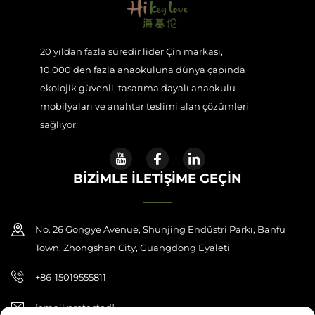
20 yıldan fazla süredir lider Çin markası,
10.000'den fazla anaokuluna dünya çapında
ekolojik güvenli, tasarıma dayalı anaokulu
mobilyaları ve anahtar teslimi alan çözümleri
sağlıyor.
BIZIMLE İLETIŞIME GEÇIN
No. 26 Gongye Avenue, Shunjing Endüstri Parkı, Banfu
Town, Zhongshan City, Guangdong Eyaleti
+86-15019555811
[email protected]