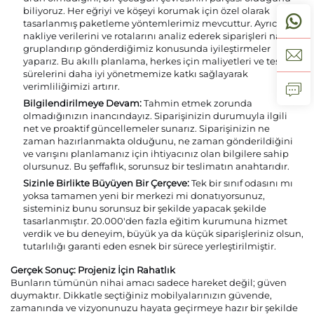
biliyoruz. Her eğriyi ve köşeyi korumak için özel olarak
tasarlanmış paketleme yöntemlerimiz mevcuttur. Ayrıca,
nakliye verilerini ve rotalarını analiz ederek siparişleri nasıl
gruplandırıp gönderdiğimiz konusunda iyileştirmeler
yaparız. Bu akıllı planlama, herkes için maliyetleri ve teslim
sürelerini daha iyi yönetmemize katkı sağlayarak
verimliliğimizi artırır.
Bilgilendirilmeye Devam:
Tahmin etmek zorunda
olmadığınızın inancındayız. Siparişinizin durumuyla ilgili
net ve proaktif güncellemeler sunarız. Siparişinizin ne
zaman hazırlanmakta olduğunu, ne zaman gönderildiğini
ve varışını planlamanız için ihtiyacınız olan bilgilere sahip
olursunuz. Bu şeffaflık, sorunsuz bir teslimatın anahtarıdır.
Sizinle Birlikte Büyüyen Bir Çerçeve:
Tek bir sınıf odasını mı
yoksa tamamen yeni bir merkezi mi donatıyorsunuz,
sisteminiz bunu sorunsuz bir şekilde yapacak şekilde
tasarlanmıştır. 20.000'den fazla eğitim kurumuna hizmet
verdik ve bu deneyim, büyük ya da küçük siparişleriniz olsun,
tutarlılığı garanti eden esnek bir sürece yerleştirilmiştir.
Gerçek Sonuç: Projeniz İçin Rahatlık
Bunların tümünün nihai amacı sadece hareket değil; güven
duymaktır. Dikkatle seçtiğiniz mobilyalarınızın güvende,
zamanında ve vizyonunuzu hayata geçirmeye hazır bir şekilde