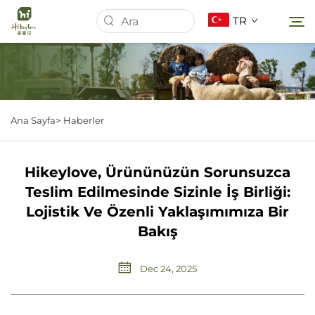
TR
Ana Sayfa
Ana Sayfa>
Haberler
Hakkımızda
Hikeylove, Ürününüzün Sorunsuzca
Ürünler
Teslim Edilmesinde Sizinle İş Birliği:
Lojistik Ve Özenli Yaklaşımımıza Bir
Haberler
Bakış
Davalar
Dec 24, 2025
İndir